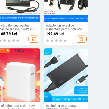
ncărcător dual pentru
Adaptor universal de
mașină și casă, 120W, cu
alimentare pentru notebook,
ort USB și 10 adaptoare,
18 conectori
165.79
Lei
199.69
Lei
ieșire 12–24V
interschimbabili, 120W,
add_shopping_cart
add_shopping_cart
ieșire 12–24V, curent 4A
Încărcător USB-C de 140W
Încărcător USB-C 95W