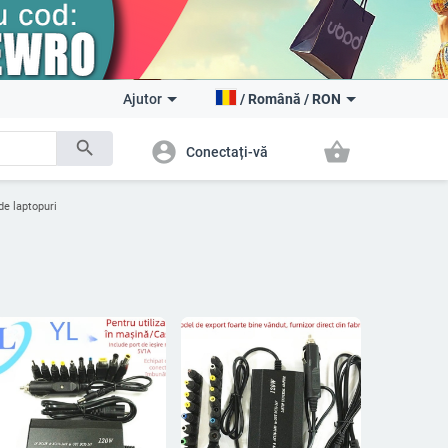
Ajutor
/
Română
/
RON
search
account_circle
shopping_basket
Conectați-vă
de laptopuri