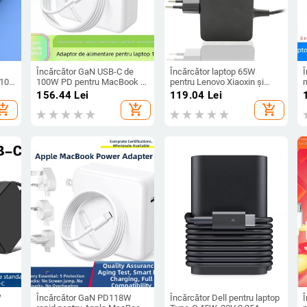
Încărcător GaN USB-C de
Încărcător laptop 65W
Î
110–
100W PD pentru MacBook și
pentru Lenovo Xiaoxin și
op
laptopuri, ieșire 20V/5A,
Asus, 20V, 3.25A, intrare
p
156.44
Lei
119.04
Lei
intrare 100-245V
100-240V
hopping_cart
add_shopping_cart
add_shopping_cart
W
Încărcător GaN PD118W
Încărcător Dell pentru laptop