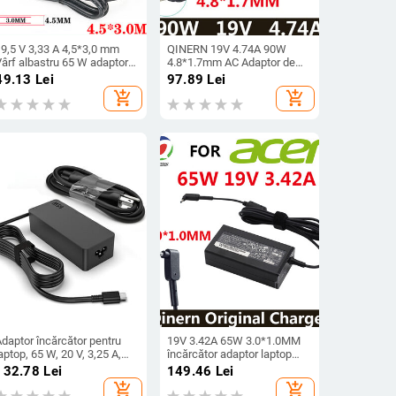
19,5 V 3,33 A 4,5*3,0 mm
QINERN 19V 4.74A 90W
Vârf albastru 65 W adaptor
4.8*1.7mm AC Adaptor de
de alimentare CA pentru
alimentare pentru încărcător
49.13
Lei
97.89
Lei
aptop încărcător pentru HP
pentru laptop pentru HP
add_shopping_cart
add_shopping_cart
Chromebook 11 G4 EE, 11
G70/G70t/G71 Adaptor
G5, 11 G5 EE, 14 G3 246 G4
pentru laptop pentru
248
încărcător portabil HP
daptor încărcător pentru
19V 3.42A 65W 3.0*1.0MM
aptop, 65 W, 20 V, 3,25 A,
încărcător adaptor laptop
USB C, pentru Lenovo
pentru Acer Aspire S7 391
132.78
Lei
149.46
Lei
ThinkPad Hp Chromebook
V3-371 Switch12 PA-1450-
add_shopping_cart
add_shopping_cart
Yoga Dell ASUS Type C
26 A13-045N2A 547H 56RQ