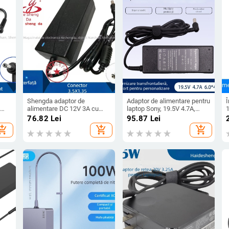
Shengda adaptor de
Adaptor de alimentare pentru
Î
alimentare DC 12V 3A cu
laptop Sony, 19.5V 4.7A,
35mm
conector 3.5×1.35mm,
intrare 100-240V, încărcare
m
76.82
Lei
95.87
Lei
intrare 100–240V, model
directă, greutate 320 g
p
hopping_cart
add_shopping_cart
add_shopping_cart
12V3A3.5X1.35mm, potrivit
2
pentru monitor, laptop,
tabletă, ramă foto digitală