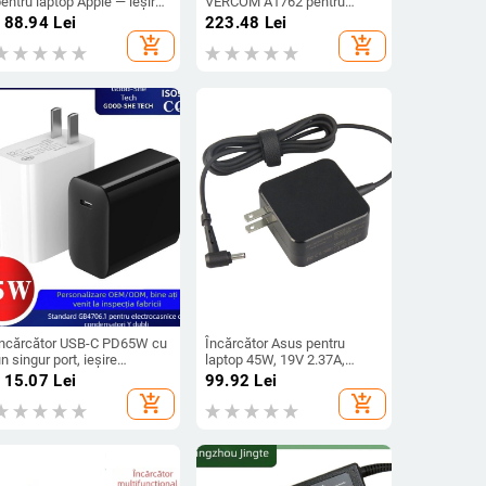
entru laptop Apple — ieșire
VERCOM A1762 pentru
8V, 5A, intrare 110-245V
laptopuri Lenovo, 20V 4.75A,
188.94
Lei
223.48
Lei
intrare 100-240V
add_shopping_cart
add_shopping_cart
Încărcător USB-C PD65W cu
Încărcător Asus pentru
n singur port, ieșire
laptop 45W, 19V 2.37A,
20V/3.25A, intrare 100-240V
intrare 100-240V
115.07
Lei
99.92
Lei
add_shopping_cart
add_shopping_cart