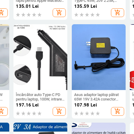
rapid pentru Apple MacBook
Type-C 45W, 20V 2.25A,
p
— intrare 100–240V, curent
intrare 100-240V
2
135.01
Lei
135.59
Lei
de ieșire 5.9A
hopping_cart
add_shopping_cart
add_shopping_cart
0W
Încărcător auto Type-C PD
Asus adaptor laptop pătrat
pentru laptop, 100W, intrare
65W 19V 3.42A conector
u
12-24V, ieșire 5-20V, 5A,
4.0×1.35mm
197.16
Lei
107.98
Lei
,
compatibil
hopping_cart
add_shopping_cart
add_shopping_cart
Lenovo/Asus/Apple/Huawei/Xiaomi