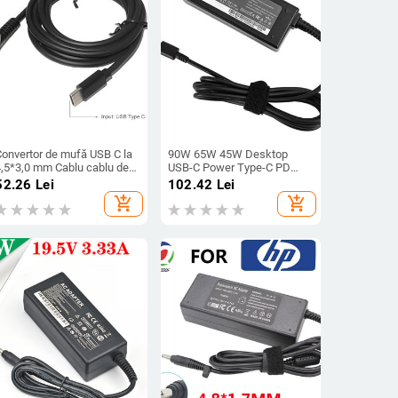
Convertor de mufă USB C la
90W 65W 45W Desktop
4,5*3,0 mm Cablu cablu de
USB-C Power Type-C PD
încărcare pentru laptop USB
Încărcător rapid Adaptor
52.26
Lei
102.42
Lei
ip C pentru Hp EliteBook 820
Încărcător laptop Acer Asus
add_shopping_cart
add_shopping_cart
G3 820 G4 840 G3 840 G4
HP DELL Samsung Sony
1040 G2
Toshiba Lenovo