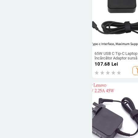
Regatul Unit (5)
UE (190)
O alta (7)
Preț
-
65W USB C Tip-C Laptop
încărcător Adaptor sursă
alimentare pentru MacB
107.68
Lei
Ștergeți filtrele
ASUS ZenBook Lenovo D
add_s
Xiaomi