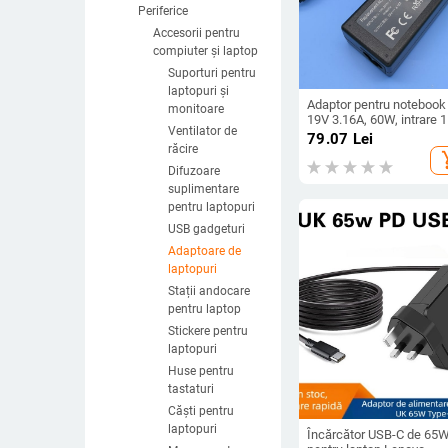
Periferice
Accesorii pentru
compiuter și laptop
Suporturi pentru
laptopuri și
Adaptor pentru notebook
monitoare
19V 3.16A, 60W, intrare 
Ventilator de
240V, compatibil cu lapt
79.07
Lei
Samsung
răcire
add_s
Difuzoare
suplimentare
pentru laptopuri
USB gadgeturi
Adaptoare de
laptopuri
Stații andocare
pentru laptop
Stickere pentru
laptopuri
Huse pentru
tastaturi
Căști pentru
laptopuri
Încărcător USB-C de 65