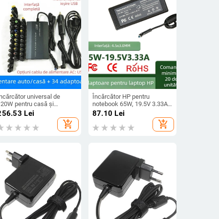
ncărcător universal de
Încărcător HP pentru
120W pentru casă și
notebook 65W, 19.5V 3.33A,
așină, cu 34 interfețe
intrare 100-240V, încărcare
256.53
Lei
87.10
Lei
entru adaptoare, ieșire 12-
directă, model Hp-
add_shopping_cart
add_shopping_cart
4V, 5A, intrare 12-240V
19.5v3.33a
AC/DC