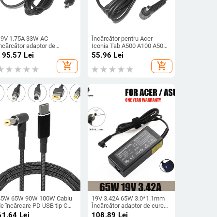
19V 1.75A 33W AC
Încărcător pentru Acer
ncărcător adaptor de
Iconia Tab A500 A100 A501
alimentare pentru Asus
A200 W501 12V 1.5A
195.57
Lei
55.96
Lei
Eeebook X205 X205T
Adaptor CA Sursă de
add_shopping_cart
add_shopping_cart
X205TA E202 E202SA
alimentare pentru tabletă
E205SA EXA1206UH
Încărcător pentru Acer
ncărcător de călătorie
Aspire Switch 10
entru laptop
45W 65W 90W 100W Cablu
19V 3.42A 65W 3.0*1.1mm
de încărcare PD USB tip C
Încărcător adaptor de curent
PD Convertor de mufă USB C
alternativ pentru laptop
61.64
Lei
108.89
Lei