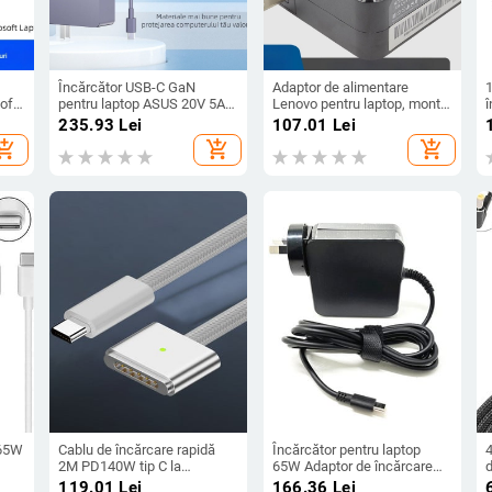
Încărcător USB-C GaN
Adaptor de alimentare
oft
pentru laptop ASUS 20V 5A
Lenovo pentru laptop, montaj
î
100W
pe perete, 65W, 20V, 3.25A,
235.93
Lei
107.01
Lei
ieșire USB-C, cablu 180 cm,
hopping_cart
add_shopping_cart
add_shopping_cart
intrare 100-240V
Î
p
 65W
Cablu de încărcare rapidă
Încărcător pentru laptop
2M PD140W tip C la
65W Adaptor de încărcare
tru
Magsafe 3, mufă magnetică
rapidă PD Conector USB tip
119.01
Lei
166.36
Lei