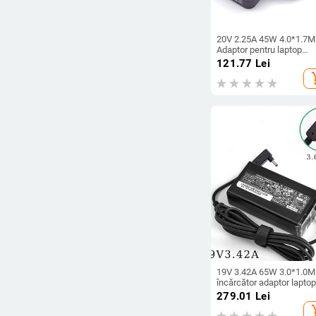
20V 2.25A 45W 4.0*1.7
Adaptor pentru laptop
încărcător pentru Lenovo
121.77
Lei
YOGA 310 510 520 710
add_s
MIIX5 7000 Air 12 13
Ideapad 320 100 110 N2
N42
19V 3.42A 65W 3.0*1.0
încărcător adaptor laptop
pentru Acer Aspire S7 39
279.01
Lei
V3-371 Switch12 PA-145
add_s
26 A13-045N2A 547H 5