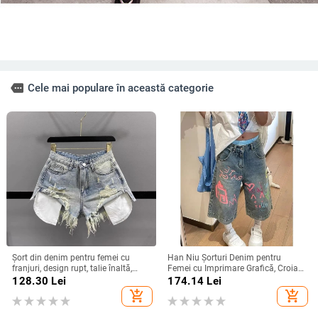
more
Cele mai populare în această categorie
Șort din denim pentru femei cu
Han Niu Şorturi Denim pentru
franjuri, design rupt, talie înaltă,
Femei cu Imprimare Grafică, Croială
croială largă, lungime 3/4
Lejeră, Stil Retro, Talie Înaltă,
128.30
Lei
174.14
Lei
Lungime Cropped
add_shopping_cart
add_shopping_cart