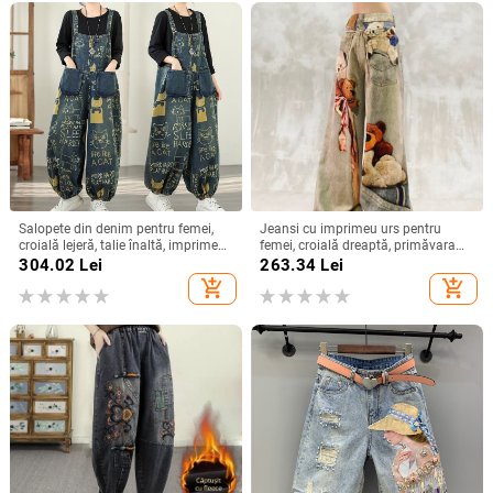
Salopete din denim pentru femei,
Jeansi cu imprimeu urs pentru
croială lejeră, talie înaltă, imprimeu,
femei, croială dreaptă, primăvara
amestec poliester 30–50%,
2026, croială lejeră, pantaloni largi
304.02
Lei
263.34
Lei
Primăvara 2026
add_shopping_cart
add_shopping_cart