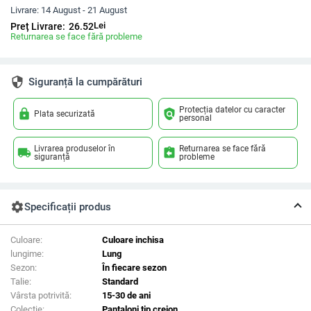
Livrare:
14 August - 21 August
Lei
Preț Livrare:
26.52
Returnarea se face fără probleme
security
Siguranță la cumpărături
Protecția datelor cu caracter
lock
policy
Plata securizată
personal
Livrarea produselor în
Returnarea se face fără
local_shipping
assignment_return
siguranță
probleme
settings
Specificații produs
Culoare:
Culoare inchisa
lungime:
Lung
Sezon:
În fiecare sezon
Talie:
Standard
Vârsta potrivită:
15-30 de ani
Colectie:
Pantaloni tip creion