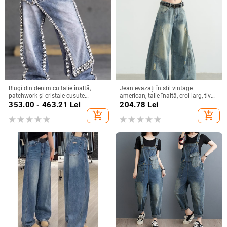
Blugi din denim cu talie înaltă,
Jean evazați în stil vintage
patchwork și cristale cusute
american, talie înaltă, croi larg, tiv
manual, drepti, largi pentru femei,
curbat, pentru femei
353.00 - 463.21
Lei
204.78
Lei
toamnă 2026
add_shopping_cart
add_shopping_cart