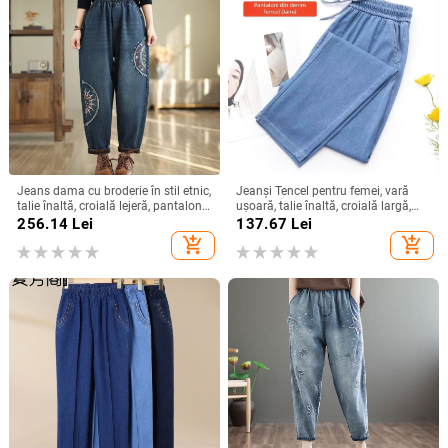
Jeans dama cu broderie în stil etnic,
Jeanși Tencel pentru femei, vară
talie înaltă, croială lejeră, pantaloni
ușoară, talie înaltă, croială largă,
harem, mărime plus
croială drapată, model 2026, plus
256.14
Lei
137.67
Lei
size, petite
add_shopping_cart
add_shopping_cart