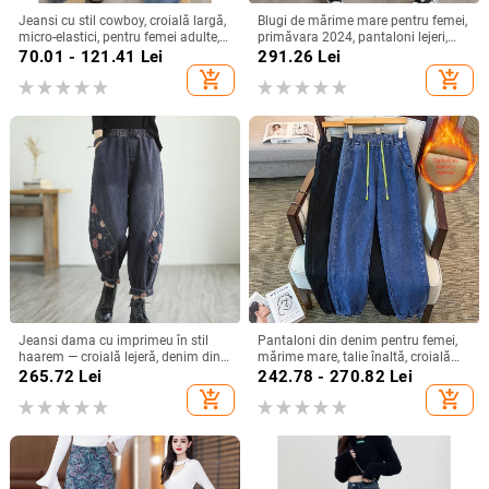
Jeansi cu stil cowboy, croială largă,
Blugi de mărime mare pentru femei,
micro-elastici, pentru femei adulte,
primăvara 2024, pantaloni lejeri,
iarna 2025
slim fit, cu bretele, pentru femei mici
70.01 - 121.41
Lei
291.26
Lei
add_shopping_cart
add_shopping_cart
Jeansi dama cu imprimeu în stil
Pantaloni din denim pentru femei,
haarem — croială lejeră, denim din
mărime mare, talie înaltă, croială
bumbac, plus size, croială morcov,
lejeră, casual și de lucru
265.72
Lei
242.78 - 270.82
Lei
primăvară-toamnă 2024, stil retro
add_shopping_cart
add_shopping_cart
literar-artistic