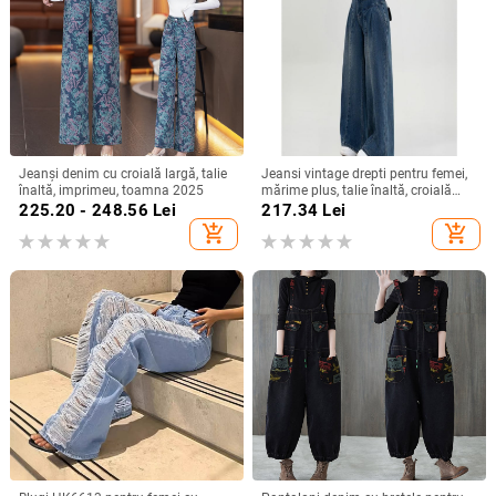
Jeanși denim cu croială largă, talie
Jeansi vintage drepti pentru femei,
înaltă, imprimeu, toamna 2025
mărime plus, talie înaltă, croială
lejeră, siluetă pară, pantaloni largi
225.20 - 248.56
Lei
217.34
Lei
add_shopping_cart
add_shopping_cart