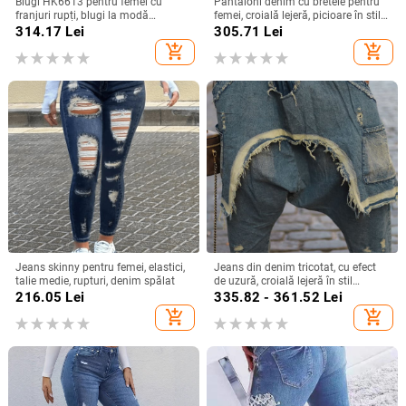
Blugi HK6613 pentru femei cu
Pantaloni denim cu bretele pentru
franjuri rupți, blugi la modă
femei, croială lejeră, picioare în stil
stradală
lanternă, denim din bumbac cu
314.17
Lei
305.71
Lei
poliester (70–80% bumbac),
add_shopping_cart
add_shopping_cart
Primăvara 2024
Jeans skinny pentru femei, elastici,
Jeans din denim tricotat, cu efect
talie medie, rupturi, denim spălat
de uzură, croială lejeră în stil
hareem, talie înaltă
216.05
Lei
335.82 - 361.52
Lei
add_shopping_cart
add_shopping_cart