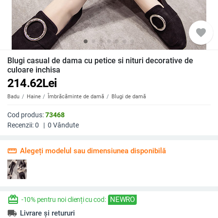
favorite
Blugi casual de dama cu petice si nituri decorative de
culoare inchisa
214.62
Lei
Badu
Haine
Îmbrăcăminte de damă
Blugi de damă
Cod produs:
73468
Recenzii:
0
|
0
Vândute
straighten
Alegeți modelul sau dimensiunea disponibilă
redeem
NEWRO
-10% pentru noi clienți cu cod:
local_shipping
Livrare și retururi