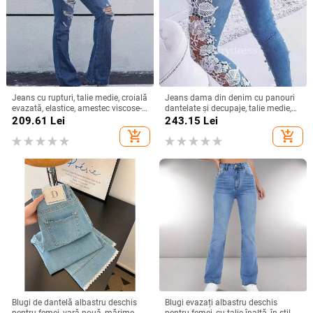
Jeans cu rupturi, talie medie, croială
Jeans dama din denim cu panouri
evazată, elastice, amestec viscose-
dantelate și decupaje, talie medie,
poliester, finisaj spălat, stil urban
croială slim
209.61
Lei
243.15
Lei
add_shopping_cart
add_shopping_cart
Blugi de dantelă albastru deschis
Blugi evazați albastru deschis