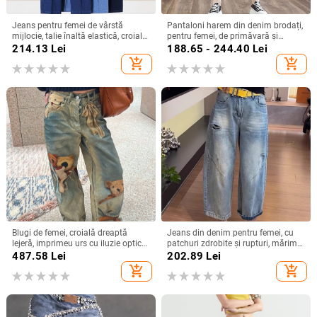
Jeans pentru femei de vârstă
Pantaloni harem din denim brodați,
mijlocie, talie înaltă elastică, croială
pentru femei, de primăvară și
dreaptă, lungime ¾, largi,
toamnă, lejeri, plus mărime, cu talie
214.13
Lei
188.65 - 244.40
Lei
primăvară-toamnă.
elastică, retro, distressed, casual,
add_shopping_cart
add_shopping_cart
crop
Blugi de femei, croială dreaptă
Jeans din denim pentru femei, cu
lejeră, imprimeu urs cu iluzie optică,
patchuri zdrobite și rupturi, mărime
toamnă–iarna 2025
plus, vară 2025, stil nou, croială
487.58
Lei
202.89
Lei
curbată, pantaloni lungi
add_shopping_cart
add_shopping_cart