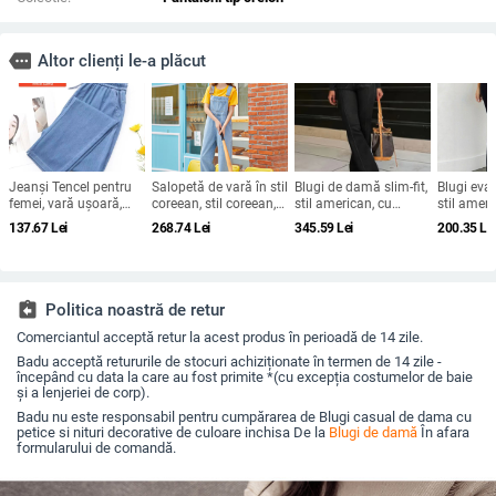
more
Altor clienți le-a plăcut
Jeanși Tencel pentru
Salopetă de vară în stil
Blugi de damă slim-fit,
Blugi evaz
femei, vară ușoară,
coreean, stil coreean,
stil american, cu
stil amer
talie înaltă, croială
cu talie înaltă, cu
cusături retro, stil
pentru fem
137.67
Lei
268.74
Lei
345.59
Lei
200.35
Le
largă, croială drapată,
picior larg, pentru
Amazon Crossborder
înaltă, zdr
model 2026, plus size,
femei, slim fit,
2025, primăvară și
modă, elas
petite
salopetă
vară, mărime plus, stil
transcontinental
assignment_return
Politica noastră de retur
Comerciantul acceptă retur la acest produs în perioadă de 14 zile.
Badu acceptă retururile de stocuri achiziționate în termen de 14 zile -
începând cu data la care au fost primite *(cu excepția costumelor de baie
și a lenjeriei de corp).
Badu nu este responsabil pentru cumpărarea de Blugi casual de dama cu
petice si nituri decorative de culoare inchisa De la
Blugi de damă
În afara
formularului de comandă.