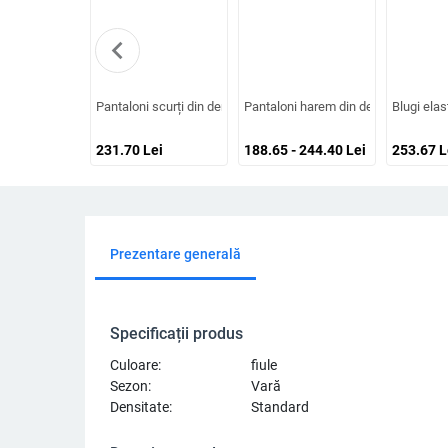
chevron_left
Pantaloni scurți din denim cu gradient popular transfrontalier, spăl
Pantaloni harem din denim brodați, pe
Blugi elas
231.70
Lei
188.65 - 244.40
Lei
253.67
L
Prezentare generală
Specificații produs
Culoare:
fiule
Sezon:
Vară
Densitate:
Standard