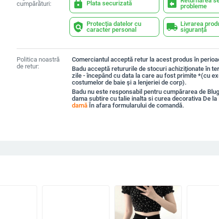
Returnarea se
lock
assignment_return
Plata securizată
cumpărături:
probleme
Protecția datelor cu
Livrarea prod
policy
local_shipping
caracter personal
siguranță
Politica noastră
Comerciantul acceptă retur la acest produs în perioad
de retur:
Badu acceptă retururile de stocuri achiziționate în t
zile - începând cu data la care au fost primite *(cu e
costumelor de baie și a lenjeriei de corp).
Badu nu este responsabil pentru cumpărarea de Blug
dama subtire cu talie inalta si curea decorativa De la
damă
În afara formularului de comandă.