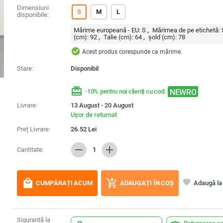
Dimensiuni
S
M
L
disponibile:
Mărime europeană - EU:
S
Mărimea de pe etichetă:
(cm):
92
Talie (cm):
64
șold (cm):
78
check_circle
Acest produs corespunde ca mărime.
Stare:
Disponibil
redeem
NEWRO
-10% pentru noi clienți cu cod:
Livrare:
13 August - 20 August
Ușor de returnat
Preț Livrare:
26.52
Lei
remove
add
Cantitate:
1
local_mall
add_shopping_cart
favorite
Adaugă la 
CUMPĂRAȚI ACUM
ADAUGAȚI ÎN COȘ
Siguranță la