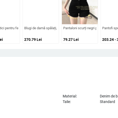
ați, retro, versatili, lejeri, drepți, trei sferturi, mărime mare
ntru femei, de primăvară și toamnă, lejeri, plus mărime, cu talie elastică, retro,
tici pentru femei cu talie înaltă, blugi skinny stil street, ținute casual la modă, me
Blugi de damă spălați, ușor evazați, cu talie înaltă, cu mai mulți 
Pantaloni scurți negri pentru femei, î
Pantofi sp
ei
270.79
Lei
79.27
Lei
203.24 - 
Material:
Denim de 
Talie:
Standard