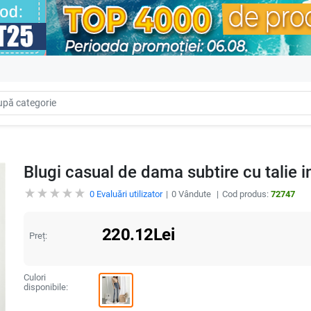
Blugi casual de dama subtire cu talie i
0
Evaluări utilizator
0
Vândute
Cod produs:
72747
220.12
Lei
Preț:
Culori
disponibile: