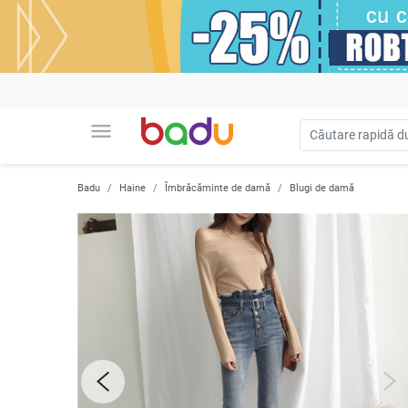
menu
Badu
Haine
Îmbrăcăminte de damă
Blugi de damă