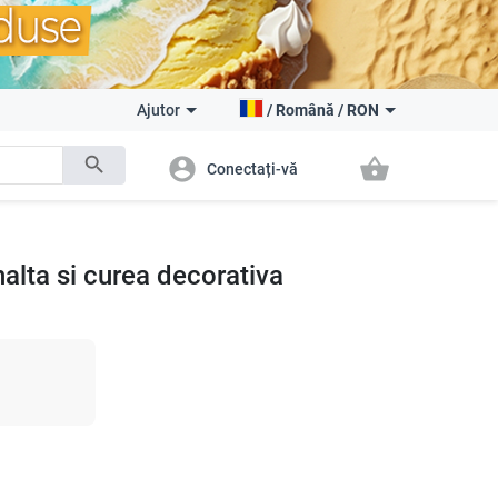
Ajutor
/
Română
/
RON
search
account_circle
shopping_basket
Conectați-vă
nalta si curea decorativa