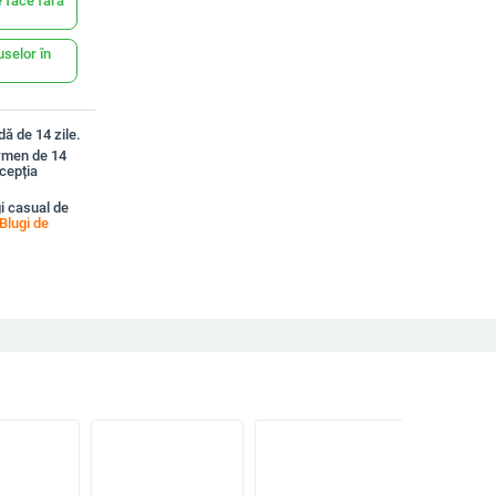
 face fără
uselor în
ă de 14 zile.
ermen de 14
xcepția
i casual de
Blugi de