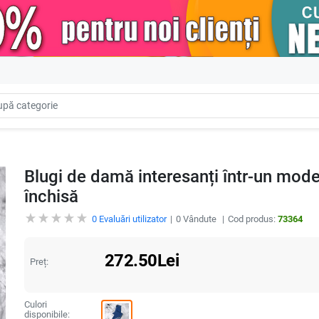
Blugi de damă interesanți într-un model
închisă
0
Evaluări utilizator
0
Vândute
Cod produs:
73364
272.50
Lei
Preț:
Culori
disponibile: