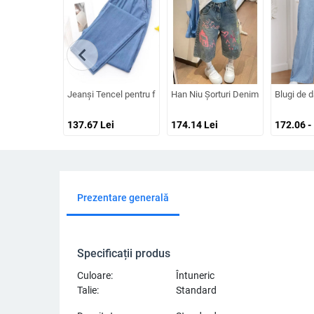
chevron_left
Jeanși Tencel pentru femei, vară ușoară, talie înaltă, croială la
Han Niu Şorturi Denim pentru Femei c
Blugi de d
137.67
Lei
174.14
Lei
172.06 -
Prezentare generală
Specificații produs
Culoare:
Întuneric
Talie:
Standard