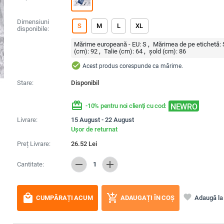
Dimensiuni
S
M
L
XL
disponibile:
Mărime europeană - EU:
S
Mărimea de pe etichetă:
(cm):
92
Talie (cm):
64
șold (cm):
86
check_circle
Acest produs corespunde ca mărime.
Stare:
Disponibil
redeem
NEWRO
-10% pentru noi clienți cu cod:
Livrare:
15 August - 22 August
Ușor de returnat
Preț Livrare:
26.52
Lei
remove
add
Cantitate:
1
local_mall
add_shopping_cart
favorite
Adaugă la 
CUMPĂRAȚI ACUM
ADAUGAȚI ÎN COȘ