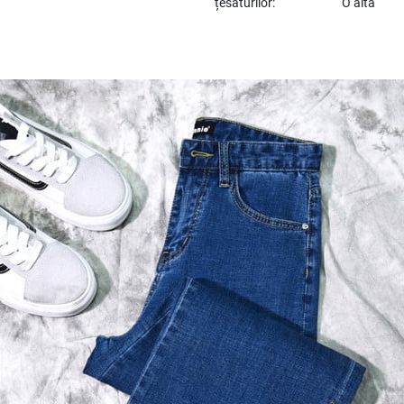
țesăturilor:
O alta