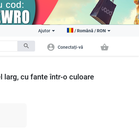
Ajutor
/
Română
/
RON
search
account_circle
shopping_basket
Conectați-vă
 larg, cu fante într-o culoare