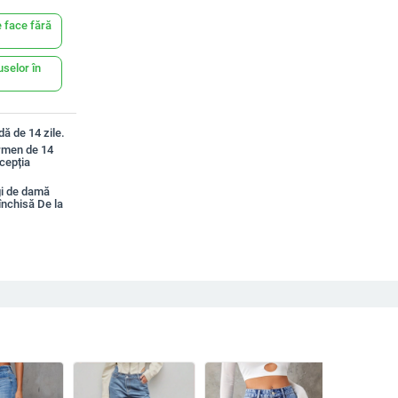
 face fără
uselor în
ă de 14 zile.
ermen de 14
xcepția
gi de damă
 închisă De la