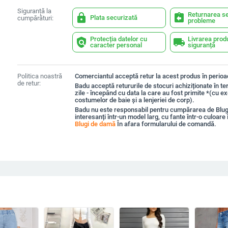
Siguranță la
Returnarea se
lock
assignment_return
Plata securizată
cumpărături:
probleme
Protecția datelor cu
Livrarea prod
policy
local_shipping
caracter personal
siguranță
Politica noastră
Comerciantul acceptă retur la acest produs în perioad
de retur:
Badu acceptă retururile de stocuri achiziționate în t
zile - începând cu data la care au fost primite *(cu e
costumelor de baie și a lenjeriei de corp).
Badu nu este responsabil pentru cumpărarea de Blu
interesanți într-un model larg, cu fante într-o culoare
Blugi de damă
În afara formularului de comandă.