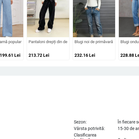
rgă, croială drapată, model 2026, plus size, petite
u Imprimare Grafică, Croială Lejeră, Stil Retro, Talie Înaltă, Lungime Cropped
amă populari, cu talie înaltă, cu picior drept, lejer, casual, versatil, lungi, Amazon
Pantaloni drepți din denim cu cusături asimetrice, design europea
Blugi noi de primăvară și toamnă, exclu
Blugi ondu
 199.61
Lei
213.72
Lei
232.16
Lei
228.88
Le
Sezon:
În fiecare 
Vârsta potrivită:
15-30 de a
Clasificarea