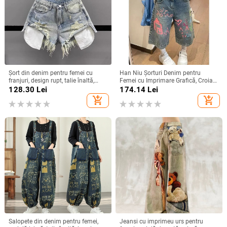
Șort din denim pentru femei cu
Han Niu Şorturi Denim pentru
franjuri, design rupt, talie înaltă,
Femei cu Imprimare Grafică, Croială
croială largă, lungime 3/4
Lejeră, Stil Retro, Talie Înaltă,
128.30
Lei
174.14
Lei
Lungime Cropped
add_shopping_cart
add_shopping_cart
Salopete din denim pentru femei,
Jeansi cu imprimeu urs pentru