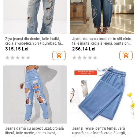
Ziya jeanși din denim, talie înaltă,
Jeans dama cu broderie în stil etnic,
croială wide-leg, 95%+ bumbac, fără
talie înaltă, croială lejeră, pantaloni
călcare, vara 2025
harem, mărime plus
315.15
Lei
256.14
Lei
add_shopping_cart
add_shopping_cart
Jeans damă cu aspect uzat, croială
Jeanși Tencel pentru femei, vară
liberă, talie medie, denim lavat,
ușoară, talie înaltă, croială largă,