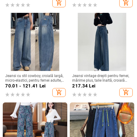
add_shopping_cart
add_shopping_cart
Jeansi cu stil cowboy, croială largă,
Jeansi vintage drepti pentru femei,
micro-elastici, pentru femei adulte,
mărime plus, talie înaltă, croială
iarna 2025
lejeră, siluetă pară, pantaloni largi
70.01 - 121.41
Lei
217.34
Lei
add_shopping_cart
add_shopping_cart