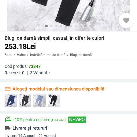
favorite
Blugi de damă simpli, casual, în diferite culori
253.18
Lei
Badu
Haine
Îmbrăcăminte de damă
Blugi de damă
Cod produs:
73347
Recenzii:
0
|
3
Vândute
straighten
Alegeți modelul sau dimensiunea disponibilă
redeem
NEWRO
-10% pentru noi clienți cu cod:
local_shipping
Livrare și retururi
Livrare:
14 August - 21 August