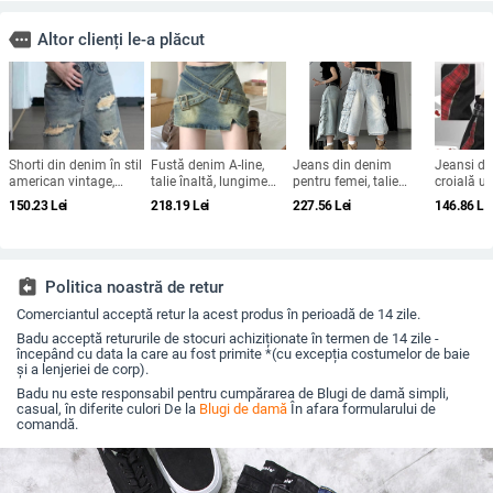
more
Altor clienți le-a plăcut
Shorti din denim în stil
Fustă denim A-line,
Jeans din denim
Jeansi di
american vintage,
talie înaltă, lungime
pentru femei, talie
croială u
croială dreaptă până
3/4, micro-elasticitate
înaltă, croi drept, cu
talie ajus
150.23
Lei
218.19
Lei
227.56
Lei
146.86
Le
la mijlocul coapsei,
mai multe buzunare
colaj/ciopl
rupți, pentru femei în
hipster
mărime mare, croială
lejeră, talie înaltă, vară.
assignment_return
Politica noastră de retur
Comerciantul acceptă retur la acest produs în perioadă de 14 zile.
Badu acceptă retururile de stocuri achiziționate în termen de 14 zile -
începând cu data la care au fost primite *(cu excepția costumelor de baie
și a lenjeriei de corp).
Badu nu este responsabil pentru cumpărarea de Blugi de damă simpli,
casual, în diferite culori De la
Blugi de damă
În afara formularului de
comandă.