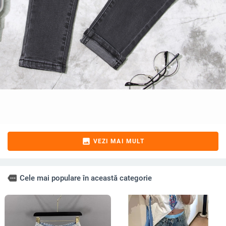
image
VEZI MAI MULT
more
Cele mai populare în această categorie