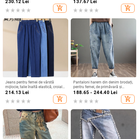
bumbac 70–80% / poliester 30–
croială drapată, model 2026, plus
230.12
Lei
137.67
Lei
50%
size, petite
add_shopping_cart
add_shopping_cart
Jeans pentru femei de vârstă
Pantaloni harem din denim brodați,
mijlocie, talie înaltă elastică, croială
pentru femei, de primăvară și
dreaptă, lungime ¾, largi,
toamnă, lejeri, plus mărime, cu talie
214.13
Lei
188.65 - 244.40
Lei
primăvară-toamnă.
elastică, retro, distressed, casual,
add_shopping_cart
add_shopping_cart
crop