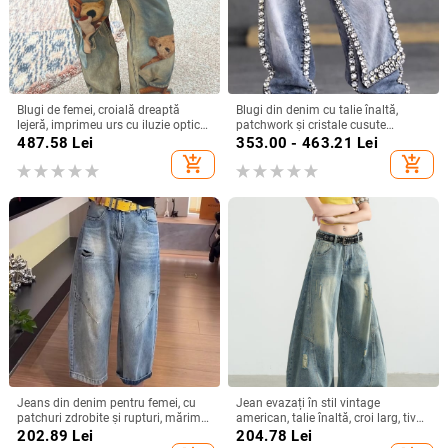
Blugi de femei, croială dreaptă
Blugi din denim cu talie înaltă,
lejeră, imprimeu urs cu iluzie optică,
patchwork și cristale cusute
toamnă–iarna 2025
manual, drepti, largi pentru femei,
487.58
Lei
353.00 - 463.21
Lei
toamnă 2026
add_shopping_cart
add_shopping_cart
Jeans din denim pentru femei, cu
Jean evazați în stil vintage
patchuri zdrobite și rupturi, mărime
american, talie înaltă, croi larg, tiv
plus, vară 2025, stil nou, croială
curbat, pentru femei
202.89
Lei
204.78
Lei
curbată, pantaloni lungi