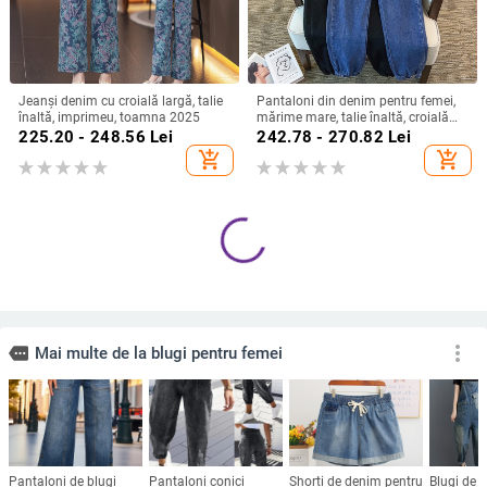
Jeanși denim cu croială largă, talie
Pantaloni din denim pentru femei,
înaltă, imprimeu, toamna 2025
mărime mare, talie înaltă, croială
lejeră, casual și de lucru
225.20 - 248.56
Lei
242.78 - 270.82
Lei
add_shopping_cart
add_shopping_cart
Blugi HK6613 pentru femei cu
Blugi de mărime mare pentru femei,
franjuri rupți, blugi la modă
primăvara 2024, pantaloni lejeri,
stradală
slim fit, cu bretele, pentru femei mici
314.17
Lei
291.26
Lei
add_shopping_cart
add_shopping_cart