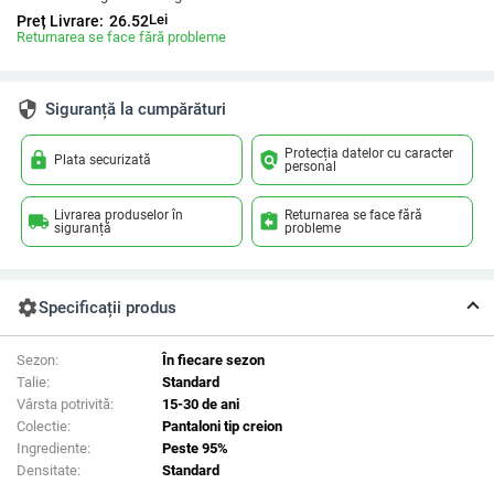
Lei
Preț Livrare:
26.52
Returnarea se face fără probleme
security
Siguranță la cumpărături
Protecția datelor cu caracter
lock
policy
Plata securizată
personal
Livrarea produselor în
Returnarea se face fără
local_shipping
assignment_return
siguranță
probleme
settings
Specificații produs
Sezon:
În fiecare sezon
Talie:
Standard
Vârsta potrivită:
15-30 de ani
Colectie:
Pantaloni tip creion
Ingrediente:
Peste 95%
Densitate:
Standard