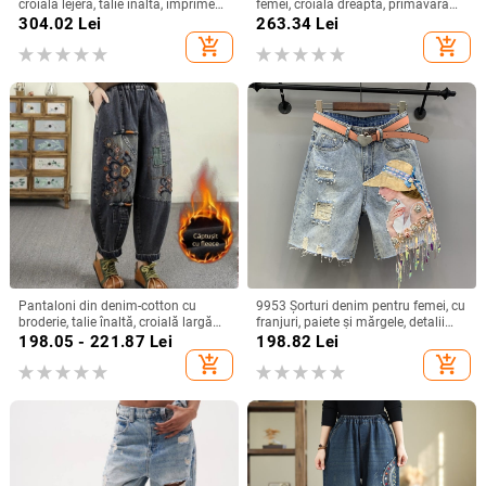
croială lejeră, talie înaltă, imprimeu,
femei, croială dreaptă, primăvara
amestec poliester 30–50%,
2026, croială lejeră, pantaloni largi
304.02
Lei
263.34
Lei
Primăvara 2026
add_shopping_cart
add_shopping_cart
Pantaloni din denim-cotton cu
9953 Şorturi denim pentru femei, cu
broderie, talie înaltă, croială largă
franjuri, paiete și mărgele, detalii
tip harém, lungime 9/10,
rupte, lungime Capri, croială
198.05 - 221.87
Lei
198.82
Lei
microelastic, stil etno-literar retro.
dreaptă
add_shopping_cart
add_shopping_cart