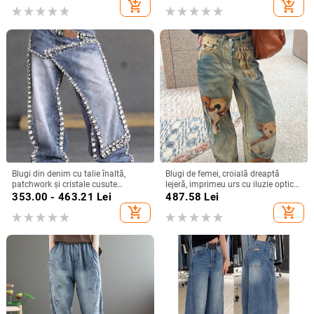
50%
curbată, pantaloni lungi
add_shopping_cart
add_shopping_cart
Blugi din denim cu talie înaltă,
Blugi de femei, croială dreaptă
patchwork și cristale cusute
lejeră, imprimeu urs cu iluzie optică,
manual, drepti, largi pentru femei,
toamnă–iarna 2025
353.00 - 463.21
Lei
487.58
Lei
toamnă 2026
add_shopping_cart
add_shopping_cart