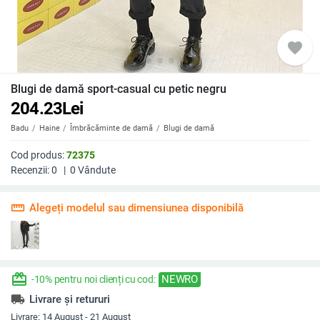
favorite
Blugi de damă sport-casual cu petic negru
204.23
Lei
Badu
Haine
Îmbrăcăminte de damă
Blugi de damă
Cod produs:
72375
Recenzii:
0
|
0
Vândute
straighten
Alegeți modelul sau dimensiunea disponibilă
redeem
NEWRO
-10% pentru noi clienți cu cod:
local_shipping
Livrare și retururi
Livrare:
14 August - 21 August