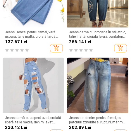
Jeanși Tencel pentru femei, vară
Jeans dama cu broderie în stil etnic,
ușoară, talie înaltă, croială largă,
talie înaltă, croială lejeră, pantaloni
croială drapată, model 2026, plus
harem, mărime plus
137.67
Lei
256.14
Lei
size, petite
add_shopping_cart
add_shopping_cart
Jeans damă cu aspect uzat, croială
Jeans din denim pentru femei, cu
liberă, talie medie, denim lavat,
patchuri zdrobite și rupturi, mărime
bumbac 70–80% / poliester 30–
plus, vară 2025, stil nou, croială
230.12
Lei
202.89
Lei