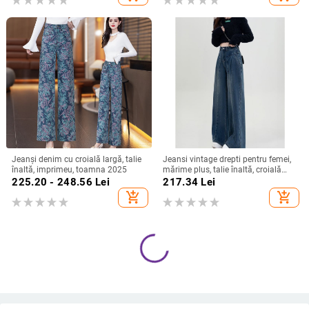
Jeanși denim cu croială largă, talie
Jeansi vintage drepti pentru femei,
înaltă, imprimeu, toamna 2025
mărime plus, talie înaltă, croială
lejeră, siluetă pară, pantaloni largi
225.20 - 248.56
Lei
217.34
Lei
add_shopping_cart
add_shopping_cart