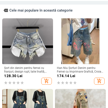
more
Cele mai populare în această categorie
Șort din denim pentru femei cu
Han Niu Şorturi Denim pentru
franjuri, design rupt, talie înaltă,
Femei cu Imprimare Grafică, Croială
croială largă, lungime 3/4
Lejeră, Stil Retro, Talie Înaltă,
128.30
Lei
174.14
Lei
Lungime Cropped
add_shopping_cart
add_shopping_cart