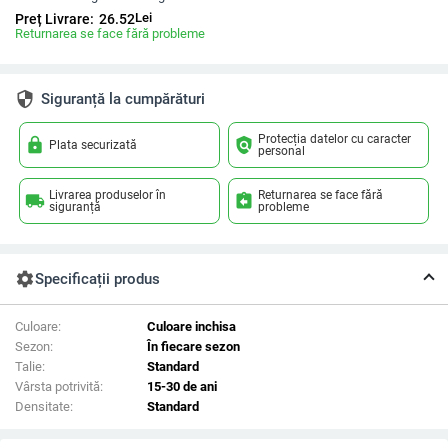
Lei
Preț Livrare:
26.52
Returnarea se face fără probleme
security
Siguranță la cumpărături
Protecția datelor cu caracter
lock
policy
Plata securizată
personal
Livrarea produselor în
Returnarea se face fără
local_shipping
assignment_return
siguranță
probleme
settings
Specificații produs
Culoare:
Culoare inchisa
Sezon:
În fiecare sezon
Talie:
Standard
Vârsta potrivită:
15-30 de ani
Densitate:
Standard