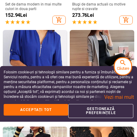
search
PANTALONI SCURȚI DE
BLUGI MATERNITATE
MATERNITATE
Căutare
Blugi moderni pentru gravide cu
Folosim cookie-uri și tehnologii similare pentru a furniza și îmbunătăți
Set pentru gravide - pantaloni scurți
motive rupte
și un tricou cu inscripție
Serviciul nostru, pentru a vă oferi cea mai bună experiență de utilizare, pentru a
180.13
Lei
menține securitatea platformei, pentru a personaliza conținutul și reclamele și
185.16
Lei
pentru a măsura eficacitatea campaniilor noastre de marketing. Alegerea
add_shopping_cart
add_shopping_cart
opțiunii „Acceptă tot”, vă exprimați acordul ca noi și partenerii noștri de
Vezi mai mult
încredere să stocăm cookie-uri și tehnologii similare pe dispozitivul dvs. în
scopuri publicitare și analitice. Vă puteți gestiona preferințele în orice moment
făcând clic pe „Gestionează preferințele”. Pentru mai multe informații, vă
GESTIONEAZĂ
ACCEPTAȚI TOT
rugăm să consultați
Politica noastră de confidențialitate
.
PREFERINȚELE