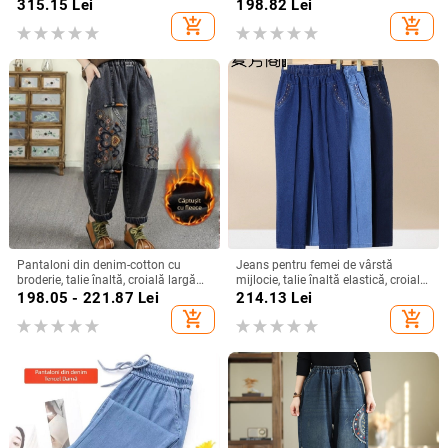
călcare, vara 2025
rupte, lungime Capri, croială
315.15
Lei
198.82
Lei
dreaptă
add_shopping_cart
add_shopping_cart
Pantaloni din denim-cotton cu
Jeans pentru femei de vârstă
broderie, talie înaltă, croială largă
mijlocie, talie înaltă elastică, croială
tip harém, lungime 9/10,
dreaptă, lungime ¾, largi,
198.05 - 221.87
Lei
214.13
Lei
microelastic, stil etno-literar retro.
primăvară-toamnă.
add_shopping_cart
add_shopping_cart