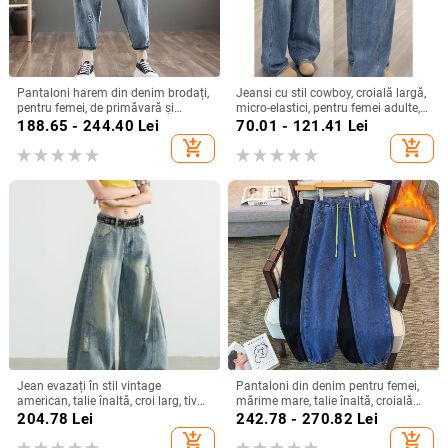
Pantaloni harem din denim brodați,
Jeansi cu stil cowboy, croială largă,
pentru femei, de primăvară și
micro-elastici, pentru femei adulte,
toamnă, lejeri, plus mărime, cu talie
iarna 2025
188.65 - 244.40
Lei
70.01 - 121.41
Lei
elastică, retro, distressed, casual,
add_shopping_cart
add_shopping_cart
crop
Jean evazați în stil vintage
Pantaloni din denim pentru femei,
american, talie înaltă, croi larg, tiv
mărime mare, talie înaltă, croială
curbat, pentru femei
lejeră, casual și de lucru
204.78
Lei
242.78 - 270.82
Lei
add_shopping_cart
add_shopping_cart