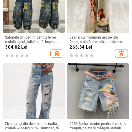
Salopete din denim pentru femei,
Jeansi cu imprimeu urs pentru
croială lejeră, talie înaltă, imprimeu,
femei, croială dreaptă, primăvara
amestec poliester 30–50%,
2026, croială lejeră, pantaloni largi
304.02
Lei
263.34
Lei
Primăvara 2026
add_shopping_cart
add_shopping_cart
Ziya jeanși din denim, talie înaltă,
9953 Şorturi denim pentru femei, cu
croială wide-leg, 95%+ bumbac, fără
franjuri, paiete și mărgele, detalii