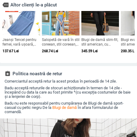
more
Altor clienți le-a plăcut
Jeanși Tencel pentru
Salopetă de vară în stil
Blugi de damă slim-fit,
Blugi evaz
femei, vară ușoară,
coreean, stil coreean,
stil american, cu
stil amer
talie înaltă, croială
cu talie înaltă, cu
cusături retro, stil
pentru fem
137.67
Lei
268.74
Lei
345.59
Lei
200.35
Le
largă, croială drapată,
picior larg, pentru
Amazon Crossborder
înaltă, zdr
model 2026, plus size,
femei, slim fit,
2025, primăvară și
modă, elas
petite
salopetă
vară, mărime plus, stil
transcontinental
assignment_return
Politica noastră de retur
Comerciantul acceptă retur la acest produs în perioadă de 14 zile.
Badu acceptă retururile de stocuri achiziționate în termen de 14 zile -
începând cu data la care au fost primite *(cu excepția costumelor de baie
și a lenjeriei de corp).
Badu nu este responsabil pentru cumpărarea de Blugi de damă sport-
casual cu petic negru De la
Blugi de damă
În afara formularului de
comandă.