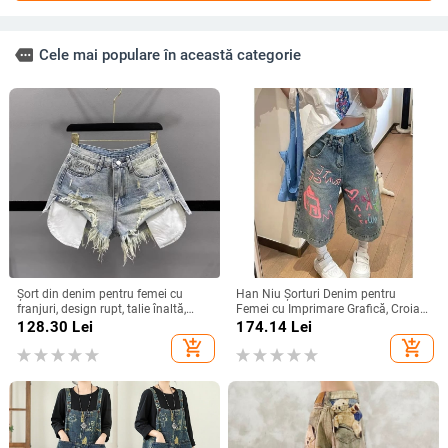
more
Cele mai populare în această categorie
Șort din denim pentru femei cu
Han Niu Şorturi Denim pentru
franjuri, design rupt, talie înaltă,
Femei cu Imprimare Grafică, Croială
croială largă, lungime 3/4
Lejeră, Stil Retro, Talie Înaltă,
128.30
Lei
174.14
Lei
Lungime Cropped
add_shopping_cart
add_shopping_cart