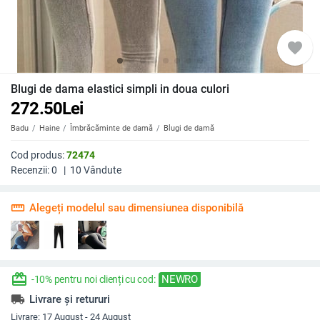
favorite
Blugi de dama elastici simpli in doua culori
272.50
Lei
Badu
Haine
Îmbrăcăminte de damă
Blugi de damă
Cod produs:
72474
Recenzii:
0
|
10
Vândute
straighten
Alegeți modelul sau dimensiunea disponibilă
redeem
NEWRO
-10% pentru noi clienți cu cod:
local_shipping
Livrare și retururi
Livrare:
17 August - 24 August