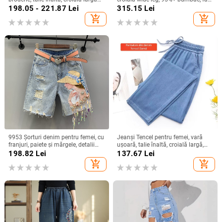
tip harém, lungime 9/10,
călcare, vara 2025
198.05 - 221.87
Lei
315.15
Lei
microelastic, stil etno-literar retro.
add_shopping_cart
add_shopping_cart
9953 Şorturi denim pentru femei, cu
Jeanși Tencel pentru femei, vară
franjuri, paiete și mărgele, detalii
ușoară, talie înaltă, croială largă,
rupte, lungime Capri, croială
croială drapată, model 2026, plus
198.82
Lei
137.67
Lei
dreaptă
size, petite
add_shopping_cart
add_shopping_cart