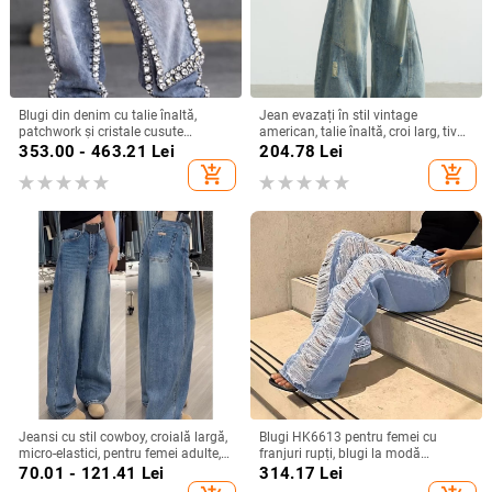
Blugi din denim cu talie înaltă,
Jean evazați în stil vintage
patchwork și cristale cusute
american, talie înaltă, croi larg, tiv
manual, drepti, largi pentru femei,
curbat, pentru femei
353.00 - 463.21
Lei
204.78
Lei
toamnă 2026
add_shopping_cart
add_shopping_cart
Jeansi cu stil cowboy, croială largă,
Blugi HK6613 pentru femei cu
micro-elastici, pentru femei adulte,
franjuri rupți, blugi la modă
iarna 2025
stradală
70.01 - 121.41
Lei
314.17
Lei