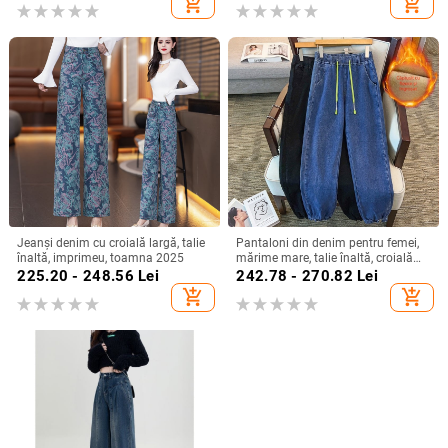
add_shopping_cart
add_shopping_cart
Jeanși denim cu croială largă, talie
Pantaloni din denim pentru femei,
înaltă, imprimeu, toamna 2025
mărime mare, talie înaltă, croială
lejeră, casual și de lucru
225.20 - 248.56
Lei
242.78 - 270.82
Lei
add_shopping_cart
add_shopping_cart