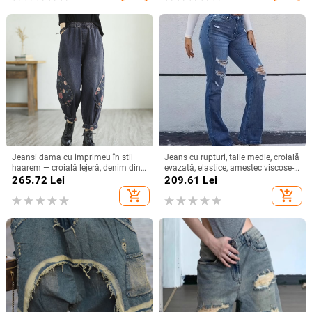
Jeansi dama cu imprimeu în stil
Jeans cu rupturi, talie medie, croială
haarem — croială lejeră, denim din
evazată, elastice, amestec viscose-
bumbac, plus size, croială morcov,
poliester, finisaj spălat, stil urban
265.72
Lei
209.61
Lei
primăvară-toamnă 2024, stil retro
add_shopping_cart
add_shopping_cart
literar-artistic