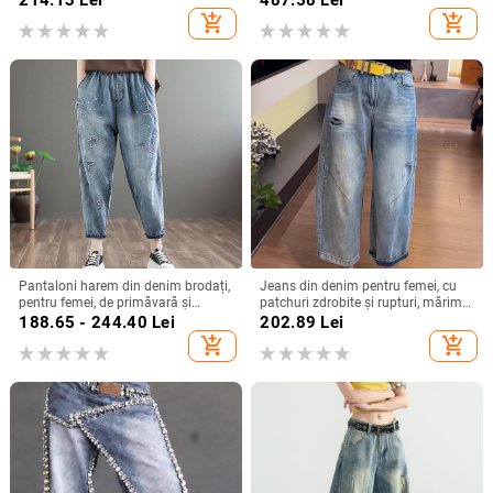
primăvară-toamnă.
add_shopping_cart
add_shopping_cart
Pantaloni harem din denim brodați,
Jeans din denim pentru femei, cu
pentru femei, de primăvară și
patchuri zdrobite și rupturi, mărime
toamnă, lejeri, plus mărime, cu talie
plus, vară 2025, stil nou, croială
188.65 - 244.40
Lei
202.89
Lei
elastică, retro, distressed, casual,
curbată, pantaloni lungi
add_shopping_cart
add_shopping_cart
crop