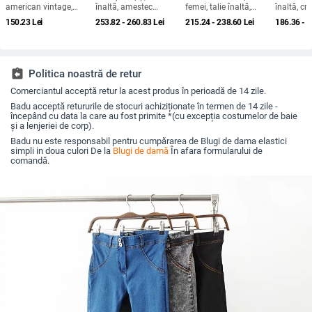
american vintage,
înaltă, amestec
femei, talie înaltă,
înaltă, cr
croială dreaptă până
bumbac-poliester,
elasticitate ridicată,
denim gr
150.23
Lei
253.82 - 260.83
Lei
215.24 - 238.60
Lei
186.36 - 
la mijlocul coapsei,
țesătură de greutate
denim gros, iarna
captuseal
rupți, pentru femei în
medie, micro-
2025
80% bumb
mărime mare, croială
elasticitate
poliester
lejeră, talie înaltă, vară.
assignment_return
Politica noastră de retur
Comerciantul acceptă retur la acest produs în perioadă de 14 zile.
Badu acceptă retururile de stocuri achiziționate în termen de 14 zile -
începând cu data la care au fost primite *(cu excepția costumelor de baie
și a lenjeriei de corp).
Badu nu este responsabil pentru cumpărarea de Blugi de dama elastici
simpli in doua culori De la
Blugi de damă
În afara formularului de
comandă.