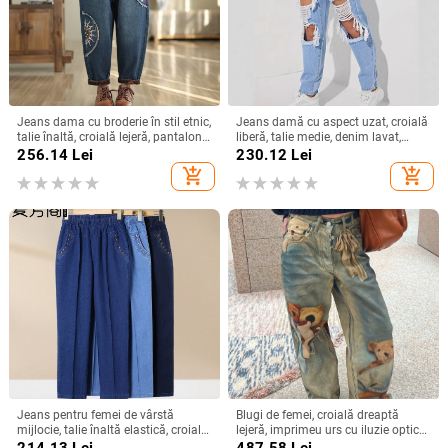
Jeans dama cu broderie în stil etnic,
Jeans damă cu aspect uzat, croială
talie înaltă, croială lejeră, pantaloni
liberă, talie medie, denim lavat,
harem, mărime plus
bumbac 70–80% / poliester 30–
256.14
Lei
230.12
Lei
50%
add_shopping_cart
add_shopping_cart
Jeans pentru femei de vârstă
Blugi de femei, croială dreaptă
mijlocie, talie înaltă elastică, croială
lejeră, imprimeu urs cu iluzie optică,
dreaptă, lungime ¾, largi,
toamnă–iarna 2025
214.13
Lei
487.58
Lei