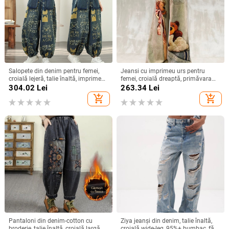
Salopete din denim pentru femei,
Jeansi cu imprimeu urs pentru
croială lejeră, talie înaltă, imprimeu,
femei, croială dreaptă, primăvara
amestec poliester 30–50%,
2026, croială lejeră, pantaloni largi
304.02
Lei
263.34
Lei
Primăvara 2026
add_shopping_cart
add_shopping_cart
Pantaloni din denim-cotton cu
Ziya jeanși din denim, talie înaltă,
broderie, talie înaltă, croială largă
croială wide-leg, 95%+ bumbac, fără