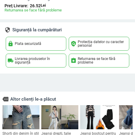
Lei
Preț Livrare:
26.52
Returnarea se face fără probleme
security
Siguranță la cumpărături
Protecția datelor cu caracter
lock
policy
Plata securizată
personal
Livrarea produselor în
Returnarea se face fără
local_shipping
assignment_return
siguranță
probleme
more
Altor clienți le-a plăcut
Shorti din denim în stil
Jeanși drepți, talie
Jeansi bootcut pentru
Jeansi da