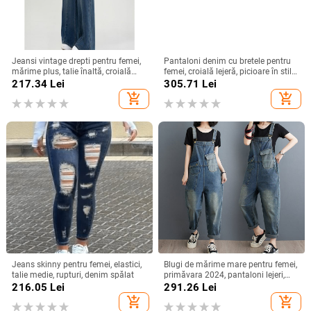
Jeansi vintage drepti pentru femei,
Pantaloni denim cu bretele pentru
mărime plus, talie înaltă, croială
femei, croială lejeră, picioare în stil
lejeră, siluetă pară, pantaloni largi
lanternă, denim din bumbac cu
217.34
Lei
305.71
Lei
poliester (70–80% bumbac),
add_shopping_cart
add_shopping_cart
Primăvara 2024
Jeans skinny pentru femei, elastici,
Blugi de mărime mare pentru femei,
talie medie, rupturi, denim spălat
primăvara 2024, pantaloni lejeri,
slim fit, cu bretele, pentru femei mici
216.05
Lei
291.26
Lei
add_shopping_cart
add_shopping_cart