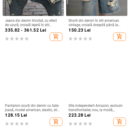
Jeans din denim tricotat, cu efect
Shorti din denim în stil american
de uzură, croială lejeră în stil
vintage, croială dreaptă până la
hareem, talie înaltă
mijlocul coapsei, rupți, pentru femei
335.82 - 361.52
Lei
150.23
Lei
în mărime mare, croială lejeră, talie
add_shopping_cart
add_shopping_cart
înaltă, vară.
Pantaloni scurți din denim cu talie
Site independent Amazon, exclusiv
joasă, model american, elastic, slim
transfrontalier, nou, la modă,
fit, cu șold drept, super scurți
versatil, elastic, subțire, brodat, blugi
128.15
Lei
223.28
Lei
evazați pentru femei
add_shopping_cart
add_shopping_cart