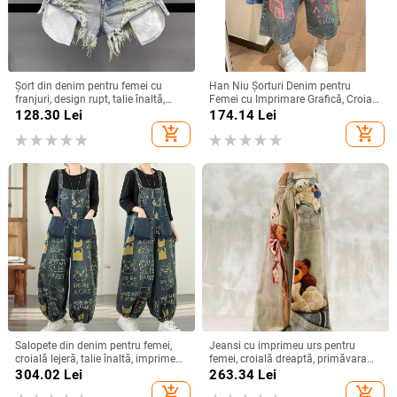
Șort din denim pentru femei cu
Han Niu Şorturi Denim pentru
franjuri, design rupt, talie înaltă,
Femei cu Imprimare Grafică, Croială
croială largă, lungime 3/4
Lejeră, Stil Retro, Talie Înaltă,
128.30
Lei
174.14
Lei
Lungime Cropped
add_shopping_cart
add_shopping_cart
Salopete din denim pentru femei,
Jeansi cu imprimeu urs pentru
croială lejeră, talie înaltă, imprimeu,
femei, croială dreaptă, primăvara
amestec poliester 30–50%,
2026, croială lejeră, pantaloni largi
304.02
Lei
263.34
Lei
Primăvara 2026
add_shopping_cart
add_shopping_cart