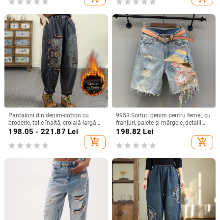
Pantaloni din denim-cotton cu
9953 Şorturi denim pentru femei, cu
broderie, talie înaltă, croială largă
franjuri, paiete și mărgele, detalii
tip harém, lungime 9/10,
rupte, lungime Capri, croială
198.05 - 221.87
Lei
198.82
Lei
microelastic, stil etno-literar retro.
dreaptă
add_shopping_cart
add_shopping_cart