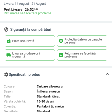
Livrare:
14 August - 21 August
Lei
Preț Livrare:
26.52
Returnarea se face fără probleme
security
Siguranță la cumpărături
Protecția datelor cu caracter
lock
policy
Plata securizată
personal
Livrarea produselor în
Returnarea se face fără
local_shipping
assignment_return
siguranță
probleme
settings
Specificații produs
Culoare:
Culoare alb-negru
Sezon:
În fiecare sezon
Talie:
Standard ridicat
Vârsta potrivită:
15-30 de ani
Colectie:
Pantaloni tip creion
Densitate:
Standard