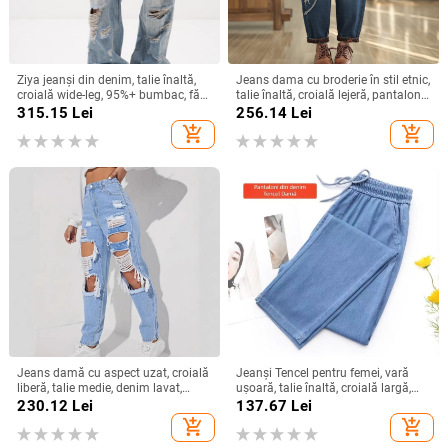
Ziya jeanși din denim, talie înaltă,
Jeans dama cu broderie în stil etnic,
croială wide-leg, 95%+ bumbac, fără
talie înaltă, croială lejeră, pantaloni
călcare, vara 2025
harem, mărime plus
315.15
Lei
256.14
Lei
add_shopping_cart
add_shopping_cart
Jeans damă cu aspect uzat, croială
Jeanși Tencel pentru femei, vară
liberă, talie medie, denim lavat,
ușoară, talie înaltă, croială largă,
bumbac 70–80% / poliester 30–
croială drapată, model 2026, plus
230.12
Lei
137.67
Lei
50%
size, petite
add_shopping_cart
add_shopping_cart