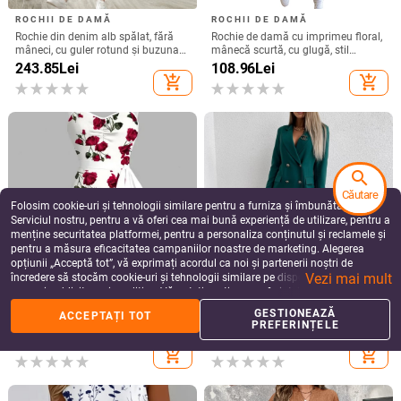
Blugi din denim, stil american retro,
Pantaloni din denim cu căptușeală
talie înaltă, talie dublă, unisex,
fleece, talie înaltă, calzi, croială
search
toamnă-iarna 2025, croială
largă
261.08
Lei
304.66
Lei
relaxată, picioare largi și croială
Căutare
add_shopping_cart
add_shopping_cart
dreaptă.
Folosim cookie-uri și tehnologii similare pentru a furniza și îmbunătăți
Serviciul nostru, pentru a vă oferi cea mai bună experiență de utilizare, pentru a
menține securitatea platformei, pentru a personaliza conținutul și reclamele și
pentru a măsura eficacitatea campaniilor noastre de marketing. Alegerea
opțiunii „Acceptă tot”, vă exprimați acordul ca noi și partenerii noștri de
Vezi mai mult
încredere să stocăm cookie-uri și tehnologii similare pe dispozitivul dvs. în
scopuri publicitare și analitice. Vă puteți gestiona preferințele în orice moment
făcând clic pe „Gestionează preferințele”. Pentru mai multe informații, vă
GESTIONEAZĂ
ACCEPTAȚI TOT
rugăm să consultați
Politica noastră de confidențialitate
.
PREFERINȚELE
more_vert
more
Mai multe de la blugi pentru femei