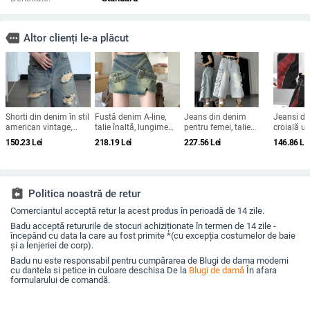
more
Altor clienți le-a plăcut
Shorti din denim în stil
Fustă denim A-line,
Jeans din denim
Jeansi di
american vintage,
talie înaltă, lungime
pentru femei, talie
croială u
croială dreaptă până
3/4, micro-elasticitate
înaltă, croi drept, cu
talie ajus
150.23
Lei
218.19
Lei
227.56
Lei
146.86
Le
la mijlocul coapsei,
mai multe buzunare
colaj/ciopl
rupți, pentru femei în
hipster
mărime mare, croială
lejeră, talie înaltă, vară.
assignment_return
Politica noastră de retur
Comerciantul acceptă retur la acest produs în perioadă de 14 zile.
Badu acceptă retururile de stocuri achiziționate în termen de 14 zile -
începând cu data la care au fost primite *(cu excepția costumelor de baie
și a lenjeriei de corp).
Badu nu este responsabil pentru cumpărarea de Blugi de dama moderni
cu dantela si petice in culoare deschisa De la
Blugi de damă
În afara
formularului de comandă.