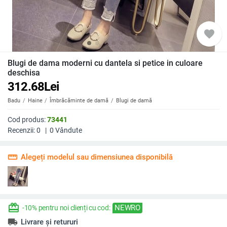
favorite
Blugi de dama moderni cu dantela si petice in culoare
deschisa
312.68
Lei
Badu
Haine
Îmbrăcăminte de damă
Blugi de damă
Cod produs:
73441
Recenzii:
0
|
0
Vândute
straighten
Alegeți modelul sau dimensiunea disponibilă
redeem
NEWRO
-10% pentru noi clienți cu cod:
local_shipping
Livrare și retururi