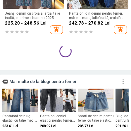
Jeanși denim cu croială largă, talie
Pantaloni din denim pentru femei,
înaltă, imprimeu, toamna 2025
mărime mare, talie înaltă, croială
lejeră, casual și de lucru
225.20 - 248.56
Lei
242.78 - 270.82
Lei
add_shopping_cart
add_shopping_cart
Blugi HK6613 pentru femei cu
Blugi de mărime mare pentru femei,
franjuri rupți, blugi la modă
primăvara 2024, pantaloni lejeri,
stradală
slim fit, cu bretele, pentru femei mici
314.17
Lei
291.26
Lei
add_shopping_cart
add_shopping_cart