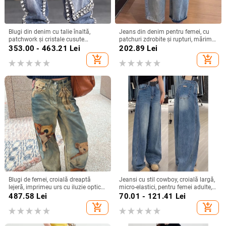
Blugi din denim cu talie înaltă,
Jeans din denim pentru femei, cu
patchwork și cristale cusute
patchuri zdrobite și rupturi, mărime
manual, drepti, largi pentru femei,
plus, vară 2025, stil nou, croială
353.00 - 463.21
Lei
202.89
Lei
toamnă 2026
curbată, pantaloni lungi
add_shopping_cart
add_shopping_cart
Blugi de femei, croială dreaptă
Jeansi cu stil cowboy, croială largă,
lejeră, imprimeu urs cu iluzie optică,
micro-elastici, pentru femei adulte,
toamnă–iarna 2025
iarna 2025
487.58
Lei
70.01 - 121.41
Lei
add_shopping_cart
add_shopping_cart