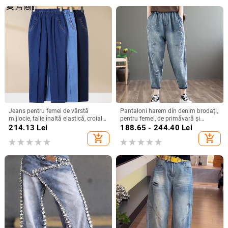
Jeans pentru femei de vârstă
Pantaloni harem din denim brodați,
mijlocie, talie înaltă elastică, croială
pentru femei, de primăvară și
dreaptă, lungime ¾, largi,
toamnă, lejeri, plus mărime, cu talie
214.13
Lei
188.65 - 244.40
Lei
primăvară-toamnă.
elastică, retro, distressed, casual,
add_shopping_cart
add_shopping_cart
crop