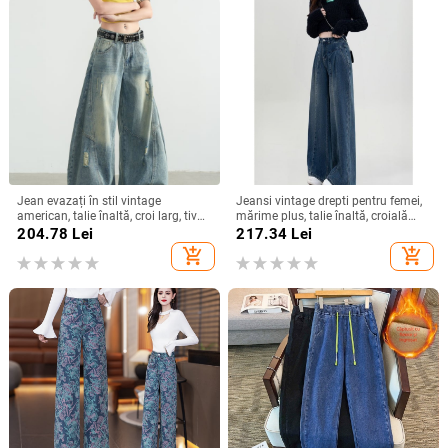
Jean evazați în stil vintage
Jeansi vintage drepti pentru femei,
american, talie înaltă, croi larg, tiv
mărime plus, talie înaltă, croială
curbat, pentru femei
lejeră, siluetă pară, pantaloni largi
204.78
Lei
217.34
Lei
add_shopping_cart
add_shopping_cart