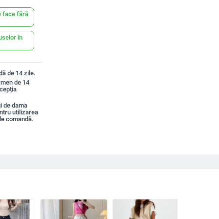
 face fără
uselor în
ă de 14 zile.
ermen de 14
xcepția
gi de dama
entru utilizarea
 de comandă.