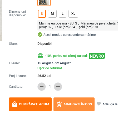
Dimensiuni
S
M
L
XL
disponibile:
Mărime europeană - EU:
S
Mărimea de pe etichetă:
(cm):
82
Talie (cm):
64
șold (cm):
73
check_circle
Acest produs corespunde ca mărime.
Stare:
Disponibil
redeem
NEWRO
-10% pentru noi clienți cu cod:
Livrare:
15 August - 22 August
Ușor de returnat
Preț Livrare:
26.52
Lei
remove
add
Cantitate:
1
local_mall
add_shopping_cart
favorite
Adaugă la 
CUMPĂRAȚI ACUM
ADAUGAȚI ÎN COȘ