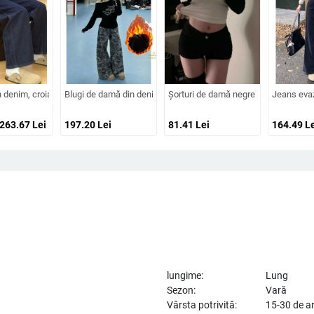
rgă, croială drapată, model 2026, plus size, petite
oială largă, pentru femei, primăvară-toamnă, stil retro, plus size, croială lejeră,
 denim, croială largă, căptuți cu fleece, talie înaltă, toamnă 2024
Blugi de damă din denim – talie înaltă, croială largă, spălate, pa
Șorturi de damă negre din denim, tali
Jeans evaz
 263.67
Lei
197.20
Lei
81.41
Lei
164.49
Le
lungime:
Lung
Sezon:
Vară
Vârsta potrivită:
15-30 de a