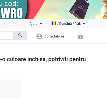
Ajutor
/
Română
/
RON
search
account_circle
shopping_basket
Conectați-vă
-o culoare inchisa, potriviti pentru