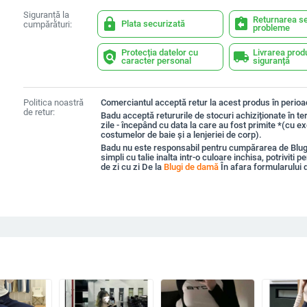
Siguranță la
Returnarea se
lock
assignment_return
Plata securizată
cumpărături:
probleme
Protecția datelor cu
Livrarea prod
policy
local_shipping
caracter personal
siguranță
Politica noastră
Comerciantul acceptă retur la acest produs în perioad
de retur:
Badu acceptă retururile de stocuri achiziționate în t
zile - începând cu data la care au fost primite *(cu e
costumelor de baie și a lenjeriei de corp).
Badu nu este responsabil pentru cumpărarea de Blu
simpli cu talie inalta intr-o culoare inchisa, potriviti p
de zi cu zi De la
Blugi de damă
În afara formularului