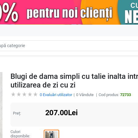
Blugi de dama simpli cu talie inalta intr
utilizarea de zi cu zi
0
Evaluări utilizator
0
Vândute
Cod produs:
72733
207.00
Lei
Preț:
Culori
disponibile: