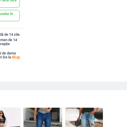
 face fără
uselor în
ă de 14 zile.
ermen de 14
xcepția
gi de dama
ori De la
Blugi