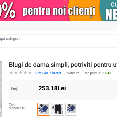
Blugi de dama simpli, potriviti pentru uti
0
Evaluări utilizator
0
Vândute
Cod produs:
73341
253.18
Lei
Preț:
Culori
disponibile: