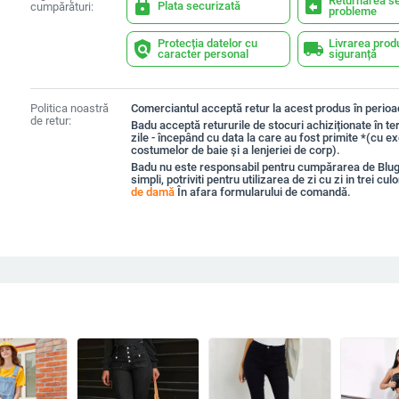
Returnarea se
lock
assignment_return
Plata securizată
cumpărături:
probleme
Protecția datelor cu
Livrarea prod
policy
local_shipping
caracter personal
siguranță
Politica noastră
Comerciantul acceptă retur la acest produs în perioad
de retur:
Badu acceptă retururile de stocuri achiziționate în t
zile - începând cu data la care au fost primite *(cu e
costumelor de baie și a lenjeriei de corp).
Badu nu este responsabil pentru cumpărarea de Blu
simpli, potriviti pentru utilizarea de zi cu zi in trei cul
de damă
În afara formularului de comandă.