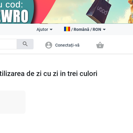
Ajutor
/
Română
/
RON
search
account_circle
shopping_basket
Conectați-vă
lizarea de zi cu zi in trei culori