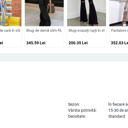
spălare uzată
ă, talie înaltă, croială largă, croială drapată, model 2026, plus size, petite
e vară în stil coreean, stil coreean, cu talie înaltă, cu picior larg, pentru femei, sl
Blugi de damă slim-fit, stil american, cu cusături retro, stil Am
Blugi evazați rupți în stil american Tem
Pantaloni 
ei
345.59
Lei
200.35
Lei
352.03
Le
Sezon:
În fiecare 
Vârsta potrivită:
15-30 de a
Densitate:
Standard