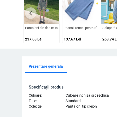
chevron_left
Pantaloni din denim talie înaltă, croială largă, lungime medie, 
Jeanși Tencel pentru femei, vară ușoar
Salopetă d
237.08
Lei
137.67
Lei
268.74
L
Prezentare generală
Specificații produs
Culoare:
Culoare închisă și deschisă
Talie:
Standard
Colectie:
Pantaloni tip creion