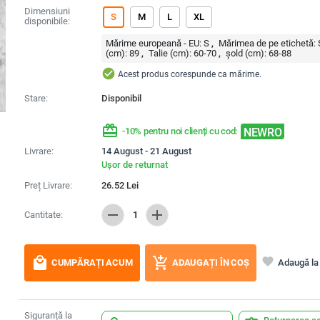
Dimensiuni
S
M
L
XL
disponibile:
Mărime europeană - EU:
S
Mărimea de pe etichetă:
(cm):
89
Talie (cm):
60-70
șold (cm):
68-88
check_circle
Acest produs corespunde ca mărime.
Stare:
Disponibil
redeem
NEWRO
-10% pentru noi clienți cu cod:
Livrare:
14 August - 21 August
Ușor de returnat
Preț Livrare:
26.52
Lei
remove
add
Cantitate:
1
local_mall
add_shopping_cart
favorite
Adaugă la 
CUMPĂRAȚI ACUM
ADAUGAȚI ÎN COȘ
Siguranță la