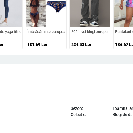
 mijlocul coapsei, rupți, pentru femei în mărime mare, croială lejeră, talie înaltă,
im-fit, de vară, cu ridicare a șoldurilor, pentru femei, cu elasticitate ridicată, 
de yoga fitness din imitație de denim european și american pentru slăbire, ridicar
Îmbrăcăminte europeană și americană, talie joasă, elastic în stil
2024 Noi blugi europeni și americani A
Pantaloni s
ei
181.69
Lei
234.53
Lei
186.67
Le
Sezon:
Toamnă ia
Colectie:
Blugi de d