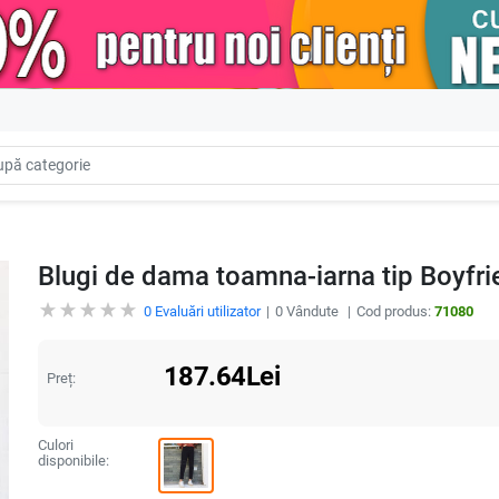
Blugi de dama toamna-iarna tip Boyfrie
0
Evaluări utilizator
0
Vândute
Cod produs:
71080
187.64
Lei
Preț:
Culori
disponibile: