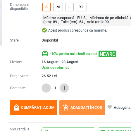
Dimensiuni
S
M
L
XL
disponibile:
Mărime europeană - EU:
S
Mărimea de pe etichetă:
(cm):
89
Talie (cm):
64
șold (cm):
90
check_circle
Acest produs corespunde ca mărime.
Stare:
Disponibil
redeem
NEWRO
-10% pentru noi clienți cu cod:
Livrare:
16 August - 23 August
Ușor de returnat
Preț Livrare:
26.52
Lei
remove
add
Cantitate:
1
local_mall
add_shopping_cart
favorite
Adaugă la 
CUMPĂRAȚI ACUM
ADAUGAȚI ÎN COȘ
Siguranță la