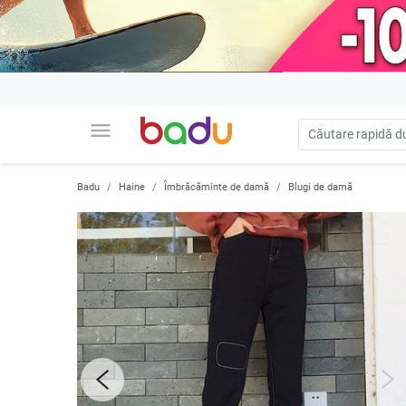
menu
Badu
Haine
Îmbrăcăminte de damă
Blugi de damă