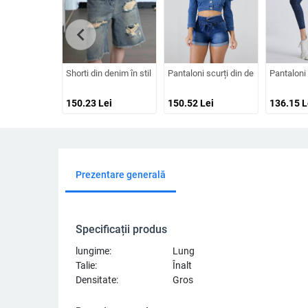
chevron_left
Shorti din denim în stil american vintage, croială dreaptă până la
Pantaloni scurți din denim spălat, sl
Pantaloni 
150.23
Lei
150.52
Lei
136.15
L
Prezentare generală
Specificații produs
lungime:
Lung
Talie:
Înalt
Densitate:
Gros