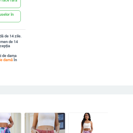
 face fără
uselor în
ă de 14 zile.
ermen de 14
xcepția
gi de dama
de damă
În