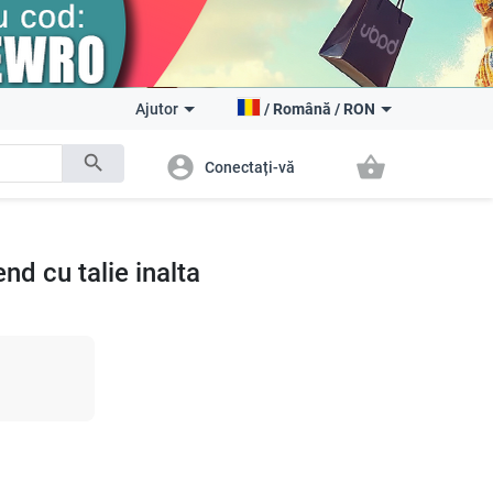
Ajutor
/
Română
/
RON
search
account_circle
shopping_basket
Conectați-vă
nd cu talie inalta