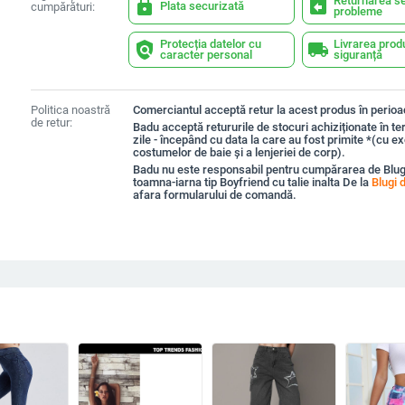
Returnarea se
lock
assignment_return
Plata securizată
cumpărături:
probleme
Protecția datelor cu
Livrarea prod
policy
local_shipping
caracter personal
siguranță
Politica noastră
Comerciantul acceptă retur la acest produs în perioad
de retur:
Badu acceptă retururile de stocuri achiziționate în t
zile - începând cu data la care au fost primite *(cu e
costumelor de baie și a lenjeriei de corp).
Badu nu este responsabil pentru cumpărarea de Blu
toamna-iarna tip Boyfriend cu talie inalta De la
Blugi 
afara formularului de comandă.