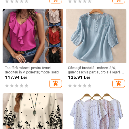
Top fără mâneci pentru femei,
Cămașă brodată - mâneci 3/4,
decolteu în V, poliester, model solid
guler deschis parțial, croială lejeră -
bumbac și in
117.94
Lei
135.91
Lei
add_shopping_cart
add_shopping_cart