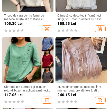
Tricou de vară pentru femei cu
Cămașă cu decolteu în V, mâneci
mânecă scurtă, din mătase, cu
lungi, stil urban, plachetă cu nasturi,
guler rotund și organza, cu bază de
croială standard
105.30
Lei
158.25
Lei
satin și acid acetic, vrac, din mătase
add_shopping_cart
add_shopping_cart
Mulberry
Cămașă din bumbac și in, guler
Bluza din chiffon cu decolteu în V,
rotund, buzunar aplicație, mâneci
mâneci lungi, croială lejeră, stil
3/4, stil pulover
elegant
117.05
Lei
240.15
Lei
add_shopping_cart
add_shopping_cart