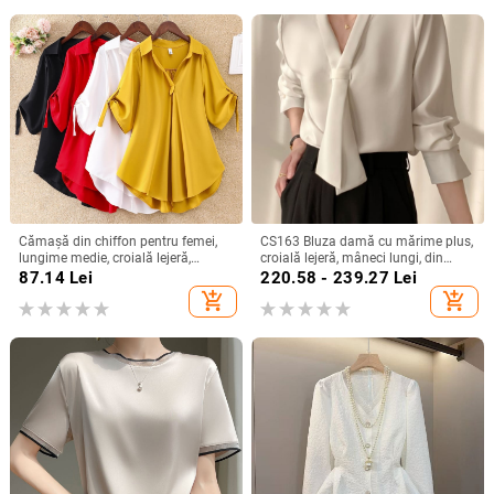
Cămașă din chiffon pentru femei,
CS163 Bluza damă cu mărime plus,
lungime medie, croială lejeră,
croială lejeră, mâneci lungi, din
mâneci scurte, model uni, conținut
șifon cu șnur, top office de bază
87.14
Lei
220.58 - 239.27
Lei
90–95% poliester
add_shopping_cart
add_shopping_cart