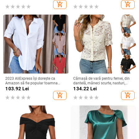
vopsit, Vara 2025
add_shopping_cart
add_shopping_cart
2023 AliExpress își dorește ca
Cămașă de vară pentru femei, din
Amazon să fie popular toamna
dantelă, mâneci scurte, nasturi,
anului 2023, cămașă simplă cu
imprimeu floral, croială lejeră, guler
103.92
Lei
134.22
Lei
mânecă lungă și decolteu în V
rotund, din bumbac-poliester
add_shopping_cart
add_shopping_cart
pentru femei, cămașă pentru femei