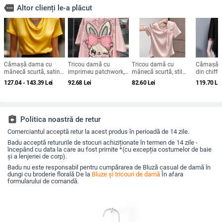
more
Altor clienți le-a plăcut
Cămașă dama cu
Tricou damă cu
Tricou damă cu
Cămașă p
mânecă scurtă, satin
imprimeu patchwork,
mânecă scurtă, stil
din chiffo
moale de poliester
mâneci scurte, plus
chinezesc, vară 2025,
mâneci 3/
127.04 - 143.39
Lei
92.68
Lei
82.60
Lei
119.70
Le
95%+, guler turn-down,
size, croială lejeră,
design cu funda și
rotund, cr
pull-over, lungime
vară 2025
bretele, croială Slim,
lungime 
regular, stil elegant
top versatil
amestec d
pentru deplasări
zilnice
assignment_return
Politica noastră de retur
Comerciantul acceptă retur la acest produs în perioadă de 14 zile.
Badu acceptă retururile de stocuri achiziționate în termen de 14 zile -
începând cu data la care au fost primite *(cu excepția costumelor de baie
și a lenjeriei de corp).
Badu nu este responsabil pentru cumpărarea de Bluză casual de damă în
dungi cu broderie florală De la
Bluze și tricouri de damă
În afara
formularului de comandă.