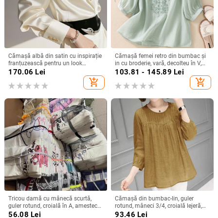
Cămașă albă din satin cu inspirație
Cămașă femei retro din bumbac și
franțuzească pentru un look
in cu broderie, vară, decolteu în V,
elegant la birou
croială lejeră, culoare solidă,
170.06
Lei
103.81 - 145.89
Lei
mânecă 3/4
add_shopping_cart
add_shopping_cart
Tricou damă cu mânecă scurtă,
Cămașă din bumbac-lin, guler
guler rotund, croială în A, amestec
rotund, mâneci 3/4, croială lejeră,
poliester-spandex, imprimat și
stil urban de relaxare
56.08
Lei
93.46
Lei