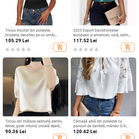
Tricou tricotat din poliester,
2025 Export transfrontalier
broderie, decolteu pe un umăr,
european și american, vară, satin,
mâneci raglan, croială slim
cu mânecă scurtă, din satin răsucit,
105.29
Lei
117.52
Lei
culoare pură, top versatil, larg,
add_shopping_cart
add_shopping_cart
pentru femei
Tricou din mătase satinată pentru
Cămașă albă din poliester cu
femei, guler rotund, croială lejeră,
panouri de dantelă, mâneci 3/4,
mâneci 3/4, top lejer de vară
guler rotund, croială lejeră
90.36
Lei
120.62
Lei
add_shopping_cart
add_shopping_cart