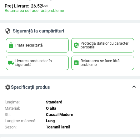
Lei
Preț Livrare:
26.52
Returnarea se face fără probleme
security
Siguranță la cumpărături
Protecția datelor cu caracter
lock
policy
Plata securizată
personal
Livrarea produselor în
Returnarea se face fără
local_shipping
assignment_return
siguranță
probleme
settings
Specificații produs
lungime:
Standard
Material:
O alta
Stil:
Casual Modern
Lungime mânecă:
Lung
Sezon:
Toamnă iarnă