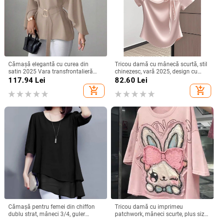
Cămașă elegantă cu curea din
Tricou damă cu mânecă scurtă, stil
satin 2025 Vara transfrontalieră
chinezesc, vară 2025, design cu
Îmbrăcăminte pentru femei
funda și bretele, croială Slim, top
117.94
Lei
82.60
Lei
Aliexpress Amazon Casual Confort
versatil
add_shopping_cart
add_shopping_cart
Independent Station
Cămașă pentru femei din chiffon
Tricou damă cu imprimeu
dublu strat, mâneci 3/4, guler
patchwork, mâneci scurte, plus size,