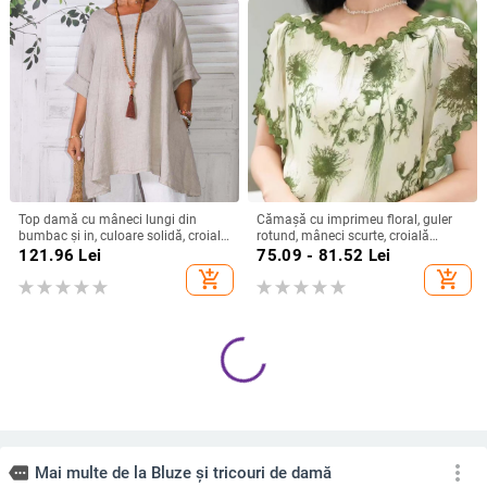
Top damă cu mâneci lungi din
Cămașă cu imprimeu floral, guler
bumbac și in, culoare solidă, croială
rotund, mâneci scurte, croială
lejeră, guler rotund, detalii de
relaxată, țesătură spandex (50–
121.96
Lei
75.09 - 81.52
Lei
cusături prin colaj
70%)
add_shopping_cart
add_shopping_cart