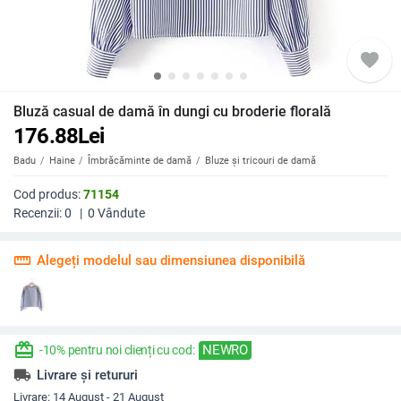
favorite
Bluză casual de damă în dungi cu broderie florală
176.88
Lei
Badu
Haine
Îmbrăcăminte de damă
Bluze și tricouri de damă
Cod produs:
71154
Recenzii:
0
|
0
Vândute
straighten
Alegeți modelul sau dimensiunea disponibilă
redeem
NEWRO
-10% pentru noi clienți cu cod:
local_shipping
Livrare și retururi
Livrare:
14 August - 21 August