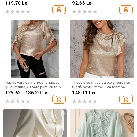
rotund, croială lejeră, lungime
croială lejeră, vară 2025
119.70
Lei
92.68
Lei
medie, amestec de poliester
add_shopping_cart
add_shopping_cart
Top de vară cu mânecă lungă, cu
Tricou elegant cu paiete și curea cu
guler rotund, culoare pură, cu frunze
fundă pentru femei 024 toamna-
de lotus, pentru femei, stil simplu,
iarna nou, mânecă zburătoare,
129.62 - 136.20
Lei
148.11
Lei
Amazon, export transfrontalier
design personalizat, pulover
add_shopping_cart
add_shopping_cart
european și american, 2025