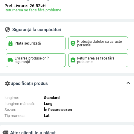
Lei
Preț Livrare:
26.52
Returnarea se face fără probleme
security
Siguranță la cumpărături
Protecția datelor cu caracter
lock
policy
Plata securizată
personal
Livrarea produselor în
Returnarea se face fără
local_shipping
assignment_return
siguranță
probleme
settings
Specificații produs
lungime:
Standard
Lungime mânecă:
Lung
Sezon:
În fiecare sezon
Tip maneca:
Lat
more
Altor clienți le-a plăcut