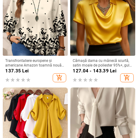
Transfrontaliere europene și
Cămașă dama cu mânecă scurtă,
americane Amazon toamnă nouă
satin moale de poliester 95%+, guler
plus mărime femei moda
turn-down, pull-over, lungime
137.35
Lei
127.04 - 143.39
Lei
imprimate lejer guler rotund
regular, stil elegant pentru deplasări
add_shopping_cart
add_shopping_cart
mânecă trei sferturi topuri femei
zilnice