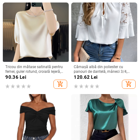
Tricou din mătase satinată pentru
Cămașă albă din poliester cu
femei, guler rotund, croială lejeră,
panouri de dantelă, mâneci 3/4,
mâneci 3/4, top lejer de vară
guler rotund, croială lejeră
90.36
Lei
120.62
Lei
add_shopping_cart
add_shopping_cart