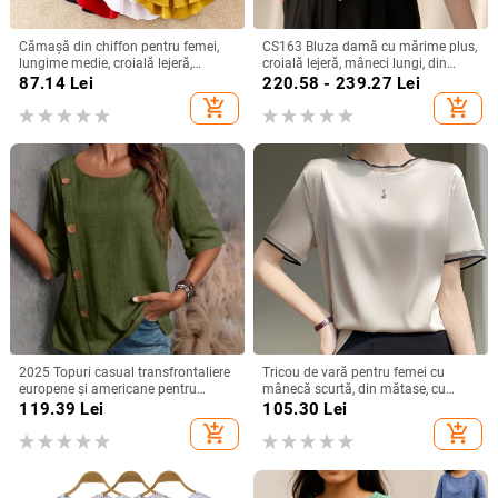
Cămașă din chiffon pentru femei,
CS163 Bluza damă cu mărime plus,
lungime medie, croială lejeră,
croială lejeră, mâneci lungi, din
mâneci scurte, model uni, conținut
șifon cu șnur, top office de bază
87.14
Lei
220.58 - 239.27
Lei
90–95% poliester
add_shopping_cart
add_shopping_cart
2025 Topuri casual transfrontaliere
Tricou de vară pentru femei cu
europene și americane pentru
mânecă scurtă, din mătase, cu
femei, din bumbac și in, cu nasturi,
guler rotund și organza, cu bază de
119.39
Lei
105.30
Lei
la modă
satin și acid acetic, vrac, din mătase
add_shopping_cart
add_shopping_cart
Mulberry