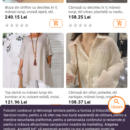
Bluza din chiffon cu decolteu în V,
Cămașă cu decolteu în V, mâneci
mâneci lungi, croială lejeră, stil
lungi, stil urban, plachetă cu nasturi,
elegant
croială standard
240.15
Lei
158.25
Lei
add_shopping_cart
add_shopping_cart
Top damă cu mâneci lungi din
Cămașă din sifon, poliester, stil
bumbac și in, culoare solidă, croială
cardigan, mâneci lungi, croială
search
lejeră, guler rotund, detalii de
lejeră
121.96
Lei
108.37
Lei
cusături prin colaj
Căutare
add_shopping_cart
add_shopping_cart
Folosim cookie-uri și tehnologii similare pentru a furniza și îmbunătăți
Serviciul nostru, pentru a vă oferi cea mai bună experiență de utilizare, pentru a
menține securitatea platformei, pentru a personaliza conținutul și reclamele și
pentru a măsura eficacitatea campaniilor noastre de marketing. Alegerea
opțiunii „Acceptă tot”, vă exprimați acordul ca noi și partenerii noștri de