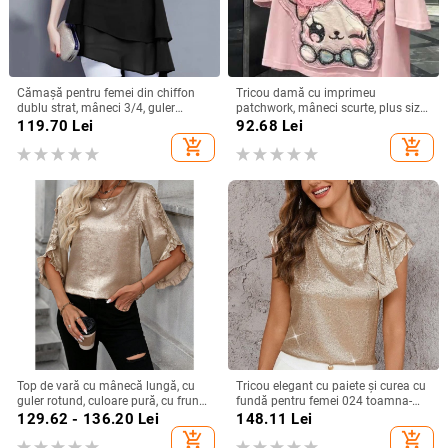
Cămașă pentru femei din chiffon
Tricou damă cu imprimeu
dublu strat, mâneci 3/4, guler
patchwork, mâneci scurte, plus size,
rotund, croială lejeră, lungime
croială lejeră, vară 2025
119.70
Lei
92.68
Lei
medie, amestec de poliester
add_shopping_cart
add_shopping_cart
Top de vară cu mânecă lungă, cu
Tricou elegant cu paiete și curea cu
guler rotund, culoare pură, cu frunze
fundă pentru femei 024 toamna-
de lotus, pentru femei, stil simplu,
iarna nou, mânecă zburătoare,
129.62 - 136.20
Lei
148.11
Lei
Amazon, export transfrontalier
design personalizat, pulover
add_shopping_cart
add_shopping_cart
european și american, 2025