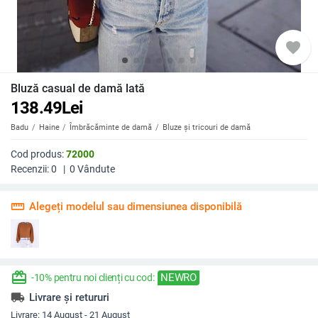
favorite
Bluză casual de damă lată
138.49
Lei
Badu
Haine
Îmbrăcăminte de damă
Bluze și tricouri de damă
Cod produs:
72000
Recenzii:
0
|
0
Vândute
straighten
Alegeți modelul sau dimensiunea disponibilă
redeem
NEWRO
-10% pentru noi clienți cu cod:
local_shipping
Livrare și retururi
Livrare:
14 August - 21 August