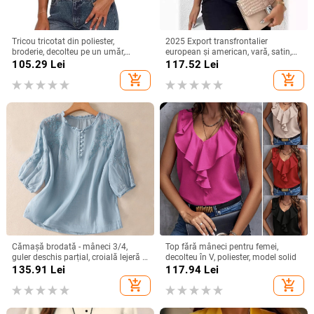
Tricou tricotat din poliester,
2025 Export transfrontalier
broderie, decolteu pe un umăr,
european și american, vară, satin,
mâneci raglan, croială slim
cu mânecă scurtă, din satin răsucit,
105.29
Lei
117.52
Lei
culoare pură, top versatil, larg,
add_shopping_cart
add_shopping_cart
pentru femei
Cămașă brodată - mâneci 3/4,
Top fără mâneci pentru femei,
guler deschis parțial, croială lejeră -
decolteu în V, poliester, model solid
bumbac și in
135.91
Lei
117.94
Lei
add_shopping_cart
add_shopping_cart