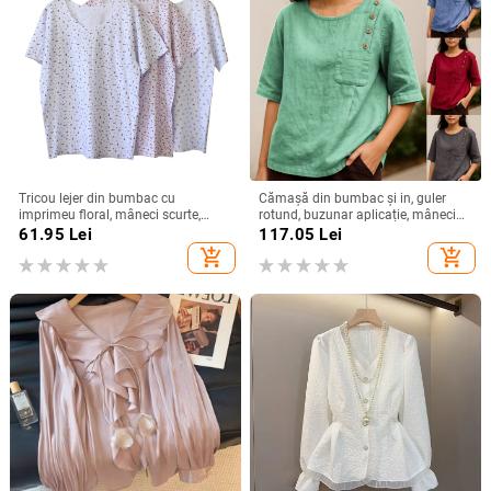
Tricou lejer din bumbac cu
Cămașă din bumbac și in, guler
imprimeu floral, mâneci scurte,
rotund, buzunar aplicație, mâneci
guler rotund, croială lejeră
3/4, stil pulover
61.95
Lei
117.05
Lei
add_shopping_cart
add_shopping_cart