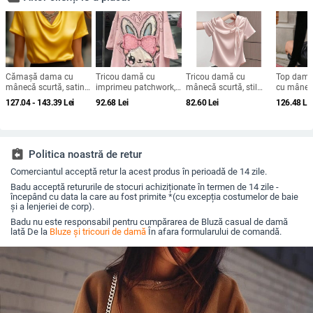
Cămașă dama cu
Tricou damă cu
Tricou damă cu
Top damă 
mânecă scurtă, satin
imprimeu patchwork,
mânecă scurtă, stil
cu mâneci
moale de poliester
mâneci scurte, plus
chinezesc, vară 2025,
decolteu 
127.04 - 143.39
Lei
92.68
Lei
82.60
Lei
126.48
Le
95%+, guler turn-down,
size, croială lejeră,
design cu funda și
spate dec
pull-over, lungime
vară 2025
bretele, croială Slim,
dantelă, 
regular, stil elegant
top versatil
patchwork,
pentru deplasări
de soră, o
zilnice
assignment_return
Politica noastră de retur
Comerciantul acceptă retur la acest produs în perioadă de 14 zile.
Badu acceptă retururile de stocuri achiziționate în termen de 14 zile -
începând cu data la care au fost primite *(cu excepția costumelor de baie
și a lenjeriei de corp).
Badu nu este responsabil pentru cumpărarea de Bluză casual de damă
lată De la
Bluze și tricouri de damă
În afara formularului de comandă.