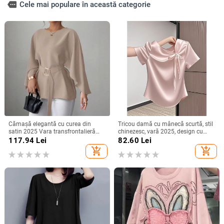
more
Cele mai populare în această categorie
Cămașă elegantă cu curea din
Tricou damă cu mânecă scurtă, stil
satin 2025 Vara transfrontalieră
chinezesc, vară 2025, design cu
Îmbrăcăminte pentru femei
funda și bretele, croială Slim, top
117.94
Lei
82.60
Lei
Aliexpress Amazon Casual Confort
versatil
add_shopping_cart
add_shopping_cart
Independent Station