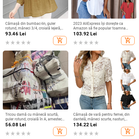
Cămașă din bumbac-lin, guler
2023 AliExpress își dorește ca
rotund, mâneci 3/4, croială lejeră,
Amazon să fie popular toamna
stil urban de relaxare
anului 2023, cămașă simplă cu
93.46
Lei
103.92
Lei
mânecă lungă și decolteu în V
add_shopping_cart
add_shopping_cart
pentru femei, cămașă pentru femei
Tricou damă cu mânecă scurtă,
Cămașă de vară pentru femei, din
guler rotund, croială în A, amestec
dantelă, mâneci scurte, nasturi,
poliester-spandex, imprimat și
imprimeu floral, croială lejeră, guler
56.08
Lei
134.22
Lei
vopsit, Vara 2025
rotund, din bumbac-poliester
add_shopping_cart
add_shopping_cart