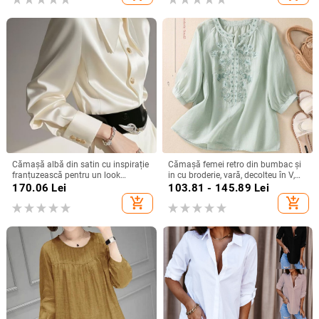
Cămașă albă din satin cu inspirație
Cămașă femei retro din bumbac și
franțuzească pentru un look
in cu broderie, vară, decolteu în V,
elegant la birou
croială lejeră, culoare solidă,
170.06
Lei
103.81 - 145.89
Lei
mânecă 3/4
add_shopping_cart
add_shopping_cart