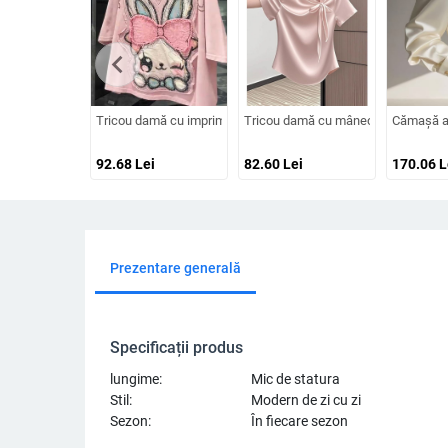
chevron_left
Tricou damă cu imprimeu patchwork, mâneci scurte, plus size, 
Tricou damă cu mânecă scurtă, stil c
Cămașă alb
92.68
Lei
82.60
Lei
170.06
L
Prezentare generală
Specificații produs
lungime:
Mic de statura
Stil:
Modern de zi cu zi
Sezon:
În fiecare sezon