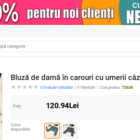
Bluză de damă în carouri cu umerii căzuț
0
Evaluări utilizator
0
Vândute
Cod produs:
72638
120.94
Lei
Preț:
Culori
disponibile: