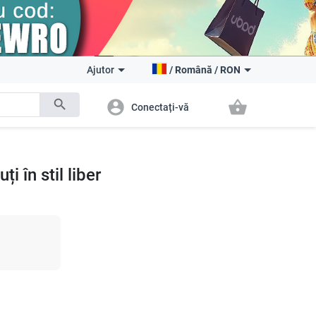
Ajutor
/
Română
/
RON
search
account_circle
shopping_basket
Conectați-vă
i în stil liber