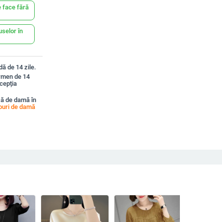
 face fără
uselor în
ă de 14 zile.
ermen de 14
xcepția
ză de damă în
couri de damă