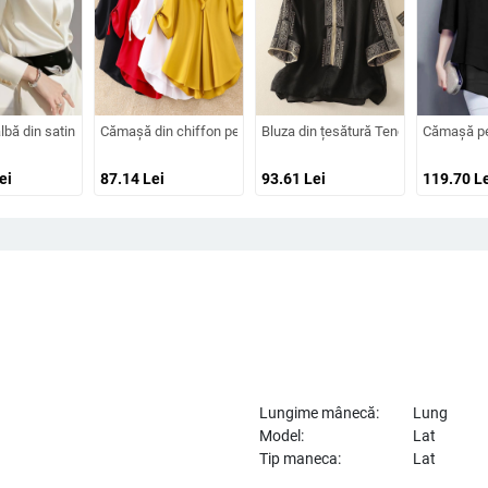
croială lejeră, vară 2025
hinezesc, vară 2025, design cu funda și bretele, croială Slim, top versatil
ă din satin cu inspirație franțuzească pentru un look elegant la birou
Cămașă din chiffon pentru femei, lungime medie, croială lejeră
Bluza din țesătură Tencel-țesut din 
Cămașă pen
ei
87.14
Lei
93.61
Lei
119.70
Le
Lungime mânecă:
Lung
Model:
Lat
Tip maneca:
Lat