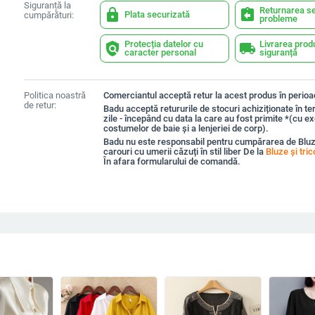
Siguranță la
Returnarea se
lock
assignment_return
Plata securizată
cumpărături:
probleme
Protecția datelor cu
Livrarea prod
policy
local_shipping
caracter personal
siguranță
Politica noastră
Comerciantul acceptă retur la acest produs în perioad
de retur:
Badu acceptă retururile de stocuri achiziționate în t
zile - începând cu data la care au fost primite *(cu e
costumelor de baie și a lenjeriei de corp).
Badu nu este responsabil pentru cumpărarea de Blu
carouri cu umerii căzuți în stil liber De la
Bluze și tri
În afara formularului de comandă.