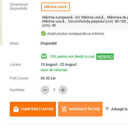
Dimensiuni
Mărime unică
disponibile:
Mărime europeană - EU:
Mărime unică
Mărimea de p
Mărime unică
Circumferința pieptului (cm):
80-100
(cm):
48
check_circle
Acest produs corespunde ca mărime.
Stare:
Disponibil
redeem
NEWRO
-10% pentru noi clienți cu cod:
Livrare:
15 August - 22 August
Ușor de returnat
Preț Livrare:
26.52
Lei
remove
add
Cantitate:
1
local_mall
add_shopping_cart
favorite
Adaugă la 
CUMPĂRAȚI ACUM
ADAUGAȚI ÎN COȘ