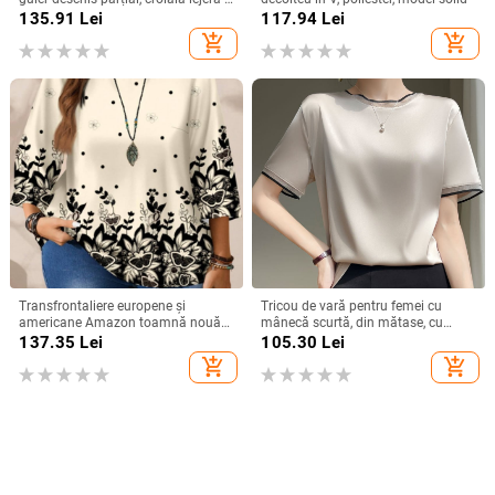
bumbac și in
135.91
Lei
117.94
Lei
add_shopping_cart
add_shopping_cart
Transfrontaliere europene și
Tricou de vară pentru femei cu
americane Amazon toamnă nouă
mânecă scurtă, din mătase, cu
plus mărime femei moda
guler rotund și organza, cu bază de
137.35
Lei
105.30
Lei
imprimate lejer guler rotund
satin și acid acetic, vrac, din mătase
add_shopping_cart
add_shopping_cart
mânecă trei sferturi topuri femei
Mulberry