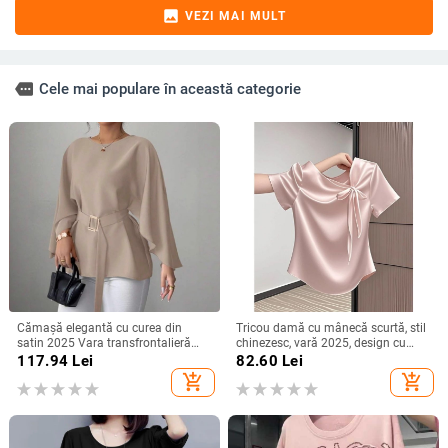
image
VEZI MAI MULT
more
Cele mai populare în această categorie
Cămașă elegantă cu curea din
Tricou damă cu mânecă scurtă, stil
satin 2025 Vara transfrontalieră
chinezesc, vară 2025, design cu
Îmbrăcăminte pentru femei
funda și bretele, croială Slim, top
117.94
Lei
82.60
Lei
Aliexpress Amazon Casual Confort
versatil
add_shopping_cart
add_shopping_cart
Independent Station