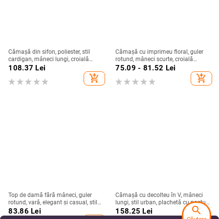
Cămașă din sifon, poliester, stil
Cămașă cu imprimeu floral, guler
cardigan, mâneci lungi, croială
rotund, mâneci scurte, croială
lejeră
relaxată, țesătură spandex (50–
108.37
Lei
75.09 - 81.52
Lei
70%)
add_shopping_cart
add_shopping_cart
Top de damă fără mâneci, guler
Cămașă cu decolteu în V, mâneci
rotund, vară, elegant și casual, stil
lungi, stil urban, plachetă cu nasturi,
search
european, imprimeu abstract
croială standard
83.86
Lei
158.25
Lei