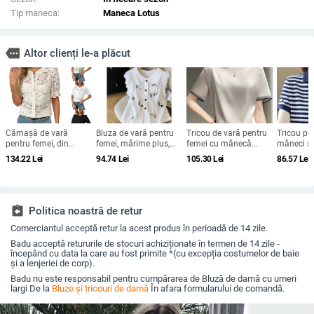
Tip maneca:
Maneca Lotus
more
Altor clienți le-a plăcut
Cămașă de vară
Bluza de vară pentru
Tricou de vară pentru
Tricou p
pentru femei, din
femei, mărime plus,
femei cu mânecă
mâneci sc
dantelă, mâneci
din in și bumbac, cu
scurtă, din mătase, cu
2023, croi
134.22
Lei
94.74
Lei
105.30
Lei
86.57
Lei
scurte, nasturi,
mâneci bufante și
guler rotund și
model în 
imprimeu floral,
cardigan scurt din in-
organza, cu bază de
mărime p
croială lejeră, guler
bumbac
satin și acid acetic,
rotund, din bumbac-
vrac, din mătase
poliester
Mulberry
assignment_return
Politica noastră de retur
Comerciantul acceptă retur la acest produs în perioadă de 14 zile.
Badu acceptă retururile de stocuri achiziționate în termen de 14 zile -
începând cu data la care au fost primite *(cu excepția costumelor de baie
și a lenjeriei de corp).
Badu nu este responsabil pentru cumpărarea de Bluză de damă cu umeri
largi De la
Bluze și tricouri de damă
În afara formularului de comandă.