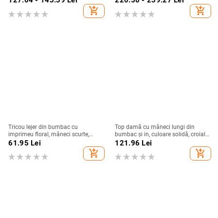
127.04 - 143.39
Lei
220.58 - 239.27
Lei
regular, stil elegant pentru deplasări
add_shopping_cart
add_shopping_cart
zilnice
Tricou lejer din bumbac cu
Top damă cu mâneci lungi din
imprimeu floral, mâneci scurte,
bumbac și in, culoare solidă, croială
guler rotund, croială lejeră
lejeră, guler rotund, detalii de
61.95
Lei
121.96
Lei
cusături prin colaj
add_shopping_cart
add_shopping_cart