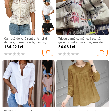
Cămașă de vară pentru femei, din
Tricou damă cu mânecă scurtă,
dantelă, mâneci scurte, nasturi,
guler rotund, croială în A, amestec
imprimeu floral, croială lejeră, guler
poliester-spandex, imprimat și
134.22
Lei
56.08
Lei
rotund, din bumbac-poliester
vopsit, Vara 2025
add_shopping_cart
add_shopping_cart