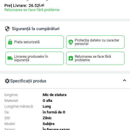
Lei
Preț Livrare:
26.52
Returnarea se face fără probleme
security
Siguranță la cumpărături
Protecția datelor cu caracter
lock
policy
Plata securizată
personal
Livrarea produselor în
Returnarea se face fără
local_shipping
assignment_return
siguranță
probleme
settings
Specificații produs
lungime:
Mic de statura
Material:
O alta
Lungime mânecă:
Lung
Ce:
în formă de O
Stil:
Zilnic
Model:
Subţire
Sezon:
În fiecare sezon