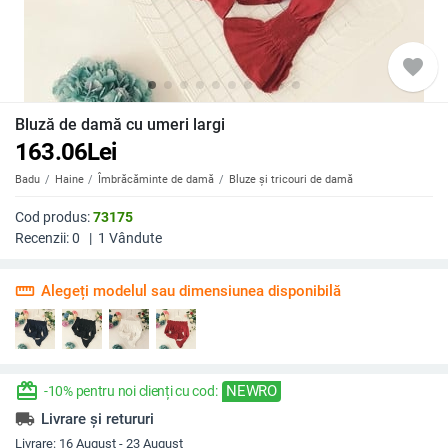
favorite
Bluză de damă cu umeri largi
163.06
Lei
Badu
Haine
Îmbrăcăminte de damă
Bluze și tricouri de damă
Cod produs:
73175
Recenzii:
0
|
1
Vândute
straighten
Alegeți modelul sau dimensiunea disponibilă
redeem
NEWRO
-10% pentru noi clienți cu cod:
local_shipping
Livrare și retururi
Livrare:
16 August - 23 August