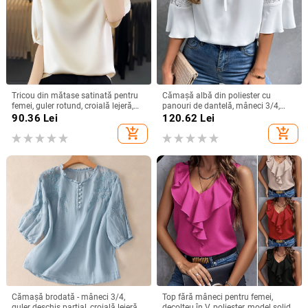
Tricou din mătase satinată pentru
Cămașă albă din poliester cu
femei, guler rotund, croială lejeră,
panouri de dantelă, mâneci 3/4,
mâneci 3/4, top lejer de vară
guler rotund, croială lejeră
90.36
Lei
120.62
Lei
add_shopping_cart
add_shopping_cart
Cămașă brodată - mâneci 3/4,
Top fără mâneci pentru femei,
guler deschis parțial, croială lejeră -
decolteu în V, poliester, model solid