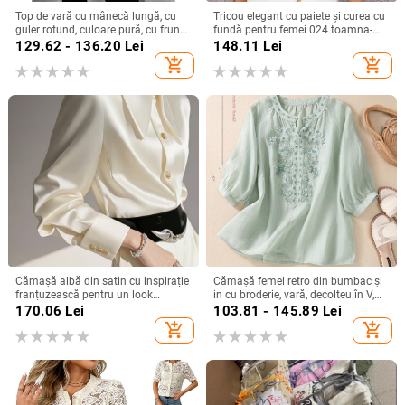
Top de vară cu mânecă lungă, cu
Tricou elegant cu paiete și curea cu
guler rotund, culoare pură, cu frunze
fundă pentru femei 024 toamna-
de lotus, pentru femei, stil simplu,
iarna nou, mânecă zburătoare,
129.62 - 136.20
Lei
148.11
Lei
Amazon, export transfrontalier
design personalizat, pulover
add_shopping_cart
add_shopping_cart
european și american, 2025
Cămașă albă din satin cu inspirație
Cămașă femei retro din bumbac și
franțuzească pentru un look
in cu broderie, vară, decolteu în V,
elegant la birou
croială lejeră, culoare solidă,
170.06
Lei
103.81 - 145.89
Lei
mânecă 3/4
add_shopping_cart
add_shopping_cart