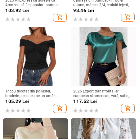
2023 AliExpress își dorește ca
Cămașă din bumbac-lin, guler
Amazon să fie popular toamna
rotund, mâneci 3/4, croială lejeră,
anului 2023, cămașă simplă cu
stil urban de relaxare
103.92
Lei
93.46
Lei
mânecă lungă și decolteu în V
add_shopping_cart
add_shopping_cart
pentru femei, cămașă pentru femei
Tricou tricotat din poliester,
2025 Export transfrontalier
broderie, decolteu pe un umăr,
european și american, vară, satin,
mâneci raglan, croială slim
cu mânecă scurtă, din satin răsucit,
105.29
Lei
117.52
Lei
culoare pură, top versatil, larg,
add_shopping_cart
add_shopping_cart
pentru femei