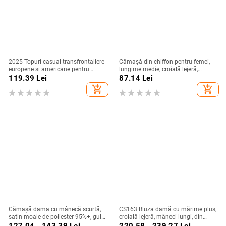
2025 Topuri casual transfrontaliere
Cămașă din chiffon pentru femei,
europene și americane pentru
lungime medie, croială lejeră,
femei, din bumbac și in, cu nasturi,
mâneci scurte, model uni, conținut
119.39
Lei
87.14
Lei
la modă
90–95% poliester
add_shopping_cart
add_shopping_cart
Cămașă dama cu mânecă scurtă,
CS163 Bluza damă cu mărime plus,
satin moale de poliester 95%+, guler
croială lejeră, mâneci lungi, din
turn-down, pull-over, lungime
șifon cu șnur, top office de bază