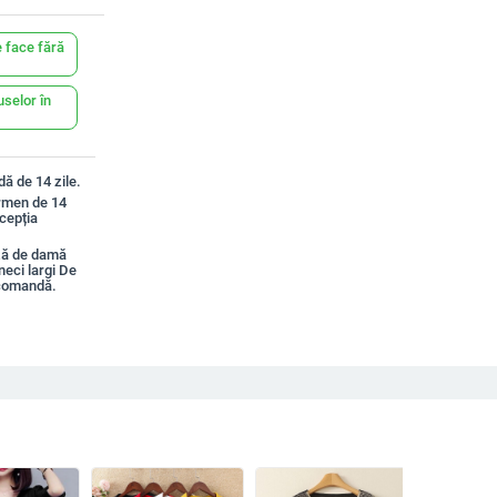
 face fără
uselor în
ă de 14 zile.
ermen de 14
xcepția
ză de damă
neci largi De
 comandă.