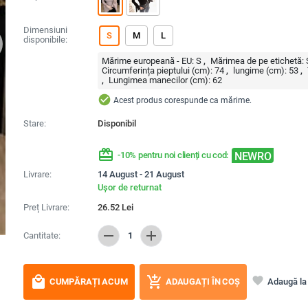
Dimensiuni
S
M
L
disponibile:
Mărime europeană - EU:
S
Mărimea de pe etichetă:
Circumferința pieptului (cm):
74
lungime (cm):
53
Lungimea manecilor (cm):
62
check_circle
Acest produs corespunde ca mărime.
Stare:
Disponibil
redeem
NEWRO
-10% pentru noi clienți cu cod:
Livrare:
14 August - 21 August
Ușor de returnat
Preț Livrare:
26.52
Lei
remove
add
Cantitate:
1
local_mall
add_shopping_cart
favorite
Adaugă la 
CUMPĂRAȚI ACUM
ADAUGAȚI ÎN COȘ