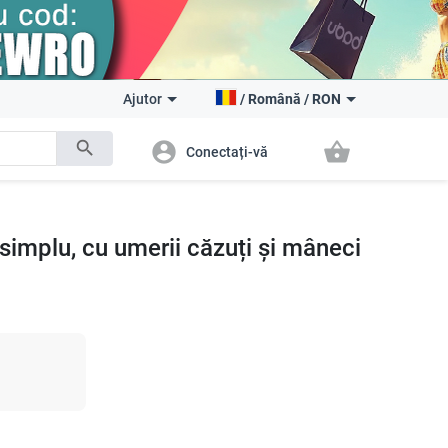
Ajutor
/
Română
/
RON
search
account_circle
shopping_basket
Conectați-vă
simplu, cu umerii căzuți și mâneci