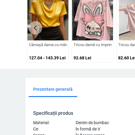
chevron_left
Cămașă dama cu mânecă scurtă, satin moale de poliester 95%+, g
Tricou damă cu imprimeu patchwork, 
Tricou dam
127.04 - 143.39
Lei
92.68
Lei
82.60
Le
Prezentare generală
Specificații produs
Material:
Denim de bumbac
Ce:
în formă de V