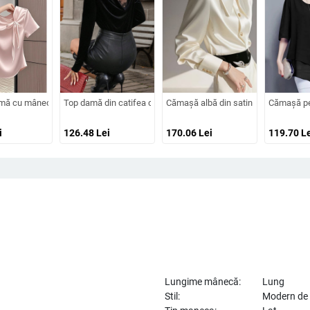
uler turn-down, pull-over, lungime regular, stil elegant pentru deplasări zilnic
mâneci scurte, plus size, croială lejeră, vară 2025
ă cu mânecă scurtă, stil chinezesc, vară 2025, design cu funda și bretele, croial
Top damă din catifea cu mâneci lungi, decolteu adânc în V, spat
Cămașă albă din satin cu inspirație f
Cămașă pen
i
126.48
Lei
170.06
Lei
119.70
Le
Lungime mânecă:
Lung
Stil:
Modern de z