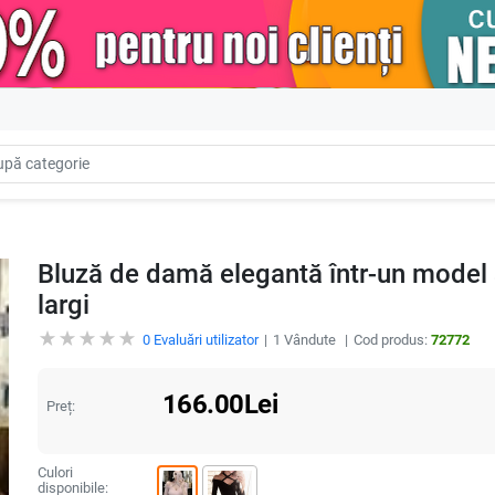
Bluză de damă elegantă într-un model 
largi
0
Evaluări utilizator
1
Vândute
Cod produs:
72772
166.00
Lei
Preț:
Culori
disponibile: