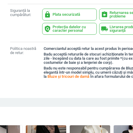
Siguranță la
Returnarea se
lock
assignment_return
Plata securizată
cumpărături:
probleme
Protecția datelor cu
Livrarea prod
policy
local_shipping
caracter personal
siguranță
Politica noastră
Comerciantul acceptă retur la acest produs în perioad
de retur:
Badu acceptă retururile de stocuri achiziționate în t
zile - începând cu data la care au fost primite *(cu e
costumelor de baie și a lenjeriei de corp).
Badu nu este responsabil pentru cumpărarea de Blu
elegantă într-un model simplu, cu umerii căzuți și mâ
la
Bluze și tricouri de damă
În afara formularului de