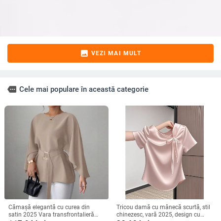
image
VEZI MAI MULT
more
Cele mai populare în această categorie
Cămașă elegantă cu curea din
Tricou damă cu mânecă scurtă, stil
satin 2025 Vara transfrontalieră
chinezesc, vară 2025, design cu