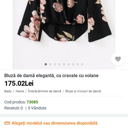
favorite
Bluză de damă elegantă, cu cravate cu volane
175.02
Lei
Badu
Haine
Îmbrăcăminte de damă
Bluze și tricouri de damă
Cod produs:
73085
Recenzii:
0
|
0
Vândute
straighten
Alegeți modelul sau dimensiunea disponibilă