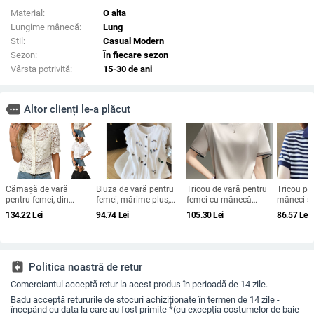
Material:
O alta
Lungime mânecă:
Lung
Stil:
Casual Modern
Sezon:
În fiecare sezon
Vârsta potrivită:
15-30 de ani
more
Altor clienți le-a plăcut
Cămașă de vară
Bluza de vară pentru
Tricou de vară pentru
Tricou p
pentru femei, din
femei, mărime plus,
femei cu mânecă
mâneci sc
dantelă, mâneci
din in și bumbac, cu
scurtă, din mătase, cu
2023, croi
134.22
Lei
94.74
Lei
105.30
Lei
86.57
Lei
scurte, nasturi,
mâneci bufante și
guler rotund și
model în 
imprimeu floral,
cardigan scurt din in-
organza, cu bază de
mărime p
croială lejeră, guler
bumbac
satin și acid acetic,
rotund, din bumbac-
vrac, din mătase
poliester
Mulberry
assignment_return
Politica noastră de retur
Comerciantul acceptă retur la acest produs în perioadă de 14 zile.
Badu acceptă retururile de stocuri achiziționate în termen de 14 zile -
începând cu data la care au fost primite *(cu excepția costumelor de baie