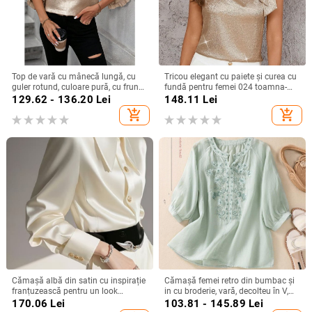
Top de vară cu mânecă lungă, cu
Tricou elegant cu paiete și curea cu
guler rotund, culoare pură, cu frunze
fundă pentru femei 024 toamna-
de lotus, pentru femei, stil simplu,
iarna nou, mânecă zburătoare,
129.62 - 136.20
Lei
148.11
Lei
Amazon, export transfrontalier
design personalizat, pulover
add_shopping_cart
add_shopping_cart
european și american, 2025
Cămașă albă din satin cu inspirație
Cămașă femei retro din bumbac și
franțuzească pentru un look
in cu broderie, vară, decolteu în V,
elegant la birou
croială lejeră, culoare solidă,
170.06
Lei
103.81 - 145.89
Lei