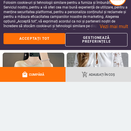
Folosim cookie-uri și tehnologii similare pentru a furniza și îmbunătăți
Serviciul nostru, pentru a vă oferi cea mai bună experiență de utilizare, pentru a
menține securitatea platformei, pentru a personaliza conținutul și reclamele și
pentru a măsura eficacitatea campaniilor noastre de marketing. Alegerea
opțiunii „Acceptă tot”, vă exprimați acordul ca noi și partenerii noștri de
Vezi mai mult
încredere să stocăm cookie-uri și tehnologii similare pe dispozitivul dvs. în
Cămașă de vară pentru femei, din
Tricou damă cu mânecă scurtă,
scopuri publicitare și analitice. Vă puteți gestiona preferințele în orice moment
dantelă, mâneci scurte, nasturi,
guler rotund, croială în A, amestec
făcând clic pe „Gestionează preferințele”. Pentru mai multe informații, vă
imprimeu floral, croială lejeră, guler
poliester-spandex, imprimat și
134.22
Lei
56.08
Lei
GESTIONEAZĂ
ACCEPTAȚI TOT
rugăm să consultați
Politica noastră de confidențialitate
.
rotund, din bumbac-poliester
vopsit, Vara 2025
PREFERINȚELE
add_shopping_cart
add_shopping_cart
local_mall
add_shopping_cart
CUMPĂRĂ
ADAUGAȚI ÎN COȘ
Tricou din mătase satinată pentru
Cămașă albă din poliester cu
femei, guler rotund, croială lejeră,
panouri de dantelă, mâneci 3/4,
mâneci 3/4, top lejer de vară
guler rotund, croială lejeră
90.36
Lei
120.62
Lei
add_shopping_cart
add_shopping_cart