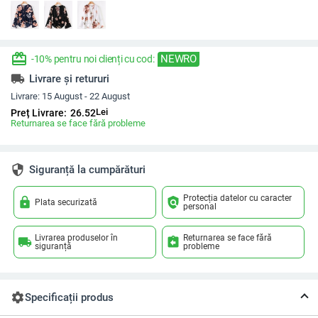
redeem
NEWRO
-10% pentru noi clienți cu cod:
local_shipping
Livrare și retururi
Livrare:
15 August - 22 August
Lei
Preț Livrare:
26.52
Returnarea se face fără probleme
security
Siguranță la cumpărături
Protecția datelor cu caracter
lock
policy
Plata securizată
personal
Livrarea produselor în
Returnarea se face fără
local_shipping
assignment_return
siguranță
probleme
settings
Specificații produs