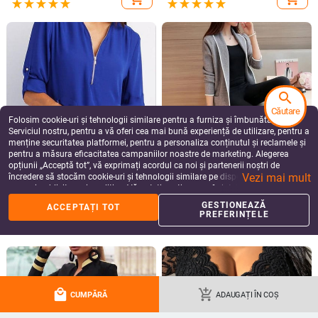
search
PANTALONI SCURȚI DE
BLUGI MATERNITATE
MATERNITATE
Căutare
Blugi moderni pentru gravide cu
Folosim cookie-uri și tehnologii similare pentru a furniza și îmbunătăți
Set pentru gravide - pantaloni scurți
motive rupte
Serviciul nostru, pentru a vă oferi cea mai bună experiență de utilizare, pentru a
și un tricou cu inscripție
180.13
Lei
menține securitatea platformei, pentru a personaliza conținutul și reclamele și
185.16
Lei
pentru a măsura eficacitatea campaniilor noastre de marketing. Alegerea
add_shopping_cart
add_shopping_cart
opțiunii „Acceptă tot”, vă exprimați acordul ca noi și partenerii noștri de
Vezi mai mult
încredere să stocăm cookie-uri și tehnologii similare pe dispozitivul dvs. în
scopuri publicitare și analitice. Vă puteți gestiona preferințele în orice moment
făcând clic pe „Gestionează preferințele”. Pentru mai multe informații, vă
GESTIONEAZĂ
ACCEPTAȚI TOT
rugăm să consultați
Politica noastră de confidențialitate
.
PREFERINȚELE
local_mall
add_shopping_cart
CUMPĂRĂ
ADAUGAȚI ÎN COȘ