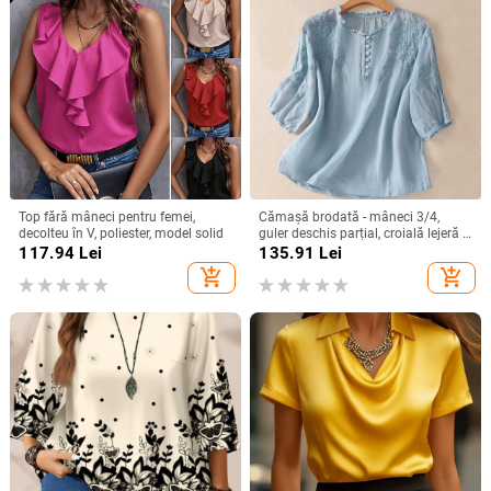
Top fără mâneci pentru femei,
Cămașă brodată - mâneci 3/4,
decolteu în V, poliester, model solid
guler deschis parțial, croială lejeră -
bumbac și in
117.94
Lei
135.91
Lei
add_shopping_cart
add_shopping_cart