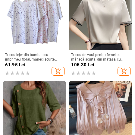
Tricou lejer din bumbac cu
Tricou de vară pentru femei cu
imprimeu floral, mâneci scurte,
mânecă scurtă, din mătase, cu
guler rotund, croială lejeră
guler rotund și organza, cu bază de
61.95
Lei
105.30
Lei
satin și acid acetic, vrac, din mătase
add_shopping_cart
add_shopping_cart
Mulberry