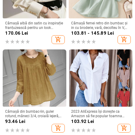
Cămașă albă din satin cu inspirație
Cămașă femei retro din bumbac și
franțuzească pentru un look
in cu broderie, vară, decolteu în V,
elegant la birou
croială lejeră, culoare solidă,
170.06
Lei
103.81 - 145.89
Lei
mânecă 3/4
add_shopping_cart
add_shopping_cart
Cămașă din bumbac-lin, guler
2023 AliExpress își dorește ca
rotund, mâneci 3/4, croială lejeră,
Amazon să fie popular toamna
stil urban de relaxare
anului 2023, cămașă simplă cu
93.46
Lei
103.92
Lei
mânecă lungă și decolteu în V
add_shopping_cart
add_shopping_cart
pentru femei, cămașă pentru femei