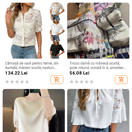
Cămașă de vară pentru femei, din
Tricou damă cu mânecă scurtă,
dantelă, mâneci scurte, nasturi,
guler rotund, croială în A, amestec
imprimeu floral, croială lejeră, guler
poliester-spandex, imprimat și
134.22
Lei
56.08
Lei
rotund, din bumbac-poliester
vopsit, Vara 2025
add_shopping_cart
add_shopping_cart