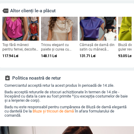
more
Altor clienți le-a plăcut
Top fără mâneci
Tricou elegant cu
Cămașă de damă din
Bluză din
pentru femei, decolteu
paiete și curea cu
satin cu mânecă
guler reve
în V, poliester, model
fundă pentru femei
scurtă, design plisat,
solidă, cro
117.94
Lei
148.11
Lei
131.71
Lei
93.05
Lei
solid
024 toamna-iarna
guler înalt, textură
mâneci b
nou, mânecă
ușor zbârcită
mare – p
zburătoare, design
toamnă 
personalizat, pulover
assignment_return
Politica noastră de retur
Comerciantul acceptă retur la acest produs în perioadă de 14 zile.
Badu acceptă retururile de stocuri achiziționate în termen de 14 zile -
începând cu data la care au fost primite *(cu excepția costumelor de baie
și a lenjeriei de corp).
Badu nu este responsabil pentru cumpărarea de Bluză de damă elegantă
cu dantelă De la
Bluze și tricouri de damă
În afara formularului de
comandă.