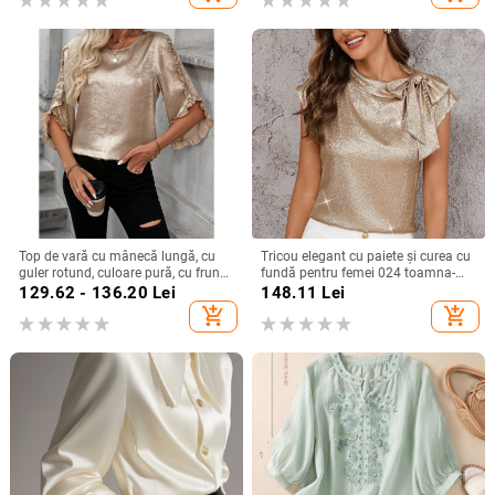
Top de vară cu mânecă lungă, cu
Tricou elegant cu paiete și curea cu
guler rotund, culoare pură, cu frunze
fundă pentru femei 024 toamna-
de lotus, pentru femei, stil simplu,
iarna nou, mânecă zburătoare,
129.62 - 136.20
Lei
148.11
Lei
Amazon, export transfrontalier
design personalizat, pulover
add_shopping_cart
add_shopping_cart
european și american, 2025