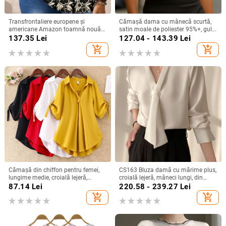
Transfrontaliere europene și
Cămașă dama cu mânecă scurtă,
americane Amazon toamnă nouă
satin moale de poliester 95%+, guler
plus mărime femei moda
turn-down, pull-over, lungime
137.35
Lei
127.04 - 143.39
Lei
imprimate lejer guler rotund
regular, stil elegant pentru deplasări
add_shopping_cart
add_shopping_cart
mânecă trei sferturi topuri femei
zilnice
Cămașă din chiffon pentru femei,
CS163 Bluza damă cu mărime plus,
lungime medie, croială lejeră,
croială lejeră, mâneci lungi, din
mâneci scurte, model uni, conținut
șifon cu șnur, top office de bază
87.14
Lei
220.58 - 239.27
Lei
90–95% poliester
add_shopping_cart
add_shopping_cart