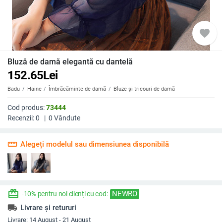
favorite
Bluză de damă elegantă cu dantelă
152.65
Lei
Badu
Haine
Îmbrăcăminte de damă
Bluze și tricouri de damă
Cod produs:
73444
Recenzii:
0
|
0
Vândute
straighten
Alegeți modelul sau dimensiunea disponibilă
redeem
NEWRO
-10% pentru noi clienți cu cod:
local_shipping
Livrare și retururi
Livrare:
14 August - 21 August