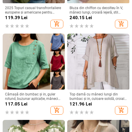
2025 Topuri casual transfrontaliere
Bluza din chiffon cu decolteu în V,
europene și americane pentru
mâneci lungi, croială lejeră, stil
femei, din bumbac și in, cu nasturi,
elegant
119.39
Lei
240.15
Lei
la modă
add_shopping_cart
add_shopping_cart
Cămașă din bumbac și in, guler
Top damă cu mâneci lungi din
rotund, buzunar aplicație, mâneci
bumbac și in, culoare solidă, croială
3/4, stil pulover
lejeră, guler rotund, detalii de
117.05
Lei
121.96
Lei
cusături prin colaj
add_shopping_cart
add_shopping_cart