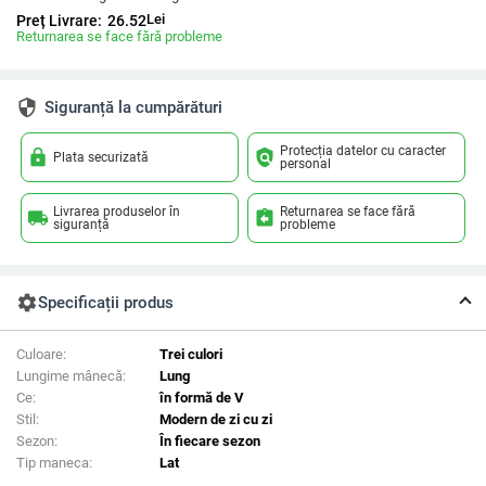
Lei
Preț Livrare:
26.52
Returnarea se face fără probleme
security
Siguranță la cumpărături
Protecția datelor cu caracter
lock
policy
Plata securizată
personal
Livrarea produselor în
Returnarea se face fără
local_shipping
assignment_return
siguranță
probleme
settings
Specificații produs
Culoare:
Trei culori
Lungime mânecă:
Lung
Ce:
în formă de V
Stil:
Modern de zi cu zi
Sezon:
În fiecare sezon
Tip maneca:
Lat