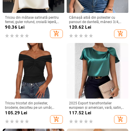
Tricou din mătase satinată pentru
Cămașă albă din poliester cu
femei, guler rotund, croială lejeră,
panouri de dantelă, mâneci 3/4,
mâneci 3/4, top lejer de vară
guler rotund, croială lejeră
90.36
Lei
120.62
Lei
add_shopping_cart
add_shopping_cart
Tricou tricotat din poliester,
2025 Export transfrontalier
broderie, decolteu pe un umăr,
european și american, vară, satin,
mâneci raglan, croială slim
cu mânecă scurtă, din satin răsucit,
105.29
Lei
117.52
Lei
culoare pură, top versatil, larg,
add_shopping_cart
add_shopping_cart
pentru femei