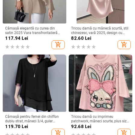
Cămașă elegantă cu curea din
Tricou damă cu mânecă scurtă, stil
satin 2025 Vara transfrontalieră
chinezesc, vară 2025, design cu
Îmbrăcăminte pentru femei
funda și bretele, croială Slim, top
117.94
Lei
82.60
Lei
Aliexpress Amazon Casual Confort
versatil
add_shopping_cart
add_shopping_cart
Independent Station
Cămașă pentru femei din chiffon
Tricou damă cu imprimeu
dublu strat, mâneci 3/4, guler
patchwork, mâneci scurte, plus size,
rotund, croială lejeră, lungime
croială lejeră, vară 2025
119.70
Lei
92.68
Lei
medie, amestec de poliester
add_shopping_cart
add_shopping_cart