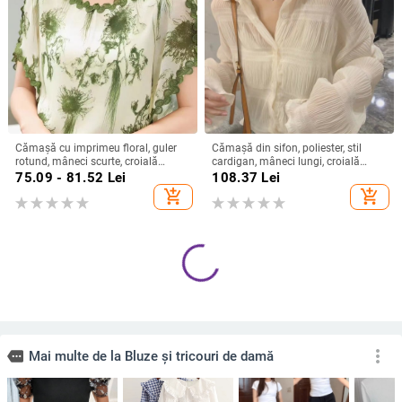
Cămașă cu imprimeu floral, guler
Cămașă din sifon, poliester, stil
rotund, mâneci scurte, croială
cardigan, mâneci lungi, croială
relaxată, țesătură spandex (50–
lejeră
75.09 - 81.52
Lei
108.37
Lei
70%)
add_shopping_cart
add_shopping_cart