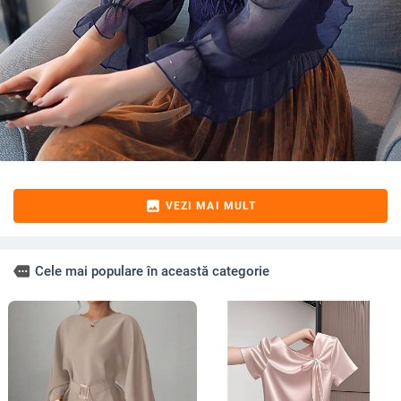
image
VEZI MAI MULT
more
Cele mai populare în această categorie