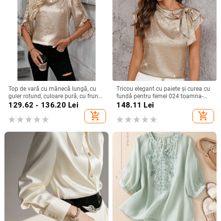
Top de vară cu mânecă lungă, cu
Tricou elegant cu paiete și curea cu
guler rotund, culoare pură, cu frunze
fundă pentru femei 024 toamna-
de lotus, pentru femei, stil simplu,
iarna nou, mânecă zburătoare,
129.62 - 136.20
Lei
148.11
Lei
Amazon, export transfrontalier
design personalizat, pulover
add_shopping_cart
add_shopping_cart
european și american, 2025