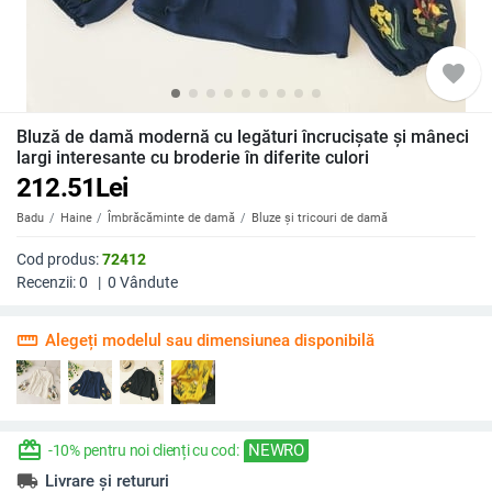
favorite
Bluză de damă modernă cu legături încrucișate și mâneci
largi interesante cu broderie în diferite culori
212.51
Lei
Badu
Haine
Îmbrăcăminte de damă
Bluze și tricouri de damă
Cod produs:
72412
Recenzii:
0
|
0
Vândute
straighten
Alegeți modelul sau dimensiunea disponibilă
redeem
NEWRO
-10% pentru noi clienți cu cod:
local_shipping
Livrare și retururi