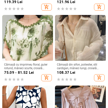
femei, din bumbac și in, cu nasturi,
lejeră, guler rotund, detalii de
119.39
Lei
121.96
Lei
la modă
cusături prin colaj
add_shopping_cart
add_shopping_cart
Cămașă cu imprimeu floral, guler
Cămașă din sifon, poliester, stil
rotund, mâneci scurte, croială
cardigan, mâneci lungi, croială
relaxată, țesătură spandex (50–
lejeră
75.09 - 81.52
Lei
108.37
Lei
70%)
add_shopping_cart
add_shopping_cart