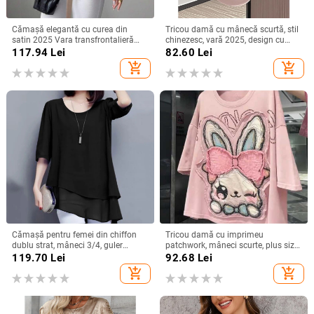
Cămașă elegantă cu curea din
Tricou damă cu mânecă scurtă, stil
satin 2025 Vara transfrontalieră
chinezesc, vară 2025, design cu
Îmbrăcăminte pentru femei
funda și bretele, croială Slim, top
117.94
Lei
82.60
Lei
Aliexpress Amazon Casual Confort
versatil
add_shopping_cart
add_shopping_cart
Independent Station
Cămașă pentru femei din chiffon
Tricou damă cu imprimeu
dublu strat, mâneci 3/4, guler
patchwork, mâneci scurte, plus size,
rotund, croială lejeră, lungime
croială lejeră, vară 2025
119.70
Lei
92.68
Lei
medie, amestec de poliester
add_shopping_cart
add_shopping_cart