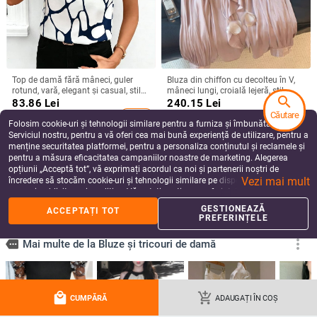
Top de damă fără mâneci, guler
Bluza din chiffon cu decolteu în V,
rotund, vară, elegant și casual, stil
mâneci lungi, croială lejeră, stil
search
european, imprimeu abstract
elegant
83.86
Lei
240.15
Lei
Căutare
add_shopping_cart
add_shopping_cart
Folosim cookie-uri și tehnologii similare pentru a furniza și îmbunătăți
Serviciul nostru, pentru a vă oferi cea mai bună experiență de utilizare, pentru a
menține securitatea platformei, pentru a personaliza conținutul și reclamele și
pentru a măsura eficacitatea campaniilor noastre de marketing. Alegerea
opțiunii „Acceptă tot”, vă exprimați acordul ca noi și partenerii noștri de
Vezi mai mult
încredere să stocăm cookie-uri și tehnologii similare pe dispozitivul dvs. în
scopuri publicitare și analitice. Vă puteți gestiona preferințele în orice moment
făcând clic pe „Gestionează preferințele”. Pentru mai multe informații, vă
GESTIONEAZĂ
ACCEPTAȚI TOT
rugăm să consultați
Politica noastră de confidențialitate
.
PREFERINȚELE
Cămașă din bumbac și in, guler
Cămașă cu decolteu în V, mâneci
local_mall
add_shopping_cart
rotund, buzunar aplicație, mâneci
lungi, stil urban, plachetă cu nasturi,
CUMPĂRĂ
ADAUGAȚI ÎN COȘ
3/4, stil pulover
croială standard
117.05
Lei
158.25
Lei