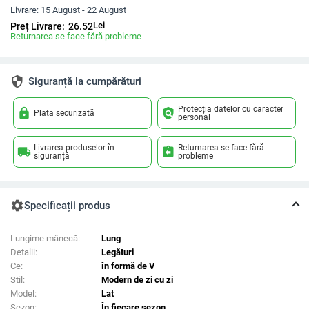
Livrare:
15 August - 22 August
Lei
Preț Livrare:
26.52
Returnarea se face fără probleme
security
Siguranță la cumpărături
Protecția datelor cu caracter
lock
policy
Plata securizată
personal
Livrarea produselor în
Returnarea se face fără
local_shipping
assignment_return
siguranță
probleme
settings
Specificații produs
Lungime mânecă:
Lung
Detalii:
Legături
Ce:
în formă de V
Stil:
Modern de zi cu zi
Model:
Lat
Sezon:
În fiecare sezon