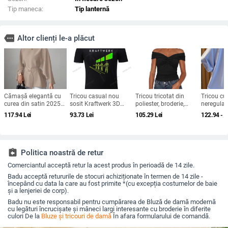
Tip maneca:
Tip lanternă
more
Altor clienți le-a plăcut
Cămașă elegantă cu
Tricou casual nou
Tricou tricotat din
Tricou cu
curea din satin 2025
sosit Kraftwerk 3D
poliester, broderie,
neregulat
Vara transfrontalieră
Tricou negru Electro
decolteu pe un umăr,
scurte, d
117.94
Lei
93.73
Lei
105.29
Lei
122.94 - 
Îmbrăcăminte pentru
mâneci raglan, croială
panouri, c
femei Aliexpress
slim
amestec d
Amazon Casual
50-70%
Confort Independent
Station
assignment_return
Politica noastră de retur
Comerciantul acceptă retur la acest produs în perioadă de 14 zile.
Badu acceptă retururile de stocuri achiziționate în termen de 14 zile -
începând cu data la care au fost primite *(cu excepția costumelor de baie
și a lenjeriei de corp).
Badu nu este responsabil pentru cumpărarea de Bluză de damă modernă
cu legături încrucișate și mâneci largi interesante cu broderie în diferite
culori De la
Bluze și tricouri de damă
În afara formularului de comandă.