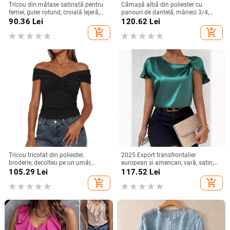
Tricou din mătase satinată pentru
Cămașă albă din poliester cu
femei, guler rotund, croială lejeră,
panouri de dantelă, mâneci 3/4,
mâneci 3/4, top lejer de vară
guler rotund, croială lejeră
90.36
Lei
120.62
Lei
add_shopping_cart
add_shopping_cart
Tricou tricotat din poliester,
2025 Export transfrontalier
broderie, decolteu pe un umăr,
european și american, vară, satin,
mâneci raglan, croială slim
cu mânecă scurtă, din satin răsucit,
105.29
Lei
117.52
Lei
culoare pură, top versatil, larg,
add_shopping_cart
add_shopping_cart
pentru femei