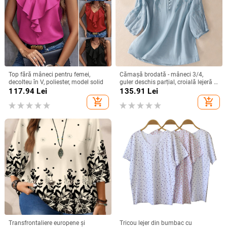
Top fără mâneci pentru femei,
Cămașă brodată - mâneci 3/4,
decolteu în V, poliester, model solid
guler deschis parțial, croială lejeră -
bumbac și in
117.94
Lei
135.91
Lei
add_shopping_cart
add_shopping_cart
Transfrontaliere europene și
Tricou lejer din bumbac cu