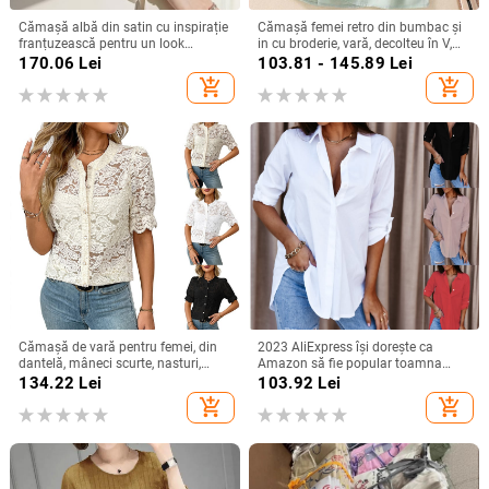
Cămașă albă din satin cu inspirație
Cămașă femei retro din bumbac și
franțuzească pentru un look
in cu broderie, vară, decolteu în V,
elegant la birou
croială lejeră, culoare solidă,
170.06
Lei
103.81 - 145.89
Lei
mânecă 3/4
add_shopping_cart
add_shopping_cart
Cămașă de vară pentru femei, din
2023 AliExpress își dorește ca
dantelă, mâneci scurte, nasturi,
Amazon să fie popular toamna
imprimeu floral, croială lejeră, guler
anului 2023, cămașă simplă cu
134.22
Lei
103.92
Lei
rotund, din bumbac-poliester
mânecă lungă și decolteu în V
add_shopping_cart
add_shopping_cart
pentru femei, cămașă pentru femei