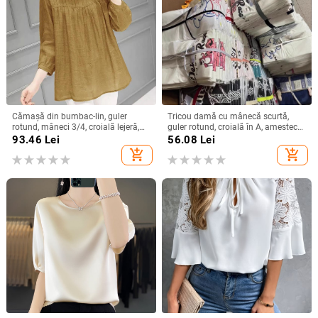
Cămașă din bumbac-lin, guler
Tricou damă cu mânecă scurtă,
rotund, mâneci 3/4, croială lejeră,
guler rotund, croială în A, amestec
stil urban de relaxare
poliester-spandex, imprimat și
93.46
Lei
56.08
Lei
vopsit, Vara 2025
add_shopping_cart
add_shopping_cart