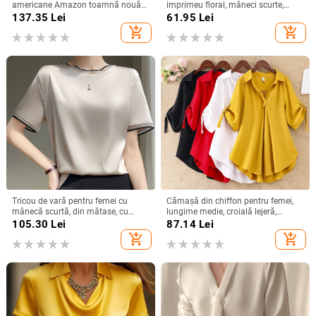
americane Amazon toamnă nouă
imprimeu floral, mâneci scurte,
plus mărime femei moda
guler rotund, croială lejeră
137.35
Lei
61.95
Lei
imprimate lejer guler rotund
add_shopping_cart
add_shopping_cart
mânecă trei sferturi topuri femei
Tricou de vară pentru femei cu
Cămașă din chiffon pentru femei,
mânecă scurtă, din mătase, cu
lungime medie, croială lejeră,
guler rotund și organza, cu bază de
mâneci scurte, model uni, conținut
105.30
Lei
87.14
Lei
satin și acid acetic, vrac, din mătase
90–95% poliester
add_shopping_cart
add_shopping_cart
Mulberry