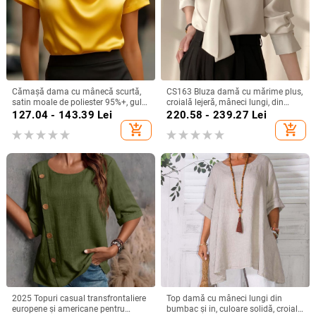
Cămașă dama cu mânecă scurtă,
CS163 Bluza damă cu mărime plus,
satin moale de poliester 95%+, guler
croială lejeră, mâneci lungi, din
turn-down, pull-over, lungime
șifon cu șnur, top office de bază
127.04 - 143.39
Lei
220.58 - 239.27
Lei
regular, stil elegant pentru deplasări
add_shopping_cart
add_shopping_cart
zilnice
2025 Topuri casual transfrontaliere
Top damă cu mâneci lungi din
europene și americane pentru
bumbac și in, culoare solidă, croială