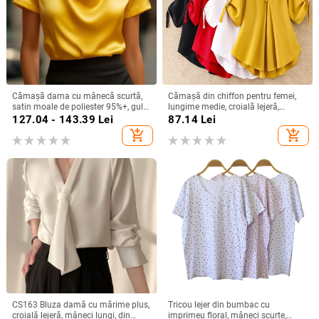
Cămașă dama cu mânecă scurtă,
Cămașă din chiffon pentru femei,
satin moale de poliester 95%+, guler
lungime medie, croială lejeră,
turn-down, pull-over, lungime
mâneci scurte, model uni, conținut
127.04 - 143.39
Lei
87.14
Lei
regular, stil elegant pentru deplasări
90–95% poliester
add_shopping_cart
add_shopping_cart
zilnice
CS163 Bluza damă cu mărime plus,
Tricou lejer din bumbac cu
croială lejeră, mâneci lungi, din
imprimeu floral, mâneci scurte,