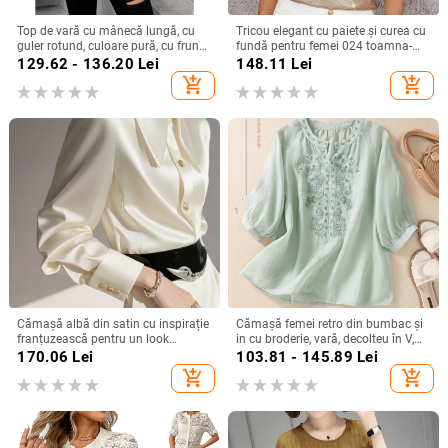
Top de vară cu mânecă lungă, cu
Tricou elegant cu paiete și curea cu
guler rotund, culoare pură, cu frunze
fundă pentru femei 024 toamna-
de lotus, pentru femei, stil simplu,
iarna nou, mânecă zburătoare,
129.62 - 136.20
Lei
148.11
Lei
Amazon, export transfrontalier
design personalizat, pulover
add_shopping_cart
add_shopping_cart
european și american, 2025
Cămașă albă din satin cu inspirație
Cămașă femei retro din bumbac și
franțuzească pentru un look
in cu broderie, vară, decolteu în V,
elegant la birou
croială lejeră, culoare solidă,
170.06
Lei
103.81 - 145.89
Lei
mânecă 3/4
add_shopping_cart
add_shopping_cart