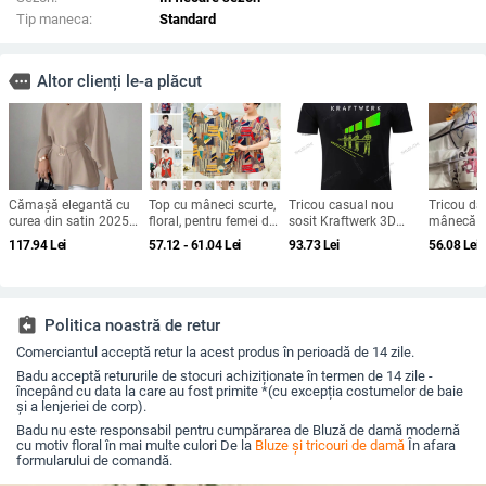
Tip maneca:
Standard
more
Altor clienți le-a plăcut
Cămașă elegantă cu
Top cu mâneci scurte,
Tricou casual nou
Tricou d
curea din satin 2025
floral, pentru femei de
sosit Kraftwerk 3D
mânecă sc
Vara transfrontalieră
vârstă mijlocie,
Tricou negru Electro
rotund, cr
117.94
Lei
57.12 - 61.04
Lei
93.73
Lei
56.08
Lei
Îmbrăcăminte pentru
primăvară-vară, plus
amestec p
femei Aliexpress
size, guler rotund,
spandex, 
Amazon Casual
țesătură din bumbac-
vopsit, V
Confort Independent
șifon
Station
assignment_return
Politica noastră de retur
Comerciantul acceptă retur la acest produs în perioadă de 14 zile.
Badu acceptă retururile de stocuri achiziționate în termen de 14 zile -
începând cu data la care au fost primite *(cu excepția costumelor de baie
și a lenjeriei de corp).
Badu nu este responsabil pentru cumpărarea de Bluză de damă modernă
cu motiv floral în mai multe culori De la
Bluze și tricouri de damă
În afara
formularului de comandă.