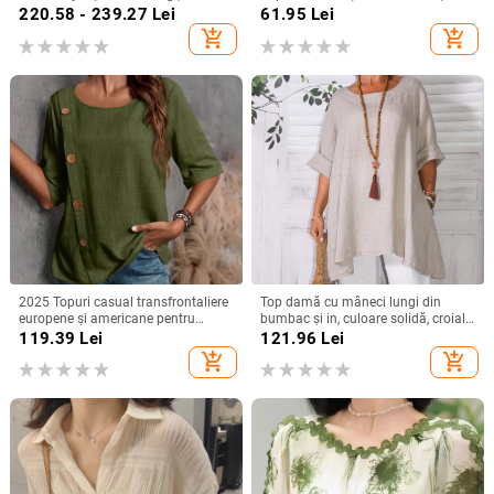
șifon cu șnur, top office de bază
guler rotund, croială lejeră
220.58 - 239.27
Lei
61.95
Lei
add_shopping_cart
add_shopping_cart
2025 Topuri casual transfrontaliere
Top damă cu mâneci lungi din
europene și americane pentru
bumbac și in, culoare solidă, croială
femei, din bumbac și in, cu nasturi,
lejeră, guler rotund, detalii de
119.39
Lei
121.96
Lei
la modă
cusături prin colaj
add_shopping_cart
add_shopping_cart