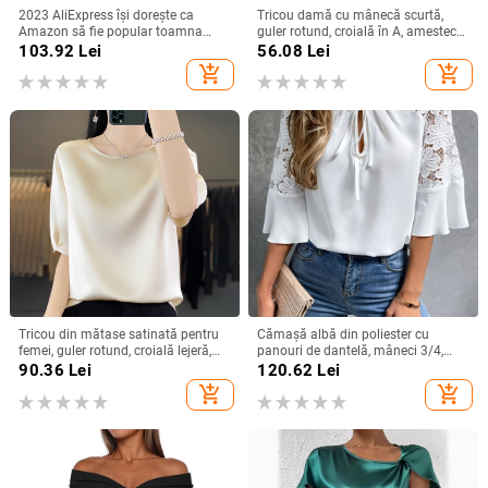
2023 AliExpress își dorește ca
Tricou damă cu mânecă scurtă,
Amazon să fie popular toamna
guler rotund, croială în A, amestec
anului 2023, cămașă simplă cu
poliester-spandex, imprimat și
103.92
Lei
56.08
Lei
mânecă lungă și decolteu în V
vopsit, Vara 2025
add_shopping_cart
add_shopping_cart
pentru femei, cămașă pentru femei
Tricou din mătase satinată pentru
Cămașă albă din poliester cu
femei, guler rotund, croială lejeră,
panouri de dantelă, mâneci 3/4,
mâneci 3/4, top lejer de vară
guler rotund, croială lejeră
90.36
Lei
120.62
Lei
add_shopping_cart
add_shopping_cart