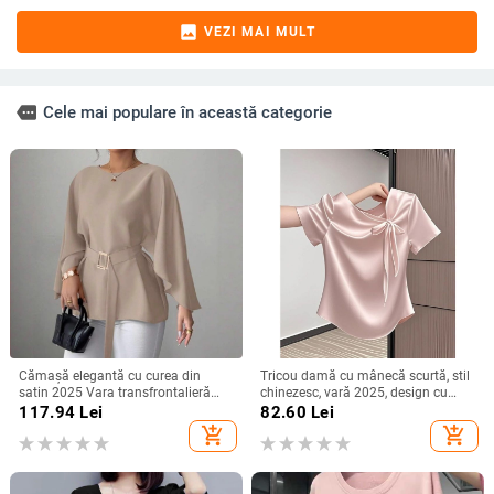
image
VEZI MAI MULT
more
Cele mai populare în această categorie
Cămașă elegantă cu curea din
Tricou damă cu mânecă scurtă, stil
satin 2025 Vara transfrontalieră
chinezesc, vară 2025, design cu
Îmbrăcăminte pentru femei
funda și bretele, croială Slim, top
117.94
Lei
82.60
Lei
Aliexpress Amazon Casual Confort
versatil
add_shopping_cart
add_shopping_cart
Independent Station