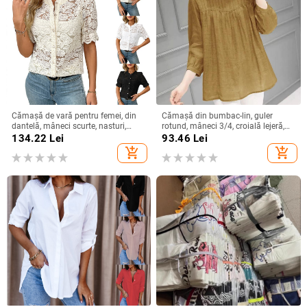
Cămașă de vară pentru femei, din
Cămașă din bumbac-lin, guler
dantelă, mâneci scurte, nasturi,
rotund, mâneci 3/4, croială lejeră,
imprimeu floral, croială lejeră, guler
stil urban de relaxare
134.22
Lei
93.46
Lei
rotund, din bumbac-poliester
add_shopping_cart
add_shopping_cart