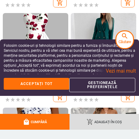
Tricou polo dama cu mâneci scurte,
2025 Îmbrăcăminte transfrontalieră
vară 2023, croială lejeră, model în
europeană și americană Amazon
search
dungi, mărime plus
imprimată casual cu guler rotund,
86.57
Lei
135.74
Lei
mânecă lungă, comerț exterior,
Căutare
add_shopping_cart
add_shopping_cart
modă, mărime plus topuri
Folosim cookie-uri și tehnologii similare pentru a furniza și îmbunătăți
Serviciul nostru, pentru a vă oferi cea mai bună experiență de utilizare, pentru a
menține securitatea platformei, pentru a personaliza conținutul și reclamele și
pentru a măsura eficacitatea campaniilor noastre de marketing. Alegerea
opțiunii „Acceptă tot”, vă exprimați acordul ca noi și partenerii noștri de
Vezi mai mult
încredere să stocăm cookie-uri și tehnologii similare pe dispozitivul dvs. în
scopuri publicitare și analitice. Vă puteți gestiona preferințele în orice moment
făcând clic pe „Gestionează preferințele”. Pentru mai multe informații, vă
GESTIONEAZĂ
ACCEPTAȚI TOT
rugăm să consultați
Politica noastră de confidențialitate
.
PREFERINȚELE
more_vert
more
Mai multe de la Bluze și tricouri de damă
local_mall
add_shopping_cart
CUMPĂRĂ
ADAUGAȚI ÎN COȘ
Shein Relaxiva Plus
Tricou de vară pentru
2024 Tricou
Primăvar