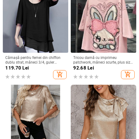
Cămașă pentru femei din chiffon
Tricou damă cu imprimeu
dublu strat, mâneci 3/4, guler
patchwork, mâneci scurte, plus size,
rotund, croială lejeră, lungime
croială lejeră, vară 2025
119.70
Lei
92.68
Lei
medie, amestec de poliester
add_shopping_cart
add_shopping_cart