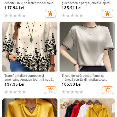
decolteu în V, poliester, model solid
guler deschis parțial, croială lejeră -
bumbac și in
117.94
Lei
135.91
Lei
add_shopping_cart
add_shopping_cart
Transfrontaliere europene și
Tricou de vară pentru femei cu
americane Amazon toamnă nouă
mânecă scurtă, din mătase, cu
plus mărime femei moda
guler rotund și organza, cu bază de
137.35
Lei
105.30
Lei
imprimate lejer guler rotund
satin și acid acetic, vrac, din mătase
add_shopping_cart
add_shopping_cart
mânecă trei sferturi topuri femei
Mulberry