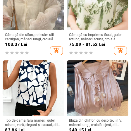
Cămașă din sifon, poliester, stil
Cămașă cu imprimeu floral, guler
cardigan, mâneci lungi, croială
rotund, mâneci scurte, croială
lejeră
relaxată, țesătură spandex (50–
108.37
Lei
75.09 - 81.52
Lei
70%)
add_shopping_cart
add_shopping_cart
Top de damă fără mâneci, guler
Bluza din chiffon cu decolteu în V,
rotund, vară, elegant și casual, stil
mâneci lungi, croială lejeră, stil
european, imprimeu abstract
elegant
83.86
Lei
240.15
Lei