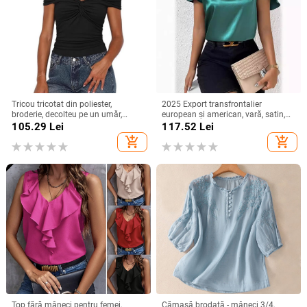
Tricou tricotat din poliester,
2025 Export transfrontalier
broderie, decolteu pe un umăr,
european și american, vară, satin,
mâneci raglan, croială slim
cu mânecă scurtă, din satin răsucit,
105.29
Lei
117.52
Lei
culoare pură, top versatil, larg,
add_shopping_cart
add_shopping_cart
pentru femei
Top fără mâneci pentru femei,
Cămașă brodată - mâneci 3/4,