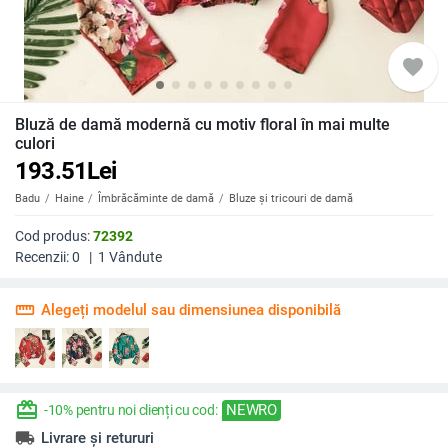
favorite
Bluză de damă modernă cu motiv floral în mai multe
culori
193.51
Lei
Badu
Haine
Îmbrăcăminte de damă
Bluze și tricouri de damă
Cod produs:
72392
Recenzii:
0
|
1
Vândute
straighten
Alegeți modelul sau dimensiunea disponibilă
redeem
NEWRO
-10% pentru noi clienți cu cod:
local_shipping
Livrare și retururi