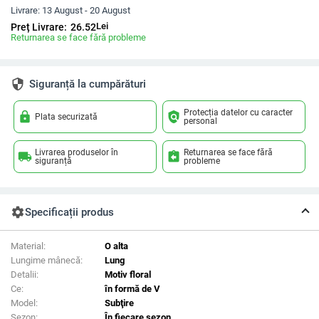
Livrare:
13 August - 20 August
Lei
Preț Livrare:
26.52
Returnarea se face fără probleme
security
Siguranță la cumpărături
Protecția datelor cu caracter
lock
policy
Plata securizată
personal
Livrarea produselor în
Returnarea se face fără
local_shipping
assignment_return
siguranță
probleme
settings
Specificații produs
Material:
O alta
Lungime mânecă:
Lung
Detalii:
Motiv floral
Ce:
în formă de V
Model:
Subţire
Sezon:
În fiecare sezon