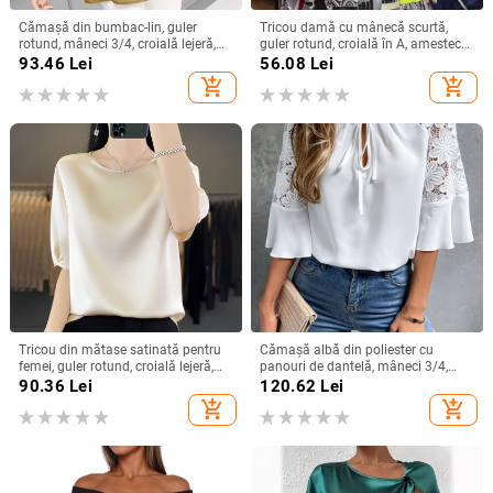
Cămașă din bumbac-lin, guler
Tricou damă cu mânecă scurtă,
rotund, mâneci 3/4, croială lejeră,
guler rotund, croială în A, amestec
stil urban de relaxare
poliester-spandex, imprimat și
93.46
Lei
56.08
Lei
vopsit, Vara 2025
add_shopping_cart
add_shopping_cart
Tricou din mătase satinată pentru
Cămașă albă din poliester cu
femei, guler rotund, croială lejeră,
panouri de dantelă, mâneci 3/4,
mâneci 3/4, top lejer de vară
guler rotund, croială lejeră
90.36
Lei
120.62
Lei
add_shopping_cart
add_shopping_cart