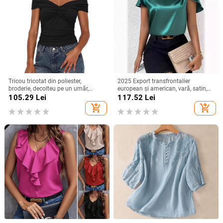
Tricou tricotat din poliester,
2025 Export transfrontalier
broderie, decolteu pe un umăr,
european și american, vară, satin,
mâneci raglan, croială slim
cu mânecă scurtă, din satin răsucit,
105.29
Lei
117.52
Lei
culoare pură, top versatil, larg,
add_shopping_cart
add_shopping_cart
pentru femei