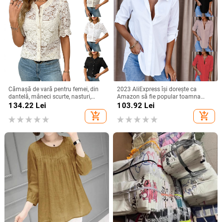
Cămașă de vară pentru femei, din
2023 AliExpress își dorește ca
dantelă, mâneci scurte, nasturi,
Amazon să fie popular toamna
imprimeu floral, croială lejeră, guler
anului 2023, cămașă simplă cu
134.22
Lei
103.92
Lei
rotund, din bumbac-poliester
mânecă lungă și decolteu în V
add_shopping_cart
add_shopping_cart
pentru femei, cămașă pentru femei