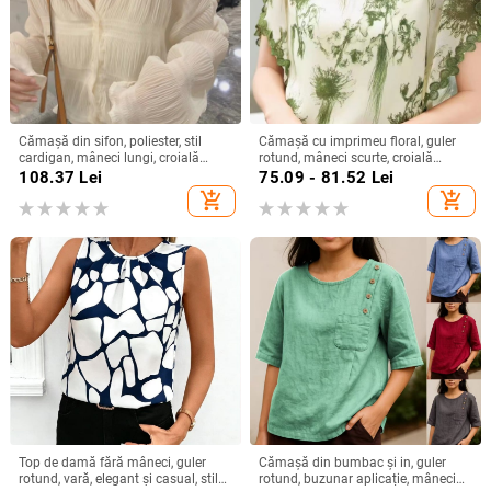
Cămașă din sifon, poliester, stil
Cămașă cu imprimeu floral, guler
cardigan, mâneci lungi, croială
rotund, mâneci scurte, croială
lejeră
relaxată, țesătură spandex (50–
108.37
Lei
75.09 - 81.52
Lei
70%)
add_shopping_cart
add_shopping_cart
Top de damă fără mâneci, guler
Cămașă din bumbac și in, guler
rotund, vară, elegant și casual, stil
rotund, buzunar aplicație, mâneci