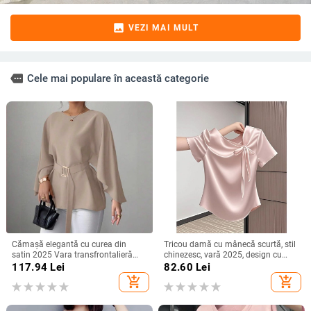
image
VEZI MAI MULT
more
Cele mai populare în această categorie
Cămașă elegantă cu curea din
Tricou damă cu mânecă scurtă, stil
satin 2025 Vara transfrontalieră
chinezesc, vară 2025, design cu
Îmbrăcăminte pentru femei
funda și bretele, croială Slim, top
117.94
Lei
82.60
Lei
Aliexpress Amazon Casual Confort
versatil
add_shopping_cart
add_shopping_cart
Independent Station