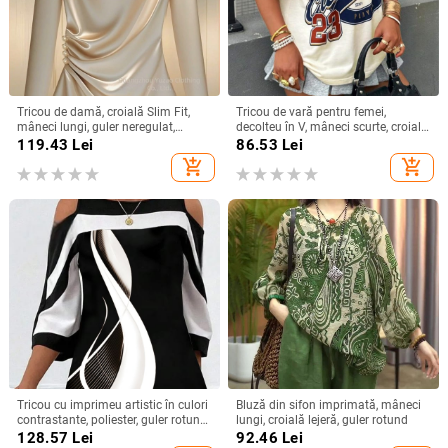
Tricou de damă, croială Slim Fit,
Tricou de vară pentru femei,
mâneci lungi, guler neregulat,
decolteu în V, mâneci scurte, croială
poliester, Toamna 2025
lejeră, imprimeu cu efect 3D, stil
119.43
Lei
86.53
Lei
street casual
add_shopping_cart
add_shopping_cart
Tricou cu imprimeu artistic în culori
Bluză din sifon imprimată, mâneci
contrastante, poliester, guler rotund,
lungi, croială lejeră, guler rotund
mâneci medii, stil urban
128.57
Lei
92.46
Lei