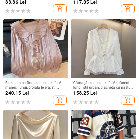
european, imprimeu abstract
3/4, stil pulover
83.86
Lei
117.05
Lei
add_shopping_cart
add_shopping_cart
Bluza din chiffon cu decolteu în V,
Cămașă cu decolteu în V, mâneci
mâneci lungi, croială lejeră, stil
lungi, stil urban, plachetă cu nasturi,
elegant
croială standard
240.15
Lei
158.25
Lei
add_shopping_cart
add_shopping_cart