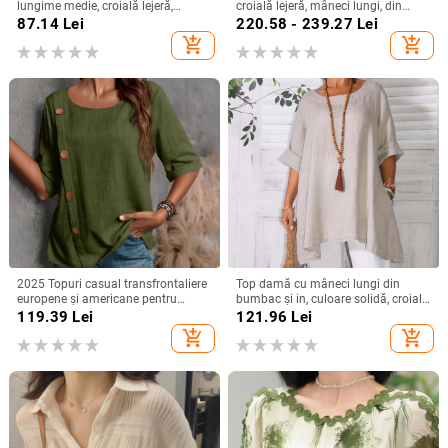
lungime medie, croială lejeră,
croială lejeră, mâneci lungi, din
mâneci scurte, model uni, conținut
șifon cu șnur, top office de bază
87.14
Lei
220.58 - 239.27
Lei
90–95% poliester
add_shopping_cart
add_shopping_cart
2025 Topuri casual transfrontaliere
Top damă cu mâneci lungi din
europene și americane pentru
bumbac și in, culoare solidă, croială
femei, din bumbac și in, cu nasturi,
lejeră, guler rotund, detalii de
119.39
Lei
121.96
Lei
la modă
cusături prin colaj
add_shopping_cart
add_shopping_cart