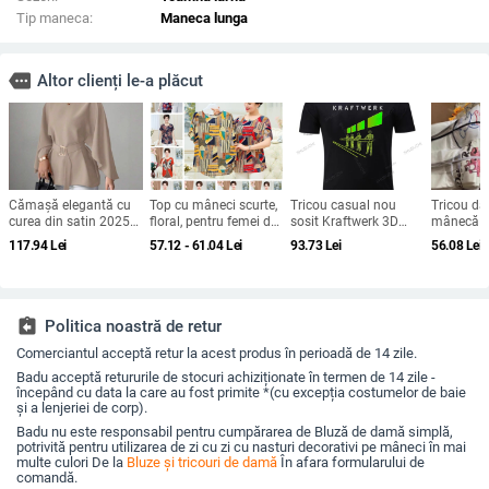
Tip maneca:
Maneca lunga
more
Altor clienți le-a plăcut
Cămașă elegantă cu
Top cu mâneci scurte,
Tricou casual nou
Tricou d
curea din satin 2025
floral, pentru femei de
sosit Kraftwerk 3D
mânecă sc
Vara transfrontalieră
vârstă mijlocie,
Tricou negru Electro
rotund, cr
117.94
Lei
57.12 - 61.04
Lei
93.73
Lei
56.08
Lei
Îmbrăcăminte pentru
primăvară-vară, plus
amestec p
femei Aliexpress
size, guler rotund,
spandex, 
Amazon Casual
țesătură din bumbac-
vopsit, V
Confort Independent
șifon
Station
assignment_return
Politica noastră de retur
Comerciantul acceptă retur la acest produs în perioadă de 14 zile.
Badu acceptă retururile de stocuri achiziționate în termen de 14 zile -
începând cu data la care au fost primite *(cu excepția costumelor de baie
și a lenjeriei de corp).
Badu nu este responsabil pentru cumpărarea de Bluză de damă simplă,
potrivită pentru utilizarea de zi cu zi cu nasturi decorativi pe mâneci în mai
multe culori De la
Bluze și tricouri de damă
În afara formularului de
comandă.