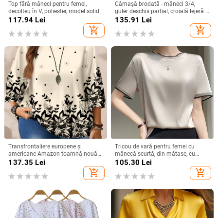
Top fără mâneci pentru femei,
Cămașă brodată - mâneci 3/4,
decolteu în V, poliester, model solid
guler deschis parțial, croială lejeră -
bumbac și in
117.94
Lei
135.91
Lei
add_shopping_cart
add_shopping_cart
Transfrontaliere europene și
Tricou de vară pentru femei cu
americane Amazon toamnă nouă
mânecă scurtă, din mătase, cu
plus mărime femei moda
guler rotund și organza, cu bază de
137.35
Lei
105.30
Lei
imprimate lejer guler rotund
satin și acid acetic, vrac, din mătase
add_shopping_cart
add_shopping_cart
mânecă trei sferturi topuri femei
Mulberry