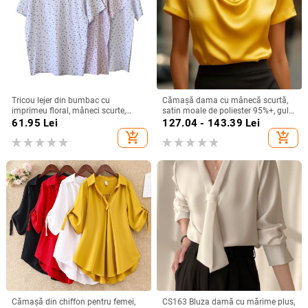
Tricou lejer din bumbac cu
Cămașă dama cu mânecă scurtă,
imprimeu floral, mâneci scurte,
satin moale de poliester 95%+, guler
guler rotund, croială lejeră
turn-down, pull-over, lungime
61.95
Lei
127.04 - 143.39
Lei
regular, stil elegant pentru deplasări
add_shopping_cart
add_shopping_cart
zilnice
Cămașă din chiffon pentru femei,
CS163 Bluza damă cu mărime plus,