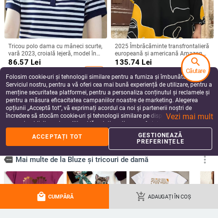
Tricou polo dama cu mâneci scurte,
2025 Îmbrăcăminte transfrontalieră
vară 2023, croială lejeră, model în
europeană și americană Amazon
search
dungi, mărime plus
imprimată casual cu guler rotund,
86.57
Lei
135.74
Lei
mânecă lungă, comerț exterior,
Căutare
add_shopping_cart
add_shopping_cart
modă, mărime plus topuri
Folosim cookie-uri și tehnologii similare pentru a furniza și îmbunătăți
Serviciul nostru, pentru a vă oferi cea mai bună experiență de utilizare, pentru a
menține securitatea platformei, pentru a personaliza conținutul și reclamele și
pentru a măsura eficacitatea campaniilor noastre de marketing. Alegerea
opțiunii „Acceptă tot”, vă exprimați acordul ca noi și partenerii noștri de
Vezi mai mult
încredere să stocăm cookie-uri și tehnologii similare pe dispozitivul dvs. în
scopuri publicitare și analitice. Vă puteți gestiona preferințele în orice moment
făcând clic pe „Gestionează preferințele”. Pentru mai multe informații, vă
GESTIONEAZĂ
ACCEPTAȚI TOT
rugăm să consultați
Politica noastră de confidențialitate
.
PREFERINȚELE
202 Vară nouă Îmbrăcăminte
Cămașă în stil coreean cu panouri,
local_mall
add_shopping_cart
transfrontalieră europeană și
croială lejeră, lungime medie, albă,
CUMPĂRĂ
ADAUGAȚI ÎN COȘ
americană Amazon Fake Tricou din
pentru femei
122.72
Lei
185.87
Lei
două piese cu mânecă cinci sferturi
add_shopping_cart
add_shopping_cart