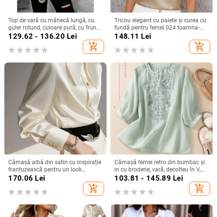
Top de vară cu mânecă lungă, cu
Tricou elegant cu paiete și curea cu
guler rotund, culoare pură, cu frunze
fundă pentru femei 024 toamna-
de lotus, pentru femei, stil simplu,
iarna nou, mânecă zburătoare,
129.62 - 136.20
Lei
148.11
Lei
Amazon, export transfrontalier
design personalizat, pulover
add_shopping_cart
add_shopping_cart
european și american, 2025
Cămașă albă din satin cu inspirație
Cămașă femei retro din bumbac și
franțuzească pentru un look
in cu broderie, vară, decolteu în V,
elegant la birou
croială lejeră, culoare solidă,
170.06
Lei
103.81 - 145.89
Lei
mânecă 3/4
add_shopping_cart
add_shopping_cart