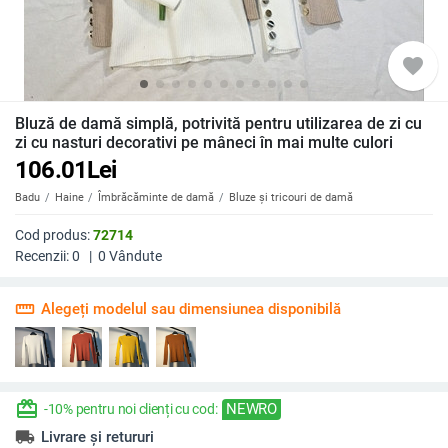
favorite
Bluză de damă simplă, potrivită pentru utilizarea de zi cu
zi cu nasturi decorativi pe mâneci în mai multe culori
106.01
Lei
Badu
Haine
Îmbrăcăminte de damă
Bluze și tricouri de damă
Cod produs:
72714
Recenzii:
0
|
0
Vândute
straighten
Alegeți modelul sau dimensiunea disponibilă
redeem
NEWRO
-10% pentru noi clienți cu cod:
local_shipping
Livrare și retururi