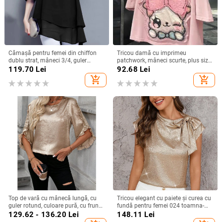
Cămașă pentru femei din chiffon
Tricou damă cu imprimeu
dublu strat, mâneci 3/4, guler
patchwork, mâneci scurte, plus size,
rotund, croială lejeră, lungime
croială lejeră, vară 2025
119.70
Lei
92.68
Lei
medie, amestec de poliester
add_shopping_cart
add_shopping_cart
Top de vară cu mânecă lungă, cu
Tricou elegant cu paiete și curea cu
guler rotund, culoare pură, cu frunze
fundă pentru femei 024 toamna-
de lotus, pentru femei, stil simplu,
iarna nou, mânecă zburătoare,
129.62 - 136.20
Lei
148.11
Lei
Amazon, export transfrontalier
design personalizat, pulover