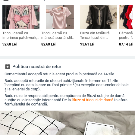
Tricou damă cu
Tricou damă cu
Bluza din țesătură
Cămașă d
imprimeu patchwork,
mânecă scurtă, stil
Tencel-țesut din
pentru fe
mâneci scurte, plus
chinezesc, vară 2025,
cânepă, croială lejeră,
medie, cro
92.68
Lei
82.60
Lei
93.61
Lei
87.14
Lei
size, croială lejeră,
design cu funda și
mâneci medii, guler
mâneci sc
vară 2025
bretele, croială Slim,
rotund, lungime
uni, conț
top versatil
standardă 50–65 cm
poliester
assignment_return
Politica noastră de retur
Comerciantul acceptă retur la acest produs în perioadă de 14 zile.
Badu acceptă retururile de stocuri achiziționate în termen de 14 zile -
începând cu data la care au fost primite *(cu excepția costumelor de baie
și a lenjeriei de corp).
Badu nu este responsabil pentru cumpărarea de Bluză subțire de damă
subțire cu o inscripție interesantă De la
Bluze și tricouri de damă
În afara
formularului de comandă.