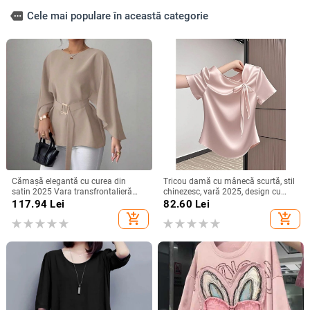
more
Cele mai populare în această categorie
Cămașă elegantă cu curea din
Tricou damă cu mânecă scurtă, stil
satin 2025 Vara transfrontalieră
chinezesc, vară 2025, design cu
Îmbrăcăminte pentru femei
funda și bretele, croială Slim, top
117.94
Lei
82.60
Lei
Aliexpress Amazon Casual Confort
versatil
add_shopping_cart
add_shopping_cart
Independent Station