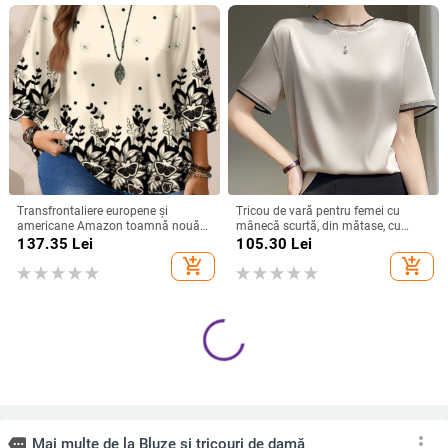
Transfrontaliere europene și
Tricou de vară pentru femei cu
americane Amazon toamnă nouă
mânecă scurtă, din mătase, cu
plus mărime femei moda
guler rotund și organza, cu bază de
137.35
Lei
105.30
Lei
imprimate lejer guler rotund
satin și acid acetic, vrac, din mătase
add_shopping_cart
add_shopping_cart
mânecă trei sferturi topuri femei
Mulberry