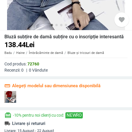
favorite
Bluză subțire de damă subțire cu o inscripție interesantă
138.44
Lei
Badu
Haine
Îmbrăcăminte de damă
Bluze și tricouri de damă
Cod produs:
72760
Recenzii:
0
|
0
Vândute
straighten
Alegeți modelul sau dimensiunea disponibilă
redeem
NEWRO
-10% pentru noi clienți cu cod:
local_shipping
Livrare și retururi
Livrare:
15 August - 22 August