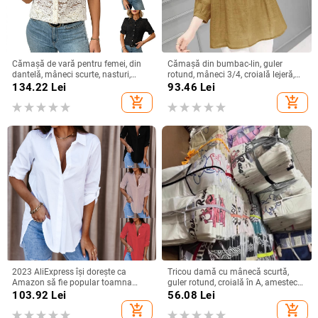
Cămașă de vară pentru femei, din
Cămașă din bumbac-lin, guler
dantelă, mâneci scurte, nasturi,
rotund, mâneci 3/4, croială lejeră,
imprimeu floral, croială lejeră, guler
stil urban de relaxare
134.22
Lei
93.46
Lei
rotund, din bumbac-poliester
add_shopping_cart
add_shopping_cart
2023 AliExpress își dorește ca
Tricou damă cu mânecă scurtă,
Amazon să fie popular toamna
guler rotund, croială în A, amestec
anului 2023, cămașă simplă cu
poliester-spandex, imprimat și
103.92
Lei
56.08
Lei
mânecă lungă și decolteu în V
vopsit, Vara 2025
add_shopping_cart
add_shopping_cart
pentru femei, cămașă pentru femei