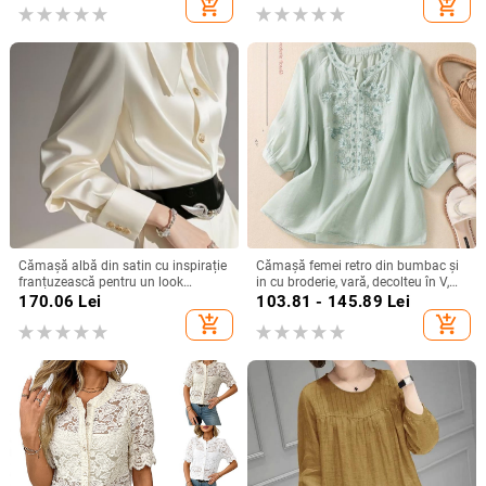
add_shopping_cart
add_shopping_cart
european și american, 2025
Cămașă albă din satin cu inspirație
Cămașă femei retro din bumbac și
franțuzească pentru un look
in cu broderie, vară, decolteu în V,
elegant la birou
croială lejeră, culoare solidă,
170.06
Lei
103.81 - 145.89
Lei
mânecă 3/4
add_shopping_cart
add_shopping_cart