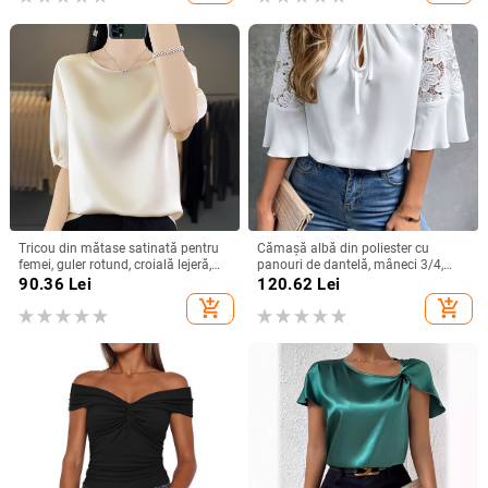
Tricou din mătase satinată pentru
Cămașă albă din poliester cu
femei, guler rotund, croială lejeră,
panouri de dantelă, mâneci 3/4,
mâneci 3/4, top lejer de vară
guler rotund, croială lejeră
90.36
Lei
120.62
Lei
add_shopping_cart
add_shopping_cart