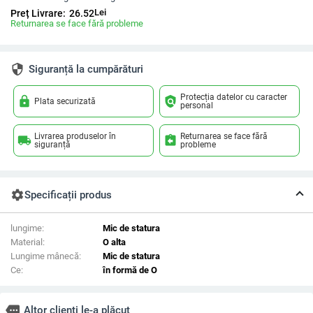
Lei
Preț Livrare:
26.52
Returnarea se face fără probleme
security
Siguranță la cumpărături
Protecția datelor cu caracter
lock
policy
Plata securizată
personal
Livrarea produselor în
Returnarea se face fără
local_shipping
assignment_return
siguranță
probleme
settings
Specificații produs
lungime:
Mic de statura
Material:
O alta
Lungime mânecă:
Mic de statura
Ce:
în formă de O
more
Altor clienți le-a plăcut