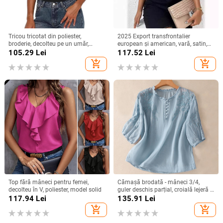
Tricou tricotat din poliester,
2025 Export transfrontalier
broderie, decolteu pe un umăr,
european și american, vară, satin,
mâneci raglan, croială slim
cu mânecă scurtă, din satin răsucit,
105.29
Lei
117.52
Lei
culoare pură, top versatil, larg,
add_shopping_cart
add_shopping_cart
pentru femei
Top fără mâneci pentru femei,
Cămașă brodată - mâneci 3/4,
decolteu în V, poliester, model solid
guler deschis parțial, croială lejeră -
bumbac și in
117.94
Lei
135.91
Lei
add_shopping_cart
add_shopping_cart