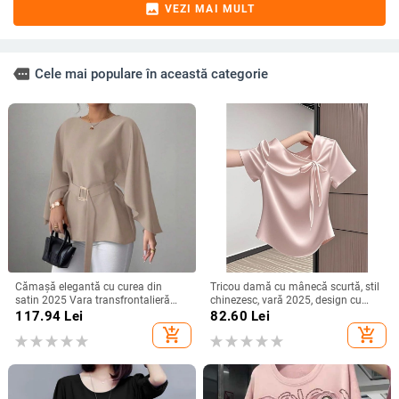
image
VEZI MAI MULT
more
Cele mai populare în această categorie
Cămașă elegantă cu curea din
Tricou damă cu mânecă scurtă, stil
satin 2025 Vara transfrontalieră
chinezesc, vară 2025, design cu
Îmbrăcăminte pentru femei
funda și bretele, croială Slim, top
117.94
Lei
82.60
Lei
Aliexpress Amazon Casual Confort
versatil
add_shopping_cart
add_shopping_cart
Independent Station