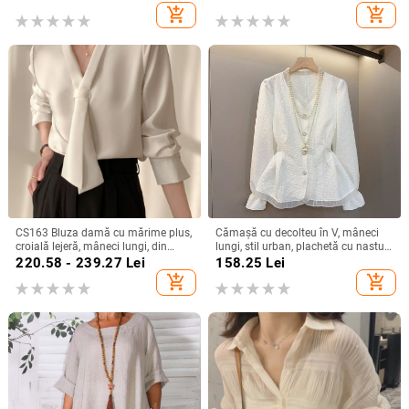
regular, stil elegant pentru deplasări
90–95% poliester
add_shopping_cart
add_shopping_cart
zilnice
CS163 Bluza damă cu mărime plus,
Cămașă cu decolteu în V, mâneci
croială lejeră, mâneci lungi, din
lungi, stil urban, plachetă cu nasturi,
șifon cu șnur, top office de bază
croială standard
220.58 - 239.27
Lei
158.25
Lei
add_shopping_cart
add_shopping_cart