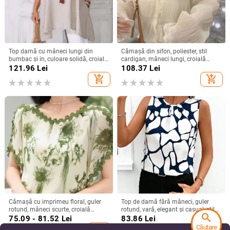
Top damă cu mâneci lungi din
Cămașă din sifon, poliester, stil
bumbac și in, culoare solidă, croială
cardigan, mâneci lungi, croială
lejeră, guler rotund, detalii de
lejeră
121.96
Lei
108.37
Lei
cusături prin colaj
add_shopping_cart
add_shopping_cart
Cămașă cu imprimeu floral, guler
Top de damă fără mâneci, guler
rotund, mâneci scurte, croială
rotund, vară, elegant și casual, stil
search
relaxată, țesătură spandex (50–
european, imprimeu abstract
75.09 - 81.52
Lei
83.86
Lei
70%)
Căutare
add_shopping_cart
add_shopping_cart