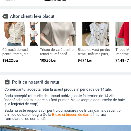
more
Altor clienți le-a plăcut
Cămașă de vară
Tricou de vară pentru
Bluza de vară pentru
Tricou Mil
pentru femei, din
femei cu mânecă
femei, mărime plus,
imprimeu
dantelă, mâneci
scurtă, din mătase, cu
din in și bumbac, cu
animate,
134.22
Lei
105.30
Lei
94.74
Lei
74.48 - 75
scurte, nasturi,
guler rotund și
mâneci bufante și
scurte, gu
imprimeu floral,
organza, cu bază de
cardigan scurt din in-
croială le
croială lejeră, guler
satin și acid acetic,
bumbac
rotund, din bumbac-
vrac, din mătase
poliester
Mulberry
assignment_return
Politica noastră de retur
Comerciantul acceptă retur la acest produs în perioadă de 14 zile.
Badu acceptă retururile de stocuri achiziționate în termen de 14 zile -
începând cu data la care au fost primite *(cu excepția costumelor de baie
și a lenjeriei de corp).
Badu nu este responsabil pentru cumpărarea de Bluza dama casual tip
slim de culoare neagra De la
Bluze și tricouri de damă
În afara
formularului de comandă.