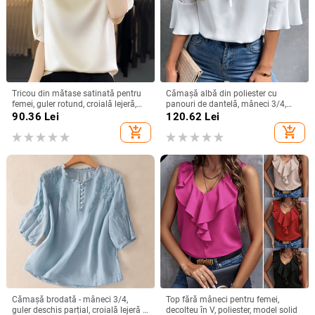
Tricou din mătase satinată pentru
Cămașă albă din poliester cu
femei, guler rotund, croială lejeră,
panouri de dantelă, mâneci 3/4,
mâneci 3/4, top lejer de vară
guler rotund, croială lejeră
90.36
Lei
120.62
Lei
add_shopping_cart
add_shopping_cart
Cămașă brodată - mâneci 3/4,
Top fără mâneci pentru femei,
guler deschis parțial, croială lejeră -
decolteu în V, poliester, model solid