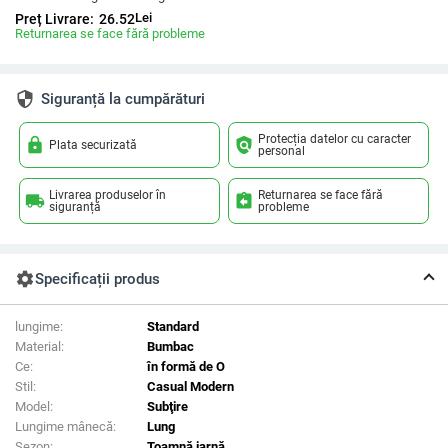
Lei
Preț Livrare:
26.52
Returnarea se face fără probleme
security
Siguranță la cumpărături
Protecția datelor cu caracter
lock
policy
Plata securizată
personal
Livrarea produselor în
Returnarea se face fără
local_shipping
assignment_return
siguranță
probleme
settings
Specificații produs
lungime:
Standard
Material:
Bumbac
Ce:
în formă de O
Stil:
Casual Modern
Model:
Subţire
Lungime mânecă:
Lung
Sezon:
Toamnă iarnă