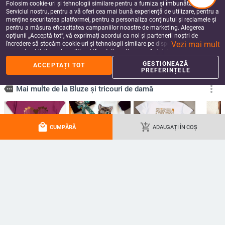
Folosim cookie-uri și tehnologii similare pentru a furniza și îmbunătăți
Serviciul nostru, pentru a vă oferi cea mai bună experiență de utilizare, pentru a
menține securitatea platformei, pentru a personaliza conținutul și reclamele și
pentru a măsura eficacitatea campaniilor noastre de marketing. Alegerea
opțiunii „Acceptă tot”, vă exprimați acordul ca noi și partenerii noștri de
Vezi mai mult
încredere să stocăm cookie-uri și tehnologii similare pe dispozitivul dvs. în
scopuri publicitare și analitice. Vă puteți gestiona preferințele în orice moment
făcând clic pe „Gestionează preferințele”. Pentru mai multe informații, vă
GESTIONEAZĂ
ACCEPTAȚI TOT
rugăm să consultați
Politica noastră de confidențialitate
.
PREFERINȚELE
Cămașă din bumbac și in, guler
Bluza din chiffon cu decolteu în V,
local_mall
add_shopping_cart
rotund, buzunar aplicație, mâneci
mâneci lungi, croială lejeră, stil
CUMPĂRĂ
ADAUGAȚI ÎN COȘ
3/4, stil pulover
elegant
117.05
Lei
240.15
Lei
add_shopping_cart
add_shopping_cart