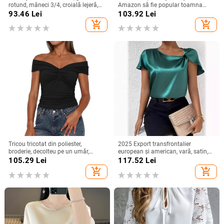
rotund, mâneci 3/4, croială lejeră,
Amazon să fie popular toamna
stil urban de relaxare
anului 2023, cămașă simplă cu
93.46
Lei
103.92
Lei
mânecă lungă și decolteu în V
add_shopping_cart
add_shopping_cart
pentru femei, cămașă pentru femei
Tricou tricotat din poliester,
2025 Export transfrontalier
broderie, decolteu pe un umăr,
european și american, vară, satin,
mâneci raglan, croială slim
cu mânecă scurtă, din satin răsucit,
105.29
Lei
117.52
Lei
culoare pură, top versatil, larg,
add_shopping_cart
add_shopping_cart
pentru femei