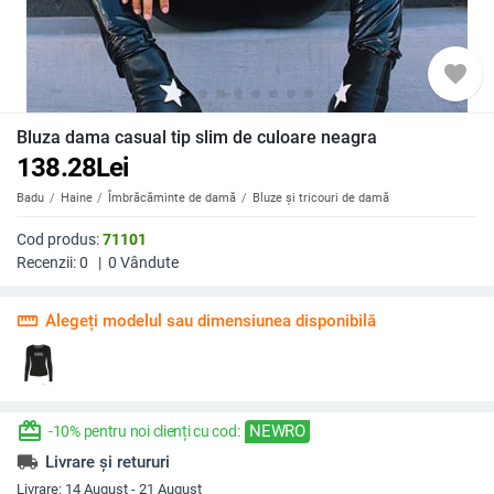
favorite
Bluza dama casual tip slim de culoare neagra
138.28
Lei
Badu
Haine
Îmbrăcăminte de damă
Bluze și tricouri de damă
Cod produs:
71101
Recenzii:
0
|
0
Vândute
straighten
Alegeți modelul sau dimensiunea disponibilă
redeem
NEWRO
-10% pentru noi clienți cu cod:
local_shipping
Livrare și retururi
Livrare:
14 August - 21 August