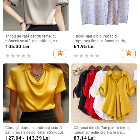
Tricou de vară pentru femei cu
Tricou lejer din bumbac cu
mânecă scurtă, din mătase, cu
imprimeu floral, mâneci scurte,
guler rotund și organza, cu bază de
guler rotund, croială lejeră
105.30
Lei
61.95
Lei
satin și acid acetic, vrac, din mătase
add_shopping_cart
add_shopping_cart
Mulberry
Cămașă dama cu mânecă scurtă,
Cămașă din chiffon pentru femei,
satin moale de poliester 95%+, guler
lungime medie, croială lejeră,
turn-down, pull-over, lungime
mâneci scurte, model uni, conținut
127.04 - 143.39
Lei
87.14
Lei