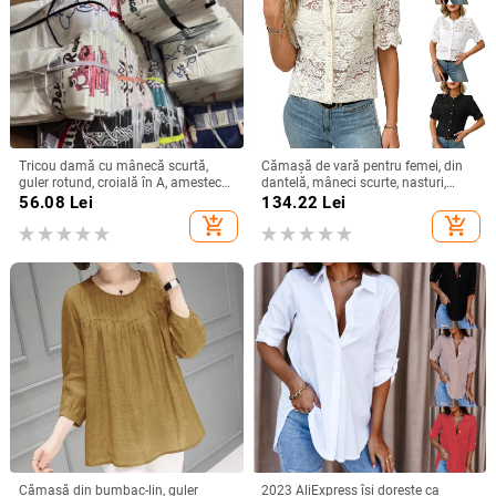
Tricou damă cu mânecă scurtă,
Cămașă de vară pentru femei, din
guler rotund, croială în A, amestec
dantelă, mâneci scurte, nasturi,
poliester-spandex, imprimat și
imprimeu floral, croială lejeră, guler
56.08
Lei
134.22
Lei
vopsit, Vara 2025
rotund, din bumbac-poliester
add_shopping_cart
add_shopping_cart
Cămașă din bumbac-lin, guler
2023 AliExpress își dorește ca