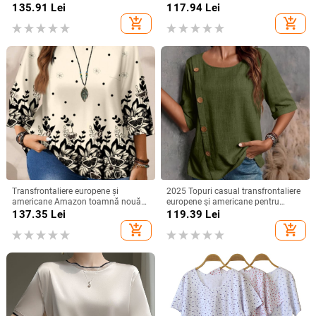
bumbac și in
135.91
Lei
117.94
Lei
add_shopping_cart
add_shopping_cart
Transfrontaliere europene și
2025 Topuri casual transfrontaliere
americane Amazon toamnă nouă
europene și americane pentru
plus mărime femei moda
femei, din bumbac și in, cu nasturi,
137.35
Lei
119.39
Lei
imprimate lejer guler rotund
la modă
add_shopping_cart
add_shopping_cart
mânecă trei sferturi topuri femei