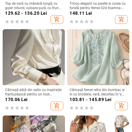
Top de vară cu mânecă lungă, cu
Tricou elegant cu paiete și curea cu
guler rotund, culoare pură, cu frunze
fundă pentru femei 024 toamna-
de lotus, pentru femei, stil simplu,
iarna nou, mânecă zburătoare,
129.62 - 136.20
Lei
148.11
Lei
Amazon, export transfrontalier
design personalizat, pulover
add_shopping_cart
add_shopping_cart
european și american, 2025
Cămașă albă din satin cu inspirație
Cămașă femei retro din bumbac și
franțuzească pentru un look
in cu broderie, vară, decolteu în V,
elegant la birou
croială lejeră, culoare solidă,
170.06
Lei
103.81 - 145.89
Lei
mânecă 3/4
add_shopping_cart
add_shopping_cart