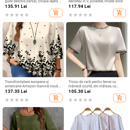
guler deschis parțial, croială lejeră -
decolteu în V, poliester, model solid
bumbac și in
135.91
Lei
117.94
Lei
add_shopping_cart
add_shopping_cart
Transfrontaliere europene și
Tricou de vară pentru femei cu
americane Amazon toamnă nouă
mânecă scurtă, din mătase, cu
plus mărime femei moda
guler rotund și organza, cu bază de
137.35
Lei
105.30
Lei
imprimate lejer guler rotund
satin și acid acetic, vrac, din mătase
add_shopping_cart
add_shopping_cart
mânecă trei sferturi topuri femei
Mulberry