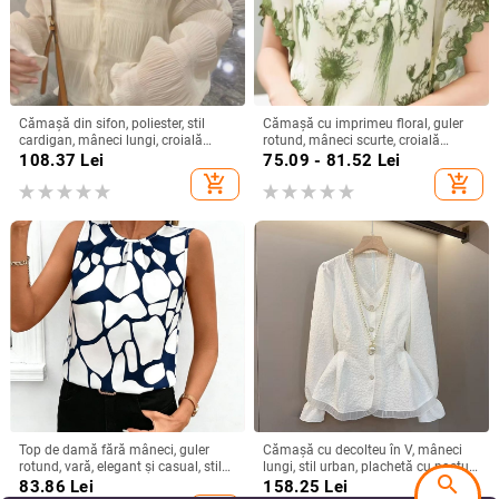
Cămașă din sifon, poliester, stil
Cămașă cu imprimeu floral, guler
cardigan, mâneci lungi, croială
rotund, mâneci scurte, croială
lejeră
relaxată, țesătură spandex (50–
108.37
Lei
75.09 - 81.52
Lei
70%)
add_shopping_cart
add_shopping_cart
Top de damă fără mâneci, guler
Cămașă cu decolteu în V, mâneci
rotund, vară, elegant și casual, stil
lungi, stil urban, plachetă cu nasturi,
search
european, imprimeu abstract
croială standard
83.86
Lei
158.25
Lei