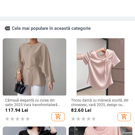
more
Cele mai populare în această categorie
Cămașă elegantă cu curea din
Tricou damă cu mânecă scurtă, stil
satin 2025 Vara transfrontalieră
chinezesc, vară 2025, design cu
Îmbrăcăminte pentru femei
funda și bretele, croială Slim, top
117.94
Lei
82.60
Lei
Aliexpress Amazon Casual Confort
versatil
add_shopping_cart
add_shopping_cart
Independent Station