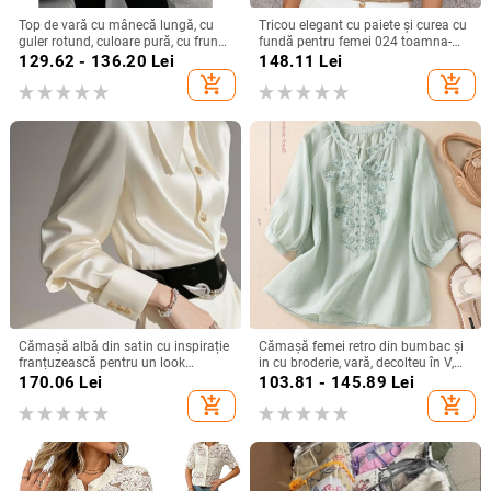
Top de vară cu mânecă lungă, cu
Tricou elegant cu paiete și curea cu
guler rotund, culoare pură, cu frunze
fundă pentru femei 024 toamna-
de lotus, pentru femei, stil simplu,
iarna nou, mânecă zburătoare,
129.62 - 136.20
Lei
148.11
Lei
Amazon, export transfrontalier
design personalizat, pulover
add_shopping_cart
add_shopping_cart
european și american, 2025
Cămașă albă din satin cu inspirație
Cămașă femei retro din bumbac și
franțuzească pentru un look
in cu broderie, vară, decolteu în V,
elegant la birou
croială lejeră, culoare solidă,
170.06
Lei
103.81 - 145.89
Lei
mânecă 3/4
add_shopping_cart
add_shopping_cart