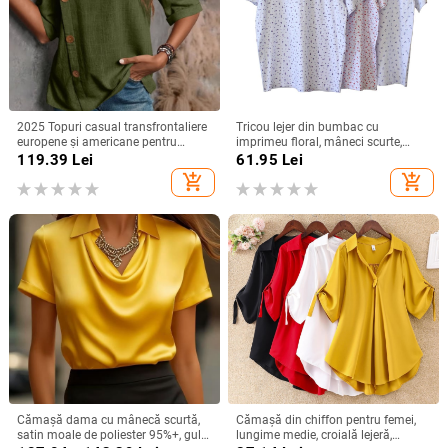
2025 Topuri casual transfrontaliere
Tricou lejer din bumbac cu
europene și americane pentru
imprimeu floral, mâneci scurte,
femei, din bumbac și in, cu nasturi,
guler rotund, croială lejeră
119.39
Lei
61.95
Lei
la modă
add_shopping_cart
add_shopping_cart
Cămașă dama cu mânecă scurtă,
Cămașă din chiffon pentru femei,
satin moale de poliester 95%+, guler
lungime medie, croială lejeră,