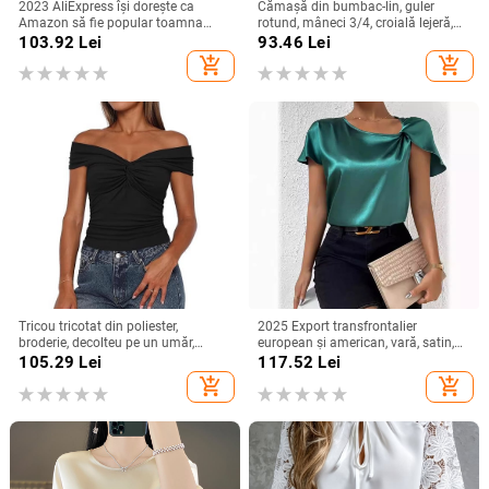
2023 AliExpress își dorește ca
Cămașă din bumbac-lin, guler
Amazon să fie popular toamna
rotund, mâneci 3/4, croială lejeră,
anului 2023, cămașă simplă cu
stil urban de relaxare
103.92
Lei
93.46
Lei
mânecă lungă și decolteu în V
add_shopping_cart
add_shopping_cart
pentru femei, cămașă pentru femei
Tricou tricotat din poliester,
2025 Export transfrontalier
broderie, decolteu pe un umăr,
european și american, vară, satin,
mâneci raglan, croială slim
cu mânecă scurtă, din satin răsucit,
105.29
Lei
117.52
Lei
culoare pură, top versatil, larg,
add_shopping_cart
add_shopping_cart
pentru femei