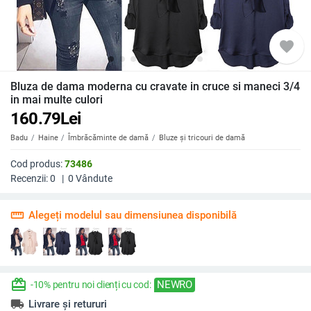
favorite
Bluza de dama moderna cu cravate in cruce si maneci 3/4
in mai multe culori
160.79
Lei
Badu
Haine
Îmbrăcăminte de damă
Bluze și tricouri de damă
Cod produs:
73486
Recenzii:
0
|
0
Vândute
straighten
Alegeți modelul sau dimensiunea disponibilă
redeem
NEWRO
-10% pentru noi clienți cu cod:
local_shipping
Livrare și retururi