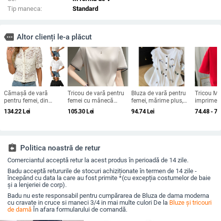
Tip maneca:
Standard
more
Altor clienți le-a plăcut
Cămașă de vară
Tricou de vară pentru
Bluza de vară pentru
Tricou Mil
pentru femei, din
femei cu mânecă
femei, mărime plus,
imprimeu
dantelă, mâneci
scurtă, din mătase, cu
din in și bumbac, cu
animate,
134.22
Lei
105.30
Lei
94.74
Lei
74.48 - 75
scurte, nasturi,
guler rotund și
mâneci bufante și
scurte, gu
imprimeu floral,
organza, cu bază de
cardigan scurt din in-
croială le
croială lejeră, guler
satin și acid acetic,
bumbac
rotund, din bumbac-
vrac, din mătase
poliester
Mulberry
assignment_return
Politica noastră de retur
Comerciantul acceptă retur la acest produs în perioadă de 14 zile.
Badu acceptă retururile de stocuri achiziționate în termen de 14 zile -
începând cu data la care au fost primite *(cu excepția costumelor de baie
și a lenjeriei de corp).
Badu nu este responsabil pentru cumpărarea de Bluza de dama moderna
cu cravate in cruce si maneci 3/4 in mai multe culori De la
Bluze și tricouri
de damă
În afara formularului de comandă.