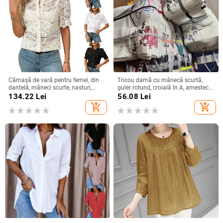
Cămașă de vară pentru femei, din
Tricou damă cu mânecă scurtă,
dantelă, mâneci scurte, nasturi,
guler rotund, croială în A, amestec
imprimeu floral, croială lejeră, guler
poliester-spandex, imprimat și
134.22
Lei
56.08
Lei
rotund, din bumbac-poliester
vopsit, Vara 2025
add_shopping_cart
add_shopping_cart