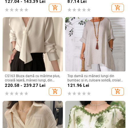
turn-down, pull-over, lungime
mâneci scurte, model uni, conținut
127.04 - 143.39
Lei
87.14
Lei
regular, stil elegant pentru deplasări
90–95% poliester
add_shopping_cart
add_shopping_cart
zilnice
CS163 Bluza damă cu mărime plus,
Top damă cu mâneci lungi din
croială lejeră, mâneci lungi, din
bumbac și in, culoare solidă, croială
șifon cu șnur, top office de bază
lejeră, guler rotund, detalii de
220.58 - 239.27
Lei
121.96
Lei
cusături prin colaj
add_shopping_cart
add_shopping_cart