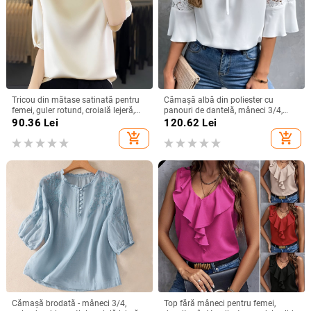
Tricou din mătase satinată pentru
Cămașă albă din poliester cu
femei, guler rotund, croială lejeră,
panouri de dantelă, mâneci 3/4,
mâneci 3/4, top lejer de vară
guler rotund, croială lejeră
90.36
Lei
120.62
Lei
add_shopping_cart
add_shopping_cart
Cămașă brodată - mâneci 3/4,
Top fără mâneci pentru femei,