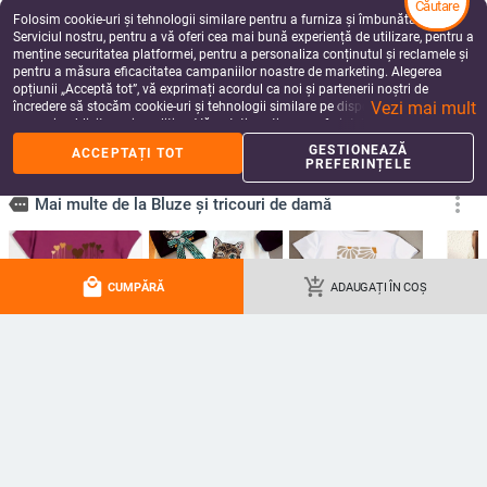
Căutare
add_shopping_cart
add_shopping_cart
Folosim cookie-uri și tehnologii similare pentru a furniza și îmbunătăți
Serviciul nostru, pentru a vă oferi cea mai bună experiență de utilizare, pentru a
menține securitatea platformei, pentru a personaliza conținutul și reclamele și
pentru a măsura eficacitatea campaniilor noastre de marketing. Alegerea
opțiunii „Acceptă tot”, vă exprimați acordul ca noi și partenerii noștri de
Vezi mai mult
încredere să stocăm cookie-uri și tehnologii similare pe dispozitivul dvs. în
scopuri publicitare și analitice. Vă puteți gestiona preferințele în orice moment
făcând clic pe „Gestionează preferințele”. Pentru mai multe informații, vă
GESTIONEAZĂ
ACCEPTAȚI TOT
rugăm să consultați
Politica noastră de confidențialitate
.
PREFERINȚELE
Bluza din chiffon cu decolteu în V,
Cămașă din bumbac și in, guler
local_mall
add_shopping_cart
mâneci lungi, croială lejeră, stil
rotund, buzunar aplicație, mâneci
CUMPĂRĂ
ADAUGAȚI ÎN COȘ
elegant
3/4, stil pulover
240.15
Lei
117.05
Lei
add_shopping_cart
add_shopping_cart