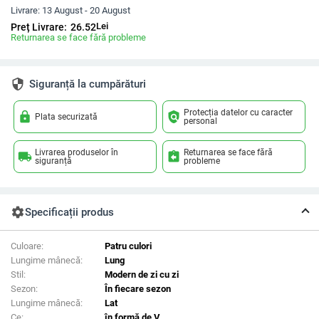
Livrare:
13 August - 20 August
Lei
Preț Livrare:
26.52
Returnarea se face fără probleme
security
Siguranță la cumpărături
Protecția datelor cu caracter
lock
policy
Plata securizată
personal
Livrarea produselor în
Returnarea se face fără
local_shipping
assignment_return
siguranță
probleme
settings
Specificații produs
Culoare:
Patru culori
Lungime mânecă:
Lung
Stil:
Modern de zi cu zi
Sezon:
În fiecare sezon
Lungime mânecă:
Lat
Ce:
în formă de V