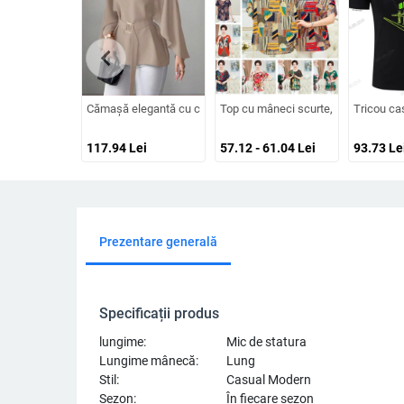
chevron_left
Cămașă elegantă cu curea din satin 2025 Vara transfrontalie
Top cu mâneci scurte, floral, pentru 
Tricou ca
117.94
Lei
57.12 - 61.04
Lei
93.73
Le
Prezentare generală
Specificații produs
lungime:
Mic de statura
Lungime mânecă:
Lung
Stil:
Casual Modern
Sezon:
În fiecare sezon