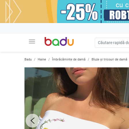
menu
Badu
Haine
Îmbrăcăminte de damă
Bluze și tricouri de damă