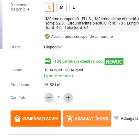
Dimensiuni
S
M
L
disponibile:
Mărime europeană - EU:
S
Mărimea de pe etichetă:
(cm):
22.8
Circumferința pieptului (cm):
73
Lungim
(cm):
47
Talie (cm):
64
check_circle
Acest produs corespunde ca mărime.
Stare:
Disponibil
redeem
NEWRO
-10% pentru noi clienți cu cod:
Livrare:
13 August - 20 August
Ușor de returnat
Preț Livrare:
26.52
Lei
remove
add
Cantitate:
1
local_mall
add_shopping_cart
favorite
Adaugă la 
CUMPĂRAȚI ACUM
ADAUGAȚI ÎN COȘ