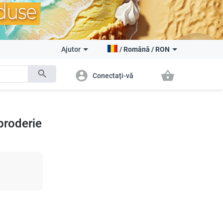
Ajutor
/
Română
/
RON
search
account_circle
shopping_basket
Conectați-vă
broderie