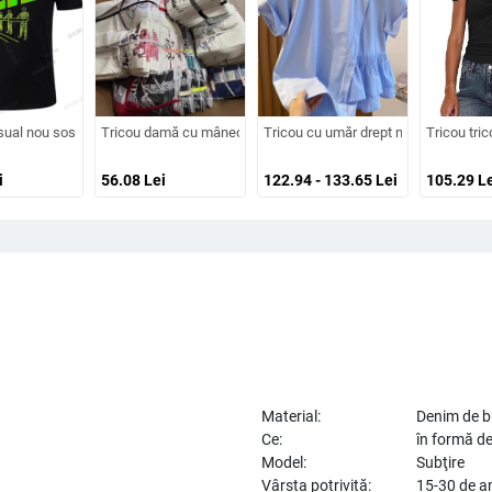
ră Îmbrăcăminte pentru femei Aliexpress Amazon Casual Confort Independent St
femei de vârstă mijlocie, primăvară-vară, plus size, guler rotund, țesătură din b
sual nou sosit Kraftwerk 3D Tricou negru Electro
Tricou damă cu mânecă scurtă, guler rotund, croială în A, ames
Tricou cu umăr drept neregulat, mâne
Tricou tric
i
56.08
Lei
122.94 - 133.65
Lei
105.29
Le
Material:
Denim de 
Ce:
în formă d
Model:
Subţire
Vârsta potrivită:
15-30 de a