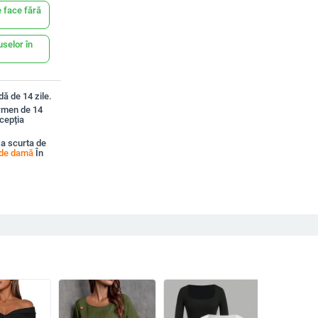
 face fără
uselor în
ă de 14 zile.
ermen de 14
xcepția
a scurta de
i de damă
În