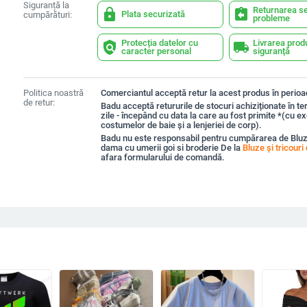
Siguranță la
Returnarea se
lock
assignment_return
Plata securizată
cumpărături:
probleme
Protecția datelor cu
Livrarea prod
policy
local_shipping
caracter personal
siguranță
Politica noastră
Comerciantul acceptă retur la acest produs în perioad
de retur:
Badu acceptă retururile de stocuri achiziționate în t
zile - începând cu data la care au fost primite *(cu e
costumelor de baie și a lenjeriei de corp).
Badu nu este responsabil pentru cumpărarea de Bluz
dama cu umerii goi si broderie De la
Bluze și tricour
afara formularului de comandă.