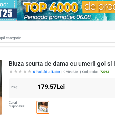
Bluza scurta de dama cu umerii goi si 
0
Evaluări utilizator
0
Vândute
Cod produs:
72963
179.57
Lei
Preț:
Culori
disponibile: