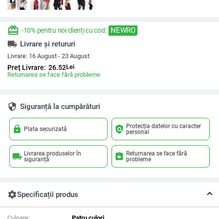
redeem
NEWRO
-10% pentru noi clienți cu cod:
local_shipping
Livrare și retururi
Livrare:
16 August - 23 August
Lei
Preț Livrare:
26.52
Returnarea se face fără probleme
security
Siguranță la cumpărături
Protecția datelor cu caracter
lock
policy
Plata securizată
personal
Livrarea produselor în
Returnarea se face fără
local_shipping
assignment_return
siguranță
probleme
settings
Specificații produs
Culoare:
Patru culori