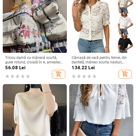
Tricou damă cu mânecă scurtă,
Cămașă de vară pentru femei, din
guler rotund, croială în A, amestec
dantelă, mâneci scurte, nasturi,
poliester-spandex, imprimat și
imprimeu floral, croială lejeră, guler
56.08
Lei
134.22
Lei
vopsit, Vara 2025
rotund, din bumbac-poliester
add_shopping_cart
add_shopping_cart