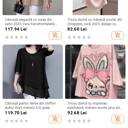
Cămașă elegantă cu curea din
Tricou damă cu mânecă scurtă, stil
satin 2025 Vara transfrontalieră
chinezesc, vară 2025, design cu
Îmbrăcăminte pentru femei
funda și bretele, croială Slim, top
117.94
Lei
82.60
Lei
Aliexpress Amazon Casual Confort
versatil
add_shopping_cart
add_shopping_cart
Independent Station
Cămașă pentru femei din chiffon
Tricou damă cu imprimeu
dublu strat, mâneci 3/4, guler
patchwork, mâneci scurte, plus size,
rotund, croială lejeră, lungime
croială lejeră, vară 2025
119.70
Lei
92.68
Lei
medie, amestec de poliester
add_shopping_cart
add_shopping_cart