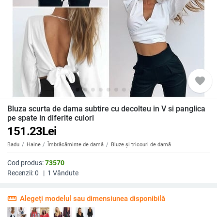
favorite
Bluza scurta de dama subtire cu decolteu in V si panglica
pe spate in diferite culori
151.23
Lei
Badu
Haine
Îmbrăcăminte de damă
Bluze și tricouri de damă
Cod produs:
73570
Recenzii:
0
|
1
Vândute
straighten
Alegeți modelul sau dimensiunea disponibilă