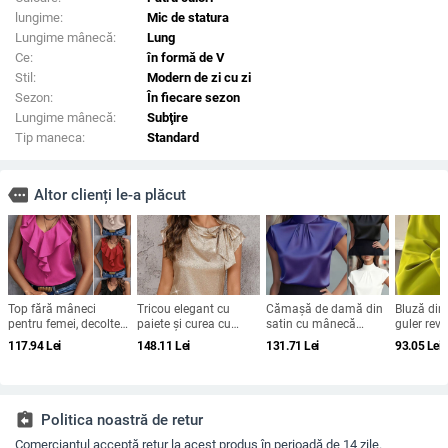
lungime:
Mic de statura
Lungime mânecă:
Lung
Ce:
în formă de V
Stil:
Modern de zi cu zi
Sezon:
În fiecare sezon
Lungime mânecă:
Subţire
Tip maneca:
Standard
more
Altor clienți le-a plăcut
Top fără mâneci
Tricou elegant cu
Cămașă de damă din
Bluză din
pentru femei, decolteu
paiete și curea cu
satin cu mânecă
guler reve
în V, poliester, model
fundă pentru femei
scurtă, design plisat,
solidă, cro
117.94
Lei
148.11
Lei
131.71
Lei
93.05
Lei
solid
024 toamna-iarna
guler înalt, textură
mâneci b
nou, mânecă
ușor zbârcită
mare – p
zburătoare, design
toamnă 
personalizat, pulover
assignment_return
Politica noastră de retur
Comerciantul acceptă retur la acest produs în perioadă de 14 zile.