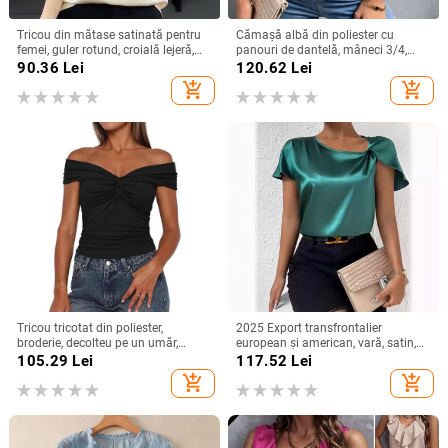
Tricou din mătase satinată pentru
Cămașă albă din poliester cu
femei, guler rotund, croială lejeră,
panouri de dantelă, mâneci 3/4,
mâneci 3/4, top lejer de vară
guler rotund, croială lejeră
90.36
Lei
120.62
Lei
add_shopping_cart
add_shopping_cart
Tricou tricotat din poliester,
2025 Export transfrontalier
broderie, decolteu pe un umăr,
european și american, vară, satin,
mâneci raglan, croială slim
cu mânecă scurtă, din satin răsucit,
105.29
Lei
117.52
Lei
culoare pură, top versatil, larg,
add_shopping_cart
add_shopping_cart
pentru femei