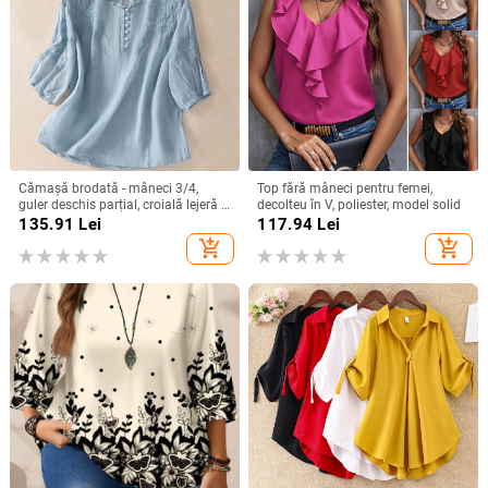
Cămașă brodată - mâneci 3/4,
Top fără mâneci pentru femei,
guler deschis parțial, croială lejeră -
decolteu în V, poliester, model solid
bumbac și in
135.91
Lei
117.94
Lei
add_shopping_cart
add_shopping_cart