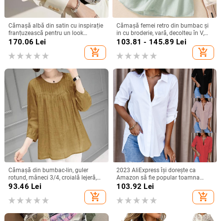
Cămașă albă din satin cu inspirație
Cămașă femei retro din bumbac și
franțuzească pentru un look
in cu broderie, vară, decolteu în V,
elegant la birou
croială lejeră, culoare solidă,
170.06
Lei
103.81 - 145.89
Lei
mânecă 3/4
add_shopping_cart
add_shopping_cart
Cămașă din bumbac-lin, guler
2023 AliExpress își dorește ca
rotund, mâneci 3/4, croială lejeră,
Amazon să fie popular toamna
stil urban de relaxare
anului 2023, cămașă simplă cu
93.46
Lei
103.92
Lei
mânecă lungă și decolteu în V
add_shopping_cart
add_shopping_cart
pentru femei, cămașă pentru femei