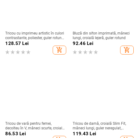
Tricou cu imprimeu artistic în culori
Bluză din sifon imprimată, mâneci
contrastante, poliester, guler rotund,
lungi, croială lejeră, guler rotund
mâneci medii, stil urban
128.57
Lei
92.46
Lei
add_shopping_cart
add_shopping_cart
Tricou de vară pentru femei,
Tricou de damă, croială Slim Fit,
decolteu în V, mâneci scurte, croială
mâneci lungi, guler neregulat,
lejeră, imprimeu cu efect 3D, stil
poliester, Toamna 2025
86.53
Lei
119.43
Lei
street casual