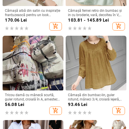
Cămașă albă din satin cu inspirație
Cămașă femei retro din bumbac și
franțuzească pentru un look
in cu broderie, vară, decolteu în V,
elegant la birou
croială lejeră, culoare solidă,
170.06
Lei
103.81 - 145.89
Lei
mânecă 3/4
add_shopping_cart
add_shopping_cart
Tricou damă cu mânecă scurtă,
Cămașă din bumbac-lin, guler
guler rotund, croială în A, amestec
rotund, mâneci 3/4, croială lejeră,
poliester-spandex, imprimat și
stil urban de relaxare
56.08
Lei
93.46
Lei
vopsit, Vara 2025
add_shopping_cart
add_shopping_cart