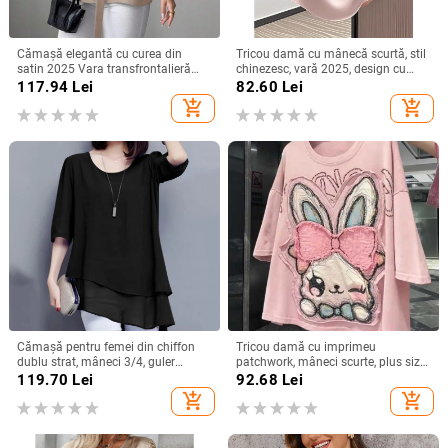
Cămașă elegantă cu curea din
Tricou damă cu mânecă scurtă, stil
satin 2025 Vara transfrontalieră
chinezesc, vară 2025, design cu
Îmbrăcăminte pentru femei
funda și bretele, croială Slim, top
117.94
Lei
82.60
Lei
Aliexpress Amazon Casual Confort
versatil
add_shopping_cart
add_shopping_cart
Independent Station
Cămașă pentru femei din chiffon
Tricou damă cu imprimeu
dublu strat, mâneci 3/4, guler
patchwork, mâneci scurte, plus size,
rotund, croială lejeră, lungime
croială lejeră, vară 2025
119.70
Lei
92.68
Lei
medie, amestec de poliester
add_shopping_cart
add_shopping_cart