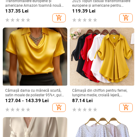
Transfrontaliere europene și
2025 Topuri casual transfrontaliere
americane Amazon toamnă nouă
europene și americane pentru
plus mărime femei moda
femei, din bumbac și in, cu nasturi,
137.35
Lei
119.39
Lei
imprimate lejer guler rotund
la modă
add_shopping_cart
add_shopping_cart
mânecă trei sferturi topuri femei
Cămașă dama cu mânecă scurtă,
Cămașă din chiffon pentru femei,
satin moale de poliester 95%+, guler
lungime medie, croială lejeră,
turn-down, pull-over, lungime
mâneci scurte, model uni, conținut
127.04 - 143.39
Lei
87.14
Lei
regular, stil elegant pentru deplasări
90–95% poliester
add_shopping_cart
add_shopping_cart
zilnice