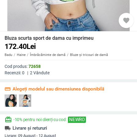
favorite
Bluza scurta sport de dama cu imprimeu
172.40
Lei
Badu
Haine
Îmbrăcăminte de damă
Bluze și tricouri de damă
Cod produs:
72658
Recenzii:
0
|
2
Vândute
straighten
Alegeți modelul sau dimensiunea disponibilă
redeem
NEWRO
-10% pentru noi clienți cu cod:
local_shipping
Livrare și retururi
Livrare:
09 August - 12 August