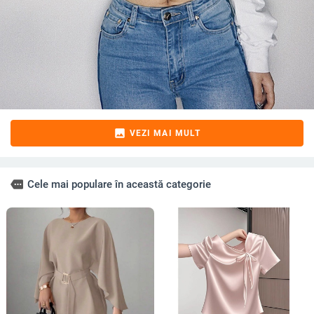
image
VEZI MAI MULT
more
Cele mai populare în această categorie