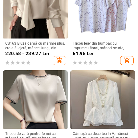
CS163 Bluza damă cu mărime plus,
Tricou lejer din bumbac cu
croială lejeră, mâneci lungi, din
imprimeu floral, mâneci scurte,
șifon cu șnur, top office de bază
guler rotund, croială lejeră
220.58 - 239.27
Lei
61.95
Lei
add_shopping_cart
add_shopping_cart
Tricou de vară pentru femei cu
Cămașă cu decolteu în V, mâneci