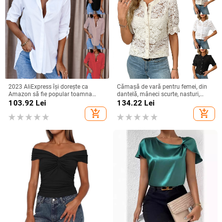
2023 AliExpress își dorește ca
Cămașă de vară pentru femei, din
Amazon să fie popular toamna
dantelă, mâneci scurte, nasturi,
anului 2023, cămașă simplă cu
imprimeu floral, croială lejeră, guler
103.92
Lei
134.22
Lei
mânecă lungă și decolteu în V
rotund, din bumbac-poliester
add_shopping_cart
add_shopping_cart
pentru femei, cămașă pentru femei