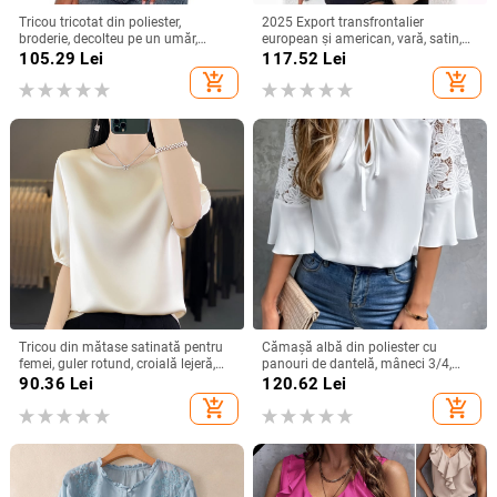
Tricou tricotat din poliester,
2025 Export transfrontalier
broderie, decolteu pe un umăr,
european și american, vară, satin,
mâneci raglan, croială slim
cu mânecă scurtă, din satin răsucit,
105.29
Lei
117.52
Lei
culoare pură, top versatil, larg,
add_shopping_cart
add_shopping_cart
pentru femei
Tricou din mătase satinată pentru
Cămașă albă din poliester cu
femei, guler rotund, croială lejeră,
panouri de dantelă, mâneci 3/4,
mâneci 3/4, top lejer de vară
guler rotund, croială lejeră
90.36
Lei
120.62
Lei
add_shopping_cart
add_shopping_cart