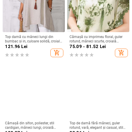
Top damă cu mâneci lungi din
Cămașă cu imprimeu floral, guler
bumbac și in, culoare solidă, croială
rotund, mâneci scurte, croială
lejeră, guler rotund, detalii de
relaxată, țesătură spandex (50–
121.96
Lei
75.09 - 81.52
Lei
cusături prin colaj
70%)
add_shopping_cart
add_shopping_cart
Cămașă din sifon, poliester, stil
Top de damă fără mâneci, guler
cardigan, mâneci lungi, croială
rotund, vară, elegant și casual, stil
lejeră
european, imprimeu abstract