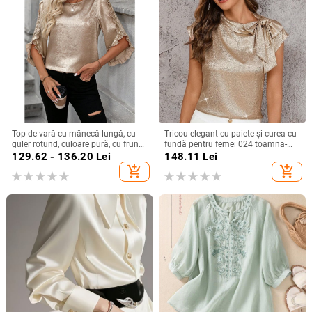
Top de vară cu mânecă lungă, cu
Tricou elegant cu paiete și curea cu
guler rotund, culoare pură, cu frunze
fundă pentru femei 024 toamna-
de lotus, pentru femei, stil simplu,
iarna nou, mânecă zburătoare,
129.62 - 136.20
Lei
148.11
Lei
Amazon, export transfrontalier
design personalizat, pulover
add_shopping_cart
add_shopping_cart
european și american, 2025