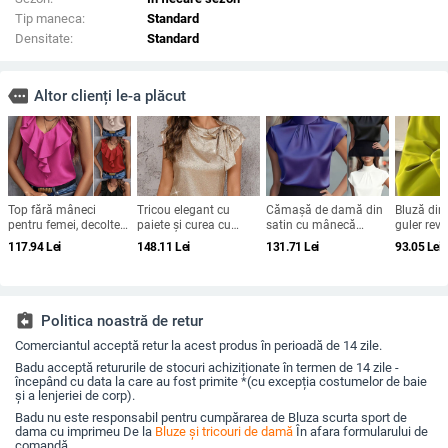
Tip maneca:
Standard
Densitate:
Standard
more
Altor clienți le-a plăcut
Top fără mâneci
Tricou elegant cu
Cămașă de damă din
Bluză din
pentru femei, decolteu
paiete și curea cu
satin cu mânecă
guler reve
în V, poliester, model
fundă pentru femei
scurtă, design plisat,
solidă, cro
117.94
Lei
148.11
Lei
131.71
Lei
93.05
Lei
solid
024 toamna-iarna
guler înalt, textură
mâneci b
nou, mânecă
ușor zbârcită
mare – p
zburătoare, design
toamnă 
personalizat, pulover
assignment_return
Politica noastră de retur
Comerciantul acceptă retur la acest produs în perioadă de 14 zile.
Badu acceptă retururile de stocuri achiziționate în termen de 14 zile -
începând cu data la care au fost primite *(cu excepția costumelor de baie
și a lenjeriei de corp).
Badu nu este responsabil pentru cumpărarea de Bluza scurta sport de
dama cu imprimeu De la
Bluze și tricouri de damă
În afara formularului de
comandă.