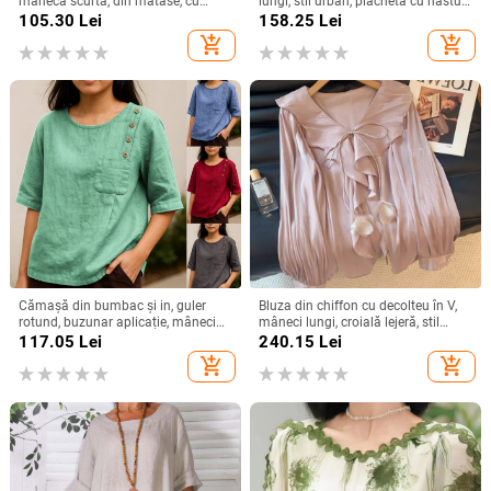
mânecă scurtă, din mătase, cu
lungi, stil urban, plachetă cu nasturi,
guler rotund și organza, cu bază de
croială standard
105.30
Lei
158.25
Lei
satin și acid acetic, vrac, din mătase
add_shopping_cart
add_shopping_cart
Mulberry
Cămașă din bumbac și in, guler
Bluza din chiffon cu decolteu în V,
rotund, buzunar aplicație, mâneci
mâneci lungi, croială lejeră, stil
3/4, stil pulover
elegant
117.05
Lei
240.15
Lei
add_shopping_cart
add_shopping_cart