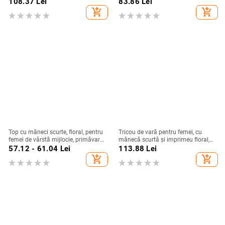
108.37
Lei
83.86
Lei
add_shopping_cart
add_shopping_cart
Top cu mâneci scurte, floral, pentru
Tricou de vară pentru femei, cu
femei de vârstă mijlocie, primăvară-
mânecă scurtă și imprimeu floral,
vară, plus size, guler rotund,
guler rotund fals, din două piese, cu
57.12 - 61.04
Lei
113.88
Lei
țesătură din bumbac-șifon
nasturi, transfrontalier european și
add_shopping_cart
add_shopping_cart
american, Amazon Temu, nou