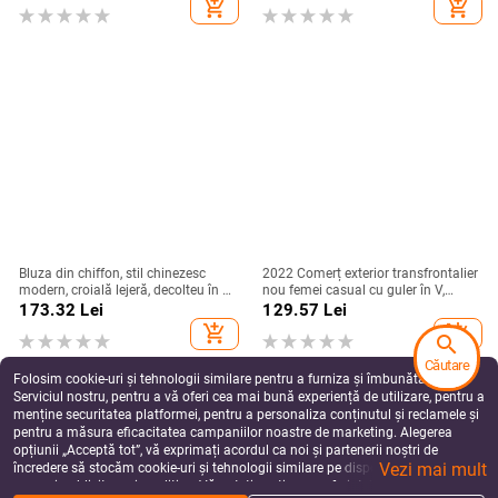
add_shopping_cart
add_shopping_cart
Bluza din chiffon, stil chinezesc
2022 Comerț exterior transfrontalier
modern, croială lejeră, decolteu în V,
nou femei casual cu guler în V,
mâneci 3/4, imprimeu, top versatil
mânecă lungă, pulover lejer din
173.32
Lei
129.57
Lei
dantelă, culoare transparentă,
add_shopping_cart
add_shopping_cart
search
tricou pentru femei
Căutare
Folosim cookie-uri și tehnologii similare pentru a furniza și îmbunătăți
Serviciul nostru, pentru a vă oferi cea mai bună experiență de utilizare, pentru a
menține securitatea platformei, pentru a personaliza conținutul și reclamele și
pentru a măsura eficacitatea campaniilor noastre de marketing. Alegerea
opțiunii „Acceptă tot”, vă exprimați acordul ca noi și partenerii noștri de
Vezi mai mult
încredere să stocăm cookie-uri și tehnologii similare pe dispozitivul dvs. în
scopuri publicitare și analitice. Vă puteți gestiona preferințele în orice moment