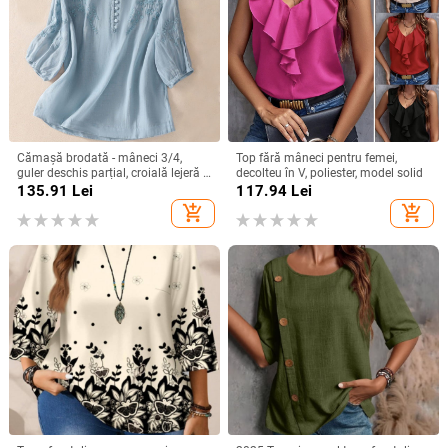
Cămașă brodată - mâneci 3/4,
Top fără mâneci pentru femei,
guler deschis parțial, croială lejeră -
decolteu în V, poliester, model solid
bumbac și in
135.91
Lei
117.94
Lei
add_shopping_cart
add_shopping_cart