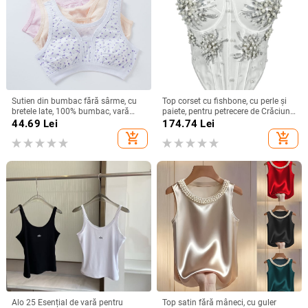
Sutien din bumbac fără sârme, cu
Top corset cu fishbone, cu perle și
bretele late, 100% bumbac, vară
paiete, pentru petrecere de Crăciun
2024, stil minimalist de bază
și Anul Nou
44.69
Lei
174.74
Lei
add_shopping_cart
add_shopping_cart
Alo 25 Esențial de vară pentru
Top satin fără mâneci, cu guler