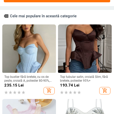
more
Cele mai populare în această categorie
Top bustier fără bretele, cu os de
Top tubular satin, croială Slim, fără
pește, croială A, poliester 80-90%,
bretele, poliester 95%+
vară 2025
235.15
Lei
193.74
Lei
add_shopping_cart
add_shopping_cart