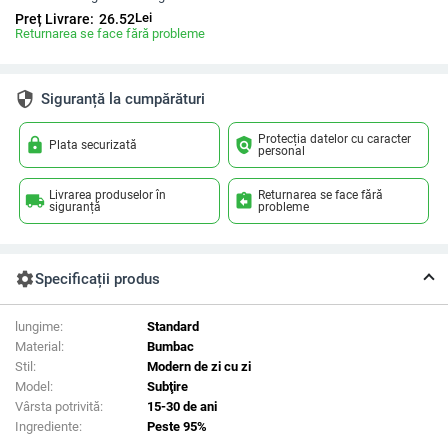
Lei
Preț Livrare:
26.52
Returnarea se face fără probleme
security
Siguranță la cumpărături
Protecția datelor cu caracter
lock
policy
Plata securizată
personal
Livrarea produselor în
Returnarea se face fără
local_shipping
assignment_return
siguranță
probleme
settings
Specificații produs
lungime:
Standard
Material:
Bumbac
Stil:
Modern de zi cu zi
Model:
Subţire
Vârsta potrivită:
15-30 de ani
Ingrediente:
Peste 95%