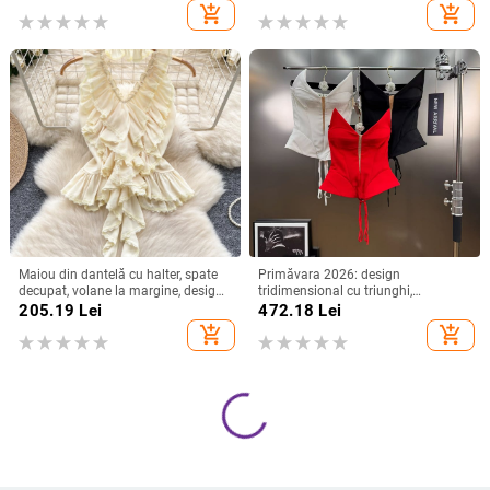
add_shopping_cart
add_shopping_cart
Maiou din dantelă cu halter, spate
Primăvara 2026: design
decupat, volane la margine, design
tridimensional cu triunghi,
de vară
patchwork perforat, șnur la talie, top
205.19
Lei
472.18
Lei
fără bretele, stil chic de nișă
add_shopping_cart
add_shopping_cart