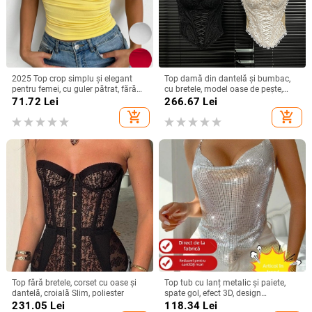
2025 Top crop simplu și elegant
Top damă din dantelă și bumbac,
pentru femei, cu guler pătrat, fără
cu bretele, model oase de pește,
mâneci, cu model european și
croială Slim, lungime scurtă
71.72
Lei
266.67
Lei
american, transfrontalier
add_shopping_cart
add_shopping_cart
Top fără bretele, corset cu oase și
Top tub cu lanț metalic și paiete,
dantelă, croială Slim, poliester
spate gol, efect 3D, design
neregulat, bretele halter detașabile
231.05
Lei
118.34
Lei