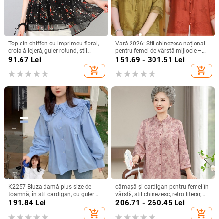
Top din chiffon cu imprimeu floral,
Vară 2026: Stil chinezesc național
croială lejeră, guler rotund, stil
pentru femei de vârstă mijlocie –
pulover
ansamblu de bluze care subțiază
91.67
Lei
151.69 - 301.51
Lei
silueta, elegant și versatil
add_shopping_cart
add_shopping_cart
K2257 Bluza damă plus size de
cămașă și cardigan pentru femei în
toamnă, în stil cardigan, cu guler
vârstă, stil chinezesc, retro literar,
mare, dublu strat și margine
conținut țesătură 30–50%, fără
191.84
Lei
206.71 - 260.45
Lei
dantelată, aspect dulce
guler
add_shopping_cart
add_shopping_cart