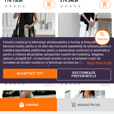
search
Căutare
Folosim cookie-uri și tehnologii similare pentru a furniza și îmbunătăți
ROCHII DE DAMĂ
ROCHII DE DAMĂ
Serviciul nostru, pentru a vă oferi cea mai bună experiență de utilizare, pentru a
menține securitatea platformei, pentru a personaliza conținutul și reclamele și
Fustă de lungime medie cu model
Rochie lungă de damă cu două
pentru a măsura eficacitatea campaniilor noastre de marketing. Alegerea
retro de trandafiri și curea - Fustă
rânduri de nasturi, din dantelă,
elegantă fără mâneci, linie A
pentru comerț exterior
opțiunii „Acceptă tot”, vă exprimați acordul ca noi și partenerii noștri de
148.63
Lei
206.19
Lei
transfrontalier, 2021, Amazon
Vezi mai mult
încredere să stocăm cookie-uri și tehnologii similare pe dispozitivul dvs. în
add_shopping_cart
add_shopping_cart
scopuri publicitare și analitice. Vă puteți gestiona preferințele în orice moment
făcând clic pe „Gestionează preferințele”. Pentru mai multe informații, vă
GESTIONEAZĂ
ACCEPTAȚI TOT
rugăm să consultați
Politica noastră de confidențialitate
.
PREFERINȚELE
local_mall
add_shopping_cart
CUMPĂRĂ
ADAUGAȚI ÎN COȘ