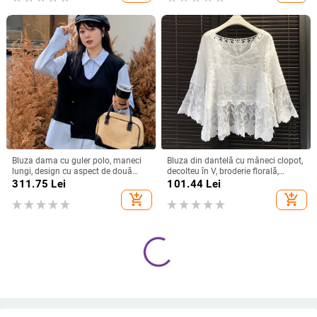
Bluza dama cu guler polo, maneci
Bluza din dantelă cu mâneci clopot,
lungi, design cu aspect de două
decolteu în V, broderie florală,
piese (faux) și efect slimming, tricot
croială scurtă, croială lejeră
311.75
Lei
101.44
Lei
din bumbac Mamba, 50–70%
add_shopping_cart
add_shopping_cart
bumbac / 30–50% poliester