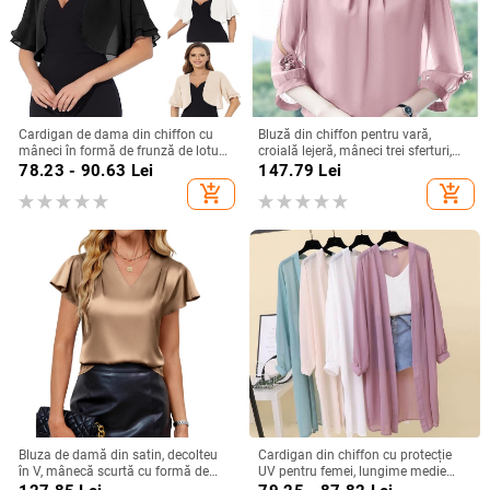
Cardigan de dama din chiffon cu
Bluză din chiffon pentru vară,
mâneci în formă de frunză de lotus,
croială lejeră, mâneci trei sferturi,
mâneci scurte, guler semi-deschis,
material poliester
78.23 - 90.63
Lei
147.79
Lei
poliester, lungime normală
add_shopping_cart
add_shopping_cart
Bluza de damă din satin, decolteu
Cardigan din chiffon cu protecție
în V, mânecă scurtă cu formă de
UV pentru femei, lungime medie
frunză de lotus, croială lejeră, uni
65–80 cm, guler polo, mâneci lungi