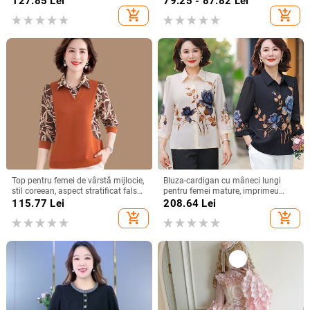
127.85
Lei
79.25 - 87.82
Lei
add_shopping_cart
add_shopping_cart
Top pentru femei de vârstă mijlocie,
Bluza-cardigan cu mâneci lungi
stil coreean, aspect stratificat fals
pentru femei mature, imprimeu
din două piese, mânecă lungă,
floral, croială lejeră, rever,
115.77
Lei
208.64
Lei
poliester >95%, toamnă 2024
primăvară-vară 2025, poliester
add_shopping_cart
add_shopping_cart