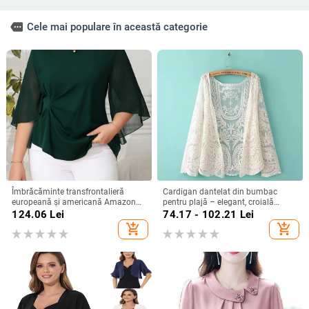
more
Cele mai populare în această categorie
Îmbrăcăminte transfrontalieră
Cardigan dantelat din bumbac
europeană și americană Amazon
pentru plajă – elegant, croială
Elegant Fashion Casual Elegant de
lejeră, guler rotund, mâneci lungi,
124.06
Lei
74.17 - 102.21
Lei
mărime mare din șifon cu mânecă
90–95% bumbac
add_shopping_cart
add_shopping_cart
scurtă și mânecă scurtă