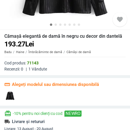
favorite
Cămașă elegantă de damă în negru cu decor din dantelă
193.27
Lei
Badu
Haine
Îmbrăcăminte de damă
Cămăși de damă
Cod produs:
71143
Recenzii:
0
|
1
Vândute
straighten
Alegeți modelul sau dimensiunea disponibilă
redeem
NEWRO
-10% pentru noi clienți cu cod:
local_shipping
Livrare și retururi
Livrare:
13 August - 20 August