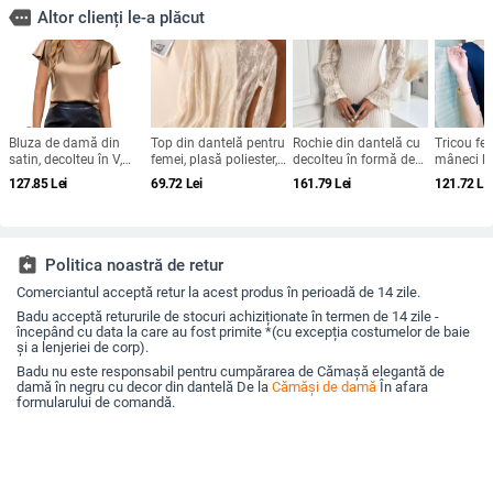
more
Altor clienți le-a plăcut
Bluza de damă din
Top din dantelă pentru
Rochie din dantelă cu
Tricou fe
satin, decolteu în V,
femei, plasă poliester,
decolteu în formă de
mâneci lu
mânecă scurtă cu
culoare uni, mâneci
U, mâneci lungi,
rotund, cr
127.85
Lei
69.72
Lei
161.79
Lei
121.72
Le
formă de frunză de
lungi, guler semi-înalt
croială mulat, lungime
material 
lotus, croială lejeră, uni
standardă 50–65 cm,
spandex
poliester
assignment_return
Politica noastră de retur
Comerciantul acceptă retur la acest produs în perioadă de 14 zile.
Badu acceptă retururile de stocuri achiziționate în termen de 14 zile -
începând cu data la care au fost primite *(cu excepția costumelor de baie
și a lenjeriei de corp).
Badu nu este responsabil pentru cumpărarea de Cămașă elegantă de
damă în negru cu decor din dantelă De la
Cămăși de damă
În afara
formularului de comandă.