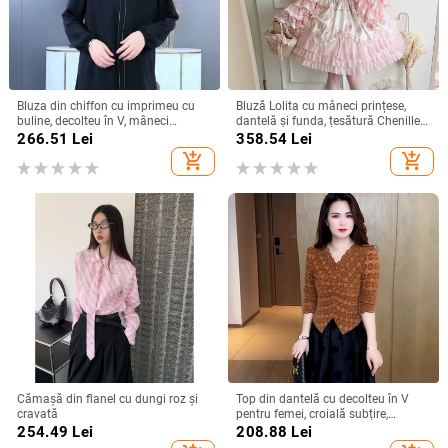
Bluza din chiffon cu imprimeu cu
Bluză Lolita cu mâneci prințese,
buline, decolteu în V, mâneci
dantelă și funda, țesătură Chenille
bufante, croială lejeră
cu 70–80% Spandex, guler de tip
266.51
Lei
358.54
Lei
liniar
add_shopping_cart
add_shopping_cart
Cămașă din flanel cu dungi roz și
Top din dantelă cu decolteu în V
cravată
pentru femei, croială subțire,
lungime cropt, mâneci lungi, pentru
254.49
Lei
208.88
Lei
primăvară și toamnă