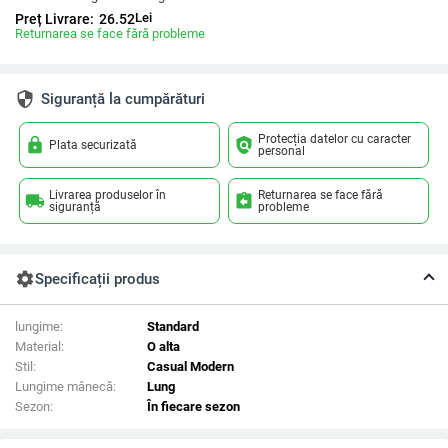
Lei
Preț Livrare:
26.52
Returnarea se face fără probleme
security
Siguranță la cumpărături
Protecția datelor cu caracter
lock
policy
Plata securizată
personal
Livrarea produselor în
Returnarea se face fără
local_shipping
assignment_return
siguranță
probleme
settings
Specificații produs
lungime:
Standard
Material:
O alta
Stil:
Casual Modern
Lungime mânecă:
Lung
Sezon:
În fiecare sezon