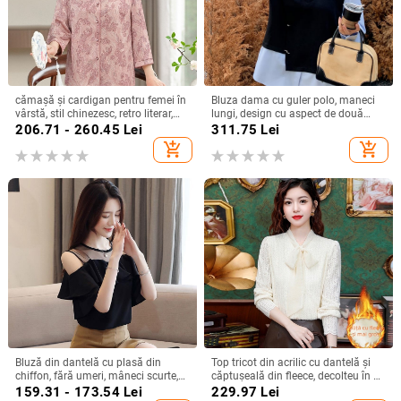
cămașă și cardigan pentru femei în
Bluza dama cu guler polo, maneci
vârstă, stil chinezesc, retro literar,
lungi, design cu aspect de două
conținut țesătură 30–50%, fără
piese (faux) și efect slimming, tricot
206.71 - 260.45
Lei
311.75
Lei
guler
din bumbac Mamba, 50–70%
add_shopping_cart
add_shopping_cart
bumbac / 30–50% poliester
Bluză din dantelă cu plasă din
Top tricot din acrilic cu dantelă și
chiffon, fără umeri, mâneci scurte,
căptușeală din fleece, decolteu în V,
primăvara 2022, stil urban lejer
mâneci lungi, croială dreaptă, Iarnă
159.31 - 173.54
Lei
229.97
Lei