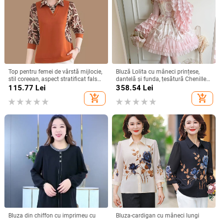
Top pentru femei de vârstă mijlocie,
Bluză Lolita cu mâneci prințese,
stil coreean, aspect stratificat fals
dantelă și funda, țesătură Chenille
din două piese, mânecă lungă,
cu 70–80% Spandex, guler de tip
115.77
Lei
358.54
Lei
poliester >95%, toamnă 2024
liniar
add_shopping_cart
add_shopping_cart
Bluza din chiffon cu imprimeu cu
Bluza-cardigan cu mâneci lungi