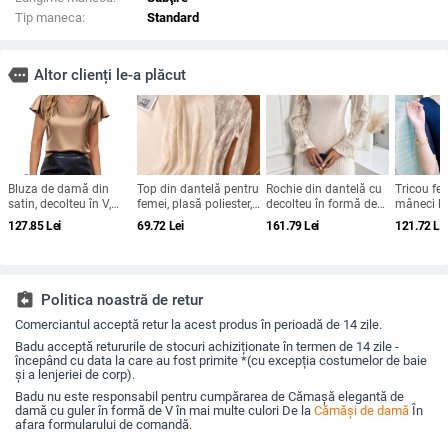
Tip maneca:
Standard
more
Altor clienți le-a plăcut
Bluza de damă din
Top din dantelă pentru
Rochie din dantelă cu
Tricou fe
satin, decolteu în V,
femei, plasă poliester,
decolteu în formă de
mâneci lu
mânecă scurtă cu
culoare uni, mâneci
U, mâneci lungi,
rotund, cr
127.85
Lei
69.72
Lei
161.79
Lei
121.72
Le
formă de frunză de
lungi, guler semi-înalt
croială mulat, lungime
material 
lotus, croială lejeră, uni
standardă 50–65 cm,
spandex
poliester
assignment_return
Politica noastră de retur
Comerciantul acceptă retur la acest produs în perioadă de 14 zile.
Badu acceptă retururile de stocuri achiziționate în termen de 14 zile -
începând cu data la care au fost primite *(cu excepția costumelor de baie
și a lenjeriei de corp).
Badu nu este responsabil pentru cumpărarea de Cămașă elegantă de
damă cu guler în formă de V în mai multe culori De la
Cămăși de damă
În
afara formularului de comandă.