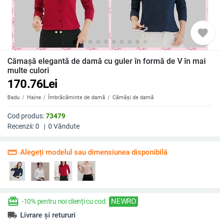
favorite
Cămașă elegantă de damă cu guler în formă de V în mai
multe culori
170.76
Lei
Badu
Haine
Îmbrăcăminte de damă
Cămăși de damă
Cod produs:
73479
Recenzii:
0
|
0
Vândute
straighten
Alegeți modelul sau dimensiunea disponibilă
redeem
NEWRO
-10% pentru noi clienți cu cod:
local_shipping
Livrare și retururi