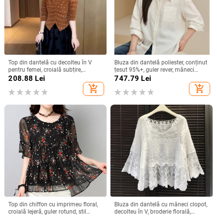
Top din dantelă cu decolteu în V
Bluza din dantelă poliester, conținut
pentru femei, croială subțire,
țesut 95%+, guler rever, mâneci
lungime cropt, mâneci lungi, pentru
lungi, croi slim, stil elegant pentru
208.88
Lei
747.79
Lei
primăvară și toamnă
birou
add_shopping_cart
add_shopping_cart
Top din chiffon cu imprimeu floral,
Bluza din dantelă cu mâneci clopot,
croială lejeră, guler rotund, stil
decolteu în V, broderie florală,