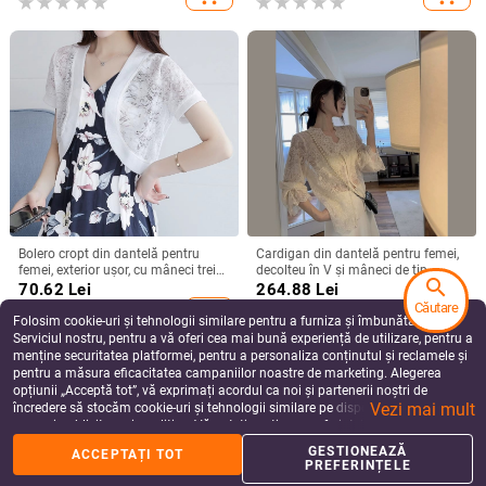
americane, noi, plasă transparentă,
sexy, cu mânecă lungă
Bolero cropt din dantelă pentru
Cardigan din dantelă pentru femei,
femei, exterior ușor, cu mâneci trei
decolteu în V și mâneci de tip
search
sferturi, potrivit pentru rochii cu
prințesă, amestec polyester-elastan,
70.62
Lei
264.88
Lei
bretele
conținutul principal al țesăturii 90–
Căutare
add_shopping_cart
add_shopping_cart
95%, Primăvara 2025
Folosim cookie-uri și tehnologii similare pentru a furniza și îmbunătăți
Serviciul nostru, pentru a vă oferi cea mai bună experiență de utilizare, pentru a
menține securitatea platformei, pentru a personaliza conținutul și reclamele și
pentru a măsura eficacitatea campaniilor noastre de marketing. Alegerea
opțiunii „Acceptă tot”, vă exprimați acordul ca noi și partenerii noștri de
Vezi mai mult
încredere să stocăm cookie-uri și tehnologii similare pe dispozitivul dvs. în
scopuri publicitare și analitice. Vă puteți gestiona preferințele în orice moment
făcând clic pe „Gestionează preferințele”. Pentru mai multe informații, vă
GESTIONEAZĂ
ACCEPTAȚI TOT
rugăm să consultați
Politica noastră de confidențialitate
.
PREFERINȚELE