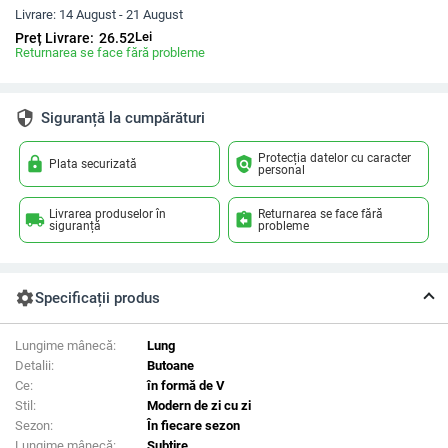
Livrare:
14 August - 21 August
Lei
Preț Livrare:
26.52
Returnarea se face fără probleme
security
Siguranță la cumpărături
Protecția datelor cu caracter
lock
policy
Plata securizată
personal
Livrarea produselor în
Returnarea se face fără
local_shipping
assignment_return
siguranță
probleme
settings
Specificații produs
Lungime mânecă:
Lung
Detalii:
Butoane
Ce:
în formă de V
Stil:
Modern de zi cu zi
Sezon:
În fiecare sezon
Lungime mânecă:
Subţire