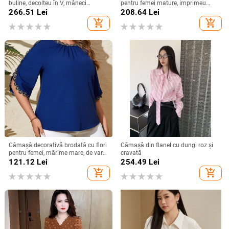
buline, decolteu în V, mâneci
pentru femei mature, imprimeu
bufante, croială lejeră
floral, croială lejeră, rever,
266.51
Lei
208.64
Lei
primăvară-vară 2025, poliester
add_shopping_cart
add_shopping_cart
Cămașă decorativă brodată cu flori
Cămașă din flanel cu dungi roz și
pentru femei, mărime mare, de vară
cravată
2025
121.12
Lei
254.49
Lei
add_shopping_cart
add_shopping_cart