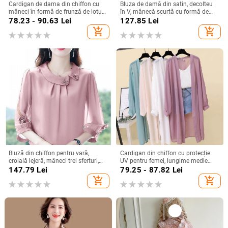
Cardigan de dama din chiffon cu
Bluza de damă din satin, decolteu
mâneci în formă de frunză de lotus,
în V, mânecă scurtă cu formă de
mâneci scurte, guler semi-deschis,
frunză de lotus, croială lejeră, uni
78.23 - 90.63
Lei
127.85
Lei
poliester, lungime normală
add_shopping_cart
add_shopping_cart
Bluză din chiffon pentru vară,
Cardigan din chiffon cu protecție
croială lejeră, mâneci trei sferturi,
UV pentru femei, lungime medie
material poliester
65–80 cm, guler polo, mâneci lungi
147.79
Lei
79.25 - 87.82
Lei
add_shopping_cart
add_shopping_cart