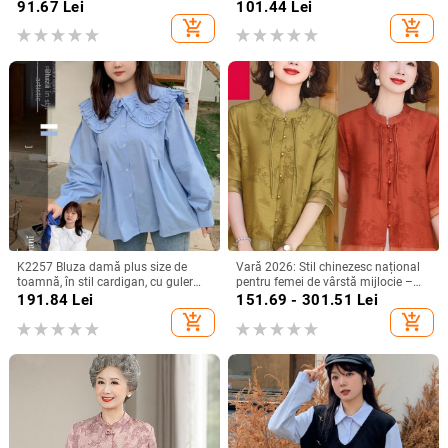
pulover
croială scurtă, croială lejeră
91.67
Lei
101.44
Lei
add_shopping_cart
add_shopping_cart
K2257 Bluza damă plus size de
Vară 2026: Stil chinezesc național
toamnă, în stil cardigan, cu guler
pentru femei de vârstă mijlocie –
mare, dublu strat și margine
ansamblu de bluze care subțiază
191.84
Lei
151.69 - 301.51
Lei
dantelată, aspect dulce
silueta, elegant și versatil
add_shopping_cart
add_shopping_cart