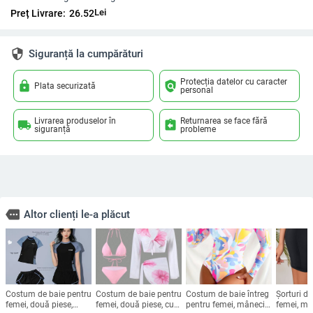
Lei
Preț Livrare:
26.52
security
Siguranță la cumpărături
Protecția datelor cu caracter
lock
policy
Plata securizată
personal
Livrarea produselor în
Returnarea se face fără
local_shipping
assignment_return
siguranță
probleme
more
Altor clienți le-a plăcut
Costum de baie pentru
Costum de baie pentru
Costum de baie întreg
Șorturi d
femei, două piese,
femei, două piese, cu
pentru femei, mâneci
femei, mo