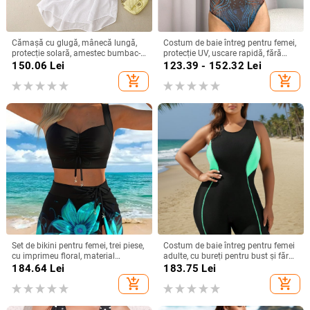
Cămașă cu glugă, mânecă lungă,
Costum de baie întreg pentru femei,
protecție solară, amestec bumbac-
protecție UV, uscare rapidă, fără
lin cu cânepă, cardigan de vară
mâneci, cu burete pentru bust,
150.06
Lei
123.39 - 152.32
Lei
imprimeu geometric
add_shopping_cart
add_shopping_cart
Set de bikini pentru femei, trei piese,
Costum de baie întreg pentru femei
cu imprimeu floral, material
adulte, cu bureți pentru bust și fără
poliester, cupe căptușite, fără
suport metalic, uscare rapidă,
184.64
Lei
183.75
Lei
mâneci, pentru înot.
elasticitate mare, poliester
add_shopping_cart
add_shopping_cart