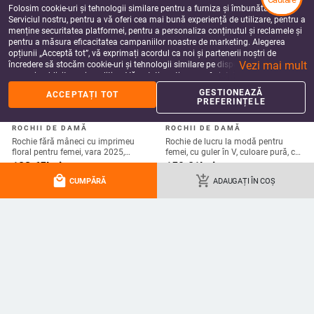
Folosim cookie-uri și tehnologii similare pentru a furniza și îmbunătăți
Serviciul nostru, pentru a vă oferi cea mai bună experiență de utilizare, pentru a
menține securitatea platformei, pentru a personaliza conținutul și reclamele și
pentru a măsura eficacitatea campaniilor noastre de marketing. Alegerea
Bustier din oțel
Costum de baie două
Pantaloni scurți de
Jachetă 
opțiunii „Acceptă tot”, vă exprimați acordul ca noi și partenerii noștri de
inoxidabil, inel în
piese, culoare uni,
înot pentru bărbați din
femei, cu 
Vezi mai mult
încredere să stocăm cookie-uri și tehnologii similare pe dispozitivul dvs. în
formă de W, sârmă
cupe preformate cu
sharkskin
dungi late
36.16
Lei
127.97
Lei
52.34 - 56.54
Lei
110.00
Le
scopuri publicitare și analitice. Vă puteți gestiona preferințele în orice moment
rotundă de 1,6 mm,
sârmă subțire și
impermeabili,
linii și de
făcând clic pe „Gestionează preferințele”. Pentru mai multe informații, vă
costum de baie și
bretele subțiri
respirabili, uscare
block, fer
GESTIONEAZĂ
ACCEPTAȚI TOT
rugăm să consultați
Politica noastră de confidențialitate
.
lenjerie într-o singură
încrucișate
rapidă, croială lejeră,
PREFERINȚELE
piesă
mărime XL
more_vert
more
Mai multe de la Imbracaminte pentru dama
local_mall
add_shopping_cart
CUMPĂRĂ
ADAUGAȚI ÎN COȘ
JAMBIERE DE MATERNITATE
ROCHII DE MIREASĂ
Jambiere de maternitate pentru
Rochie de seară cu siluetă de