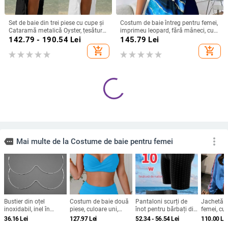
Set de baie din trei piese cu cupe și
Costum de baie întreg pentru femei,
Cataramă metalică Oyster, țesătură
imprimeu leopard, fără mâneci, cu
poliester, căptușeală poliester cu
bureți pentru bust, material
142.79 - 190.54
Lei
145.79
Lei
18% elastan, greutate țesătură 230
poliester
add_shopping_cart
add_shopping_cart
g
Set de bikini din două piese pentru
Costum de baie întreg pentru femei,
femei, 2026, cupe căptușite, fără
fără mâneci, cu cupă pentru bust
armături, siluetă subțire și acoperire
fără suport metalic, material 82%
152.59
Lei
145.49 - 150.16
Lei
a abdomenului
poliester, căptușeală 100% poliester
add_shopping_cart
add_shopping_cart