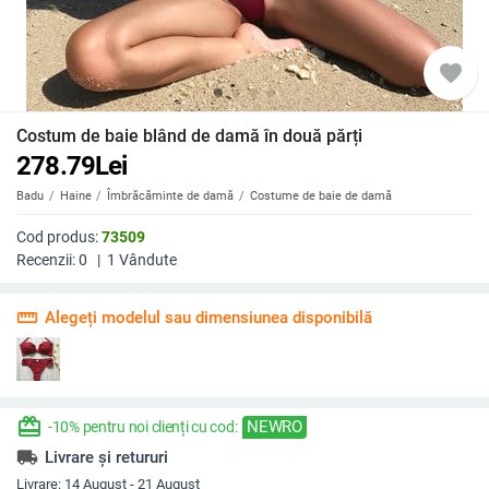
favorite
Costum de baie blând de damă în două părți
278.79
Lei
Badu
Haine
Îmbrăcăminte de damă
Costume de baie de damă
Cod produs:
73509
Recenzii:
0
|
1
Vândute
straighten
Alegeți modelul sau dimensiunea disponibilă
redeem
NEWRO
-10% pentru noi clienți cu cod:
local_shipping
Livrare și retururi
Livrare:
14 August - 21 August