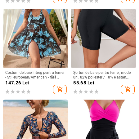
spandex 18%
și băi termale
Costum de baie întreg pentru femei
Șorturi de baie pentru femei, model
- Stil european/American - fără
uni, 82% poliester / 18% elastan,
mâneci - cu pernă la bust
țesătură poliester, stil briefs
147.26
Lei
55.68
Lei
add_shopping_cart
add_shopping_cart