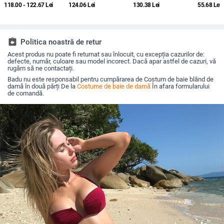
2025 vară, acoperire
imprimeu, fustă din
lungi, spate decupat,
poliester
118.00 - 122.67
Lei
124.06
Lei
130.38
Lei
55.68
Lei
conservatoare a
plasă pentru șolduri și
imprimeu sexy,
elastan, 
abdomenului, costum
acoperitoare cu
țesătură 85% poliester
poliester, 
de baie sport pentru
mâneci lungi
/ 15% elastan,
piscină și băi termale
căptușeală 95%
poliester / 5% elastan,
assignment_return
Politica noastră de retur
cu bureți pentru bust
Acest produs nu poate fi returnat sau înlocuit, cu excepția cazurilor de:
defecte, număr, culoare sau model incorect. Dacă apar astfel de cazuri, vă
rugăm să ne contactați.
Badu nu este responsabil pentru cumpărarea de Costum de baie blând de
damă în două părți De la
Costume de baie de damă
În afara formularului
de comandă.