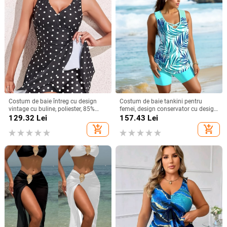
Costum de baie întreg cu design
Costum de baie tankini pentru
vintage cu buline, poliester, 85%
femei, design conservator cu design
poliester
divizat, fără mâneci, cu bureți în
129.32
Lei
157.43
Lei
zona sânilor, poliester cu
add_shopping_cart
add_shopping_cart
căptușeală de spandex