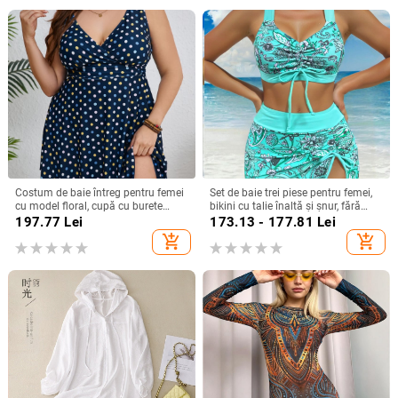
Costum de baie întreg pentru femei
Set de baie trei piese pentru femei,
cu model floral, cupă cu burete
bikini cu talie înaltă și șnur, fără
încorporată, fără bretele, elasticitate
bretele, cu burete la bust, din
197.77
Lei
173.13 - 177.81
Lei
mare, material poliester-elastan
poliester 85% și căptușeală 15%,
add_shopping_cart
add_shopping_cart
82%/18%
imprimeu cu flori zdrobite