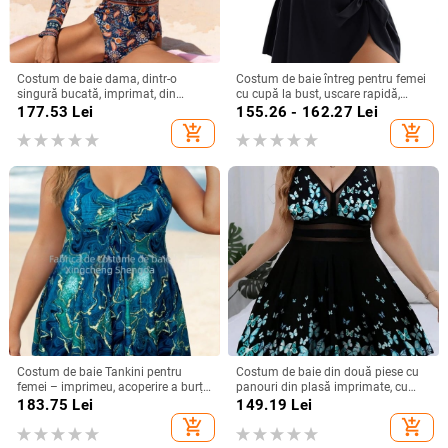
Costum de baie dama, dintr-o
Costum de baie întreg pentru femei
singură bucată, imprimat, din
cu cupă la bust, uscare rapidă,
nailon, căptușălă poliester cu
elasticitate înaltă, din nailon 80/20
177.53
Lei
155.26 - 162.27
Lei
elastan
cu căptușeală de poliester, fără
add_shopping_cart
add_shopping_cart
mâneci, 195 g
Costum de baie Tankini pentru
Costum de baie din două piese cu
femei – imprimeu, acoperire a burții,
panouri din plasă imprimate, cu
efect de subțiere, fără mâneci, cu
bureți la bust, 85% poliester / 15%
183.75
Lei
149.19
Lei
pernă pentru bust, poliester 82%,
elastan, căptușeală 95% poliester /
add_shopping_cart
add_shopping_cart
greutate 200 g
5% elastan, 150 g/m²