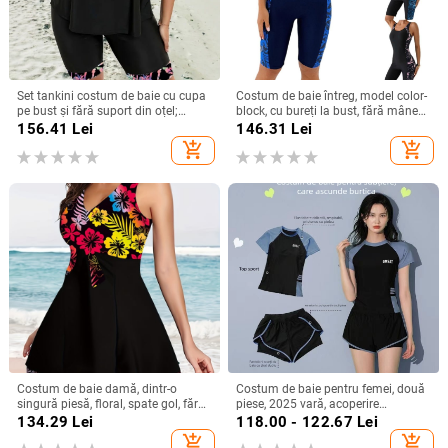
Set tankini costum de baie cu cupa
Costum de baie întreg, model color-
pe bust și fără suport din oțel;
block, cu bureți la bust, fără mâneci,
material poliester; conținut poliester
poliester
156.41
Lei
146.31
Lei
82%; model dungi sau uni;
add_shopping_cart
add_shopping_cart
elasticitate înaltă; potrivit pentru
înot
Costum de baie damă, dintr-o
Costum de baie pentru femei, două
singură piesă, floral, spate gol, fără
piese, 2025 vară, acoperire
mâneci, croială strânsă, elasticitate
conservatoare a abdomenului,
134.29
Lei
118.00 - 122.67
Lei
mare, poliester cu căptușeală din
costum de baie sport pentru piscină
add_shopping_cart
add_shopping_cart