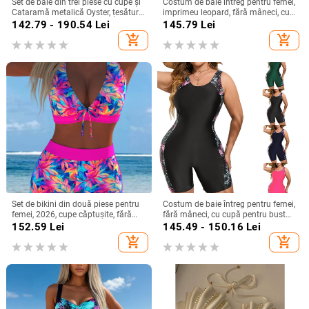
Set de baie din trei piese cu cupe și
Costum de baie întreg pentru femei,
Cataramă metalică Oyster, țesătură
imprimeu leopard, fără mâneci, cu
poliester, căptușeală poliester cu
bureți pentru bust, material
142.79 - 190.54
Lei
145.79
Lei
18% elastan, greutate țesătură 230
poliester
add_shopping_cart
add_shopping_cart
g
Set de bikini din două piese pentru
Costum de baie întreg pentru femei,
femei, 2026, cupe căptușite, fără
fără mâneci, cu cupă pentru bust
armături, siluetă subțire și acoperire
fără suport metalic, material 82%
152.59
Lei
145.49 - 150.16
Lei
a abdomenului
poliester, căptușeală 100% poliester
add_shopping_cart
add_shopping_cart