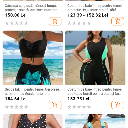
Cămașă cu glugă, mânecă lungă,
Costum de baie întreg pentru femei,
protecție solară, amestec bumbac-
protecție UV, uscare rapidă, fără
lin cu cânepă, cardigan de vară
mâneci, cu burete pentru bust,
150.06
Lei
123.39 - 152.32
Lei
imprimeu geometric
add_shopping_cart
add_shopping_cart
Set de bikini pentru femei, trei piese,
Costum de baie întreg pentru femei
cu imprimeu floral, material
adulte, cu bureți pentru bust și fără
poliester, cupe căptușite, fără
suport metalic, uscare rapidă,
184.64
Lei
183.75
Lei
mâneci, pentru înot.
elasticitate mare, poliester
add_shopping_cart
add_shopping_cart