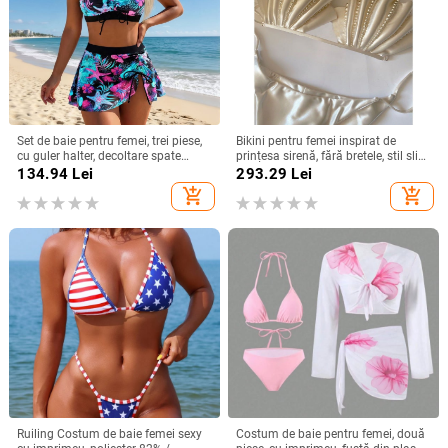
Set de baie pentru femei, trei piese,
Bikini pentru femei inspirat de
cu guler halter, decoltare spate
prințesa sirenă, fără bretele, stil slip,
deschis, siluetă subțire, imprimeu,
din mercerizată bumbac + vinilon,
134.94
Lei
293.29
Lei
push-up
căptușit cu bumbac, pentru femei
add_shopping_cart
add_shopping_cart
adulte, fără sârmă de susținere și
fără bureți
Ruiling Costum de baie femei sexy
Costum de baie pentru femei, două