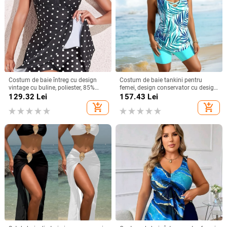
Costum de baie întreg cu design
Costum de baie tankini pentru
vintage cu buline, poliester, 85%
femei, design conservator cu design
poliester
divizat, fără mâneci, cu bureți în
129.32
Lei
157.43
Lei
zona sânilor, poliester cu
add_shopping_cart
add_shopping_cart
căptușeală de spandex