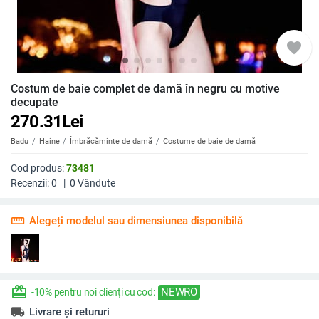
favorite
Costum de baie complet de damă în negru cu motive
decupate
270.31
Lei
Badu
Haine
Îmbrăcăminte de damă
Costume de baie de damă
Cod produs:
73481
Recenzii:
0
|
0
Vândute
straighten
Alegeți modelul sau dimensiunea disponibilă
redeem
NEWRO
-10% pentru noi clienți cu cod:
local_shipping
Livrare și retururi