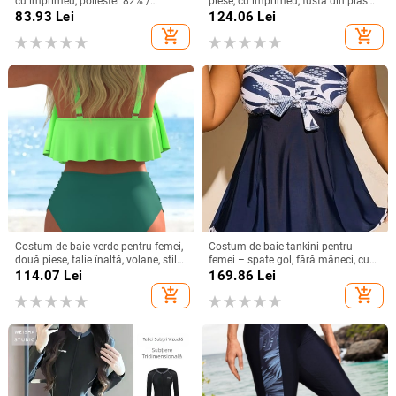
cu imprimeu, poliester 82% /
piese, cu imprimeu, fustă din plasă
căptușeală spandex 18%, cupe cu
pentru șolduri și acoperitoare cu
83.93
Lei
124.06
Lei
bureți fără suport metalic, fără
mâneci lungi
add_shopping_cart
add_shopping_cart
mâneci, croială bikini
Costum de baie verde pentru femei,
Costum de baie tankini pentru
două piese, talie înaltă, volane, stil
femei – spate gol, fără mâneci, cu
European-American
bureți pentru bust și fără suport
114.07
Lei
169.86
Lei
metalic, material poliester cu
add_shopping_cart
add_shopping_cart
căptușeală