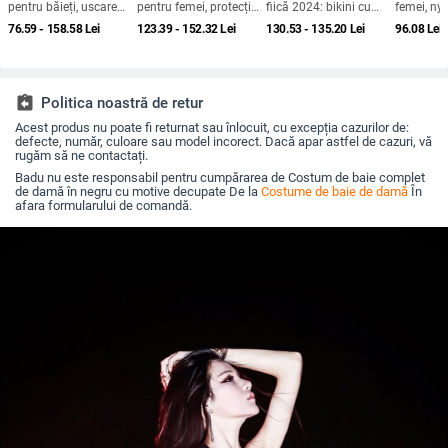
pentru băieți, uscare
pentru femei, protecție
fiică 2024: bikini cu
femei, ny
rapidă, cu căptușeală
UV, uscare rapidă, fără
fustă, două piese
nylon, stil
76.59 - 158.58
Lei
123.39 - 152.32
Lei
130.53 - 135.20
Lei
96.08
Lei
dublă – set de înot
mâneci, cu burete
pentru copii
pentru bust, imprimeu
geometric
assignment_return
Politica noastră de retur
Acest produs nu poate fi returnat sau înlocuit, cu excepția cazurilor de:
defecte, număr, culoare sau model incorect. Dacă apar astfel de cazuri, vă
rugăm să ne contactați.
Badu nu este responsabil pentru cumpărarea de Costum de baie complet
de damă în negru cu motive decupate De la
Costume de baie de damă
În
afara formularului de comandă.