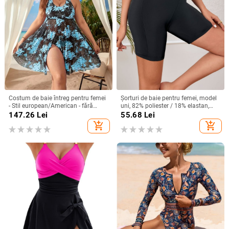
Costum de baie întreg pentru femei
Șorturi de baie pentru femei, model
- Stil european/American - fără
uni, 82% poliester / 18% elastan,
mâneci - cu pernă la bust
țesătură poliester, stil briefs
147.26
Lei
55.68
Lei
add_shopping_cart
add_shopping_cart