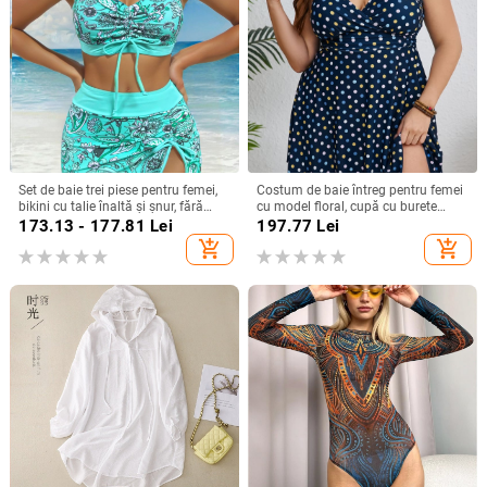
Set de baie trei piese pentru femei,
Costum de baie întreg pentru femei
bikini cu talie înaltă și șnur, fără
cu model floral, cupă cu burete
bretele, cu burete la bust, din
încorporată, fără bretele, elasticitate
173.13 - 177.81
Lei
197.77
Lei
poliester 85% și căptușeală 15%,
mare, material poliester-elastan
add_shopping_cart
add_shopping_cart
imprimeu cu flori zdrobite
82%/18%