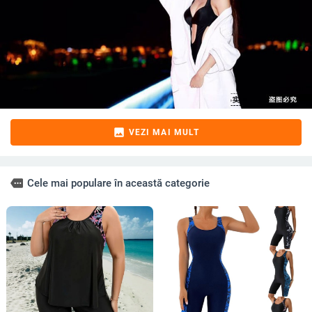
image
VEZI MAI MULT
more
Cele mai populare în această categorie