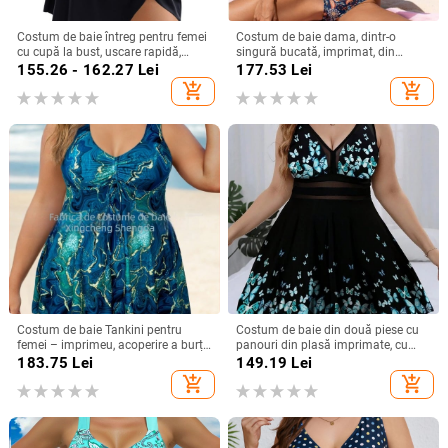
Costum de baie întreg pentru femei
Costum de baie dama, dintr-o
cu cupă la bust, uscare rapidă,
singură bucată, imprimat, din
elasticitate înaltă, din nailon 80/20
nailon, căptușălă poliester cu
155.26 - 162.27
Lei
177.53
Lei
cu căptușeală de poliester, fără
elastan
add_shopping_cart
add_shopping_cart
mâneci, 195 g
Costum de baie Tankini pentru
Costum de baie din două piese cu
femei – imprimeu, acoperire a burții,
panouri din plasă imprimate, cu
efect de subțiere, fără mâneci, cu
bureți la bust, 85% poliester / 15%
183.75
Lei
149.19
Lei
pernă pentru bust, poliester 82%,
elastan, căptușeală 95% poliester /
add_shopping_cart
add_shopping_cart
greutate 200 g
5% elastan, 150 g/m²