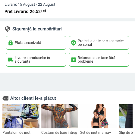
Livrare:
15 August - 22 August
Lei
Preț Livrare:
26.52
security
Siguranță la cumpărături
Protecția datelor cu caracter
lock
policy
Plata securizată
personal
Livrarea produselor în
Returnarea se face fără
local_shipping
assignment_return
siguranță
probleme
more
Altor clienți le-a plăcut
Pantaloni de înot
Costum de baie întreg
Set de înot mamă–
Slip de ba