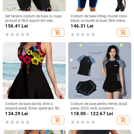
Set tankini costum de baie cu cupa
Costum de baie întreg, model color-
pe bust și fără suport din oțel;
block, cu bureți la bust, fără mâneci,
material poliester; conținut poliester
poliester
156.41
Lei
146.31
Lei
82%; model dungi sau uni;
add_shopping_cart
add_shopping_cart
elasticitate înaltă; potrivit pentru
înot
Costum de baie damă, dintr-o
Costum de baie pentru femei, două
singură piesă, floral, spate gol, fără
piese, 2025 vară, acoperire
mâneci, croială strânsă, elasticitate
conservatoare a abdomenului,
134.29
Lei
118.00 - 122.67
Lei
mare, poliester cu căptușeală din
costum de baie sport pentru piscină
add_shopping_cart
add_shopping_cart
spandex 18%
și băi termale