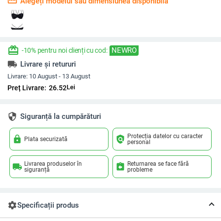
straighten
Alegeți modelul sau dimensiunea disponibilă
redeem
NEWRO
-10% pentru noi clienți cu cod:
local_shipping
Livrare și retururi
Livrare:
10 August - 13 August
Lei
Preț Livrare:
26.52
security
Siguranță la cumpărături
Protecția datelor cu caracter
lock
policy
Plata securizată
personal
Livrarea produselor în
Returnarea se face fără
local_shipping
assignment_return
siguranță
probleme
settings
Specificații produs