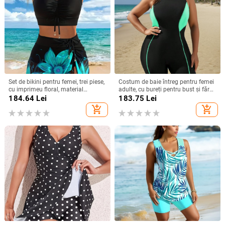
Set de bikini pentru femei, trei piese,
Costum de baie întreg pentru femei
cu imprimeu floral, material
adulte, cu bureți pentru bust și fără
poliester, cupe căptușite, fără
suport metalic, uscare rapidă,
184.64
Lei
183.75
Lei
mâneci, pentru înot.
elasticitate mare, poliester
add_shopping_cart
add_shopping_cart