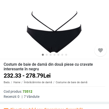
favorite
Costum de baie de damă din două piese cu cravate
interesante în negru
232.33 - 278.79
Lei
Badu
Haine
Îmbrăcăminte de damă
Costume de baie de damă
Cod produs:
73512
Recenzii:
0
|
7
Vândute