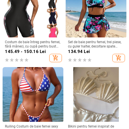
Costum de baie întreg pentru femei,
Set de baie pentru femei, trei piese,
fără mâneci, cu cupă pentru bust
cu guler halter, decoltare spate
fără suport metalic, material 82%
deschis, siluetă subțire, imprimeu,
145.49 - 150.16
Lei
134.94
Lei
poliester, căptușeală 100% poliester
push-up
add_shopping_cart
add_shopping_cart
Ruiling Costum de baie femei sexy
Bikini pentru femei inspirat de