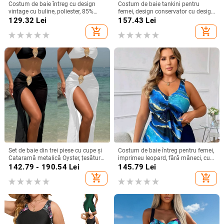
Costum de baie întreg cu design
Costum de baie tankini pentru
vintage cu buline, poliester, 85%
femei, design conservator cu design
poliester
divizat, fără mâneci, cu bureți în
129.32
Lei
157.43
Lei
zona sânilor, poliester cu
add_shopping_cart
add_shopping_cart
căptușeală de spandex
Set de baie din trei piese cu cupe și
Costum de baie întreg pentru femei,
Cataramă metalică Oyster, țesătură
imprimeu leopard, fără mâneci, cu
poliester, căptușeală poliester cu
bureți pentru bust, material
142.79 - 190.54
Lei
145.79
Lei
18% elastan, greutate țesătură 230
poliester
add_shopping_cart
add_shopping_cart
g