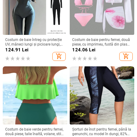
Costum de baie întreg cu protecție
Costum de baie pentru femei, două
UV, mâneci lungi și picioare lungi,
piese, cu imprimeu, fustă din plasă
uscare rapidă, pentru snorkeling și
pentru șolduri și acoperitoare cu
124.91
Lei
124.06
Lei
înot, mărime mare
mâneci lungi
add_shopping_cart
add_shopping_cart
Costum de baie verde pentru femei,
Șorturi de înot pentru femei, până la
două piese, talie înaltă, volane, stil
genunchi, cu model în dungi, 82%