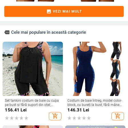
image
VEZI MAI MULT
more
Cele mai populare în această categorie
Set tankini costum de baie cu cupa
Costum de baie întreg, model color-
pe bust și fără suport din oțel;
block, cu bureți la bust, fără mâneci,
material poliester; conținut poliester
poliester
156.41
Lei
146.31
Lei
82%; model dungi sau uni;
add_shopping_cart
add_shopping_cart
elasticitate înaltă; potrivit pentru
înot