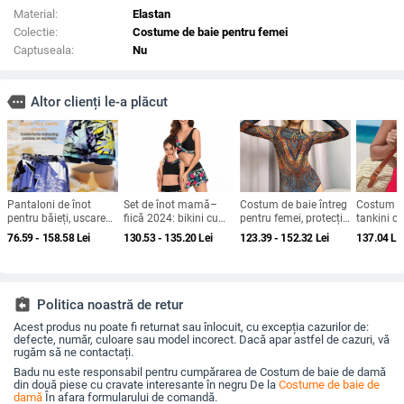
Material:
Elastan
Colectie:
Costume de baie pentru femei
Captuseala:
Nu
more
Altor clienți le-a plăcut
Pantaloni de înot
Set de înot mamă–
Costum de baie întreg
Costum d
pentru băieți, uscare
fiică 2024: bikini cu
pentru femei, protecție
tankini cu
rapidă, cu căptușeală
fustă, două piese
UV, uscare rapidă, fără
și pernă 
76.59 - 158.58
Lei
130.53 - 135.20
Lei
123.39 - 152.32
Lei
137.04
Le
dublă – set de înot
mâneci, cu burete
(poliester
pentru copii
pentru bust, imprimeu
greutate 
geometric
assignment_return
Politica noastră de retur
Acest produs nu poate fi returnat sau înlocuit, cu excepția cazurilor de:
defecte, număr, culoare sau model incorect. Dacă apar astfel de cazuri, vă
rugăm să ne contactați.
Badu nu este responsabil pentru cumpărarea de Costum de baie de damă
din două piese cu cravate interesante în negru De la
Costume de baie de
damă
În afara formularului de comandă.