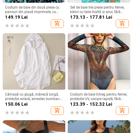
Costum de baie din două piese cu
Set de baie trei piese pentru femei,
panouri din plasă imprimate, cu
bikini cu talie înaltă și șnur, fără
bureți la bust, 85% poliester / 15%
bretele, cu burete la bust, din
149.19
Lei
173.13 - 177.81
Lei
elastan, căptușeală 95% poliester /
poliester 85% și căptușeală 15%,
add_shopping_cart
add_shopping_cart
5% elastan, 150 g/m²
imprimeu cu flori zdrobite
Cămașă cu glugă, mânecă lungă,
Costum de baie întreg pentru femei,
protecție solară, amestec bumbac-
protecție UV, uscare rapidă, fără
lin cu cânepă, cardigan de vară
mâneci, cu burete pentru bust,
150.06
Lei
123.39 - 152.32
Lei
imprimeu geometric
add_shopping_cart
add_shopping_cart