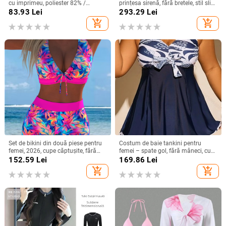
cu imprimeu, poliester 82% /
prințesa sirenă, fără bretele, stil slip,
căptușeală spandex 18%, cupe cu
din mercerizată bumbac + vinilon,
83.93
Lei
293.29
Lei
bureți fără suport metalic, fără
căptușit cu bumbac, pentru femei
add_shopping_cart
add_shopping_cart
mâneci, croială bikini
adulte, fără sârmă de susținere și
fără bureți
Set de bikini din două piese pentru
Costum de baie tankini pentru
femei, 2026, cupe căptușite, fără
femei – spate gol, fără mâneci, cu
armături, siluetă subțire și acoperire
bureți pentru bust și fără suport
152.59
Lei
169.86
Lei
a abdomenului
metalic, material poliester cu
add_shopping_cart
add_shopping_cart
căptușeală