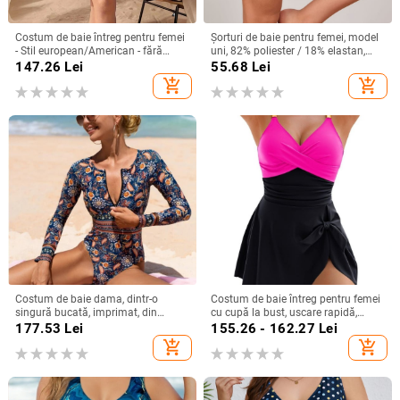
Costum de baie întreg pentru femei
Șorturi de baie pentru femei, model
- Stil european/American - fără
uni, 82% poliester / 18% elastan,
mâneci - cu pernă la bust
țesătură poliester, stil briefs
147.26
Lei
55.68
Lei
add_shopping_cart
add_shopping_cart
Costum de baie dama, dintr-o
Costum de baie întreg pentru femei
singură bucată, imprimat, din
cu cupă la bust, uscare rapidă,
nailon, căptușălă poliester cu
elasticitate înaltă, din nailon 80/20
177.53
Lei
155.26 - 162.27
Lei
elastan
cu căptușeală de poliester, fără
add_shopping_cart
add_shopping_cart
mâneci, 195 g