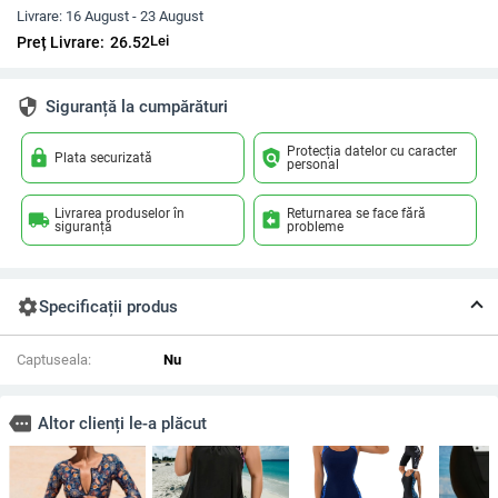
Livrare:
16 August - 23 August
Lei
Preț Livrare:
26.52
security
Siguranță la cumpărături
Protecția datelor cu caracter
lock
policy
Plata securizată
personal
Livrarea produselor în
Returnarea se face fără
local_shipping
assignment_return
siguranță
probleme
settings
Specificații produs
Captuseala:
Nu
more
Altor clienți le-a plăcut