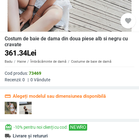
favorite
Costum de baie de dama din doua piese alb si negru cu
cravate
361.34
Lei
Badu
Haine
Îmbrăcăminte de damă
Costume de baie de damă
Cod produs:
73469
Recenzii:
0
|
0
Vândute
straighten
Alegeți modelul sau dimensiunea disponibilă
redeem
NEWRO
-10% pentru noi clienți cu cod:
local_shipping
Livrare și retururi