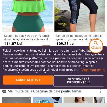
Costum de baie verde pentru femei,
Șorturi de înot pentru femei, până la
două piese, talie înaltă, volane, stil
genunchi, cu model în dungi, 82%
search
European-American
poliester, căptușeală spandex 18%,
114.07
Lei
109.25
Lei
potrivite pentru înot și activități în
Căutare
add_shopping_cart
add_shopping_cart
apă
Folosim cookie-uri și tehnologii similare pentru a furniza și îmbunătăți
Serviciul nostru, pentru a vă oferi cea mai bună experiență de utilizare, pentru a
menține securitatea platformei, pentru a personaliza conținutul și reclamele și
pentru a măsura eficacitatea campaniilor noastre de marketing. Alegerea
opțiunii „Acceptă tot”, vă exprimați acordul ca noi și partenerii noștri de
Vezi mai mult
încredere să stocăm cookie-uri și tehnologii similare pe dispozitivul dvs. în
scopuri publicitare și analitice. Vă puteți gestiona preferințele în orice moment
făcând clic pe „Gestionează preferințele”. Pentru mai multe informații, vă
GESTIONEAZĂ
ACCEPTAȚI TOT
rugăm să consultați
Politica noastră de confidențialitate
.
PREFERINȚELE
Costum de baie pentru femei, două
Costum de baie întreg pentru femei,