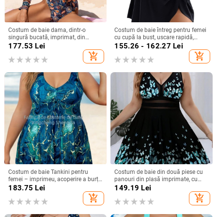
Costum de baie dama, dintr-o
Costum de baie întreg pentru femei
singură bucată, imprimat, din
cu cupă la bust, uscare rapidă,
nailon, căptușălă poliester cu
elasticitate înaltă, din nailon 80/20
177.53
Lei
155.26 - 162.27
Lei
elastan
cu căptușeală de poliester, fără
add_shopping_cart
add_shopping_cart
mâneci, 195 g
Costum de baie Tankini pentru
Costum de baie din două piese cu
femei – imprimeu, acoperire a burții,
panouri din plasă imprimate, cu
efect de subțiere, fără mâneci, cu
bureți la bust, 85% poliester / 15%
183.75
Lei
149.19
Lei
pernă pentru bust, poliester 82%,
elastan, căptușeală 95% poliester /
add_shopping_cart
add_shopping_cart
greutate 200 g
5% elastan, 150 g/m²