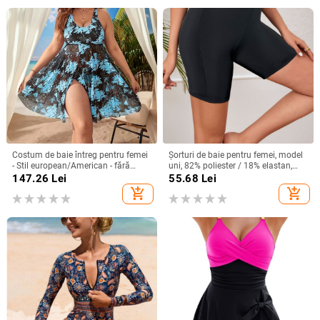
Costum de baie întreg pentru femei
Șorturi de baie pentru femei, model
- Stil european/American - fără
uni, 82% poliester / 18% elastan,
mâneci - cu pernă la bust
țesătură poliester, stil briefs
147.26
Lei
55.68
Lei
add_shopping_cart
add_shopping_cart