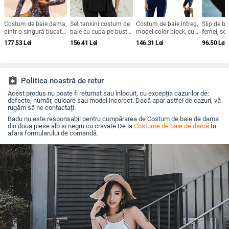
Costum de baie dama,
Set tankini costum de
Costum de baie întreg,
Slip de ba
dintr-o singură bucată,
baie cu cupa pe bust
model color-block, cu
femei, sol
imprimat, din nailon,
și fără suport din oțel;
bureți la bust, fără
82% cu c
177.53
Lei
156.41
Lei
146.31
Lei
96.50
Lei
căptușălă poliester cu
material poliester;
mâneci, poliester
90%, pent
elastan
conținut poliester 82%;
model dungi sau uni;
elasticitate înaltă;
potrivit pentru înot
assignment_return
Politica noastră de retur
Acest produs nu poate fi returnat sau înlocuit, cu excepția cazurilor de:
defecte, număr, culoare sau model incorect. Dacă apar astfel de cazuri, vă
rugăm să ne contactați.
Badu nu este responsabil pentru cumpărarea de Costum de baie de dama
din doua piese alb si negru cu cravate De la
Costume de baie de damă
În
afara formularului de comandă.