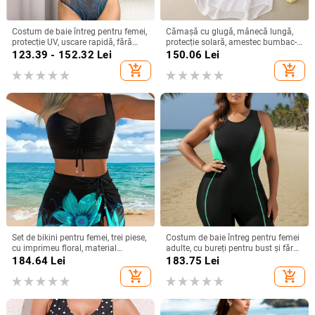
Costum de baie întreg pentru femei,
Cămașă cu glugă, mânecă lungă,
protecție UV, uscare rapidă, fără
protecție solară, amestec bumbac-
mâneci, cu burete pentru bust,
lin cu cânepă, cardigan de vară
123.39 - 152.32
Lei
150.06
Lei
imprimeu geometric
add_shopping_cart
add_shopping_cart
Set de bikini pentru femei, trei piese,
Costum de baie întreg pentru femei
cu imprimeu floral, material
adulte, cu bureți pentru bust și fără
poliester, cupe căptușite, fără
suport metalic, uscare rapidă,
184.64
Lei
183.75
Lei
mâneci, pentru înot.
elasticitate mare, poliester
add_shopping_cart
add_shopping_cart