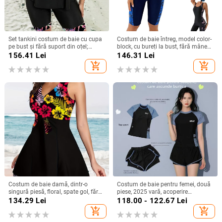
Set tankini costum de baie cu cupa
Costum de baie întreg, model color-
pe bust și fără suport din oțel;
block, cu bureți la bust, fără mâneci,
material poliester; conținut poliester
poliester
156.41
Lei
146.31
Lei
82%; model dungi sau uni;
add_shopping_cart
add_shopping_cart
elasticitate înaltă; potrivit pentru
înot
Costum de baie damă, dintr-o
Costum de baie pentru femei, două
singură piesă, floral, spate gol, fără
piese, 2025 vară, acoperire
mâneci, croială strânsă, elasticitate
conservatoare a abdomenului,
134.29
Lei
118.00 - 122.67
Lei
mare, poliester cu căptușeală din
costum de baie sport pentru piscină
add_shopping_cart
add_shopping_cart
spandex 18%
și băi termale