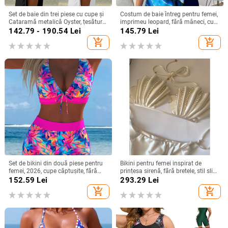
Set de baie din trei piese cu cupe și
Costum de baie întreg pentru femei,
Cataramă metalică Oyster, țesătură
imprimeu leopard, fără mâneci, cu
poliester, căptușeală poliester cu
bureți pentru bust, material
142.79 - 190.54
Lei
145.79
Lei
18% elastan, greutate țesătură 230
poliester
add_shopping_cart
add_shopping_cart
g
Set de bikini din două piese pentru
Bikini pentru femei inspirat de
femei, 2026, cupe căptușite, fără
prințesa sirenă, fără bretele, stil slip,
armături, siluetă subțire și acoperire
din mercerizată bumbac + vinilon,
152.59
Lei
293.29
Lei
a abdomenului
căptușit cu bumbac, pentru femei
add_shopping_cart
add_shopping_cart
adulte, fără sârmă de susținere și
fără bureți