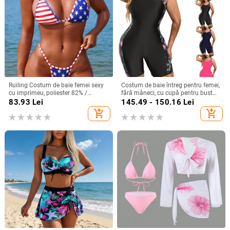
Ruiling Costum de baie femei sexy
Costum de baie întreg pentru femei,
cu imprimeu, poliester 82% /
fără mâneci, cu cupă pentru bust
căptușeală spandex 18%, cupe cu
fără suport metalic, material 82%
83.93
Lei
145.49 - 150.16
Lei
bureți fără suport metalic, fără
poliester, căptușeală 100% poliester
add_shopping_cart
add_shopping_cart
mâneci, croială bikini