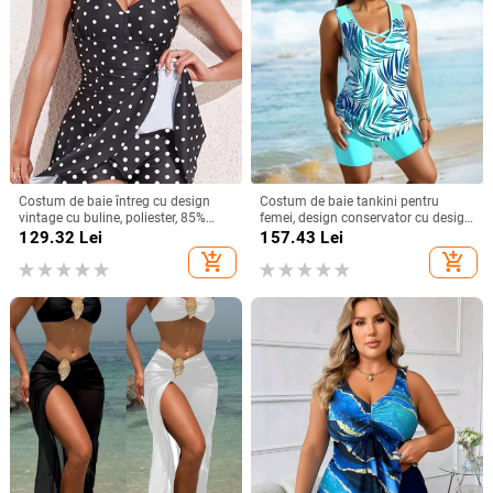
Costum de baie întreg cu design
Costum de baie tankini pentru
vintage cu buline, poliester, 85%
femei, design conservator cu design
poliester
divizat, fără mâneci, cu bureți în
129.32
Lei
157.43
Lei
zona sânilor, poliester cu
add_shopping_cart
add_shopping_cart
căptușeală de spandex