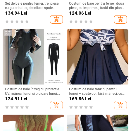
Set de baie pentru femei, trei piese,
Costum de baie pentru femei, două
cu guler halter, decoltare spate
piese, cu imprimeu, fustă din plasă
deschis, siluetă subțire, imprimeu,
pentru șolduri și acoperitoare cu
134.94
Lei
124.06
Lei
push-up
mâneci lungi
add_shopping_cart
add_shopping_cart
Costum de baie întreg cu protecție
Costum de baie tankini pentru
UV, mâneci lungi și picioare lungi,
femei – spate gol, fără mâneci, cu
uscare rapidă, pentru snorkeling și
bureți pentru bust și fără suport
124.91
Lei
169.86
Lei
înot, mărime mare
metalic, material poliester cu
add_shopping_cart
add_shopping_cart
căptușeală