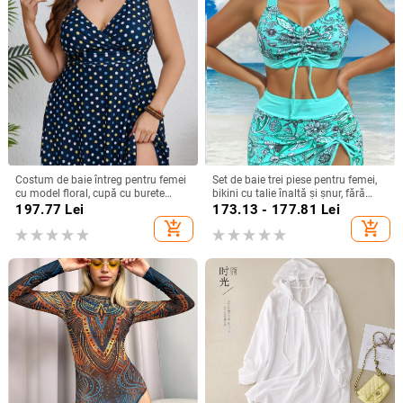
Costum de baie întreg pentru femei
Set de baie trei piese pentru femei,
cu model floral, cupă cu burete
bikini cu talie înaltă și șnur, fără
încorporată, fără bretele, elasticitate
bretele, cu burete la bust, din
197.77
Lei
173.13 - 177.81
Lei
mare, material poliester-elastan
poliester 85% și căptușeală 15%,
add_shopping_cart
add_shopping_cart
82%/18%
imprimeu cu flori zdrobite