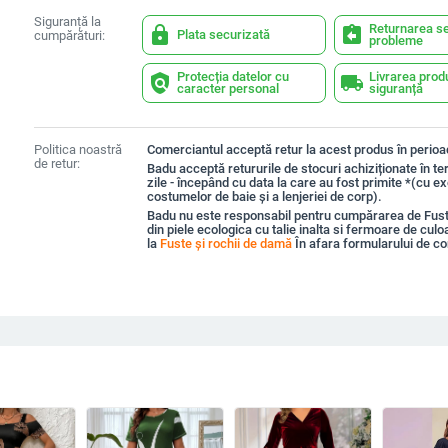
Siguranță la
Returnarea se
lock
assignment_return
Plata securizată
cumpărături:
probleme
Protecția datelor cu
Livrarea prod
policy
local_shipping
caracter personal
siguranță
Politica noastră
Comerciantul acceptă retur la acest produs în perioad
de retur:
Badu acceptă retururile de stocuri achiziționate în t
zile - începând cu data la care au fost primite *(cu e
costumelor de baie și a lenjeriei de corp).
Badu nu este responsabil pentru cumpărarea de Fus
din piele ecologica cu talie inalta si fermoare de cul
la
Fuste și rochii de damă
În afara formularului de c