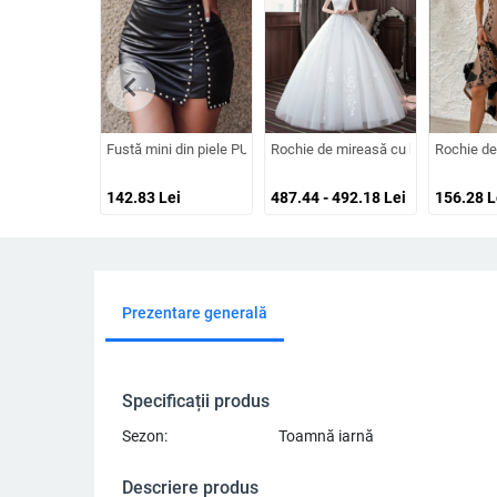
chevron_left
Fustă mini din piele PU cu fermoar și mărgele, transfrontalieră 
Rochie de mireasă cu bretele la umă
Rochie de
142.83
Lei
487.44 - 492.18
Lei
156.28
L
Prezentare generală
Specificații produs
Sezon:
Toamnă iarnă
Descriere produs