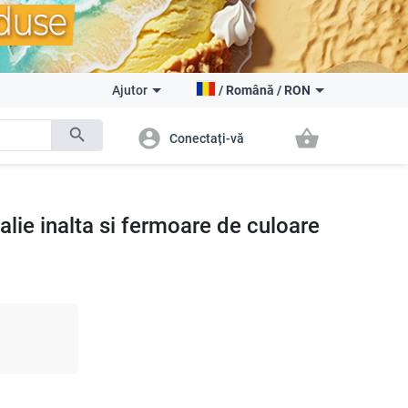
Ajutor
/
Română
/
RON
search
account_circle
shopping_basket
Conectați-vă
alie inalta si fermoare de culoare