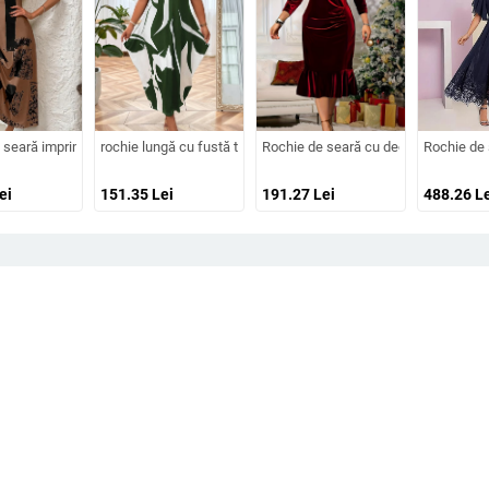
Amazon Fashion, talie neregulată, sexy, slim-fit
r, fără mâneci, talie medie, fustă tutu, mătase Mulberry și bumbac
 seară imprimată din Brushed Milk Silk, cu un umăr, decolteu pătrat, mâneci scu
rochie lungă cu fustă tip felinar, imprimeu geometric, guler rot
Rochie de seară cu decolteu în V, mâne
Rochie de 
ei
151.35
Lei
191.27
Lei
488.26
Le