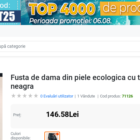
Fusta de dama din piele ecologica cu t
neagra
0
Evaluări utilizator
1
Vândute
Cod produs:
71126
146.58
Lei
Preț:
Culori
disponibile: