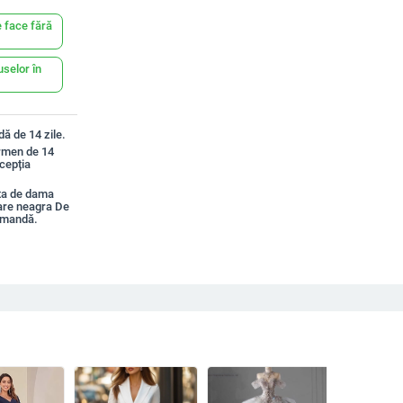
 face fără
uselor în
ă de 14 zile.
ermen de 14
xcepția
ta de dama
oare neagra De
omandă.