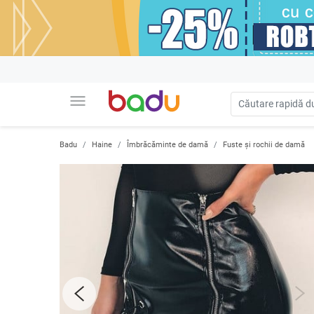
menu
Badu
Haine
Îmbrăcăminte de damă
Fuste și rochii de damă