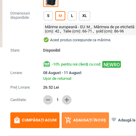
Dimensiuni
S
M
L
XL
disponibile:
Mărime europeană - EU:
M
Mărimea de pe etichetă:
(cm):
42
Talie (cm):
66-71
șold (cm):
86-96
check_circle
Acest produs corespunde ca mărime.
Stare:
Disponibil
redeem
NEWRO
-10% pentru noi clienți cu cod:
Livrare:
08 August - 11 August
Ușor de returnat
Preț Livrare:
26.52
Lei
remove
add
Cantitate:
1
local_mall
add_shopping_cart
favorite
Adaugă la 
CUMPĂRAȚI ACUM
ADAUGAȚI ÎN COȘ