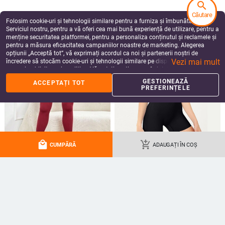
search
Căutare
Folosim cookie-uri și tehnologii similare pentru a furniza și îmbunătăți
Serviciul nostru, pentru a vă oferi cea mai bună experiență de utilizare, pentru a
menține securitatea platformei, pentru a personaliza conținutul și reclamele și
pentru a măsura eficacitatea campaniilor noastre de marketing. Alegerea
opțiunii „Acceptă tot”, vă exprimați acordul ca noi și partenerii noștri de
Vezi mai mult
încredere să stocăm cookie-uri și tehnologii similare pe dispozitivul dvs. în
scopuri publicitare și analitice. Vă puteți gestiona preferințele în orice moment
făcând clic pe „Gestionează preferințele”. Pentru mai multe informații, vă
GESTIONEAZĂ
ACCEPTAȚI TOT
rugăm să consultați
Politica noastră de confidențialitate
.
PREFERINȚELE
Rochie din dantelă, stil britanic,
Rochie de mireasă/ domnișoară de
broderie, vară 2025
onoare din dantelă, mâneci lungi,
decolteu adânc în V, despicare, tren
250.87 - 270.00
Lei
211.77
Lei
mic, 95% poliester
add_shopping_cart
add_shopping_cart
local_mall
add_shopping_cart
CUMPĂRĂ
ADAUGAȚI ÎN COȘ