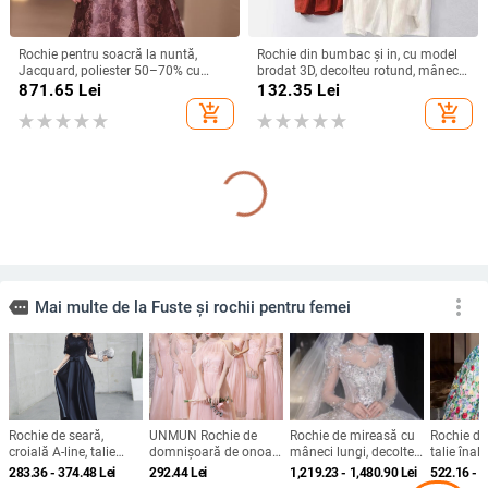
Rochie pentru soacră la nuntă,
Rochie din bumbac și in, cu model
Jacquard, poliester 50–70% cu
brodat 3D, decolteu rotund, mâneci
spandex <30%, lungime midi,
scurte, talie lejeră, croială în linie A,
871.65
Lei
132.35
Lei
primăvara 2025, stil socialite
lungă.
add_shopping_cart
add_shopping_cart
Rochie cu buline franceze Amazon
Rochie de seară din dantelă pentru
2025 de vară retro cu temperament
femei, decolteu off-shoulder, mâneci
nou, talie subțire, fustă pentru femei
scurte, croială în A, talie înaltă,
183.75
Lei
564.86
Lei
Lungă pentru petreceri
add_shopping_cart
add_shopping_cart