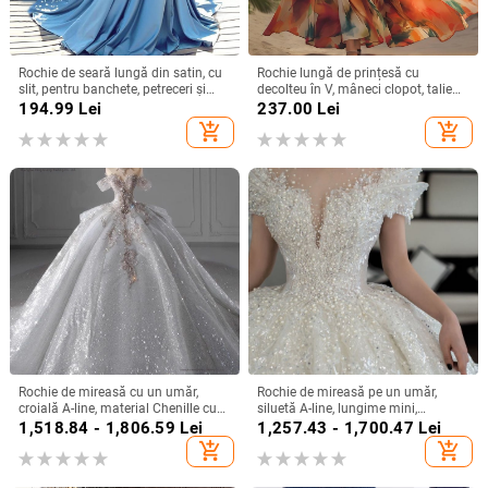
Rochie de seară lungă din satin, cu
Rochie lungă de prințesă cu
slit, pentru banchete, petreceri și
decolteu în V, mâneci clopot, talie
evenimente formale
înaltă, imprimeu geometric,
194.99
Lei
237.00
Lei
poliester
add_shopping_cart
add_shopping_cart
Rochie de mireasă cu un umăr,
Rochie de mireasă pe un umăr,
croială A-line, material Chenille cu
siluetă A-line, lungime mini,
Spandex, talie înaltă
țesătură chenille cu spandex,
1,518.84 - 1,806.59
Lei
1,257.43 - 1,700.47
Lei
primăvara 2024
add_shopping_cart
add_shopping_cart