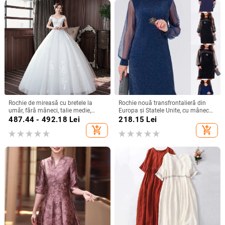
Rochie de mireasă cu bretele la
Rochie nouă transfrontalieră din
umăr, fără mâneci, talie medie,
Europa și Statele Unite, cu mânecă
fustă tutu, mătase Mulberry și
lungă, plasă, cusături argintii, cu
487.44 - 492.18
Lei
218.15
Lei
bumbac
guler rotund, industrie grea, fustă
add_shopping_cart
add_shopping_cart
elegantă de calitate la modă