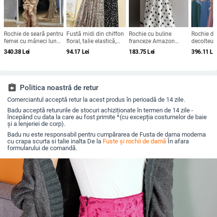
Rochie de seară pentru
Fustă midi din chiffon
Rochie cu buline
Rochie de
femei cu mâneci lungi,
floral, talie elastică,
franceze Amazon
decolteu 
talie înaltă, fustă
croială A-line, plus
2025 de vară retro cu
mâneci cl
340.38
Lei
94.17
Lei
183.75
Lei
396.11
Le
lungă, țesătură spray
size, siluetă drapată
temperament nou,
appliqué 
metalică, poliester
talie subțire, fustă
paiete, cr
95%+
pentru femei
line
assignment_return
Politica noastră de retur
Comerciantul acceptă retur la acest produs în perioadă de 14 zile.
Badu acceptă retururile de stocuri achiziționate în termen de 14 zile -
începând cu data la care au fost primite *(cu excepția costumelor de baie
și a lenjeriei de corp).
Badu nu este responsabil pentru cumpărarea de Fusta de dama moderna
cu crapa scurta si talie inalta De la
Fuste și rochii de damă
În afara
formularului de comandă.