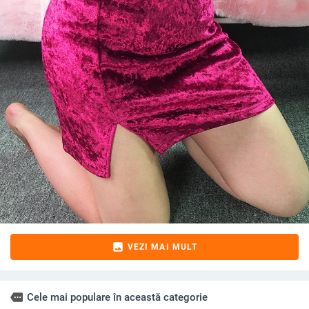
image
VEZI MAI MULT
more
Cele mai populare în această categorie