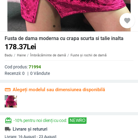
favorite
Fusta de dama moderna cu crapa scurta si talie inalta
178.37
Lei
Badu
Haine
Îmbrăcăminte de damă
Fuste și rochii de damă
Cod produs:
71994
Recenzii:
0
|
0
Vândute
straighten
Alegeți modelul sau dimensiunea disponibilă
redeem
NEWRO
-10% pentru noi clienți cu cod:
local_shipping
Livrare și retururi
Livrare:
16 August - 23 August