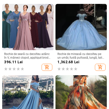
Rochie de seară cu decolteu adânc
Rochie de mireasă cu decolteu pe
în V, mâneci clopot, appliqué brodat
un umăr, fustă pufoasă, lungă, talie
cu paiete, croială lungă A-line
înaltă, material poliester
396.11
Lei
1,362.68
Lei
add_shopping_cart
add_shopping_cart