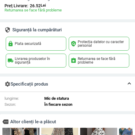
Lei
Preț Livrare:
26.52
Returnarea se face fără probleme
security
Siguranță la cumpărături
Protecția datelor cu caracter
lock
policy
Plata securizată
personal
Livrarea produselor în
Returnarea se face fără
local_shipping
assignment_return
siguranță
probleme
settings
Specificații produs
lungime:
Mic de statura
Sezon:
În fiecare sezon
more
Altor clienți le-a plăcut