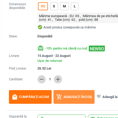
Dimensiuni
XS
S
M
L
disponibile:
Mărime europeană - EU:
XS
Mărimea de pe etichetă
(cm):
41
Talie (cm):
62
șold (cm):
88
check_circle
Acest produs corespunde ca mărime.
Stare:
Disponibil
redeem
NEWRO
-10% pentru noi clienți cu cod:
Livrare:
15 August - 22 August
Ușor de returnat
Preț Livrare:
26.52
Lei
remove
add
Cantitate:
1
local_mall
add_shopping_cart
favorite
Adaugă la 
CUMPĂRAȚI ACUM
ADAUGAȚI ÎN COȘ
Siguranță la