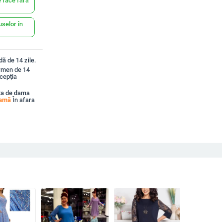
 face fără
uselor în
ă de 14 zile.
ermen de 14
xcepția
ta de dama
damă
În afara