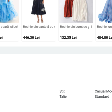
înaltă, croială prințesă, tren lung
oare din dantelă, mâneci lungi, decolteu adânc în V, despicare, tren mic, 95% p
seară, siluetă în formă de A, bretele subțiri tip spaghetti, fără mâneci, fustă lungă
Rochie din dantelă cu decolteu decorat cu diamante, croială în A
Rochie din bumbac și in, cu model brod
Rochie lung
ei
446.30
Lei
132.35
Lei
484.80
Le
Stil:
Casual Mo
Talie:
Standard