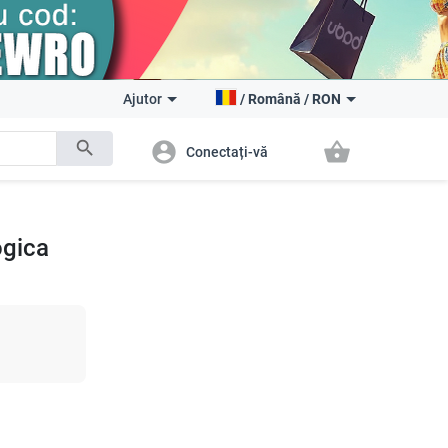
Ajutor
/
Română
/
RON
search
account_circle
shopping_basket
Conectați-vă
ogica