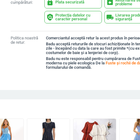
Returnarea se
lock
assignment_return
Plata securizată
cumpărături:
probleme
Protecția datelor cu
Livrarea prod
policy
local_shipping
caracter personal
siguranță
Politica noastră
Comerciantul acceptă retur la acest produs în perioad
de retur:
Badu acceptă retururile de stocuri achiziționate în t
zile - începând cu data la care au fost primite *(cu e
costumelor de baie și a lenjeriei de corp).
Badu nu este responsabil pentru cumpărarea de Fus
moderna cu piele ecologica De la
Fuste și rochii de 
formularului de comandă.