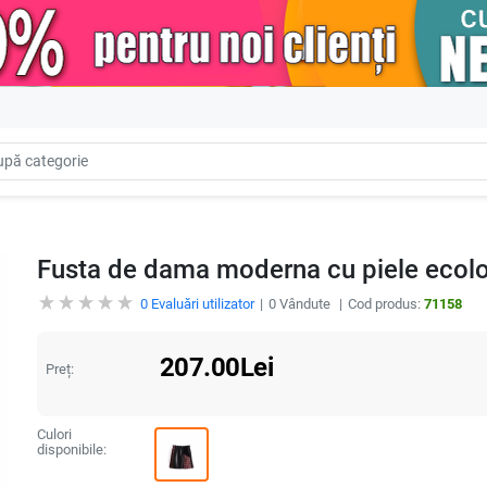
Fusta de dama moderna cu piele ecol
0
Evaluări utilizator
0
Vândute
Cod produs:
71158
207.00
Lei
Preț:
Culori
disponibile: