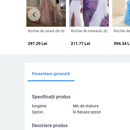
chevron_left
Rochie de seară din dantelă cu decolteu în V, mâneci lungi, talie 
Rochie de mireasă/ domnișoară de on
Rochie de 
297.29
Lei
211.77
Lei
594.34
L
Prezentare generală
Specificații produs
lungime:
Mic de statura
Sezon:
În fiecare sezon
Descriere produs