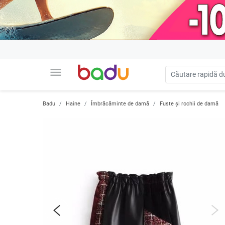
menu
Badu
Haine
Îmbrăcăminte de damă
Fuste și rochii de damă