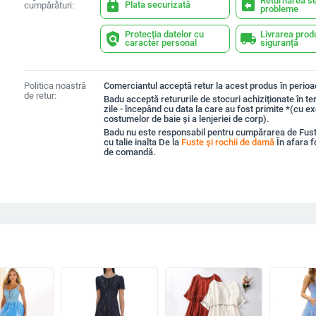
Returnarea se
lock
assignment_return
Plata securizată
cumpărături:
probleme
Protecția datelor cu
Livrarea prod
policy
local_shipping
caracter personal
siguranță
Politica noastră
Comerciantul acceptă retur la acest produs în perioad
de retur:
Badu acceptă retururile de stocuri achiziționate în t
zile - începând cu data la care au fost primite *(cu e
costumelor de baie și a lenjeriei de corp).
Badu nu este responsabil pentru cumpărarea de Fust
cu talie inalta De la
Fuste și rochii de damă
În afara f
de comandă.