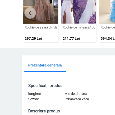
chevron_left
Rochie de seară din dantelă cu decolteu în V, mâneci lungi, talie 
Rochie de mireasă/ domnișoară de on
Rochie de 
297.29
Lei
211.77
Lei
594.34
L
Prezentare generală
Specificații produs
lungime:
Mic de statura
Sezon:
Primavara vara
Descriere produs