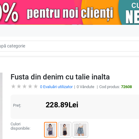
Fusta din denim cu talie inalta
0
Evaluări utilizator
0
Vândute
Cod produs:
72608
228.89
Lei
Preț:
Culori
disponibile: