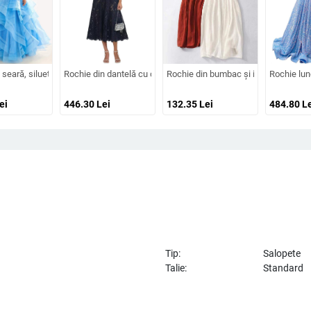
înaltă, croială prințesă, tren lung
oare din dantelă, mâneci lungi, decolteu adânc în V, despicare, tren mic, 95% p
seară, siluetă în formă de A, bretele subțiri tip spaghetti, fără mâneci, fustă lungă
Rochie din dantelă cu decolteu decorat cu diamante, croială în A
Rochie din bumbac și in, cu model brod
Rochie lung
ei
446.30
Lei
132.35
Lei
484.80
Le
Tip:
Salopete
Talie:
Standard