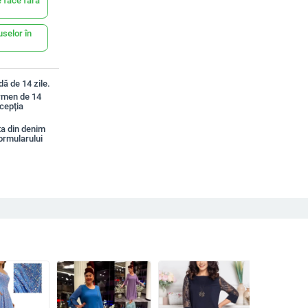
 face fără
uselor în
ă de 14 zile.
ermen de 14
xcepția
a din denim
ormularului