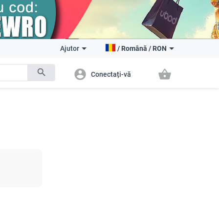
Ajutor
/
Română
/
RON
search
account_circle
shopping_basket
Conectați-vă