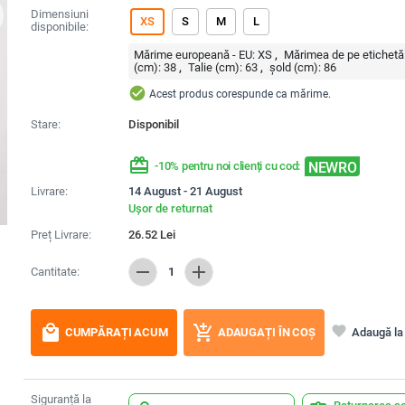
Dimensiuni
XS
S
M
L
disponibile:
Mărime europeană - EU:
XS
Mărimea de pe etichetă
(cm):
38
Talie (cm):
63
șold (cm):
86
check_circle
Acest produs corespunde ca mărime.
Stare:
Disponibil
redeem
NEWRO
-10% pentru noi clienți cu cod:
Livrare:
14 August - 21 August
Ușor de returnat
Preț Livrare:
26.52
Lei
remove
add
Cantitate:
1
local_mall
add_shopping_cart
favorite
Adaugă la 
CUMPĂRAȚI ACUM
ADAUGAȚI ÎN COȘ
Siguranță la