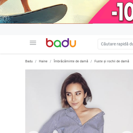
menu
Badu
Haine
Îmbrăcăminte de damă
Fuste și rochii de damă