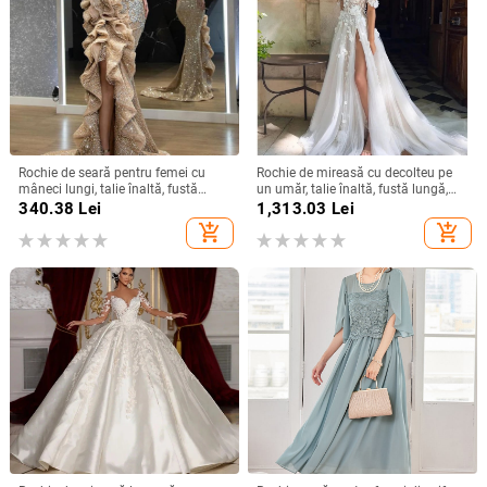
Rochie de seară pentru femei cu
Rochie de mireasă cu decolteu pe
mâneci lungi, talie înaltă, fustă
un umăr, talie înaltă, fustă lungă,
lungă, țesătură spray metalică,
poliester
340.38
Lei
1,313.03
Lei
poliester 95%+
add_shopping_cart
add_shopping_cart