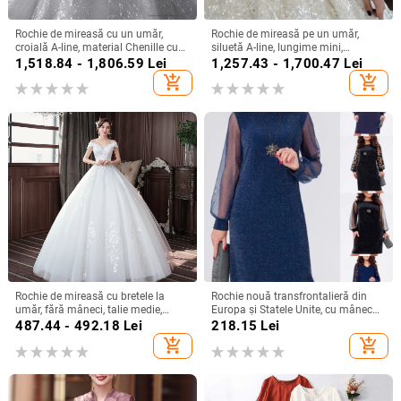
Rochie de mireasă cu un umăr,
Rochie de mireasă pe un umăr,
croială A-line, material Chenille cu
siluetă A-line, lungime mini,
Spandex, talie înaltă
țesătură chenille cu spandex,
1,518.84 - 1,806.59
Lei
1,257.43 - 1,700.47
Lei
primăvara 2024
add_shopping_cart
add_shopping_cart
Rochie de mireasă cu bretele la
Rochie nouă transfrontalieră din
umăr, fără mâneci, talie medie,
Europa și Statele Unite, cu mânecă
fustă tutu, mătase Mulberry și
lungă, plasă, cusături argintii, cu
487.44 - 492.18
Lei
218.15
Lei
bumbac
guler rotund, industrie grea, fustă
add_shopping_cart
add_shopping_cart
elegantă de calitate la modă