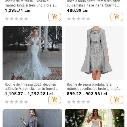
Rochie de mireasă luxoasă cu
Rochie nouă pentru femei din șifon
mâneci lungi și tren lung, croială
cu dantelă și talie înaltă, Cuiying,
slim, talie înaltă
Cuiying, rochie lungă elegantă cu
1,295.74
Lei
400.39
Lei
mâneci volante 88336
add_shopping_cart
add_shopping_cart
Rochie de mireasă 2026, decolteu
Rochie de seară brodată, fără
adânc în V, dantelă, tren în formă de
mâneci, decolteu pe bretele, lungă,
coadă de pește, stil european-
siluetă la talia medie
1,105.37 - 1,292.28
Lei
899.22 - 903.96
Lei
american
add_shopping_cart
add_shopping_cart