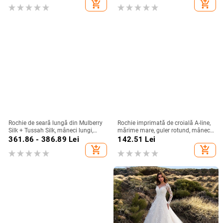
add_shopping_cart
add_shopping_cart
Rochie de seară lungă din Mulberry
Rochie imprimată de croială A-line,
Silk + Tussah Silk, mâneci lungi,
mărime mare, guler rotund, mâneci
croială lungă, potrivită pentru
clopot, toamnă 2025, stil european-
361.86 - 386.89
Lei
142.51
Lei
banchet și gală, primăvara 2025
american
add_shopping_cart
add_shopping_cart