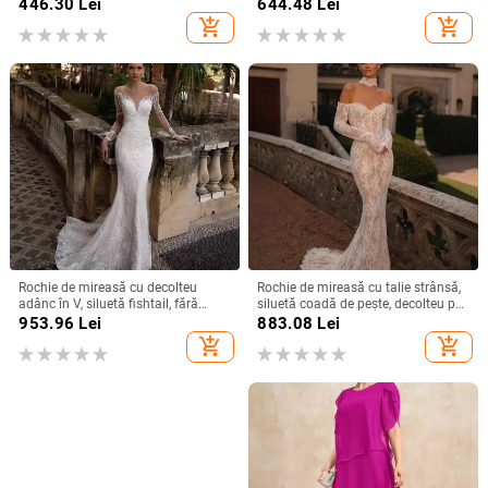
lungă, talie înaltă, mâneci scurte,
petreceri de zi, defilări pe podium și
446.30
Lei
644.48
Lei
vară 2025
gazde ale evenimentelor
add_shopping_cart
add_shopping_cart
Rochie de mireasă cu decolteu
Rochie de mireasă cu talie strânsă,
adânc în V, siluetă fishtail, fără
siluetă coadă de pește, decolteu pe
spate, mâneci lungi, fustă lungă
un umăr, mâneci lungi, fustă lungă,
953.96
Lei
883.08
Lei
poliester
add_shopping_cart
add_shopping_cart