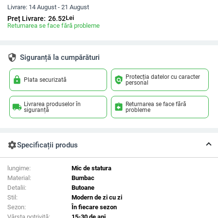
Livrare:
14 August - 21 August
Lei
Preț Livrare:
26.52
Returnarea se face fără probleme
security
Siguranță la cumpărături
Protecția datelor cu caracter
lock
policy
Plata securizată
personal
Livrarea produselor în
Returnarea se face fără
local_shipping
assignment_return
siguranță
probleme
settings
Specificații produs
lungime:
Mic de statura
Material:
Bumbac
Detalii:
Butoane
Stil:
Modern de zi cu zi
Sezon:
În fiecare sezon
Vârsta potrivită:
15-30 de ani