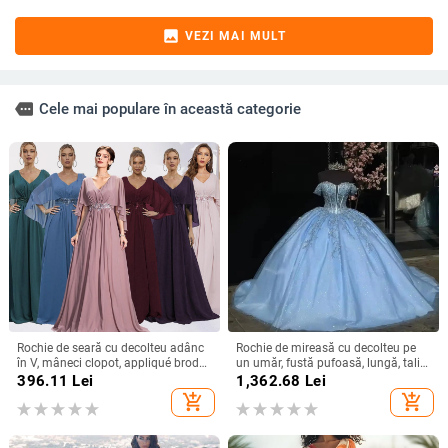
image
VEZI MAI MULT
more
Cele mai populare în această categorie
Rochie de seară cu decolteu adânc
Rochie de mireasă cu decolteu pe
în V, mâneci clopot, appliqué brodat
un umăr, fustă pufoasă, lungă, talie
cu paiete, croială lungă A-line
înaltă, material poliester
396.11
Lei
1,362.68
Lei
add_shopping_cart
add_shopping_cart