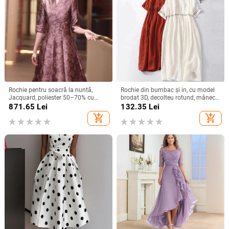
Rochie pentru soacră la nuntă,
Rochie din bumbac și in, cu model
Jacquard, poliester 50–70% cu
brodat 3D, decolteu rotund, mâneci
spandex <30%, lungime midi,
scurte, talie lejeră, croială în linie A,
871.65
Lei
132.35
Lei
primăvara 2025, stil socialite
lungă.
add_shopping_cart
add_shopping_cart