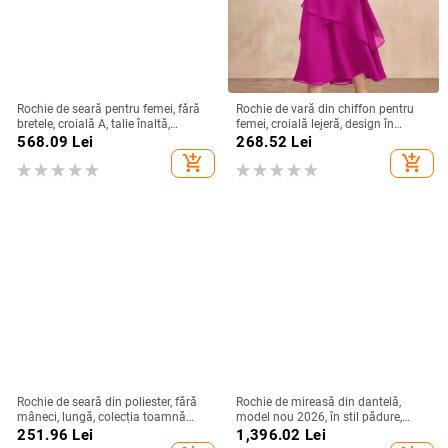
Rochie de seară pentru femei, fără
Rochie de vară din chiffon pentru
bretele, croială A, talie înaltă,
femei, croială lejeră, design în
mâneci 3/4, fustă lungă
straturi, guler rotund, mâneci clopot,
568.09
Lei
268.52
Lei
lungă, siluetă în stil tort
add_shopping_cart
add_shopping_cart
Rochie de seară din poliester, fără
Rochie de mireasă din dantelă,
mâneci, lungă, colecția toamnă
model nou 2026, în stil pădure,
2024
mâneci lungi, siluetă sirenă
251.96
Lei
1,396.02
Lei