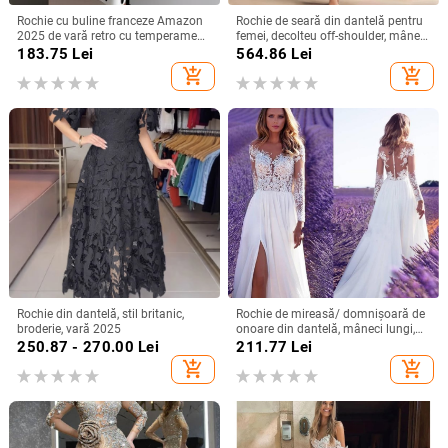
Rochie cu buline franceze Amazon
Rochie de seară din dantelă pentru
2025 de vară retro cu temperament
femei, decolteu off-shoulder, mâneci
nou, talie subțire, fustă pentru femei
scurte, croială în A, talie înaltă,
183.75
Lei
564.86
Lei
Lungă pentru petreceri
add_shopping_cart
add_shopping_cart
Rochie din dantelă, stil britanic,
Rochie de mireasă/ domnișoară de
broderie, vară 2025
onoare din dantelă, mâneci lungi,
decolteu adânc în V, despicare, tren
250.87 - 270.00
Lei
211.77
Lei
mic, 95% poliester
add_shopping_cart
add_shopping_cart