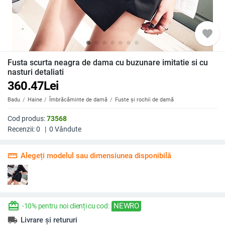
favorite
Fusta scurta neagra de dama cu buzunare imitatie si cu
nasturi detaliati
360.47
Lei
Badu
Haine
Îmbrăcăminte de damă
Fuste și rochii de damă
Cod produs:
73568
Recenzii:
0
|
0
Vândute
straighten
Alegeți modelul sau dimensiunea disponibilă
redeem
NEWRO
-10% pentru noi clienți cu cod:
local_shipping
Livrare și retururi