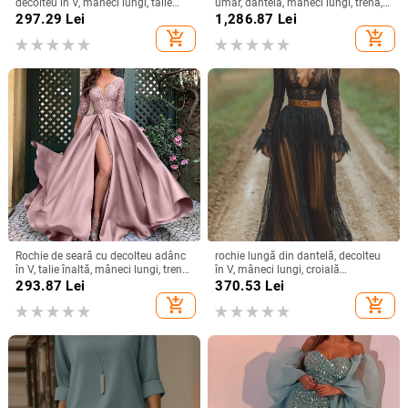
decolteu în V, mâneci lungi, talie
umăr, dantelă, mâneci lungi, trenă,
înaltă, croială prințesă, tren lung
cu voal
297.29
Lei
1,286.87
Lei
add_shopping_cart
add_shopping_cart
Rochie de seară cu decolteu adânc
rochie lungă din dantelă, decolteu
în V, talie înaltă, mâneci lungi, tren
în V, mâneci lungi, croială
mic, fustă lungă
neregulată, stil vintage-retro,
293.87
Lei
370.53
Lei
amestec nylon-poliester
add_shopping_cart
add_shopping_cart