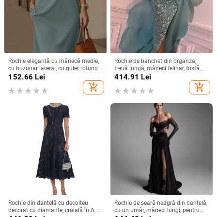
Rochie elegantă cu mânecă medie,
Rochie de banchet din organza,
cu buzunar lateral, cu guler rotund,
trenă lungă, mâneci felinar, fustă
versatilă, de culoare solidă, din
lungă — Primăvara 2024
152.66
Lei
414.91
Lei
Europa și America, 2025
add_shopping_cart
add_shopping_cart
Rochie din dantelă cu decolteu
Rochie de seară neagră din dantelă,
decorat cu diamante, croială în A,
cu un umăr, mâneci lungi, pentru