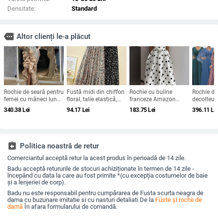
Densitate:
Standard
more
Altor clienți le-a plăcut
Rochie de seară pentru
Fustă midi din chiffon
Rochie cu buline
Rochie de
femei cu mâneci lungi,
floral, talie elastică,
franceze Amazon
decolteu 
talie înaltă, fustă
croială A-line, plus
2025 de vară retro cu
mâneci cl
340.38
Lei
94.17
Lei
183.75
Lei
396.11
Le
lungă, țesătură spray
size, siluetă drapată
temperament nou,
appliqué 
metalică, poliester
talie subțire, fustă
paiete, cr
95%+
pentru femei
line
assignment_return
Politica noastră de retur
Comerciantul acceptă retur la acest produs în perioadă de 14 zile.
Badu acceptă retururile de stocuri achiziționate în termen de 14 zile -
începând cu data la care au fost primite *(cu excepția costumelor de baie
și a lenjeriei de corp).
Badu nu este responsabil pentru cumpărarea de Fusta scurta neagra de
dama cu buzunare imitatie si cu nasturi detaliati De la
Fuste și rochii de
damă
În afara formularului de comandă.