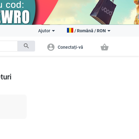
Ajutor
/
Română
/
RON
search
account_circle
shopping_basket
Conectați-vă
turi