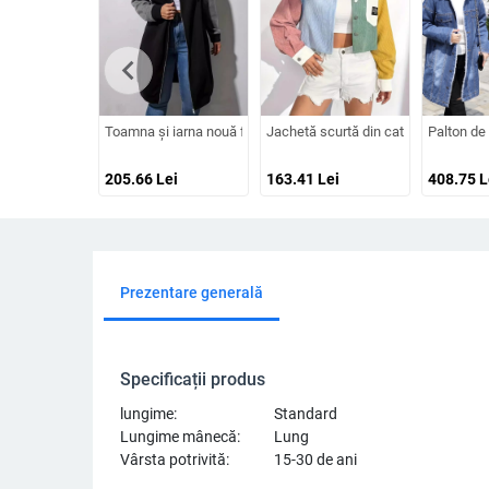
chevron_left
Toamna și iarna nouă femei europene și americane elegante lu
Jachetă scurtă din catifea reiată, cu
Palton de
205.66
Lei
163.41
Lei
408.75
L
Prezentare generală
Specificații produs
lungime:
Standard
Lungime mânecă:
Lung
Vârsta potrivită:
15-30 de ani