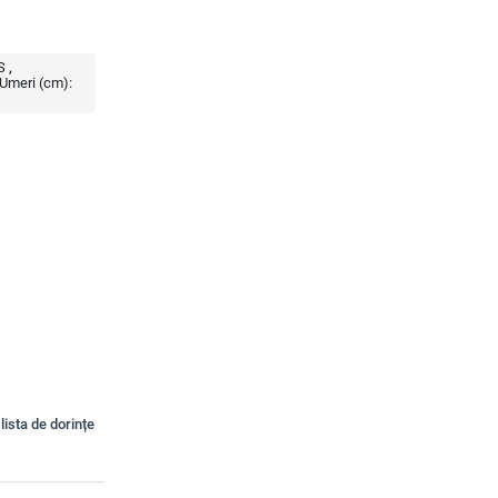
S
Umeri (cm):
lista de dorințe