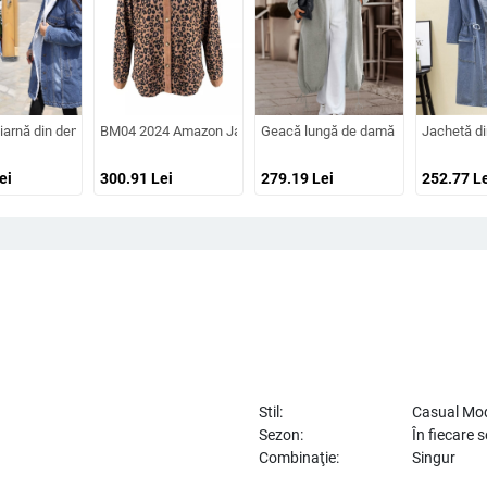
ngi cu glugă hanorac jachetă vrac haină
sături contrastante de culoare, subțire, vrac, all-match, casual, 2024, top scurt 
 iarnă din denim, căptușit cu fleece, de mărime plus, din lână de miel, de lungi
BM04 2024 Amazon Jachetă transfrontalieră pentru femei, toamn
Geacă lungă de damă cu glugă și fermoa
Jachetă di
ei
300.91
Lei
279.19
Lei
252.77
Le
Stil:
Casual Mo
Sezon:
În fiecare 
Combinaţie:
Singur