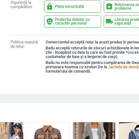
Siguranță la
Returnarea se
lock
assignment_return
Plata securizată
cumpărături:
probleme
Protecția datelor cu
Livrarea prod
policy
local_shipping
caracter personal
siguranță
Politica noastră
Comerciantul acceptă retur la acest produs în perioad
de retur:
Badu acceptă retururile de stocuri achiziționate în t
zile - începând cu data la care au fost primite *(cu e
costumelor de baie și a lenjeriei de corp).
Badu nu este responsabil pentru cumpărarea de Ge
primavara-toamna cu sireturi De la
Jachete de damă
formularului de comandă.