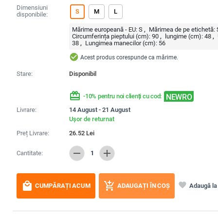
Dimensiuni
S
M
L
disponibile:
Mărime europeană - EU:
S
Mărimea de pe etichetă:
Circumferința pieptului (cm):
90
lungime (cm):
48
38
Lungimea manecilor (cm):
56
check_circle
Acest produs corespunde ca mărime.
Stare:
Disponibil
redeem
NEWRO
-10% pentru noi clienți cu cod:
Livrare:
14 August - 21 August
Ușor de returnat
Preț Livrare:
26.52
Lei
remove
add
Cantitate:
1
local_mall
add_shopping_cart
favorite
Adaugă la 
CUMPĂRAȚI ACUM
ADAUGAȚI ÎN COȘ