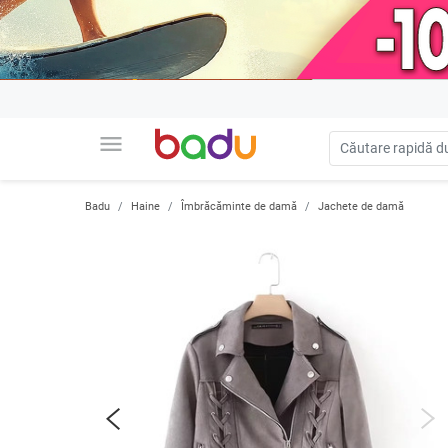
menu
Badu
Haine
Îmbrăcăminte de damă
Jachete de damă