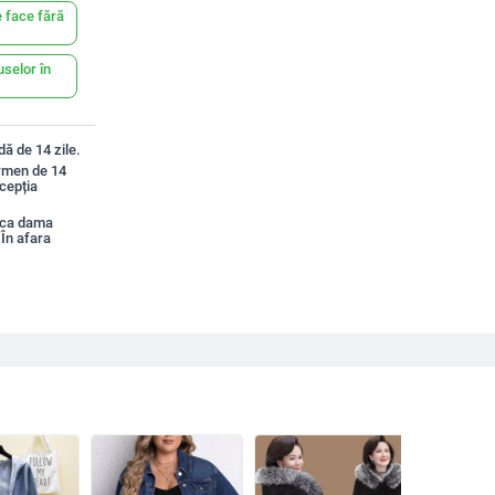
 face fără
uselor în
ă de 14 zile.
ermen de 14
xcepția
aca dama
În afara