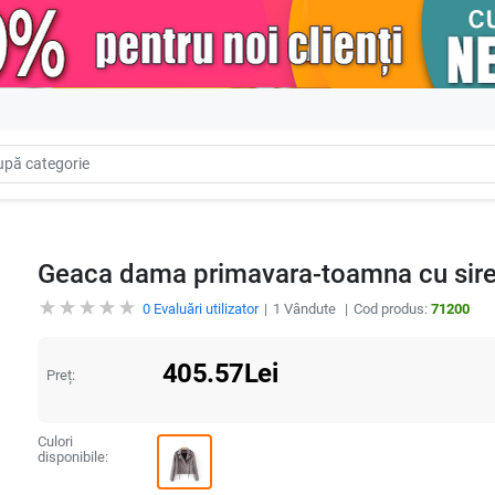
Geaca dama primavara-toamna cu sire
0
Evaluări utilizator
1
Vândute
Cod produs:
71200
405.57
Lei
Preț:
Culori
disponibile: