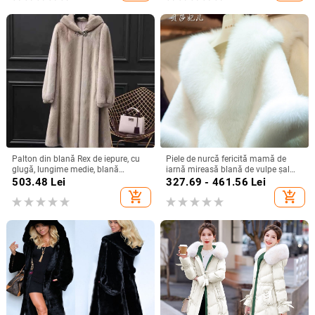
femei, ținută
Palton din blană Rex de iepure, cu
Piele de nurcă fericită mamă de
glugă, lungime medie, blană
iarnă mireasă blană de vulpe șal
groasă, mărime mare, pentru
rochie de mireasă pelerină rochie
503.48
Lei
327.69 - 461.56
Lei
toamnă-iarnă
cheongsam blană pelerină haine
add_shopping_cart
add_shopping_cart
albe pentru femei