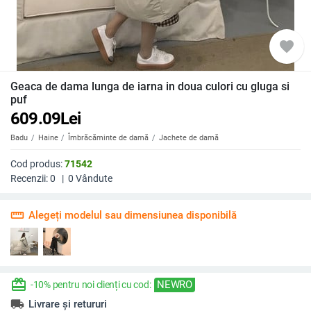
favorite
Geaca de dama lunga de iarna in doua culori cu gluga si
puf
609.09
Lei
Badu
Haine
Îmbrăcăminte de damă
Jachete de damă
Cod produs:
71542
Recenzii:
0
|
0
Vândute
straighten
Alegeți modelul sau dimensiunea disponibilă
redeem
NEWRO
-10% pentru noi clienți cu cod:
local_shipping
Livrare și retururi