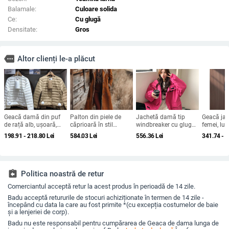
Balamale:
Culoare solida
Ce:
Cu glugă
Densitate:
Gros
more
Altor clienți le-a plăcut
Geacă damă din puf
Palton din piele de
Jachetă damă tip
Geacă ja
de rață alb, ușoară,
căprioară în stil
windbreaker cu glugă,
femei, lu
scurtă, guler rotund,
occidental retro, lung,
lungime medie, croială
cu glugă, 
198.91 - 218.80
Lei
584.03
Lei
556.36
Lei
341.74 - 
umplutură de cașmir
cald pentru toamnă și
lejeră, 95% poliester,
formă de 
51–55%
iarnă
fermoar frontal
chenille 
mâneci st
assignment_return
Politica noastră de retur
Comerciantul acceptă retur la acest produs în perioadă de 14 zile.
Badu acceptă retururile de stocuri achiziționate în termen de 14 zile -
începând cu data la care au fost primite *(cu excepția costumelor de baie
și a lenjeriei de corp).
Badu nu este responsabil pentru cumpărarea de Geaca de dama lunga de