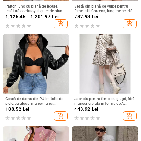
Palton lung cu blană de iepure,
Vestă din blană de vulpe pentru
țesătură corduroy și guler de blană
femei, stil Coreean, lungime scurtă,
artificială, decolteu în V, mâneci
decolteu în V, fără mâneci, cu
1,125.46 - 1,201.97
Lei
782.93
Lei
lungi, lungime până la genunchi
bordură din piele
add_shopping_cart
add_shopping_cart
sau peste, iarnă 2025
Geacă de damă din PU imitație de
Jachetă pentru femei cu glugă, fără
piele, cu glugă, mâneci lungi,
mâneci, croială în formă de A,
lungime medie, stil street-hipster
poliester (50–70%), Primăvara
108.52
Lei
443.92
Lei
2025
add_shopping_cart
add_shopping_cart