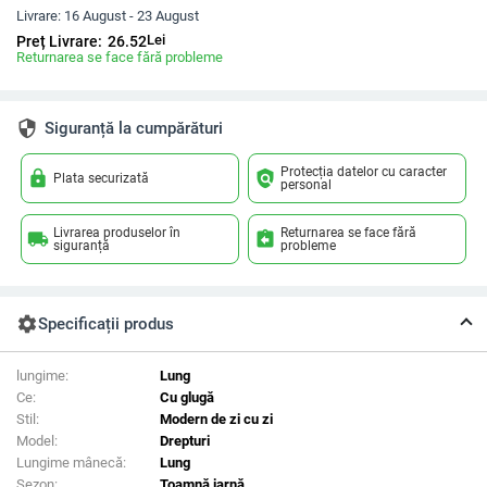
Livrare:
16 August - 23 August
Lei
Preț Livrare:
26.52
Returnarea se face fără probleme
security
Siguranță la cumpărături
Protecția datelor cu caracter
lock
policy
Plata securizată
personal
Livrarea produselor în
Returnarea se face fără
local_shipping
assignment_return
siguranță
probleme
settings
Specificații produs
lungime:
Lung
Ce:
Cu glugă
Stil:
Modern de zi cu zi
Model:
Drepturi
Lungime mânecă:
Lung
Sezon:
Toamnă iarnă