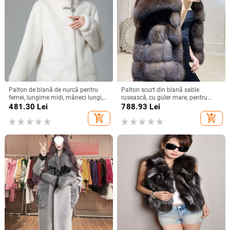
Palton de blană de nurcă pentru
Palton scurt din blană sable
femei, lungime midi, mâneci lungi,
rusească, cu guler mare, pentru
guler rotund, stil urban.
iarnă, 2025 - nou stil
481.30
Lei
788.93
Lei
add_shopping_cart
add_shopping_cart