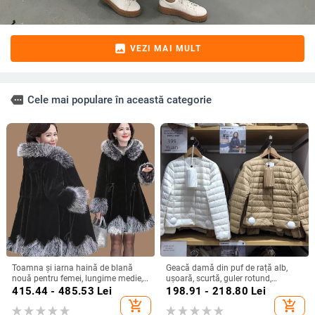
image
VEZI MAI MULT
more
Cele mai populare în această categorie
Toamna și iarna haină de blană
Geacă damă din puf de rață alb,
nouă pentru femei, lungime medie,
ușoară, scurtă, guler rotund,
stil coreean, blană de vulpe
umplutură de cașmir 51–55%
415.44 - 485.53
Lei
198.91 - 218.80
Lei
artificială, guler de blană de nurcă,
add_shopping_cart
add_shopping_cart
catifea îngroșată, haină pentru