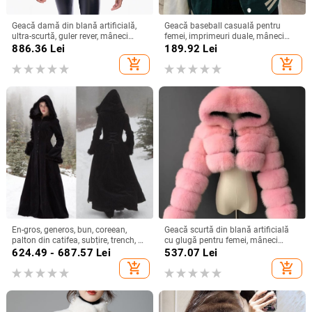
Geacă damă din blană artificială,
Geacă baseball casuală pentru
ultra-scurtă, guler rever, mâneci
femei, imprimeuri duale, mâneci
lungi, panouri verticale din blană
lungi, guler rotund, țesătură milk
886.36
Lei
189.92
Lei
artificială
silk poliester, compoziție 95%+
add_shopping_cart
add_shopping_cart
poliester, toamnă 2024.
En-gros, generos, bun, coreean,
Geacă scurtă din blană artificială
palton din catifea, subțire, trench, cu
cu glugă pentru femei, mâneci
margini căptușite cu blană, palton
lungi, primăvara 2025
624.49 - 687.57
Lei
537.07
Lei
elegant pentru doamne
add_shopping_cart
add_shopping_cart