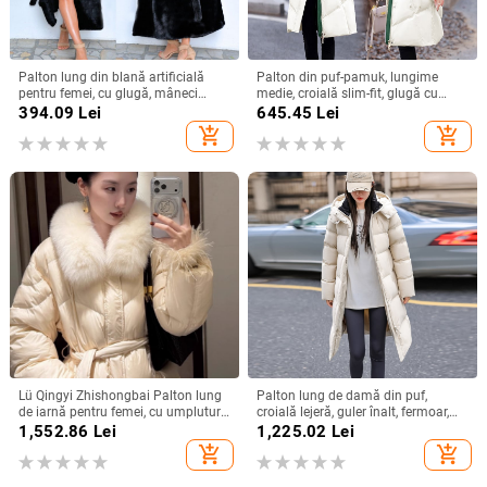
Palton lung din blană artificială
Palton din puf-pamuk, lungime
pentru femei, cu glugă, mâneci
medie, croială slim-fit, glugă cu
lungi, iarnă 2024
fermoar, umplutură poliester-
394.09
Lei
645.45
Lei
pamuk, exterior din blană de iepure
add_shopping_cart
add_shopping_cart
Lü Qingyi Zhishongbai Palton lung
Palton lung de damă din puf,
de iarnă pentru femei, cu umplutură
croială lejeră, guler înalt, fermoar,
din puf de rață albă 90%, guler din
umplutură din puf de rață alb peste
1,552.86
Lei
1,225.02
Lei
blană de vulpe
91%, toamnă 2024
add_shopping_cart
add_shopping_cart