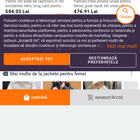
Palton din piele de căprioară în stil
Paltoan-robă plisată lungă pentru
occidental retro, lung, cald pentru
femei, guler lapel, stil urban de
search
toamnă și iarnă
relaxare, primăvara 2025; țesătură
584.03
Lei
476.91
Lei
principală: poliester; căptușeală
Căutare
add_shopping_cart
add_shopping_cart
100% poliester; lungime 80–100
Folosim cookie-uri și tehnologii similare pentru a furniza și îmbunătăți
cm; plisare
Serviciul nostru, pentru a vă oferi cea mai bună experiență de utilizare, pentru a
menține securitatea platformei, pentru a personaliza conținutul și reclamele și
pentru a măsura eficacitatea campaniilor noastre de marketing. Alegerea
opțiunii „Acceptă tot”, vă exprimați acordul ca noi și partenerii noștri de
Vezi mai mult
încredere să stocăm cookie-uri și tehnologii similare pe dispozitivul dvs. în
scopuri publicitare și analitice. Vă puteți gestiona preferințele în orice moment
făcând clic pe „Gestionează preferințele”. Pentru mai multe informații, vă
GESTIONEAZĂ
ACCEPTAȚI TOT
rugăm să consultați
Politica noastră de confidențialitate
.
PREFERINȚELE
Jachetă baseball subțire cu
Palton de blană cu rever, design
local_mall
add_shopping_cart
imprimeu leopard și paiete, fermoar,
patchwork, mâneci lungi, material
CUMPĂRĂ
ADAUGAȚI ÎN COȘ
protecție UV, pentru femei, ciclism
poliester, iarnă 2025
230.41
Lei
564.46
Lei
add_shopping_cart
add_shopping_cart