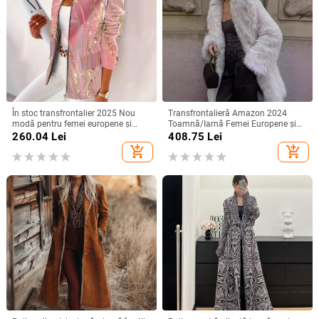
În stoc transfrontalier 2025 Nou
Transfrontalieră Amazon 2024
modă pentru femei europene și
Toamnă/Iarnă Femei Europene și
americane, modă independentă,
Americane Blană Faux Caldă de
260.04
Lei
408.75
Lei
jachetă pentru femei, imprimeu
Lungime Medie Palton Gros Blană
add_shopping_cart
add_shopping_cart
marmorat, en-gros, în stoc
Haining