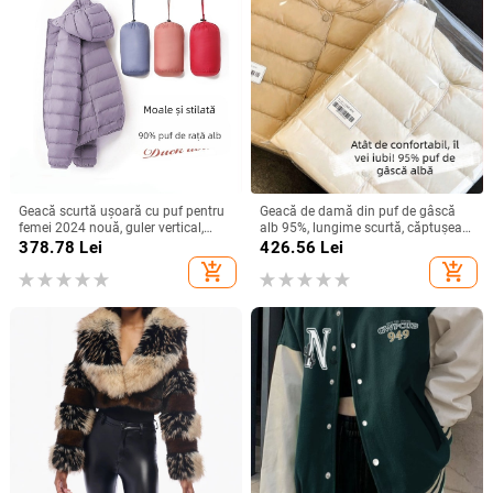
Geacă scurtă ușoară cu puf pentru
Geacă de damă din puf de gâscă
femei 2024 nouă, guler vertical,
alb 95%, lungime scurtă, căptușeală
glugă, mărimea 90, haină de iarnă
subțire, exterior reversibil, strat
378.78
Lei
426.56
Lei
la modă, cu puf de rață alb
interior cald, stil casual de iarnă
add_shopping_cart
add_shopping_cart