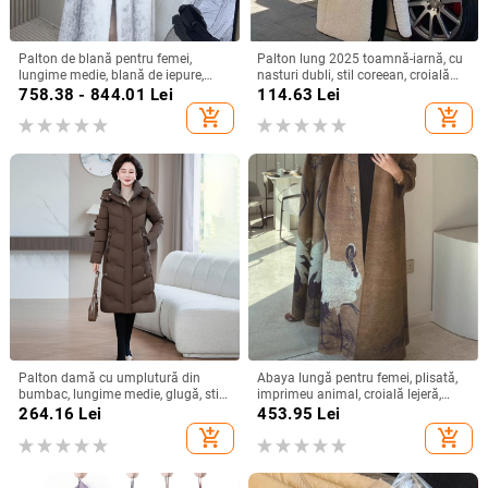
Palton de blană pentru femei,
Palton lung 2025 toamnă-iarnă, cu
lungime medie, blană de iepure,
nasturi dubli, stil coreean, croială
rever mare, mâneci tip prințesă, fără
lejeră, dreaptă, pentru femei, cu lână
758.38 - 844.01
Lei
114.63
Lei
guler de blană
de miel
add_shopping_cart
add_shopping_cart
Palton damă cu umplutură din
Abaya lungă pentru femei, plisată,
bumbac, lungime medie, glugă, stil
imprimeu animal, croială lejeră,
urban elegant, siluetă subțire în
poliester, lungime extinsă
264.16
Lei
453.95
Lei
talie
add_shopping_cart
add_shopping_cart