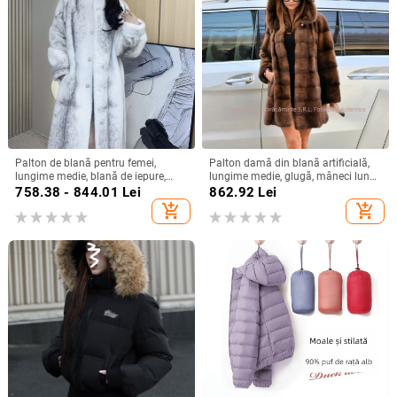
Palton de blană pentru femei,
Palton damă din blană artificială,
lungime medie, blană de iepure,
lungime medie, glugă, mâneci lungi,
rever mare, mâneci tip prințesă, fără
stil elegant
758.38 - 844.01
Lei
862.92
Lei
guler de blană
add_shopping_cart
add_shopping_cart