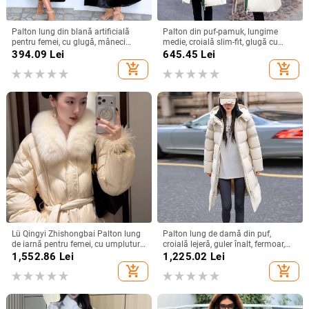
Palton lung din blană artificială
Palton din puf-pamuk, lungime
pentru femei, cu glugă, mâneci
medie, croială slim-fit, glugă cu
lungi, iarnă 2024
fermoar, umplutură poliester-
394.09
Lei
645.45
Lei
pamuk, exterior din blană de iepure
add_shopping_cart
add_shopping_cart
Lü Qingyi Zhishongbai Palton lung
Palton lung de damă din puf,
de iarnă pentru femei, cu umplutură
croială lejeră, guler înalt, fermoar,
din puf de rață albă 90%, guler din
umplutură din puf de rață alb peste
1,552.86
Lei
1,225.02
Lei
blană de vulpe
91%, toamnă 2024
add_shopping_cart
add_shopping_cart