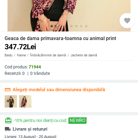
favorite
Geaca de dama primavara-toamna cu animal print
347.72
Lei
Badu
Haine
Îmbrăcăminte de damă
Jachete de damă
Cod produs:
71944
Recenzii:
0
|
0
Vândute
straighten
Alegeți modelul sau dimensiunea disponibilă
redeem
NEWRO
-10% pentru noi clienți cu cod:
local_shipping
Livrare și retururi
Livrare:
13 August - 20 August