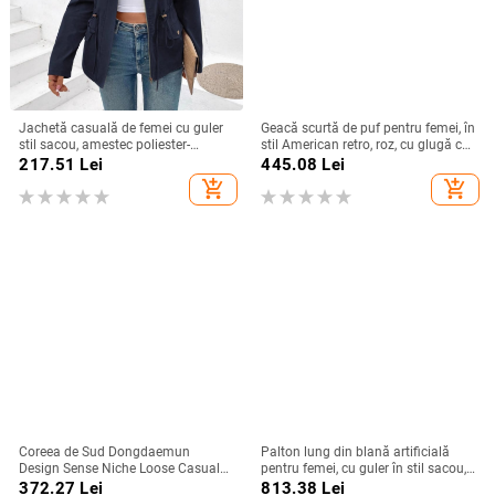
Jachetă casuală de femei cu guler
Geacă scurtă de puf pentru femei, în
stil sacou, amestec poliester-
stil American retro, roz, cu glugă cu
elastan, model monocrom, mâneci
blană, croială slim, caldă și
217.51
Lei
445.08
Lei
lungi
versatilă pentru iarnă
add_shopping_cart
add_shopping_cart
Coreea de Sud Dongdaemun
Palton lung din blană artificială
Design Sense Niche Loose Casual
pentru femei, cu guler în stil sacou,
cu șnur talie Workwear Palton
mâneci lungi, iarnă 2024
372.27
Lei
813.38
Lei