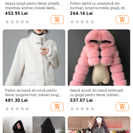
Abaya lungă pentru femei, plisată,
Palton damă cu umplutură din
imprimeu animal, croială lejeră,
bumbac, lungime medie, glugă, stil
poliester, lungime extinsă
urban elegant, siluetă subțire în
453.95
Lei
264.16
Lei
talie
add_shopping_cart
add_shopping_cart
Palton de blană de nurcă pentru
Geacă scurtă din blană artificială
femei, lungime midi, mâneci lungi,
cu glugă pentru femei, mâneci
guler rotund, stil urban.
lungi, primăvara 2025
481.30
Lei
537.07
Lei
add_shopping_cart
add_shopping_cart