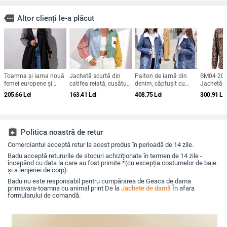
more
Altor clienți le-a plăcut
Toamna și iarna nouă
Jachetă scurtă din
Palton de iarnă din
BM04 20
femei europene și
catifea reiată, cusături
denim, căptușit cu
Jachetă
americane elegante
contrastante de
fleece, de mărime plus,
transfron
205.66
Lei
163.41
Lei
408.75
Lei
300.91
Le
lungi cu glugă
culoare, subțire, vrac,
din lână de miel, de
femei, to
hanorac jachetă vrac
all-match, casual,
lungime medie,
la modă,
haină
2024, top scurt pentru
căptușit cu bumbac,
leopard,
femei
pentru femei
lungă și na
european 
assignment_return
Politica noastră de retur
Comerciantul acceptă retur la acest produs în perioadă de 14 zile.
Badu acceptă retururile de stocuri achiziționate în termen de 14 zile -
începând cu data la care au fost primite *(cu excepția costumelor de baie
și a lenjeriei de corp).
Badu nu este responsabil pentru cumpărarea de Geaca de dama
primavara-toamna cu animal print De la
Jachete de damă
În afara
formularului de comandă.