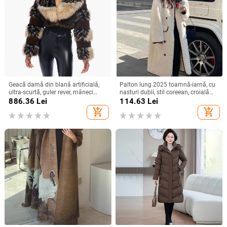
Geacă damă din blană artificială,
Palton lung 2025 toamnă-iarnă, cu
ultra-scurtă, guler rever, mâneci
nasturi dubli, stil coreean, croială
lungi, panouri verticale din blană
lejeră, dreaptă, pentru femei, cu lână
886.36
Lei
114.63
Lei
artificială
de miel
add_shopping_cart
add_shopping_cart