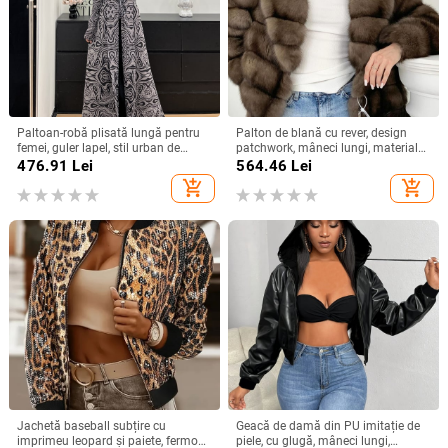
Paltoan-robă plisată lungă pentru
Palton de blană cu rever, design
femei, guler lapel, stil urban de
patchwork, mâneci lungi, material
relaxare, primăvara 2025; țesătură
poliester, iarnă 2025
476.91
Lei
564.46
Lei
principală: poliester; căptușeală
add_shopping_cart
add_shopping_cart
100% poliester; lungime 80–100
cm; plisare
Jachetă baseball subțire cu
Geacă de damă din PU imitație de
imprimeu leopard și paiete, fermoar,
piele, cu glugă, mâneci lungi,