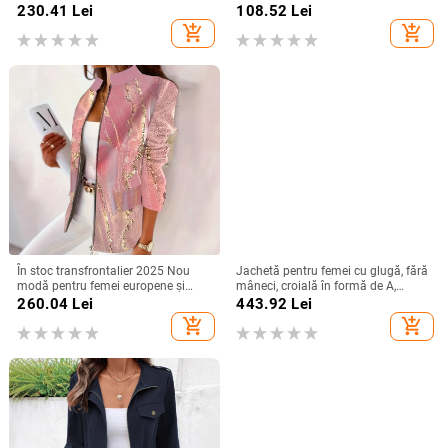
protecție UV, pentru femei, ciclism
lungime medie, stil street-hipster
230.41
Lei
108.52
Lei
add_shopping_cart
add_shopping_cart
În stoc transfrontalier 2025 Nou
Jachetă pentru femei cu glugă, fără
modă pentru femei europene și
mâneci, croială în formă de A,
americane, modă independentă,
poliester (50–70%), Primăvara
260.04
Lei
443.92
Lei
jachetă pentru femei, imprimeu
2025
add_shopping_cart
add_shopping_cart
marmorat, en-gros, în stoc