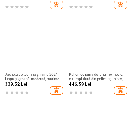
pentru femei de primăvară și
add_shopping_cart
add_shopping_cart
toamnă scurt en-gros
Jachetă de toamnă și iarnă 2024,
Palton de iarnă de lungime medie,
lungă și groasă, modernă, mărime
cu umplutură din poliester, unisex,
plus, la modă, casual, cu glugă,
croială lejeră, model nou 2025,
339.52
Lei
446.59
Lei
culoare solidă, cu bumbac, pentru
izolație groasă
add_shopping_cart
add_shopping_cart
femei