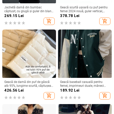
Jachetă damă din bumbac
Geacă scurtă ușoară cu puf pentru
căptușit, cu glugă și guler din blană,
femei 2024 nouă, guler vertical,
croială scurtă, închidere cu fermoar,
glugă, mărimea 90, haină de iarnă
269.15
Lei
378.78
Lei
croială lejeră, pentru iarna 2025
la modă, cu puf de rață alb
add_shopping_cart
add_shopping_cart
Geacă de damă din puf de gâscă
Geacă baseball casuală pentru
alb 95%, lungime scurtă, căptușeală
femei, imprimeuri duale, mâneci
subțire, exterior reversibil, strat
lungi, guler rotund, țesătură milk
426.56
Lei
189.92
Lei
interior cald, stil casual de iarnă
silk poliester, compoziție 95%+
add_shopping_cart
add_shopping_cart
poliester, toamnă 2024.