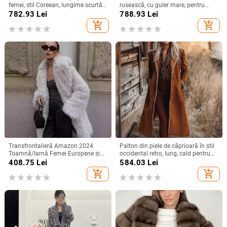
femei, stil Coreean, lungime scurtă,
rusească, cu guler mare, pentru
decolteu în V, fără mâneci, cu
iarnă, 2025 - nou stil
782.93
Lei
788.93
Lei
bordură din piele
add_shopping_cart
add_shopping_cart
Transfrontalieră Amazon 2024
Palton din piele de căprioară în stil
Toamnă/Iarnă Femei Europene și
occidental retro, lung, cald pentru
Americane Blană Faux Caldă de
toamnă și iarnă
408.75
Lei
584.03
Lei
Lungime Medie Palton Gros Blană
add_shopping_cart
add_shopping_cart
Haining