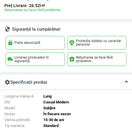
Lei
Preț Livrare:
26.52
Returnarea se face fără probleme
security
Siguranță la cumpărături
Protecția datelor cu caracter
lock
policy
Plata securizată
personal
Livrarea produselor în
Returnarea se face fără
local_shipping
assignment_return
siguranță
probleme
settings
Specificații produs
Lungime mânecă:
Lung
Stil:
Casual Modern
Model:
Subţire
Sezon:
În fiecare sezon
Vârsta potrivită:
15-30 de ani
Tip maneca:
Standard