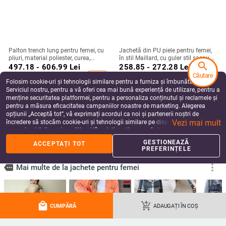
Palton trench lung pentru femei, cu
Jachetă din PU piele pentru femei,
pliuri, material poliester, curea,
în stil Maillard, cu guler stil sacou,
search
croială dreaptă – stil toamnă 2023
fermoar, croială lejeră
497.18 - 606.99
Lei
258.85 - 272.28
Lei
Căutare
add_shopping_cart
add_shopping_cart
Folosim cookie-uri și tehnologii similare pentru a furniza și îmbunătăți
Serviciul nostru, pentru a vă oferi cea mai bună experiență de utilizare, pentru a
menține securitatea platformei, pentru a personaliza conținutul și reclamele și
pentru a măsura eficacitatea campaniilor noastre de marketing. Alegerea
opțiunii „Acceptă tot”, vă exprimați acordul ca noi și partenerii noștri de
Vezi mai mult
încredere să stocăm cookie-uri și tehnologii similare pe dispozitivul dvs. în
scopuri publicitare și analitice. Vă puteți gestiona preferințele în orice moment
făcând clic pe „Gestionează preferințele”. Pentru mai multe informații, vă
GESTIONEAZĂ
ACCEPTAȚI TOT
rugăm să consultați
Politica noastră de confidențialitate
.
PREFERINȚELE
Cardigan damă cu rever, mâneci
Palton din bumbac cu umplutură,
local_mall
add_shopping_cart
lungi, șnur în talie, material
în stil chinezesc, inspirat de hainele
CUMPĂRĂ
ADAUGAȚI ÎN COȘ
poliester-elastan, lungime lungă
tradiționale chinezești, cu guler
219.12
Lei
334.28 - 336.87
Lei
înalt, broderie și nasturi tradiționali
add_shopping_cart
add_shopping_cart