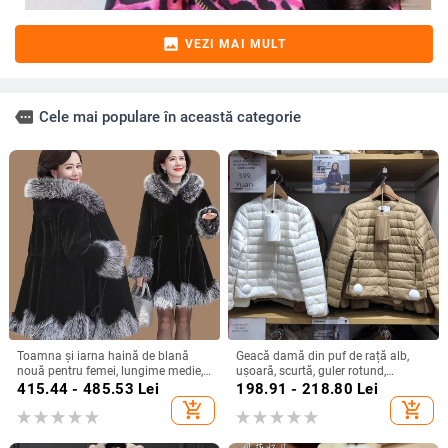
image
VEZI MAI MULT
more
Cele mai populare în această categorie
Toamna și iarna haină de blană
Geacă damă din puf de rață alb,
nouă pentru femei, lungime medie,
ușoară, scurtă, guler rotund,
stil coreean, blană de vulpe
umplutură de cașmir 51–55%
415.44 - 485.53
Lei
198.91 - 218.80
Lei
artificială, guler de blană de nurcă,
add_shopping_cart
add_shopping_cart
catifea îngroșată, haină pentru
femei, ținută