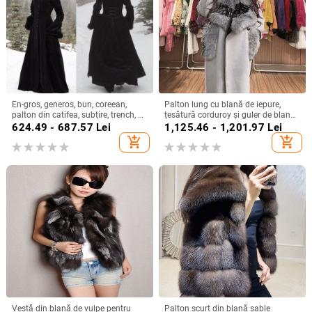
En-gros, generos, bun, coreean,
Palton lung cu blană de iepure,
palton din catifea, subțire, trench, cu
țesătură corduroy și guler de blană
margini căptușite cu blană, palton
artificială, decolteu în V, mâneci
624.49 - 687.57
Lei
1,125.46 - 1,201.97
Lei
elegant pentru doamne
lungi, lungime până la genunchi
add_shopping_cart
add_shopping_cart
sau peste, iarnă 2025
Vestă din blană de vulpe pentru
Palton scurt din blană sable