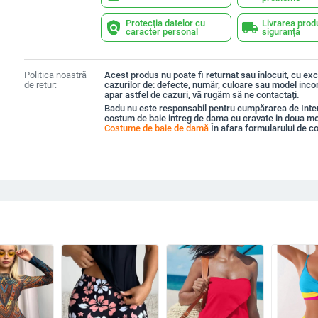
Protecția datelor cu
Livrarea prod
policy
local_shipping
caracter personal
siguranță
Politica noastră
Acest produs nu poate fi returnat sau înlocuit, cu exc
de retur:
cazurilor de: defecte, număr, culoare sau model inco
apar astfel de cazuri, vă rugăm să ne contactați.
Badu nu este responsabil pentru cumpărarea de Inte
costum de baie intreg de dama cu cravate in doua mo
Costume de baie de damă
În afara formularului de 