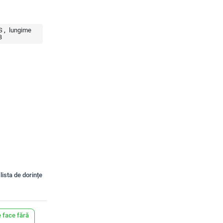
S
lungime
В
lista de dorințe
 face fără