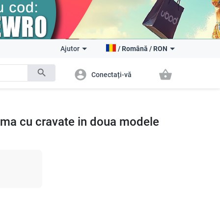
Ajutor
/
Română
/
RON
search
account_circle
shopping_basket
Conectați-vă
ama cu cravate in doua modele