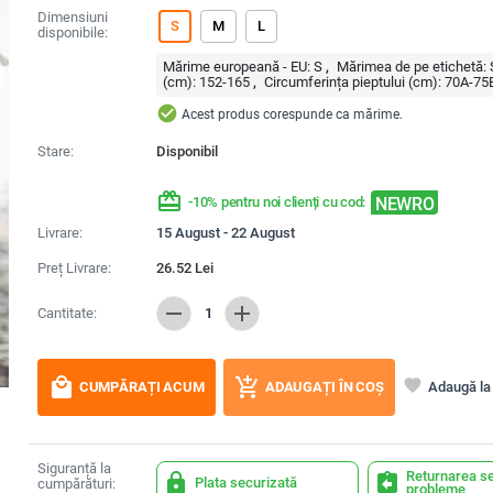
Dimensiuni
S
M
L
disponibile:
Mărime europeană - EU:
S
Mărimea de pe etichetă:
(cm):
152-165
Circumferința pieptului (cm):
70А-75
check_circle
Acest produs corespunde ca mărime.
Stare:
Disponibil
redeem
NEWRO
-10% pentru noi clienți cu cod:
Livrare:
15 August - 22 August
Preț Livrare:
26.52
Lei
remove
add
Cantitate:
1
local_mall
add_shopping_cart
favorite
Adaugă la 
CUMPĂRAȚI ACUM
ADAUGAȚI ÎN COȘ
Siguranță la
Returnarea se
lock
assignment_return
Plata securizată
cumpărături:
probleme