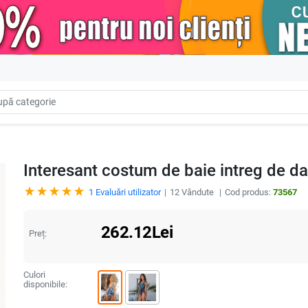
Interesant costum de baie intreg de d
1
Evaluări utilizator
12
Vândute
Cod produs:
73567
262.12
Lei
Preț:
Culori
disponibile: