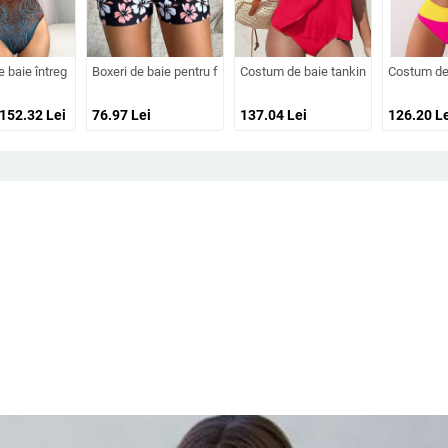
blă – set de înot pentru copii
cu fustă, două piese
 baie întreg pentru femei, protecție UV, uscare rapidă, fără mâneci, cu burete 
Boxeri de baie pentru femei, cu căptușală, antiderapante, mater
Costum de baie tankini cu talie înaltă
Costum de 
 152.32
Lei
76.97
Lei
137.04
Lei
126.20
Le