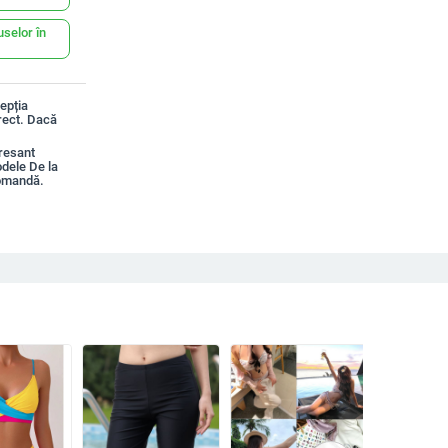
uselor în
epția
rect. Dacă
resant
dele De la
comandă.