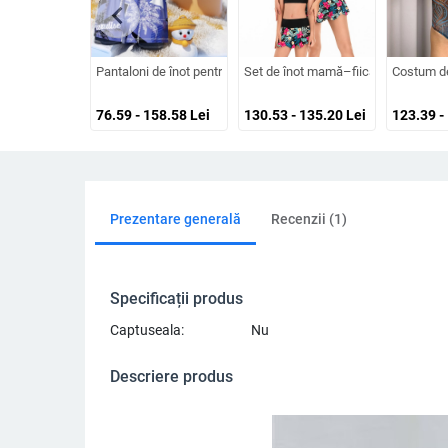
chevron_left
Pantaloni de înot pentru băieți, uscare rapidă, cu căptușeală du
Set de înot mamă–fiică 2024: bikini 
Costum de
76.59 - 158.58
Lei
130.53 - 135.20
Lei
123.39 -
Prezentare generală
Recenzii (1)
Specificații produs
Captuseala:
Nu
Descriere produs