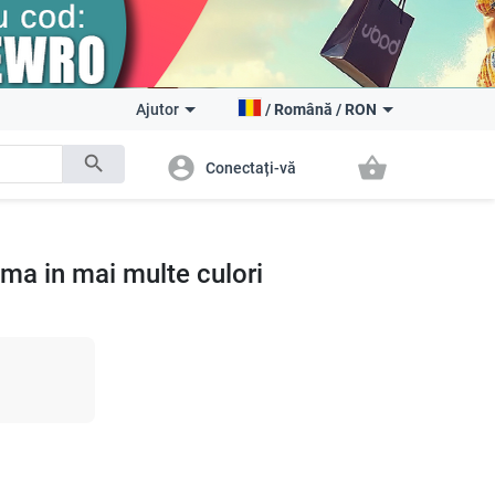
Ajutor
/
Română
/
RON
search
account_circle
shopping_basket
Conectați-vă
ma in mai multe culori