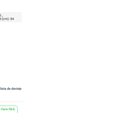
S
d (cm):
84
lista de dorințe
 face fără