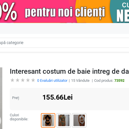
Interesant costum de baie intreg de da
0
Evaluări utilizator
15
Vândute
Cod produs:
73592
155.66
Lei
Preț:
Culori
disponibile: