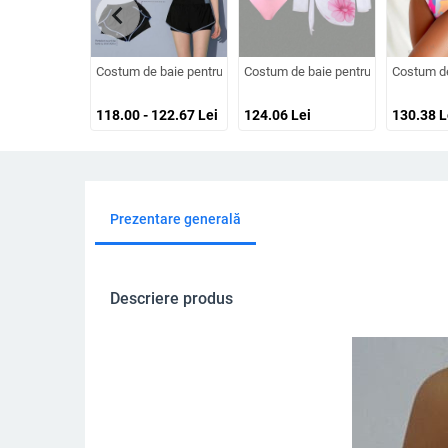
chevron_left
Costum de baie pentru femei, două piese, 2025 vară, acoperire
Costum de baie pentru femei, două pi
Costum de
118.00 - 122.67
Lei
124.06
Lei
130.38
L
Prezentare generală
Descriere produs