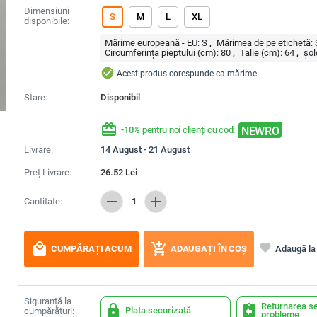
Dimensiuni
S
M
L
XL
disponibile:
Mărime europeană - EU:
S
Mărimea de pe etichetă:
Circumferința pieptului (cm):
80
Talie (cm):
64
șol
check_circle
Acest produs corespunde ca mărime.
Stare:
Disponibil
redeem
NEWRO
-10% pentru noi clienți cu cod:
Livrare:
14 August - 21 August
Preț Livrare:
26.52
Lei
remove
add
Cantitate:
1
local_mall
add_shopping_cart
favorite
Adaugă la 
CUMPĂRAȚI ACUM
ADAUGAȚI ÎN COȘ
Siguranță la
Returnarea se
lock
assignment_return
Plata securizată
cumpărături:
probleme