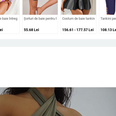
 conservatoare a abdomenului, costum de baie sport pentru piscină și băi terma
ese, cu imprimeu, fustă din plasă pentru șolduri și acoperitoare cu mâneci lung
 baie întreg pentru femei, mâneci lungi, spate decupat, imprimeu sexy, țesătură 
Șorturi de baie pentru femei, model uni, 82% poliester / 18% elast
Costum de baie tankini cu pernă pentr
Tankini pe
ei
55.68
Lei
156.61 - 177.57
Lei
108.13
Le