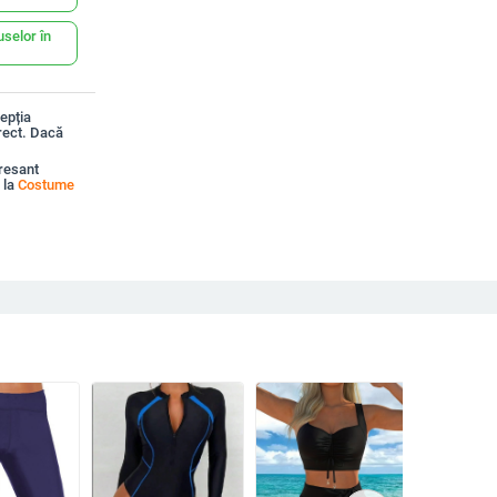
uselor în
epția
rect. Dacă
resant
 la
Costume