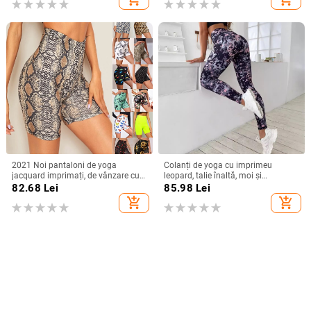
2021 Noi pantaloni de yoga
Colanți de yoga cu imprimeu
jacquard imprimați, de vânzare cu
leopard, talie înaltă, moi și
amănuntul, din Europa și America,
confortabili, lungime cropped,
82.68
Lei
85.98
Lei
de la Amazon, sexy, strâmți, pentru
ridicare a șoldurilor, amestec
add_shopping_cart
add_shopping_cart
ciclism în aer liber
poliester-spandex