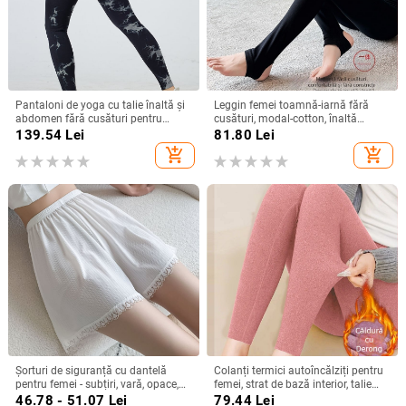
Pantaloni de yoga cu talie înaltă și
Leggin femei toamnă-iarnă fără
abdomen fără cusături pentru
cusături, modal-cotton, înaltă
toamnă și iarnă, pantaloni de
elasticitate, croială slim, lungime
139.54
Lei
81.80
Lei
fitness, colanți de alergare pentru
până la gleznă, culoare solidă, anti-
add_shopping_cart
add_shopping_cart
femei en-gros
piling
Șorturi de siguranță cu dantelă
Colanți termici autoîncălziți pentru
pentru femei - subțiri, vară, opace,
femei, strat de bază interior, talie
croială lejeră, pentru purtare în
medie, croială strânsă, plus size,
46.78 - 51.07
Lei
79.44
Lei