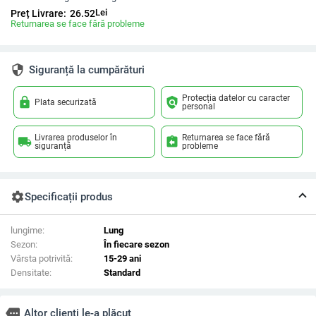
Lei
Preț Livrare:
26.52
Returnarea se face fără probleme
security
Siguranță la cumpărături
Protecția datelor cu caracter
lock
policy
Plata securizată
personal
Livrarea produselor în
Returnarea se face fără
local_shipping
assignment_return
siguranță
probleme
settings
Specificații produs
lungime:
Lung
Sezon:
În fiecare sezon
Vârsta potrivită:
15-29 ani
Densitate:
Standard
more
Altor clienți le-a plăcut