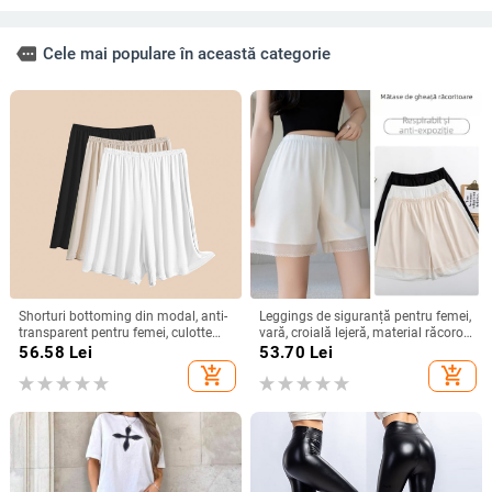
more
Cele mai populare în această categorie
Shorturi bottoming din modal, anti-
Leggings de siguranță pentru femei,
transparent pentru femei, culotte
vară, croială lejeră, material răcoros,
căptușite cu strat interior ușor
margine dantelată, elastic, drapaj,
56.58
Lei
53.70
Lei
protecție împotriva expunerii,
add_shopping_cart
add_shopping_cart
pantaloni de noapte 3/4