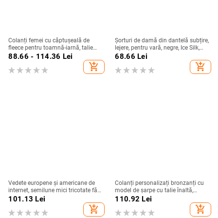
Colanți femei cu căptușeală de
Șorturi de damă din dantelă subțire,
fleece pentru toamnă-iarnă, talie
lejere, pentru vară, negre, Ice Silk,
înaltă, croială slim, căptușeală de
mărime plus, pot fi purtate și ca
88.66 - 114.36
Lei
68.66
Lei
fleece de greutate medie, lungime
piese de exterior
add_shopping_cart
add_shopping_cart
9/10, calzi, disponibile în mărimi
mari
Vedete europene și americane de
Colanți personalizați bronzanți cu
internet, semilune mici tricotate fără
model de șarpe cu talie înaltă,
cusături, pantaloni de yoga care
model nou, producători en-gros,
101.13
Lei
110.92
Lei
ridică șoldurile, absorb umezeala,
strâmți, sexy, cu elasticitate ridicată,
add_shopping_cart
add_shopping_cart
pantaloni de fitness sport, sexy,
din Europa și Statele Unite