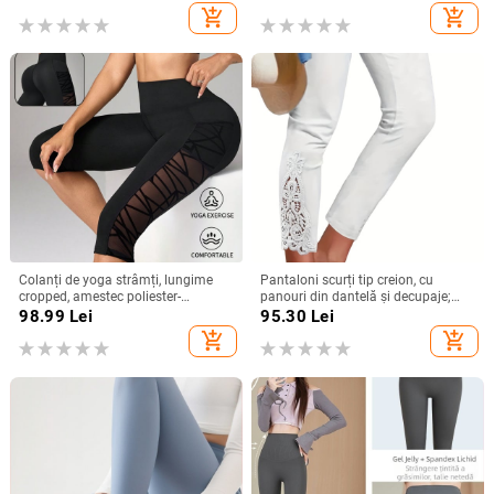
interior și exterior, Ice Silk șorturi
elasticitate mare
add_shopping_cart
add_shopping_cart
Colanți de yoga strâmți, lungime
Pantaloni scurți tip creion, cu
cropped, amestec poliester-
panouri din dantelă și decupaje;
spandex, 80-90% poliester,
poliester; conținut principal al
98.99
Lei
95.30
Lei
elasticitate înaltă
țesăturii 90–95%; țesătură subțire;
add_shopping_cart
add_shopping_cart
elasticitate ridicată