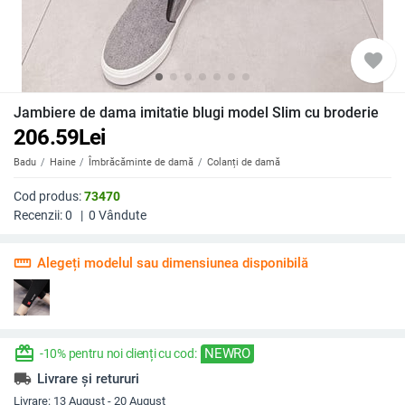
favorite
Jambiere de dama imitatie blugi model Slim cu broderie
206.59
Lei
Badu
Haine
Îmbrăcăminte de damă
Colanți de damă
Cod produs:
73470
Recenzii:
0
|
0
Vândute
straighten
Alegeți modelul sau dimensiunea disponibilă
redeem
NEWRO
-10% pentru noi clienți cu cod:
local_shipping
Livrare și retururi
Livrare:
13 August - 20 August