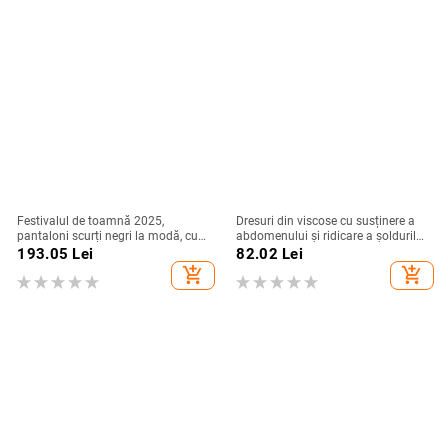
șolduri dezvăluitoare, femei
Festivalul de toamnă 2025,
Dresuri din viscose cu susținere a
pantaloni scurți negri la modă, cu
abdomenului și ridicare a șoldurilor,
talie înaltă, versatil, casual, cu
grosime medie, croială mulată,
193.05
Lei
82.02
Lei
design din dantelă, în formă de
lungime integrală, anti miros
add_shopping_cart
add_shopping_cart
pară