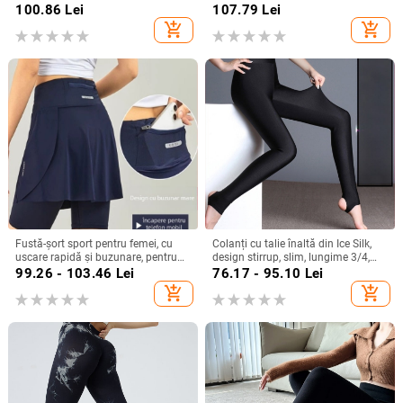
croială Slim, casual, 2026
respirabil, amestec
100.86
Lei
107.79
Lei
poliester/spandex 80–90% / <30%
add_shopping_cart
add_shopping_cart
spandex, lungime până la gleznă,
croială strânsă
Fustă-șort sport pentru femei, cu
Colanți cu talie înaltă din Ice Silk,
uscare rapidă și buzunare, pentru
design stirrup, slim, lungime 3/4,
badminton, tenis, yoga și alergare.
pentru femei din Nylon
99.26 - 103.46
Lei
76.17 - 95.10
Lei
add_shopping_cart
add_shopping_cart