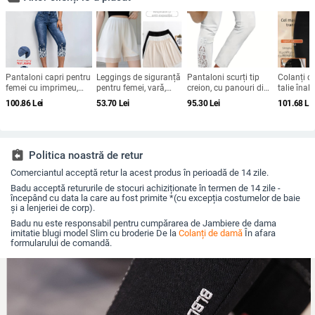
Pantaloni capri pentru
Leggings de siguranță
Pantaloni scurți tip
Colanți 
femei cu imprimeu,
pentru femei, vară,
creion, cu panouri din
talie înalt
denim faux, talie
croială lejeră, material
dantelă și decupaje;
cu fleece, 
100.86
Lei
53.70
Lei
95.30
Lei
101.68
Le
înaltă, croială Slim,
răcoros, margine
poliester; conținut
căptușeal
casual, 2026
dantelată, elastic,
principal al țesăturii
sherpa, 
drapaj, protecție
90–95%; țesătură
și iarnă
împotriva expunerii,
subțire; elasticitate
pantaloni de noapte
ridicată
assignment_return
Politica noastră de retur
3/4
Comerciantul acceptă retur la acest produs în perioadă de 14 zile.
Badu acceptă retururile de stocuri achiziționate în termen de 14 zile -
începând cu data la care au fost primite *(cu excepția costumelor de baie
și a lenjeriei de corp).
Badu nu este responsabil pentru cumpărarea de Jambiere de dama
imitatie blugi model Slim cu broderie De la
Colanți de damă
În afara
formularului de comandă.