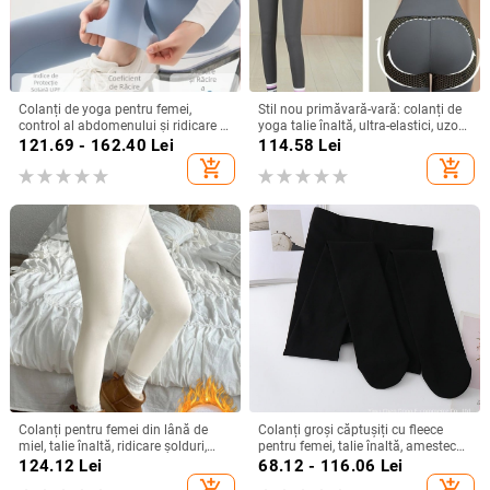
Colanți de yoga pentru femei,
Stil nou primăvară-vară: colanți de
control al abdomenului și ridicare a
yoga talie înaltă, ultra-elastici, uzor
feselor, croi slim, subțiri, pentru vară
ajkule, efect 3D, lungime scurtă,
121.69 - 162.40
Lei
114.58
Lei
pentru femei, stil Barbie
add_shopping_cart
add_shopping_cart
Colanți pentru femei din lână de
Colanți groși căptușiți cu fleece
miel, talie înaltă, ridicare șolduri,
pentru femei, talie înaltă, amestec
croială Slim, lungime 9/10, țesătură
nylon-poliester, foarte elastici,
124.12
Lei
68.12 - 116.06
Lei
groasă, culoare solidă
design dintr-o singură bucată
add_shopping_cart
add_shopping_cart