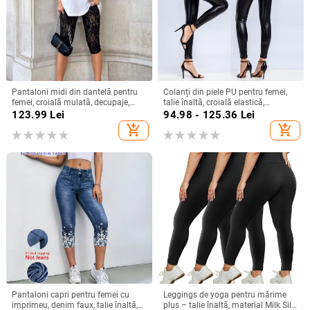
Pantaloni midi din dantelă pentru
Colanți din piele PU pentru femei,
femei, croială mulată, decupaje,
talie înaltă, croială elastică,
casual și petrecere
călduroși, toamnă–iarna
123.99
Lei
94.98 - 125.36
Lei
add_shopping_cart
add_shopping_cart
Pantaloni capri pentru femei cu
Leggings de yoga pentru mărime
imprimeu, denim faux, talie înaltă,
plus – talie înaltă, material Milk Silk