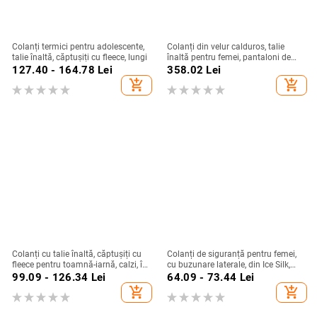
Colanți termici pentru adolescente,
Colanți din velur calduros, talie
talie înaltă, căptușiți cu fleece, lungi
înaltă pentru femei, pantaloni de
yoga cu ridicare a șoldurilor, iarnă
127.40 - 164.78
Lei
358.02
Lei
2025, stil nou, confort la purtare
add_shopping_cart
add_shopping_cart
Colanți cu talie înaltă, căptușiți cu
Colanți de siguranță pentru femei,
fleece pentru toamnă-iarnă, calzi, în
cu buzunare laterale, din Ice Silk,
mărime mare, mulat
pentru vară, subțiri, opaci, mărime
99.09 - 126.34
Lei
64.09 - 73.44
Lei
plus
add_shopping_cart
add_shopping_cart