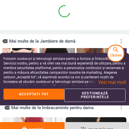
more_vert
more
Mai multe de la Jambiere de damă
search
Căutare
Folosim cookie-uri și tehnologii similare pentru a furniza și îmbunătăți
Serviciul nostru, pentru a vă oferi cea mai bună experiență de utilizare, pentru a
menține securitatea platformei, pentru a personaliza conținutul și reclamele și
pentru a măsura eficacitatea campaniilor noastre de marketing. Alegerea
100 kg grăsime mm
Colanți de yoga pentru
Șorturi sport casual
Colanți p
opțiunii „Acceptă tot”, vă exprimați acordul ca noi și partenerii noștri de
talie înaltă control
femei, talie joasă, uni,
pentru femei, Milk Silk
lungime c
Vezi mai mult
încredere să stocăm cookie-uri și tehnologii similare pe dispozitivul dvs. în
abdomen pantaloni
Milk Silk poliester,
tricot, elasticitate
croială sl
81.28
Lei
96.08
Lei
154.19
Lei
136.30
Le
scopuri publicitare și analitice. Vă puteți gestiona preferințele în orice moment
corset de mărime
elasticitate mare
mare, croială slim, 80–
microelast
făcând clic pe „Gestionează preferințele”. Pentru mai multe informații, vă
mare pentru ridicarea
90% poliester
95%+
GESTIONEAZĂ
ACCEPTAȚI TOT
rugăm să consultați
Politica noastră de confidențialitate
.
feselor talie mică din
PREFERINȚELE
bumbac corp
modelator postpartum
more_vert
more
Mai multe de la Imbracaminte pentru dama
chiloți modelatori
pentru femei