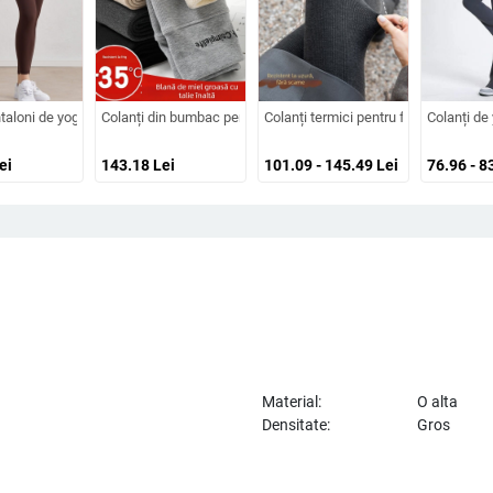
ltă, fleece din cocos, bumbac, lungime 9/10, croială strânsă
aloni de yoga Shark pentru femei, talie înaltă, căptușeală din fleece, croială s
Colanți din bumbac pentru femei, lungime cropped, extra groși, e
Colanți termici pentru femei, cu dungi
Colanți de 
ei
143.18
Lei
101.09 - 145.49
Lei
76.96 - 8
Material:
O alta
Densitate:
Gros