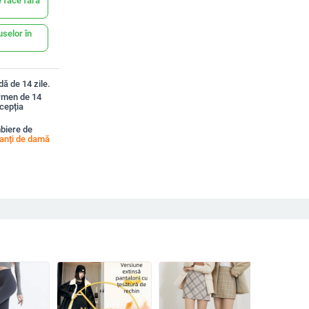
 face fără
uselor în
ă de 14 zile.
ermen de 14
xcepția
biere de
anți de damă