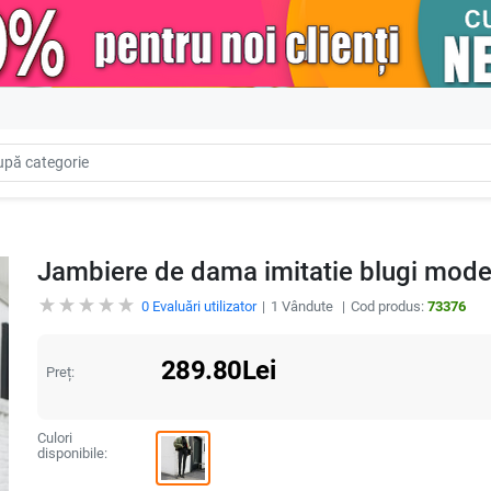
Jambiere de dama imitatie blugi mode
0
Evaluări utilizator
1
Vândute
Cod produs:
73376
289.80
Lei
Preț:
Culori
disponibile: