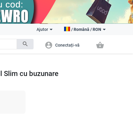
Ajutor
/
Română
/
RON
search
account_circle
shopping_basket
Conectați-vă
l Slim cu buzunare