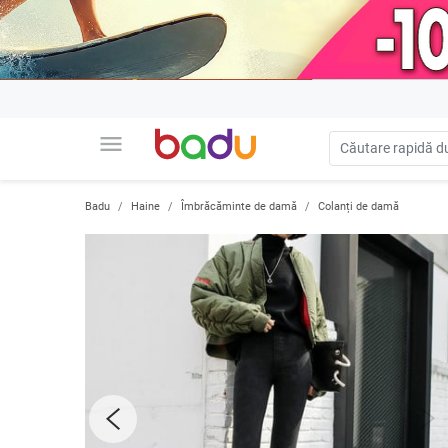
menu
Badu
Haine
Îmbrăcăminte de damă
Colanți de damă