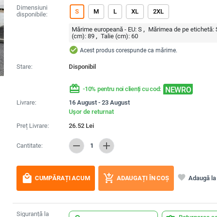
Dimensiuni
S
M
L
XL
2XL
disponibile:
Mărime europeană - EU:
S
Mărimea de pe etichetă:
(cm):
89
Talie (cm):
60
check_circle
Acest produs corespunde ca mărime.
Stare:
Disponibil
redeem
NEWRO
-10% pentru noi clienți cu cod:
Livrare:
16 August - 23 August
Ușor de returnat
Preț Livrare:
26.52
Lei
remove
add
Cantitate:
1
local_mall
add_shopping_cart
favorite
Adaugă la 
CUMPĂRAȚI ACUM
ADAUGAȚI ÎN COȘ
Siguranță la