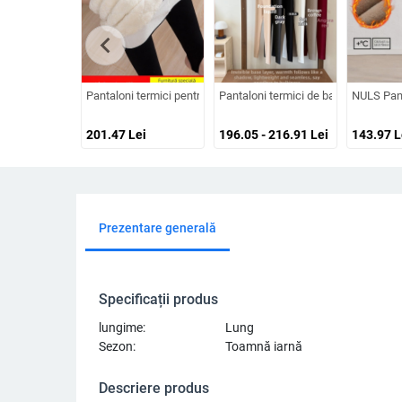
chevron_left
Pantaloni termici pentru femei, cu fleece din lână, pentru iarnă
Pantaloni termici de bază - talie îna
NULS Pant
201.47
Lei
196.05 - 216.91
Lei
143.97
L
Prezentare generală
Specificații produs
lungime:
Lung
Sezon:
Toamnă iarnă
Descriere produs