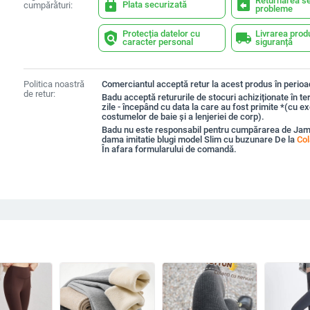
Returnarea se
lock
assignment_return
Plata securizată
cumpărături:
probleme
Protecția datelor cu
Livrarea prod
policy
local_shipping
caracter personal
siguranță
Politica noastră
Comerciantul acceptă retur la acest produs în perioad
de retur:
Badu acceptă retururile de stocuri achiziționate în t
zile - începând cu data la care au fost primite *(cu e
costumelor de baie și a lenjeriei de corp).
Badu nu este responsabil pentru cumpărarea de Jam
dama imitatie blugi model Slim cu buzunare De la
Col
În afara formularului de comandă.