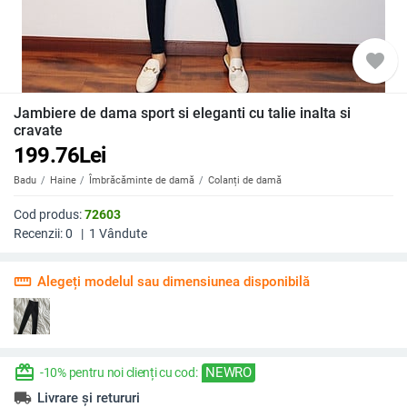
favorite
Jambiere de dama sport si eleganti cu talie inalta si
cravate
199.76
Lei
Badu
Haine
Îmbrăcăminte de damă
Colanți de damă
Cod produs:
72603
Recenzii:
0
|
1
Vândute
straighten
Alegeți modelul sau dimensiunea disponibilă
redeem
NEWRO
-10% pentru noi clienți cu cod:
local_shipping
Livrare și retururi