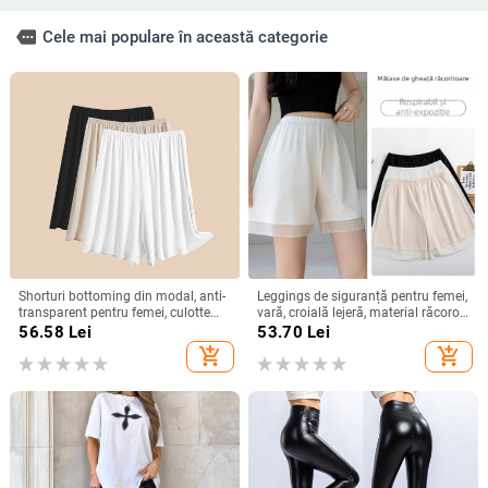
more
Cele mai populare în această categorie
Shorturi bottoming din modal, anti-
Leggings de siguranță pentru femei,
transparent pentru femei, culotte
vară, croială lejeră, material răcoros,
căptușite cu strat interior ușor
margine dantelată, elastic, drapaj,
56.58
Lei
53.70
Lei
protecție împotriva expunerii,
add_shopping_cart
add_shopping_cart
pantaloni de noapte 3/4