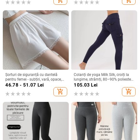
femei en-gros
piling
Șorturi de siguranță cu dantelă
Colanți de yoga Milk Silk, croiți la
pentru femei - subțiri, vară, opace,
lungime, strâmți, 80–90% poliester
croială lejeră, pentru purtare în
cu elastan, grosime medie
46.78 - 51.07
Lei
105.03
Lei
interior și exterior, Ice Silk șorturi
add_shopping_cart
add_shopping_cart