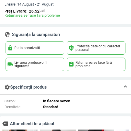
Livrare:
14 August - 21 August
Lei
Preț Livrare:
26.52
Returnarea se face fără probleme
security
Siguranță la cumpărături
Protecția datelor cu caracter
lock
policy
Plata securizată
personal
Livrarea produselor în
Returnarea se face fără
local_shipping
assignment_return
siguranță
probleme
settings
Specificații produs
Sezon:
În fiecare sezon
Densitate:
Standard
more
Altor clienți le-a plăcut