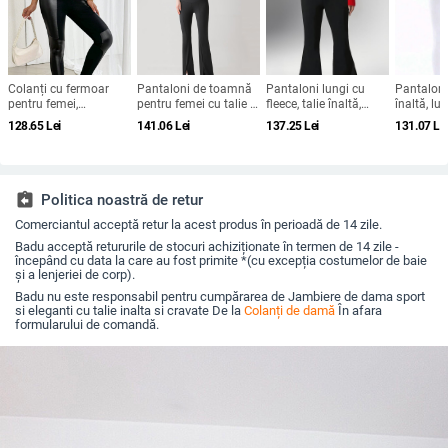
Colanți cu fermoar
Pantaloni de toamnă
Pantaloni lungi cu
Pantaloni
pentru femei,
pentru femei cu talie în
fleece, talie înaltă,
înaltă, l
îmbrăcăminte
V, deschidere laterală
croială evazată, groși
poliester,
128.65
Lei
141.06
Lei
137.25
Lei
131.07
Le
exterioară de
și micro flare, talie
și calzi; poliester 95%
croială m
primăvară și toamnă,
înaltă, stil casual
+ spandex <30%
subțiri, negre, cu talie
inspirat de yoga
înaltă, elastice,
strâmte, creion,
assignment_return
Politica noastră de retur
pantaloni magici
Comerciantul acceptă retur la acest produs în perioadă de 14 zile.
Badu acceptă retururile de stocuri achiziționate în termen de 14 zile -
începând cu data la care au fost primite *(cu excepția costumelor de baie
și a lenjeriei de corp).
Badu nu este responsabil pentru cumpărarea de Jambiere de dama sport
si eleganti cu talie inalta si cravate De la
Colanți de damă
În afara
formularului de comandă.