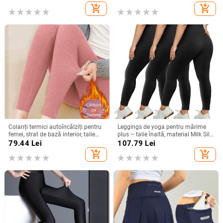
elasticitate înaltă
add_shopping_cart
add_shopping_cart
Colanți termici autoîncălziți pentru
Leggings de yoga pentru mărime
femei, strat de bază interior, talie
plus – talie înaltă, material Milk Silk
medie, croială strânsă, plus size,
respirabil, amestec
79.44
Lei
107.79
Lei
elasticitate mare
poliester/spandex 80–90% / <30%
add_shopping_cart
add_shopping_cart
spandex, lungime până la gleznă,
croială strânsă