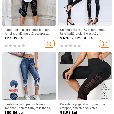
Pantaloni midi din dantelă pentru
Colanți din piele PU pentru femei,
femei, croială mulată, decupaje,
talie înaltă, croială elastică,
casual și petrecere
călduroși, toamnă–iarna
123.99
Lei
94.98 - 125.36
Lei
add_shopping_cart
add_shopping_cart
Pantaloni capri pentru femei cu
Colanți de yoga strâmți, lungime
imprimeu, denim faux, talie înaltă,
cropped, amestec poliester-
croială Slim, casual, 2026
spandex, 80-90% poliester,
100.86
Lei
98.99
Lei