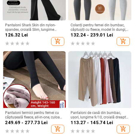
Pantaloni Shark Skin din nylon-
Colanți pentru femei din bumbac,
spandex, croială Slim, lungime
căptușiți cu fleece, model în dungi,
9/10, model 3D, țesătură principală
talie înaltă, lungime integrală,
126.32
Lei
132.24 - 239.01
Lei
71-80% nylon și 10-29% spandex
material bumbac-elastan
add_shopping_cart
add_shopping_cart
Pantaloni termici pentru femei cu
Pantaloni de casă din bumbac,
căptușeală fleece, all-in-one, culoare
ușori, lungime 9/10, croială dreaptă,
solidă, amestec din bumbac–
95% bumbac
249.69 - 277.73
Lei
113.27 - 145.74
Lei
viscoză, ultra grosi, elasticitate
add_shopping_cart
add_shopping_cart
înaltă (Bumbac 70–80%; Viscoză