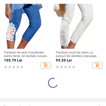
<30%; căptușeală fleece)
Pantaloni de vară Cross-Border
Pantaloni scurți tip creion, cu
pentru femei, din dantelă, culoare
panouri din dantelă și decupaje;
uni, cu strat de bază simplu pentru
poliester; conținut principal al
103.79
Lei
95.30
Lei
yoga, care pot fi purtați ca
țesăturii 90–95%; țesătură subțire;
add_shopping_cart
add_shopping_cart
îmbrăcăminte de exterior (pantaloni
elasticitate ridicată
Capri 7/8)