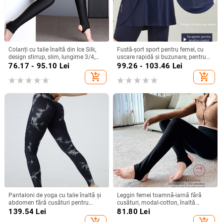
Colanți cu talie înaltă din Ice Silk,
Fustă-șort sport pentru femei, cu
design stirrup, slim, lungime 3/4,
uscare rapidă și buzunare, pentru
pentru femei din Nylon
badminton, tenis, yoga și alergare.
76.17 - 95.10
Lei
99.26 - 103.46
Lei
add_shopping_cart
add_shopping_cart
Pantaloni de yoga cu talie înaltă și
Leggin femei toamnă-iarnă fără
abdomen fără cusături pentru
cusături, modal-cotton, înaltă
toamnă și iarnă, pantaloni de
elasticitate, croială slim, lungime
139.54
Lei
81.80
Lei
fitness, colanți de alergare pentru
până la gleznă, culoare solidă, anti-
add_shopping_cart
add_shopping_cart