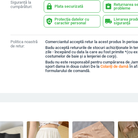
Siguranță la
Returnarea se
lock
assignment_return
Plata securizată
cumpărături:
probleme
Protecția datelor cu
Livrarea prod
policy
local_shipping
caracter personal
siguranță
Politica noastră
Comerciantul acceptă retur la acest produs în perioad
de retur:
Badu acceptă retururile de stocuri achiziționate în t
zile - începând cu data la care au fost primite *(cu e
costumelor de baie și a lenjeriei de corp).
Badu nu este responsabil pentru cumpărarea de Jamb
sport dama in doua culori De la
Colanți de damă
În af
formularului de comandă.