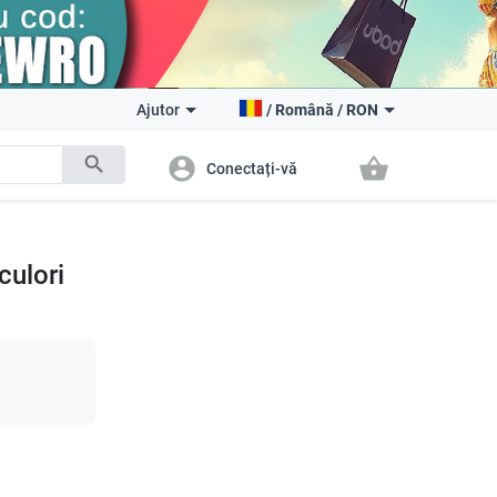
Ajutor
/
Română
/
RON
search
account_circle
shopping_basket
Conectați-vă
culori