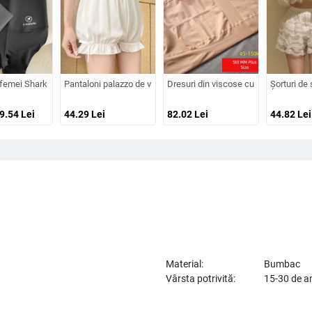
ăvară și toamnă, subțiri, negre, cu talie înaltă, elastice, strâmte, creion, panta
fețe, mărime plus, toamnă–iarna 2025, fără cusături, pentru strat de bază
femei Shark Skin, lungime 3/4, negru, croială slim, ușoare, respirante pentru yo
Pantaloni palazzo de vară pentru femei, cu șorturi integrate, croi
Dresuri din viscose cu susținere a ab
Șorturi de 
89.54
Lei
44.29
Lei
82.02
Lei
44.82
Lei
Material:
Bumbac
Vârsta potrivită:
15-30 de a