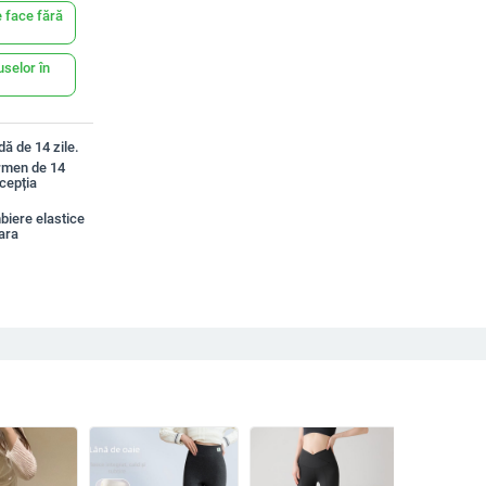
 face fără
uselor în
ă de 14 zile.
ermen de 14
xcepția
iere elastice
ara