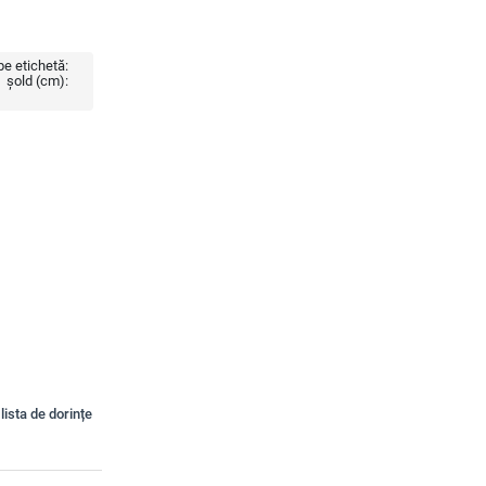
e etichetă:
șold (cm):
lista de dorințe