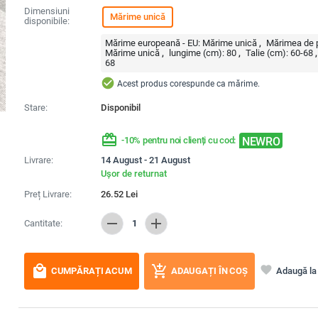
Dimensiuni
Mărime unică
disponibile:
Mărime europeană - EU:
Mărime unică
Mărimea de p
Mărime unică
lungime (cm):
80
Talie (cm):
60-68
68
check_circle
Acest produs corespunde ca mărime.
Stare:
Disponibil
redeem
NEWRO
-10% pentru noi clienți cu cod:
Livrare:
14 August - 21 August
Ușor de returnat
Preț Livrare:
26.52
Lei
remove
add
Cantitate:
1
local_mall
add_shopping_cart
favorite
Adaugă la 
CUMPĂRAȚI ACUM
ADAUGAȚI ÎN COȘ