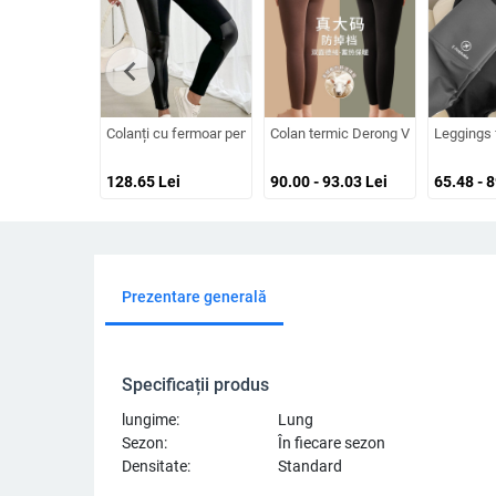
chevron_left
Colanți cu fermoar pentru femei, îmbrăcăminte exterioară de prim
Colan termic Derong Velvet cu două 
Leggings 
128.65
Lei
90.00 - 93.03
Lei
65.48 - 
Prezentare generală
Specificații produs
lungime:
Lung
Sezon:
În fiecare sezon
Densitate:
Standard