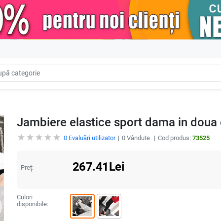
Jambiere elastice sport dama in doua 
0
Evaluări utilizator
0
Vândute
Cod produs:
73525
267.41
Lei
Preț:
Culori
disponibile: