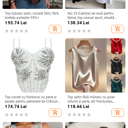
Top tubular satin, croială Slim, fără
Alo 25 Esențial de vară pentru
bretele, poliester 95%+
femei, top casual sport, siluetă
elegantă, versatil
193.74
Lei
138.34
Lei
add_shopping_cart
add_shopping_cart
Top corset cu fishbone, cu perle și
Top satin fără mâneci, cu guler
paiete, pentru petrecere de Crăciun
rotund și perle, stil franțuzesc,
și Anul Nou
primăvară-vară
174.74
Lei
118.66
Lei
add_shopping_cart
add_shopping_cart