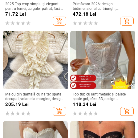
2025 Top crop simplu și elegant
Primăvara 2026: design
pentru femei, cu guler pătrat, fără
tridimensional cu triunghi,
mâneci, cu model european și
patchwork perforat, șnur la talie, top
71.72
Lei
472.18
Lei
american, transfrontalier
fără bretele, stil chic de nișă
add_shopping_cart
add_shopping_cart
Maiou din dantelă cu halter, spate
Top tub cu lanț metalic și paiete,
decupat, volane la margine, design
spate gol, efect 3D, design
de vară
neregulat, bretele halter detașabile
205.19
Lei
118.34
Lei
add_shopping_cart
add_shopping_cart