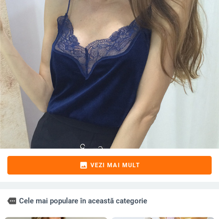
image
VEZI MAI MULT
more
Cele mai populare în această categorie