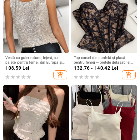
Vestă cu guler rotund, lejeră, cu
Top corset din dantelă și plasă
paiete, pentru femei, din Europa și
pentru femei — bretele detașabile;
America, Amazon Ebay, 2025, în
versiune în formă A; primăvara
108.59
Lei
132.76 - 140.42
Lei
stoc, pentru naveta transfrontalieră
2025; pentru femei adulte; stil
add_shopping_cart
add_shopping_cart
elegant pentru mers la muncă