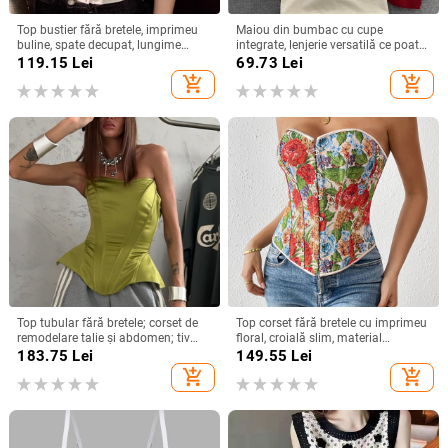
Top bustier fără bretele, imprimeu
Maiou din bumbac cu cupe
buline, spate decupat, lungime
integrate, lenjerie versatilă ce poate
scurtă, poliester
fi purtată ca îmbrăcăminte de
119.15
Lei
69.73
Lei
exterior
add_shopping_cart
add_shopping_cart
Top tubular fără bretele; corset de
Top corset fără bretele cu imprimeu
remodelare talie și abdomen; tiv
floral, croială slim, material
curbat; material satinat, poliester
poliester, spandex <30%
183.75
Lei
149.55
Lei
70–80% și spandex sub 30%;
add_shopping_cart
add_shopping_cart
microelasticitate