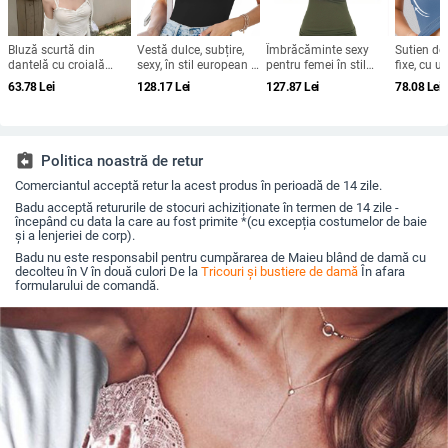
Bluză scurtă din
Vestă dulce, subțire,
Îmbrăcăminte sexy
Sutien de
dantelă cu croială
sexy, în stil european și
pentru femei în stil
fixe, cu um
Slim Fit pentru femei,
american, pentru
european și american
Amazon E
63.78
Lei
128.17
Lei
127.87
Lei
78.08
Lei
cu guler agățat, sexy,
comerț exterior
Y2K, cu curea încrețită,
Statele Un
pură, Spice Girl
transfrontalier
umăr gol, tricotat cu
de piept, 
fluture și spate
en-gros, e
încrucișat, maiou sexy
transfront
din dantelă
assignment_return
Politica noastră de retur
Comerciantul acceptă retur la acest produs în perioadă de 14 zile.
Badu acceptă retururile de stocuri achiziționate în termen de 14 zile -
începând cu data la care au fost primite *(cu excepția costumelor de baie
și a lenjeriei de corp).
Badu nu este responsabil pentru cumpărarea de Maieu blând de damă cu
decolteu în V în două culori De la
Tricouri și bustiere de damă
În afara
formularului de comandă.