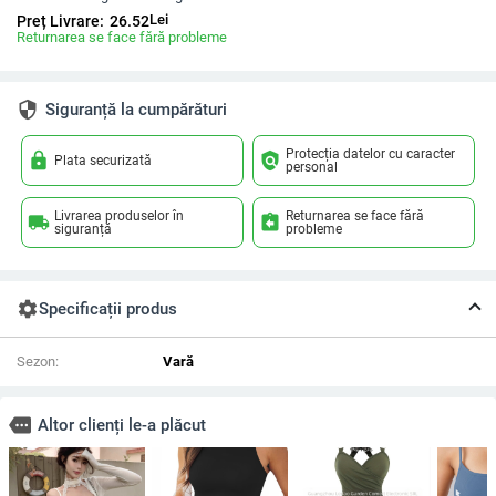
Lei
Preț Livrare:
26.52
Returnarea se face fără probleme
security
Siguranță la cumpărături
Protecția datelor cu caracter
lock
policy
Plata securizată
personal
Livrarea produselor în
Returnarea se face fără
local_shipping
assignment_return
siguranță
probleme
settings
Specificații produs
Sezon:
Vară
more
Altor clienți le-a plăcut