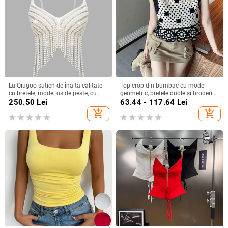
Lu Qiugoo sutien de înaltă calitate
Top crop din bumbac cu model
cu bretele, model os de pește, cu
geometric, bretele duble și broderie
mărgele grele, stil sexy, vestă cu
decupată
250.50
Lei
63.44 - 117.64
Lei
diamante, Db1728
add_shopping_cart
add_shopping_cart