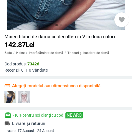
favorite
Maieu blând de damă cu decolteu în V în două culori
142.87
Lei
Badu
Haine
Îmbrăcăminte de damă
Tricouri și bustiere de damă
Cod produs:
73426
Recenzii:
0
|
0
Vândute
straighten
Alegeți modelul sau dimensiunea disponibilă
redeem
NEWRO
-10% pentru noi clienți cu cod:
local_shipping
Livrare și retururi
Livrare:
17 August - 24 August