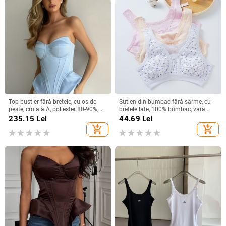
Top bustier fără bretele, cu os de
Sutien din bumbac fără sârme, cu
pește, croială A, poliester 80-90%,
bretele late, 100% bumbac, vară
vară 2025
2024, stil minimalist de bază
235.15
Lei
44.69
Lei
add_shopping_cart
add_shopping_cart