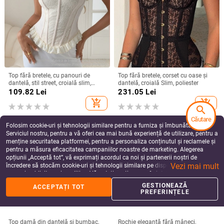
Top fără bretele, cu panouri de
Top fără bretele, corset cu oase și
dantelă, stil street, croială slim,
dantelă, croială Slim, poliester
lungime scurtă 40–50 cm, model
109.82
Lei
231.05
Lei
floral, material: spandex 90–95% cu
add_shopping_cart
add_shopping_cart
poliester sub 30%
search
Căutare
Folosim cookie-uri și tehnologii similare pentru a furniza și îmbunătăți
Serviciul nostru, pentru a vă oferi cea mai bună experiență de utilizare, pentru a
menține securitatea platformei, pentru a personaliza conținutul și reclamele și
pentru a măsura eficacitatea campaniilor noastre de marketing. Alegerea
opțiunii „Acceptă tot”, vă exprimați acordul ca noi și partenerii noștri de
Vezi mai mult
încredere să stocăm cookie-uri și tehnologii similare pe dispozitivul dvs. în
scopuri publicitare și analitice. Vă puteți gestiona preferințele în orice moment
făcând clic pe „Gestionează preferințele”. Pentru mai multe informații, vă
GESTIONEAZĂ
ACCEPTAȚI TOT
rugăm să consultați
Politica noastră de confidențialitate
.
PREFERINȚELE
Top damă din dantelă și bumbac,
Rochie elegantă fără mâneci,