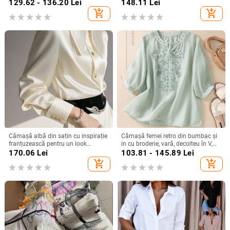
de lotus, pentru femei, stil simplu,
iarna nou, mânecă zburătoare,
129.62 - 136.20
Lei
148.11
Lei
Amazon, export transfrontalier
design personalizat, pulover
add_shopping_cart
add_shopping_cart
european și american, 2025
Cămașă albă din satin cu inspirație
Cămașă femei retro din bumbac și
franțuzească pentru un look
in cu broderie, vară, decolteu în V,
elegant la birou
croială lejeră, culoare solidă,
170.06
Lei
103.81 - 145.89
Lei
mânecă 3/4
add_shopping_cart
add_shopping_cart