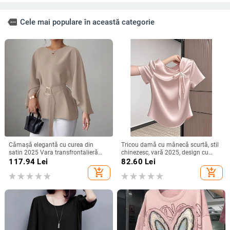
more
Cele mai populare în această categorie
Cămașă elegantă cu curea din
Tricou damă cu mânecă scurtă, stil
satin 2025 Vara transfrontalieră
chinezesc, vară 2025, design cu
Îmbrăcăminte pentru femei
funda și bretele, croială Slim, top
117.94
Lei
82.60
Lei
Aliexpress Amazon Casual Confort
versatil
add_shopping_cart
add_shopping_cart
Independent Station