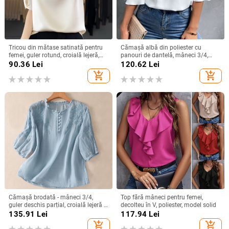
Tricou din mătase satinată pentru
Cămașă albă din poliester cu
femei, guler rotund, croială lejeră,
panouri de dantelă, mâneci 3/4,
mâneci 3/4, top lejer de vară
guler rotund, croială lejeră
90.36
Lei
120.62
Lei
add_shopping_cart
add_shopping_cart
Cămașă brodată - mâneci 3/4,
Top fără mâneci pentru femei,
guler deschis parțial, croială lejeră -
decolteu în V, poliester, model solid
bumbac și in
135.91
Lei
117.94
Lei
add_shopping_cart
add_shopping_cart