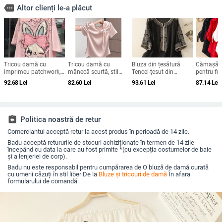
more
Altor clienți le-a plăcut
Tricou damă cu
Tricou damă cu
Bluza din țesătură
Cămașă d
imprimeu patchwork,
mânecă scurtă, stil
Tencel-țesut din
pentru fe
mâneci scurte, plus
chinezesc, vară 2025,
cânepă, croială lejeră,
medie, cro
92.68
Lei
82.60
Lei
93.61
Lei
87.14
Lei
size, croială lejeră,
design cu funda și
mâneci medii, guler
mâneci sc
vară 2025
bretele, croială Slim,
rotund, lungime
uni, conț
top versatil
standardă 50–65 cm
poliester
assignment_return
Politica noastră de retur
Comerciantul acceptă retur la acest produs în perioadă de 14 zile.
Badu acceptă retururile de stocuri achiziționate în termen de 14 zile -
începând cu data la care au fost primite *(cu excepția costumelor de baie
și a lenjeriei de corp).
Badu nu este responsabil pentru cumpărarea de O bluză de damă curată
cu umerii căzuți în stil liber De la
Bluze și tricouri de damă
În afara
formularului de comandă.