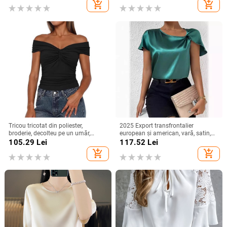
rotund, din bumbac-poliester
add_shopping_cart
add_shopping_cart
Tricou tricotat din poliester,
2025 Export transfrontalier
broderie, decolteu pe un umăr,
european și american, vară, satin,
mâneci raglan, croială slim
cu mânecă scurtă, din satin răsucit,
105.29
Lei
117.52
Lei
culoare pură, top versatil, larg,
add_shopping_cart
add_shopping_cart
pentru femei