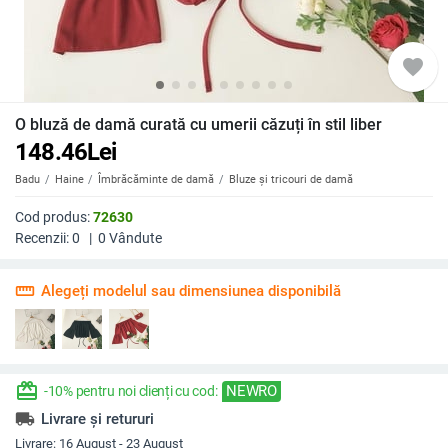
favorite
O bluză de damă curată cu umerii căzuți în stil liber
148.46
Lei
Badu
Haine
Îmbrăcăminte de damă
Bluze și tricouri de damă
Cod produs:
72630
Recenzii:
0
|
0
Vândute
straighten
Alegeți modelul sau dimensiunea disponibilă
redeem
NEWRO
-10% pentru noi clienți cu cod:
local_shipping
Livrare și retururi
Livrare:
16 August - 23 August