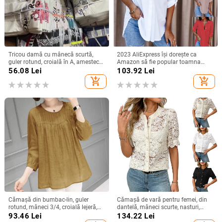
Tricou damă cu mânecă scurtă,
2023 AliExpress își dorește ca
guler rotund, croială în A, amestec
Amazon să fie popular toamna
poliester-spandex, imprimat și
anului 2023, cămașă simplă cu
56.08
Lei
103.92
Lei
vopsit, Vara 2025
mânecă lungă și decolteu în V
add_shopping_cart
add_shopping_cart
pentru femei, cămașă pentru femei
Cămașă din bumbac-lin, guler
Cămașă de vară pentru femei, din
rotund, mâneci 3/4, croială lejeră,
dantelă, mâneci scurte, nasturi,
stil urban de relaxare
imprimeu floral, croială lejeră, guler
93.46
Lei
134.22
Lei