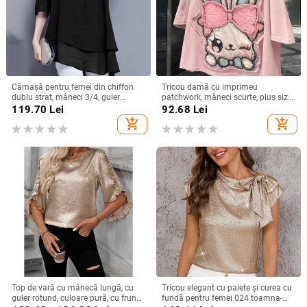
Cămașă pentru femei din chiffon
Tricou damă cu imprimeu
dublu strat, mâneci 3/4, guler
patchwork, mâneci scurte, plus size,
rotund, croială lejeră, lungime
croială lejeră, vară 2025
119.70
Lei
92.68
Lei
medie, amestec de poliester
add_shopping_cart
add_shopping_cart
Top de vară cu mânecă lungă, cu
Tricou elegant cu paiete și curea cu
guler rotund, culoare pură, cu frunze
fundă pentru femei 024 toamna-