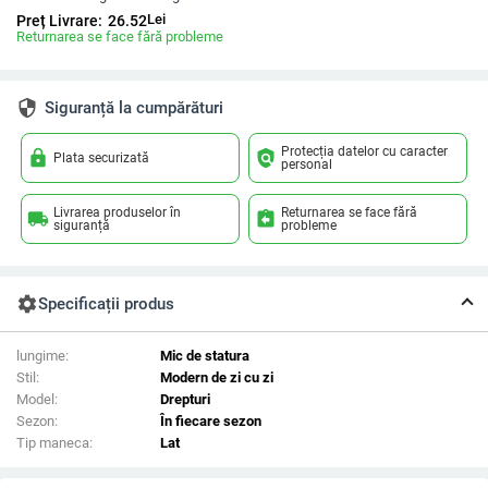
Lei
Preț Livrare:
26.52
Returnarea se face fără probleme
security
Siguranță la cumpărături
Protecția datelor cu caracter
lock
policy
Plata securizată
personal
Livrarea produselor în
Returnarea se face fără
local_shipping
assignment_return
siguranță
probleme
settings
Specificații produs
lungime:
Mic de statura
Stil:
Modern de zi cu zi
Model:
Drepturi
Sezon:
În fiecare sezon
Tip maneca:
Lat