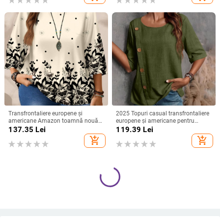
Transfrontaliere europene și
2025 Topuri casual transfrontaliere
americane Amazon toamnă nouă
europene și americane pentru
plus mărime femei moda
femei, din bumbac și in, cu nasturi,
137.35
Lei
119.39
Lei
imprimate lejer guler rotund
la modă
add_shopping_cart
add_shopping_cart
mânecă trei sferturi topuri femei